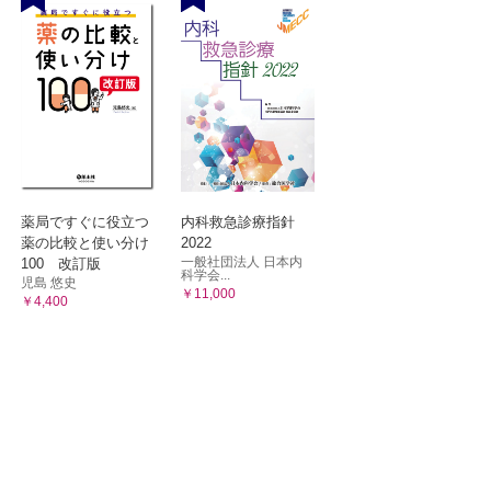
薬局ですぐに役立つ
内科救急診療指針
薬の比較と使い分け
2022
一般社団法人 日本内
100 改訂版
科学会...
児島 悠史
￥11,000
￥4,400