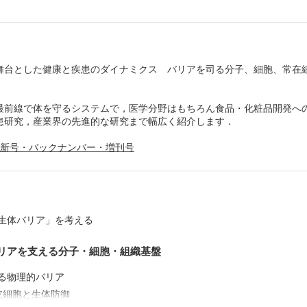
5．消化管バリアと疾患③：大腸がん―腸内細菌とがん環境
連性
6．呼吸器粘膜・肺上皮バリアと疾患―環境と免疫応答の境
しての気道上皮
7．口腔バリアと疾患―その破綻とう蝕病原性細菌が引き起
舞台とした健康と疾患のダイナミクス バリアを司る分子、細胞、常在
身疾患
8．生殖器バリアと疾患：性感染症に対する生殖器バリアの
第3章 生体バリアを標的とした疾患の制御
1．消化管疾患に対する糞便微生物移植法の将来展望
最前線で体を守るシステムで，医学分野はもちろん食品・化粧品開発への
2．オルガノイド移植による腸上皮再生と臨床応用
患研究，産業界の先進的な研究まで幅広く紹介します．
3．経口・経鼻粘膜ワクチンによる感染症の制御
4．IgA抗体誘導型経鼻インフルエンザワクチンによる感染
最新号・バックナンバー・増刊号
5．腸管上皮オルガノイドおよび単層化腸管上皮細胞の作製
応用
6．食用油を起点に形成される生体内脂質環境の構築とアレ
疾患の制御
第4章 産業界における生体バリア研究
1．形質細胞様樹状細胞を活性化する乳酸菌
「生体バリア」を考える
2．ヨーグルトによるアンチエイジング効果の可能性
3．食事と加齢による腸内細菌叢への影響
バリアを支える分子・細胞・組織基盤
4．プロバイオティクスと腸管バリア
第5章 バリア研究における今後の展望
よる物理的バリア
1．メタゲノム解析の国内外の状況と今後―推奨プロトコー
立と健常人マイクロバイオームデータベースの構築をめざ
皮細胞と生体防御
2．わが国におけるあるべき科学技術イノベーション政策―