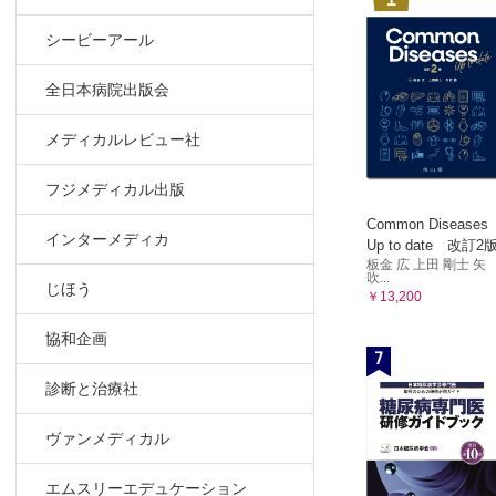
シービーアール
全日本病院出版会
メディカルレビュー社
フジメディカル出版
Common Diseases
インターメディカ
Up to date 改訂2
板金 広 上田 剛士 矢
吹...
じほう
￥13,200
協和企画
7
診断と治療社
ヴァンメディカル
エムスリーエデュケーション