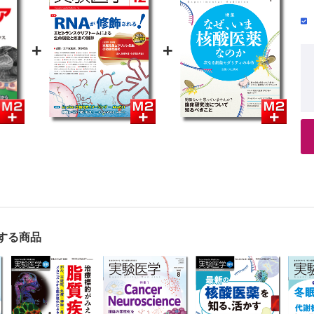
細胞様樹状細胞を活性化する乳酸菌
グルトによるアンチエイジング効果の可能性
+
+
と加齢による腸内細菌叢への影響
バイオティクスと腸管バリア
ア研究における今後の展望
ゲノム解析の国内外の状況と今後―推奨プロトコールの確立と健常人マ
国におけるあるべき科学技術イノベーション政策―主にヒト微生物叢（
する商品