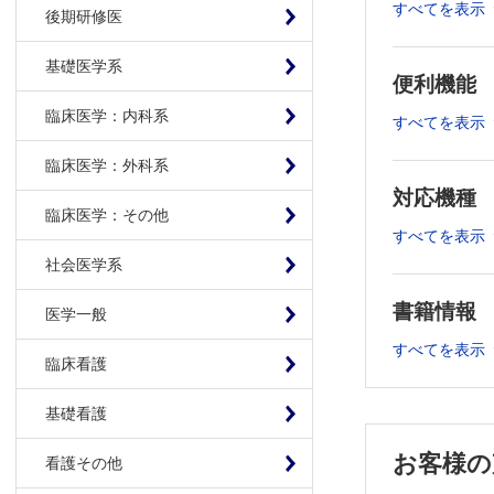
2．タイ
すべてを表示
後期研修医
Ⅱ．細胞分
3．腸管
基礎医学系
便利機能
4．腸管
臨床医学：内科系
5．抗菌
すべてを表示
6．腸管I
臨床医学：外科系
7．濾胞
対応機種
Ⅲ．免疫・
臨床医学：その他
8．抗原
すべてを表示
9．樹状
社会医学系
10．粘
書籍情報
11．IL
医学一般
12．皮
すべてを表示
臨床看護
Ⅳ．常在細
13．腸
基礎看護
14．腸
お客様の
看護その他
第2章 臓器