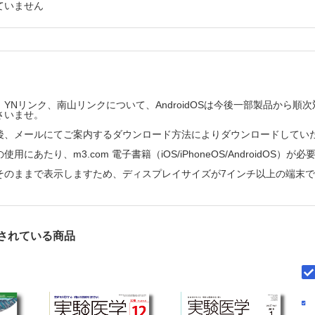
ていません
バリアと疾患①：天疱瘡―デスモグレインに対する細胞性免疫とバリア機
バリアと疾患②：アトピー性皮膚炎
管バリアと疾患①：炎症性腸疾患
管バリアと疾患②：放射線性消化管症候群―放射線による腸上皮バリア
管バリアと疾患③：大腸がん―腸内細菌とがん環境との関連性
器粘膜・肺上皮バリアと疾患―環境と免疫応答の境界面としての気道上皮
YNリンク、南山リンクについて、AndroidOSは今後一部製品から
さいませ。
バリアと疾患―その破綻とう蝕病原性細菌が引き起こす全身疾患
後、メールにてご案内するダウンロード方法によりダウンロードしてい
器バリアと疾患：性感染症に対する生殖器バリアの重要性
用にあたり、m3.com 電子書籍（iOS/iPhoneOS/AndroidOS）が
バリアを標的とした疾患の制御
そのままで表示しますため、ディスプレイサイズが7インチ以上の端末
管疾患に対する糞便微生物移植法の将来展望
ガノイド移植による腸上皮再生と臨床応用
・経鼻粘膜ワクチンによる感染症の制御
されている商品
A抗体誘導型経鼻インフルエンザワクチンによる感染症の制御
上皮オルガノイドおよび単層化腸管上皮細胞の作製とその応用
油を起点に形成される生体内脂質環境の構築とアレルギー疾患の制御
界における生体バリア研究