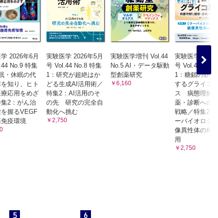
学 2026年6月
実験医学 2026年5月
実験医学増刊 Vol.44
実験医学 2026
.44 No.9 特集
号 Vol.44 No.8 特集
No.5 AI・データ駆動
号 Vol.44 No.
眠・休眠の代
1：研究が超絶はか
型創薬研究
1：糖鎖の森を
￥6,160
構を知り、ヒト
どる生成AI活用術／
するグライコ
医療応用をめざ
特集2：AI活用のそ
ス 病態理解
集2：がん治
の先 研究の完全自
薬・診断への
を握るVEGF
動化へ挑む
戦略／特集2：
￥2,750
瘍免疫環境
ーバイオロジ
0
像異性体の科
用
￥2,750
5
6