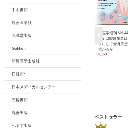
中山書店
総合医学社
実験医学増刊 Vol.4
克誠堂出版
No.12 口腔細菌叢は
いかにして全身疾患
Gakken
へ繋がるか
￥6,160
新興医学出版社
日経BP
日本メディカルセンター
三輪書店
丸善出版
ベストセラー
へるす出版
1