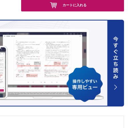
ローデ
カートに入れる
産生制
御
細胞性
による