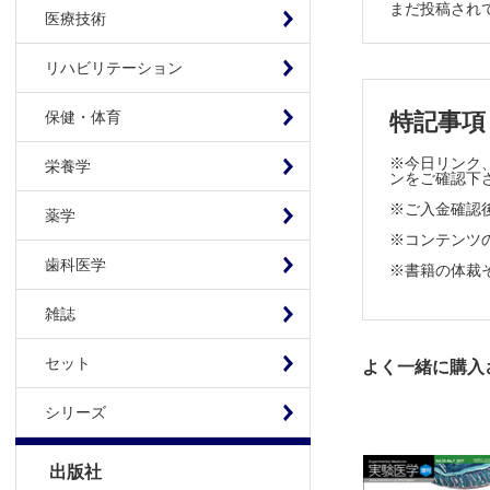
まだ投稿され
1．皮膚
医療技術
2．皮膚
リハビリテーション
3．消化
4．消化
特記事項
保健・体育
5．消化
6．呼吸
※今日リンク、
栄養学
ンをご確認下
7．口腔
※ご入金確認
8．生殖
薬学
※コンテンツの使
第3章 生体
歯科医学
※書籍の体裁
1．消化
雑誌
2．オル
3．経口
セット
よく一緒に購入
4．Ig
5．腸管
シリーズ
6．食用
出版社
第4章 産業