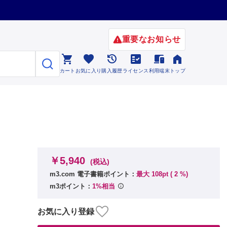
重要なお知らせ






カート
お気に入り
購入履歴
ライセンス
利用端末
トップ
￥5,940
(税込)
m3.com 電子書籍ポイント：
最大 108pt (
2
%)
m3ポイント：
1%相当
お気に入り登録