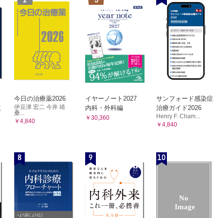
今日の治療薬2026
イヤーノート2027
サンフォード感染症
伊豆津 宏二 今井 靖
版
内科・外科編
治療ガイド2026
桑...
Henry F. Cham...
￥30,360
￥4,840
￥4,840
8
9
10