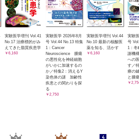
4
実験医学増刊 Vol.41
実験医学 2026年8月
実験医学増刊 Vol.44
実験医
No.17 治療標的がみ
号 Vol.44 No.13 特集
No.10 最新の核酸医
号 Vol
えてきた脂質疾患学
1：Cancer
薬を知る、活かす
1：冬
￥6,160
￥6,160
Neuroscience 腫瘍
謝機
の悪性化を神経細胞
への
がいかに加速するの
す／特
か／特集2：消えるY
療の鍵
染色体の謎 加齢性
と腫
￥2,75
疾患との関わりを探
る
￥2,750
4
2
3