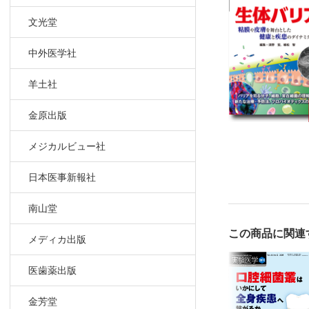
文光堂
1．形質
2．ヨー
中外医学社
3．食事
4．プロ
羊土社
第5章 バリ
金原出版
1．メタ
メジカルビュー社
2．わが
日本医事新報社
南山堂
この商品に関連
メディカ出版
医歯薬出版
金芳堂