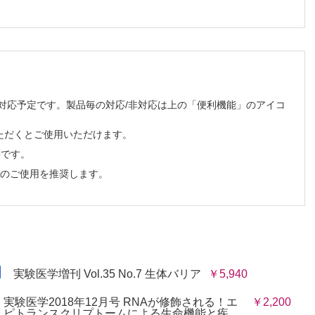
能障害
破壊における自然免疫の役割
順次対応予定です。製品毎の対応/非対応は上の「便利機能」のアイコ
ただくとご使用いただけます。
必要です。
でのご使用を推奨します。
実験医学増刊 Vol.35 No.7 生体バリア
￥5,940
実験医学2018年12月号 RNAが修飾される！エ
￥2,200
ピトランスクリプトームによる生命機能と疾...