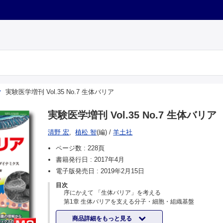
実験医学増刊 Vol.35 No.7 生体バリア
実験医学増刊 Vol.35 No.7 生体バリア
清野 宏
,
植松 智
(編)
/
羊土社
ページ数 :
228頁
書籍発行日 :
2017年4月
電子版発売日 :
2019年2月15日
目次
序にかえて 「生体バリア」を考える
第1章 生体バリアを支える分子・細胞・組織基盤
Ⅰ．細胞による物理的バリア
商品詳細をもっと見る
1.腸管上皮細胞と生体防御