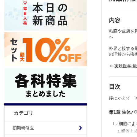
内容
粘膜や皮膚を
へ
外界と接する
の理解から疾
＞
実験医学 
目次
序にかえて 
第1章 生体
カテゴリ
Ⅰ．細胞に
初期研修医
1.腸管上