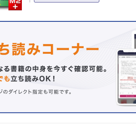
2．タイトジャンクションによる上皮細胞間バリア機能―ク
ィンを軸とした生体システム構築
Ⅱ．細胞分泌物による化学的バリア
3．腸管における粘液層の役割とその恒常性維持機構
4．腸管上皮細胞が発現する糖鎖を介した粘膜バリア形成
5．抗菌ペプチドによる自然免疫
6．腸管IgA抗体による腸内細菌制御
7．濾胞性ヘルパーT細胞と濾胞制御性T細胞による腸管IgA
御
Ⅲ．免疫・間葉系細胞による生物学的バリア
8．抗原提示細胞による粘膜免疫制御機構
9．樹状細胞による腸管免疫恒常性維持機構
10．粘膜間葉系細胞による免疫末梢教育と上皮細胞分化制
11．ILC（自然リンパ球）とバリア機能
12．皮膚バリアにおける好塩基球の重要性
Ⅳ．常在細菌叢による生物学的バリア
13．腸内細菌叢による免疫バリア調節機構
14．腸内細菌由来の代謝物によるバリア修飾
第2章 臓器特異的バリアとその破綻による疾患
1．皮膚バリアと疾患①：天疱瘡―デスモグレインに対する
免疫とバリア機能障害
2．皮膚バリアと疾患②：アトピー性皮膚炎
3．消化管バリアと疾患①：炎症性腸疾患
4．消化管バリアと疾患②：放射線性消化管症候群―放射線
腸上皮バリア破壊における自然免疫の役割