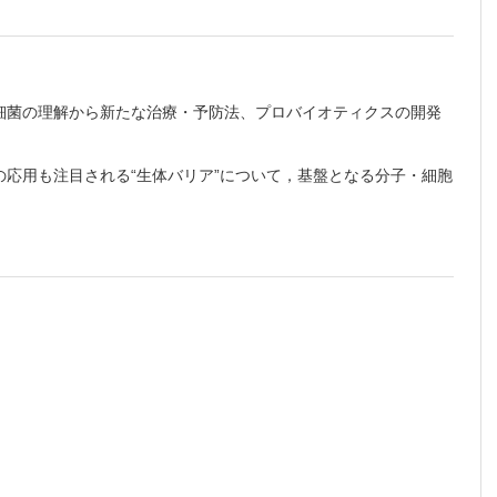
との関
界面と
こす全
細菌の理解から新たな治療・予防法、プロバイオティクスの開発
重要性
応用も注目される“生体バリア”について，基盤となる分子・細胞
症の制御
とその
ルギー
ルの確
して
主にヒ