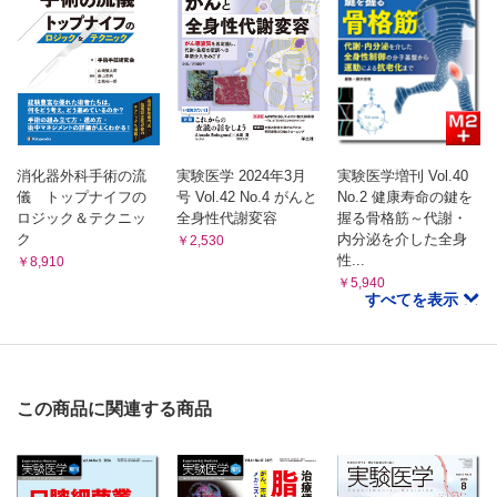
消化器外科手術の流
実験医学 2024年3月
実験医学増刊 Vol.40
儀 トップナイフの
号 Vol.42 No.4 がんと
No.2 健康寿命の鍵を
ロジック＆テクニッ
全身性代謝変容
握る骨格筋～代謝・
ク
内分泌を介した全身
￥2,530
性...
￥8,910
￥5,940
すべてを表示
この商品に関連する商品