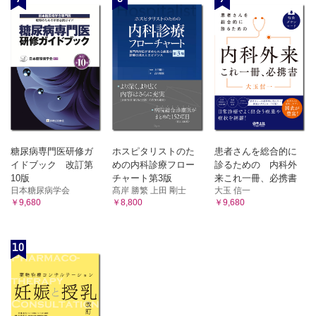
糖尿病専門医研修ガ
ホスピタリストのた
患者さんを総合的に
イドブック 改訂第
めの内科診療フロー
診るための 内科外
10版
チャート第3版
来これ一冊、必携書
日本糖尿病学会
髙岸 勝繁 上田 剛士
大玉 信一
￥9,680
￥8,800
￥9,680
10