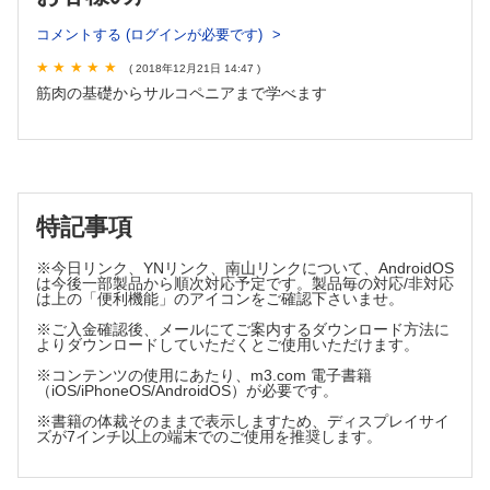
2．骨格筋発生の分子制御機構
3．筋幹細胞の維持機構解明から制御へ
コメントする (ログインが必要です)
4．クロマチン構造が規定する骨格筋分化
( 2018年12月21日 14:47 )
筋肉の基礎からサルコペニアまで学べます
第3章 骨格筋量・質の調節機構
Overview．骨格筋萎縮の克服のための基礎研究
1．骨格筋の量と機能を決定する分子メカニズム
2．アンドロゲンによる骨格筋制御―ドーピングから治療まで
3．神経筋接合部（NMJ）の形成・維持機構と筋力低下・筋萎
特記事項
縮に対する新たな治療戦略
4．骨格筋収縮・代謝特性の制御
※今日リンク、YNリンク、南山リンクについて、AndroidOS
は今後一部製品から順次対応予定です。製品毎の対応/非対応
は上の「便利機能」のアイコンをご確認下さいませ。
第4章 骨格筋の他（多）臓器連関
※ご入金確認後、メールにてご案内するダウンロード方法に
Overview．生体システムの制御における骨格筋と他（多）臓
よりダウンロードしていただくとご使用いただけます。
器の連関
※コンテンツの使用にあたり、m3.com 電子書籍
1．骨格筋活動と精神疾患
（iOS/iPhoneOS/AndroidOS）が必要です。
2．骨格筋と褐色脂肪とのクロストーク
※書籍の体裁そのままで表示しますため、ディスプレイサイ
3．骨と筋肉の恒常性と全身性制御
ズが7インチ以上の端末でのご使用を推奨します。
4．骨格筋による局所神経免疫相互作用「ゲートウェイ反射」
の活性化