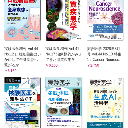
実験医学増刊 Vol.44
実験医学増刊 Vol.41
実験医学 2026年8月
No.12 口腔細菌叢はい
No.17 治療標的がみえ
号 Vol.44 No.13 特集
かにして全身疾患へ
てきた脂質疾患学
1：Cancer Neurosc...
繋がるか
￥6,160
￥2,750
￥6,160