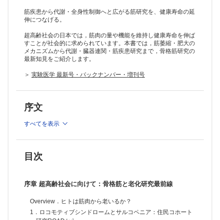
筋疾患から代謝・全身性制御へと広がる筋研究を、健康寿命の延
伸につなげる。
超高齢社会の日本では，筋肉の量や機能を維持し健康寿命を伸ば
すことが社会的に求められています。本書では，筋萎縮・肥大の
メカニズムから代謝・臓器連関・筋疾患研究まで，骨格筋研究の
最新知見をご紹介します。
＞
実験医学 最新号・バックナンバー・増刊号
序文
すべてを表示
目次
序章 超高齢社会に向けて：骨格筋と老化研究最前線
Overview．ヒトは筋肉から老いるか？
1．ロコモティブシンドロームとサルコペニア：住民コホート