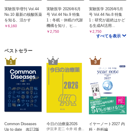
実験医学増刊 Vol.44
実験医学 2026年6月
実験医学 2026年5月
No.10 最新の核酸医薬
号 Vol.44 No.9 特集
号 Vol.44 No.8 特集
を知る、活かす
1：冬眠・休眠の代謝
1：研究が超絶はかど
機構を知り、ヒ...
る生成AI活用...
￥6,160
￥2,750
￥2,750
すべてを表示
ベストセラー
1
2
3
Common Diseases
今日の治療薬2026
イヤーノート2027 内
伊豆津 宏二 今井 靖 桑...
Up to date 改訂2版
科・外科編