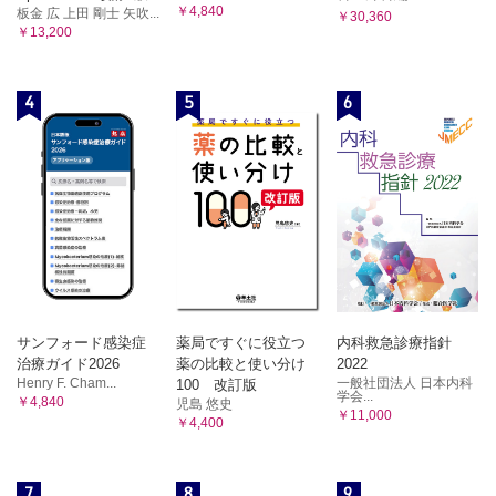
￥4,840
板金 広 上田 剛士 矢吹...
￥30,360
￥13,200
4
5
6
サンフォード感染症
薬局ですぐに役立つ
内科救急診療指針
治療ガイド2026
薬の比較と使い分け
2022
Henry F. Cham...
一般社団法人 日本内科
100 改訂版
学会...
￥4,840
児島 悠史
￥11,000
￥4,400
7
8
9