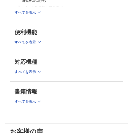
研究ROADから
2．フレイルとサルコペニア
すべてを表示
3．筋骨格系の老化と骨折，転倒―骨粗鬆症とサルコペニア
4．慢性腎臓病・透析患者におけるサルコペニア―筋腎連関を
めぐる最近の知見
便利機能
5．幹細胞・前駆細胞から見る骨格筋老化―幹細胞は筋の老化
にかかわるのか？
すべてを表示
6．ミトコンドリアからみた骨格筋の老化
第1章 骨格筋の代謝の調節機構
対応機種
Overview．骨格筋の代謝の調節機構
すべてを表示
1．骨格筋とエネルギー代謝制御
2．脂肪酸代謝とがん―悪液質における筋萎縮
3．糖代謝制御における骨格筋の役割
書籍情報
4．脂質代謝と骨格筋―筋肉のオートファジーとエネルギー代
謝
すべてを表示
第2章 骨格筋の発生と再生
Overview．筋発生・再生研究のめざす先
1．筋の再生能力とその進化：イモリ研究が示唆すること
お客様の声