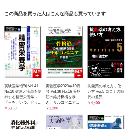
第5章 骨格筋疾患研究の最前線・展望
この商品を買った人はこんな商品も買っています
Overview．難治性筋疾患の治療法開発
1．筋萎縮治療薬開発の現状
2．遺伝性筋疾患に対する治療薬開発の最先端
3．リビトールリン酸糖鎖異常型筋ジストロフィーの病態解明
と治療法開発
4．iPS細胞を用いた筋ジストロフィーの治療研究
5．ゲノム編集技術を利用した筋ジストロフィー研究および治
療戦略
第6章 骨格筋の解析技術の基本・進展
1．骨格筋標本の作成・基本染色・電子顕微鏡的検索
実験医学増刊 Vol.41
実験医学2020年10月
抗菌薬の考え方，使
2．骨格筋の定量的解析技術―筋線維数，断面積，筋線維タイ
No.10 健康と疾患を制
号 Vol.38 No.16 骨格
い方 ver.5 コロナの時
プの定量解析，および，筋再生実験
御する精密栄養学～
筋の維持機構を暴
代の差異
3．骨格筋の機能解析（筋肥大・萎縮誘導モデル，運動・筋機
「何を、いつ、どう...
き、サルコペニア...
￥4,400
能評価，筋張力測定）
￥6,160
￥2,200
4．骨格筋特異的Creドライバーマウスの特徴と骨格筋研究へ
の利用
5．骨格筋からのサテライト細胞の単離法