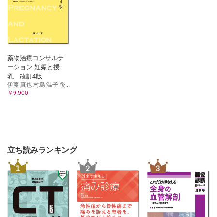
薬物治療コンサルテ
ーション 妊娠と授
乳 改訂4版
伊藤 真也 村島 温子 後...
￥9,900
立ち読みランキング
1
2
3