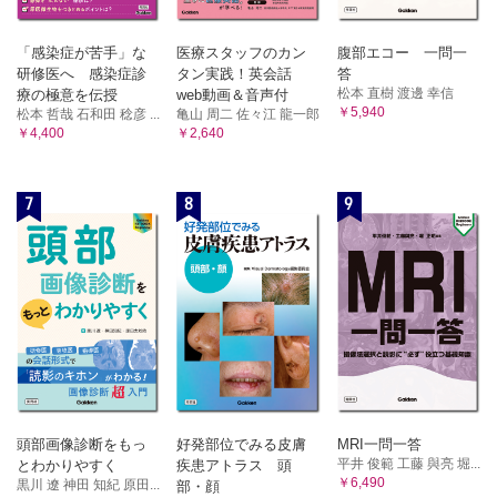
「感染症が苦手」な
医療スタッフのカン
腹部エコー 一問一
研修医へ 感染症診
タン実践！英会話
答
松本 直樹 渡邊 幸信
療の極意を伝授
web動画＆音声付
￥5,940
松本 哲哉 石和田 稔彦 ...
亀山 周二 佐々江 龍一郎
￥4,400
￥2,640
7
8
9
頭部画像診断をもっ
好発部位でみる皮膚
MRI一問一答
平井 俊範 工藤 與亮 堀...
とわかりやすく
疾患アトラス 頭
￥6,490
黒川 遼 神田 知紀 原田...
部・顔