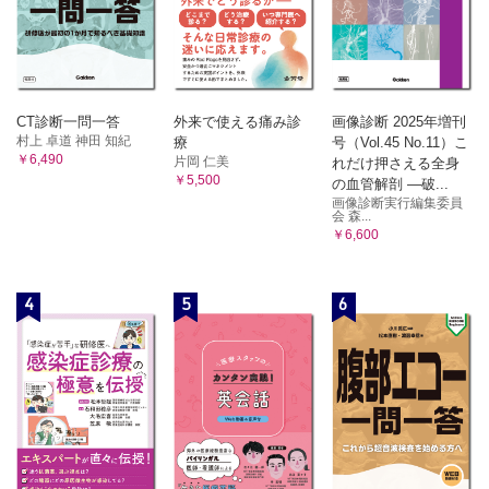
CT診断一問一答
外来で使える痛み診
画像診断 2025年増刊
村上 卓道 神田 知紀
療
号（Vol.45 No.11）こ
￥6,490
片岡 仁美
れだけ押さえる全身
￥5,500
の血管解剖 ―破...
画像診断実行編集委員
会 森...
￥6,600
4
5
6