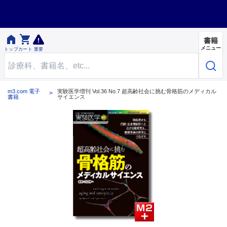


書籍
メニュー
トップ
カート
重要
m3.com 電子
実験医学増刊 Vol.36 No.7 超高齢社会に挑む骨格筋のメディカル
書籍
サイエンス