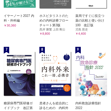
イヤーノート2027 内
ホスピタリストのた
薬局ですぐに役立つ
科・外科編
めの内科診療フロー
薬の比較と使い分け
チャート第3版
100 改訂版
￥30,360
髙岸 勝繁 上田 剛士
児島 悠史
￥8,800
￥4,400
7
8
9
糖尿病専門医研修ガ
患者さんを総合的に
内科救急診療指針
イドブック 改訂第
診るための 内科外
2022