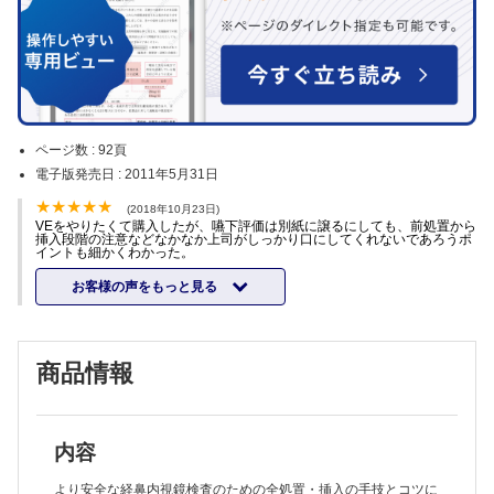
ページ数 :
92頁
電子版発売日 :
2011年5月31日
(2018年10月23日)
VEをやりたくて購入したが、嚥下評価は別紙に譲るにしても、前処置から
挿入段階の注意などなかなか上司がしっかり口にしてくれないであろうポ
イントも細かくわかった。
お客様の声をもっと見る
商品情報
内容
より安全な経鼻内視鏡検査のための全処置・挿入の手技とコツに