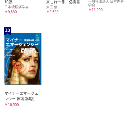
一般社団法人 日本内科
10版
来これ一冊、必携書
学会...
日本糖尿病学会
大玉 信一
￥11,000
￥9,680
￥9,680
10
マイナーエマージェ
ンシー 原著第4版
￥16,500