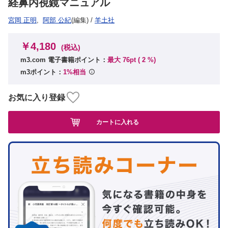
経鼻内視鏡マニュアル
宮岡 正明
,
阿部 公紀
(編集)
/
羊土社
￥4,180
(税込)
m3.com 電子書籍ポイント：
最大 76pt (
2
%)
m3ポイント：
1%相当
お気に入り登録
カートに入れる