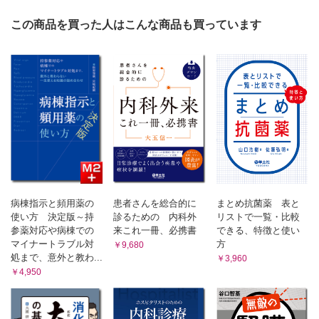
[1]イレウス管挿入【岩本淳一，溝上裕士，下河邊宏一】
この商品を買った人はこんな商品も買っています
(1) 準備品
(2) 方法
(3) データ
(4) 利点と問題点
(5) おわりに
[2]内視鏡的胃瘻造設術（Introducer法）【尾形高士】
(1) 準備品
(2) 方法
(3) 安全性
(4) 利点と問題点
索引
病棟指示と頻用薬の
患者さんを総合的に
まとめ抗菌薬 表と
使い方 決定版～持
診るための 内科外
リストで一覧・比較
参薬対応や病棟での
来これ一冊、必携書
できる、特徴と使い
マイナートラブル対
方
￥9,680
処まで、意外と教わ...
￥3,960
￥4,950