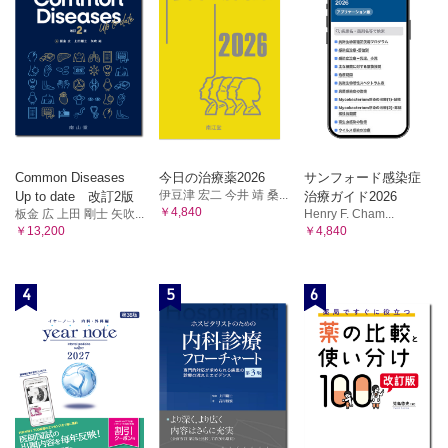
Common Diseases
今日の治療薬2026
サンフォード感染症
伊豆津 宏二 今井 靖 桑...
Up to date 改訂2版
治療ガイド2026
￥4,840
板金 広 上田 剛士 矢吹...
Henry F. Cham...
￥13,200
￥4,840
4
5
6