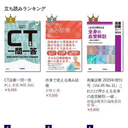
立ち読みランキング
1
2
3
CT診断一問一答
外来で使える痛み診
画像診断 2025年増刊
村上 卓道 神田 知紀
療
号（Vol.45 No.11）こ
￥6,490
片岡 仁美
れだけ押さえる全身
￥5,500
の血管解剖 ―破...
画像診断実行編集委員
会 森...
￥6,600
4
5
6