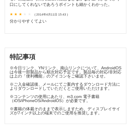
口にしてくれないであろうポイントも細かくわかった。
(1) 挿入体位
(2) 把持方法
( 2014年4月11日 15:43 )
(3) 挿入鼻腔の選択
分かりやすくてよい
(4) 挿入経路
(5) 挿入前の内視鏡点検
(6) 被験者へはじめて挿入する前の準備
(7) 挿入の実際
特記事項
［Part5］現状と問題点 【櫻井幸弘】
(1) 背景
※今日リンク、YNリンク、南山リンクについて、AndroidOS
は今後一部製品から順次対応予定です。製品毎の対応/非対応
(2) 挿入率
は上の「便利機能」のアイコンをご確認下さいませ。
(3) 嘔気・嘔吐
※ご入金確認後、メールにてご案内するダウンロード方法に
(4) 鼻痛
よりダウンロードしていただくとご使用いただけます。
(5) 鼻出血
※コンテンツの使用にあたり、m3.com 電子書籍
(6) 安全性
（iOS/iPhoneOS/AndroidOS）が必要です。
(7) 問題点
※書籍の体裁そのままで表示しますため、ディスプレイサイ
(8) 経鼻法と経口法の相違点
ズが7インチ以上の端末でのご使用を推奨します。
［Part6］応用編