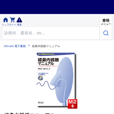


書籍
メニュー
トップ
カート
重要
m3.com 電子書籍
経鼻内視鏡マニュアル