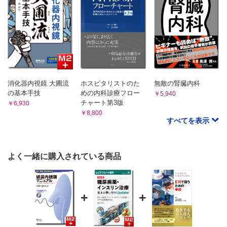
消化器内視鏡 大圃流
ホスピタリストのた
無敵の腎臓内科
の基本手技
めの内科診療フロー
￥5,940
チャート第3版
￥6,930
￥8,800
すべてを表示
よく一緒に購入されている商品
+
+