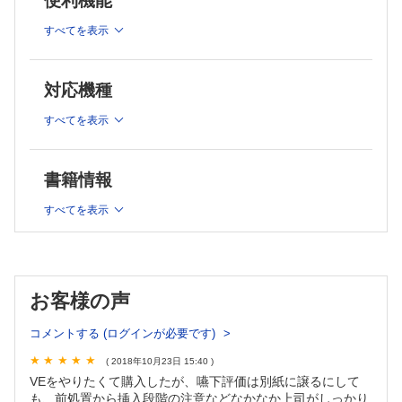
便利機能
［Part2］経鼻内視鏡検査に必要な耳鼻咽喉科領域の基礎知
識
すべてを表示
【飯村陽一，荒木 進，鈴木 衞】
(1) 解剖
対応機種
(2) 生理
(3) 耳鼻咽喉科領域の疾患（内視鏡で観察できる範囲）
すべてを表示
(4) 鼻出血への対応法
(5) 耳鼻咽喉科医からのメッセージ
書籍情報
［Part3］経鼻内視鏡検査の前処置
【辰巳嘉英，立花俊治】
すべてを表示
(1) 前処置
(2) 鼻腔麻酔法
(3) 内視鏡挿入前の準備
(4) 後処置
お客様の声
(5) 経鼻内視鏡施行後の注意事項
(6) 前処置・鼻腔麻酔に使用される薬剤の注意点
コメントする (ログインが必要です)
(7) まとめ
( 2018年10月23日 15:40 )
VEをやりたくて購入したが、嚥下評価は別紙に譲るにして
［Part4］挿入方法 【阿部公紀】
も、前処置から挿入段階の注意などなかなか上司がしっかり