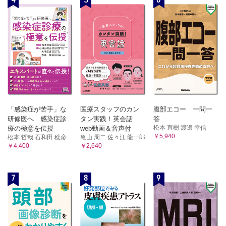
「感染症が苦手」な
医療スタッフのカン
腹部エコー 一問一
研修医へ 感染症診
タン実践！英会話
答
松本 直樹 渡邊 幸信
療の極意を伝授
web動画＆音声付
￥5,940
松本 哲哉 石和田 稔彦 ...
亀山 周二 佐々江 龍一郎
￥4,400
￥2,640
7
8
9