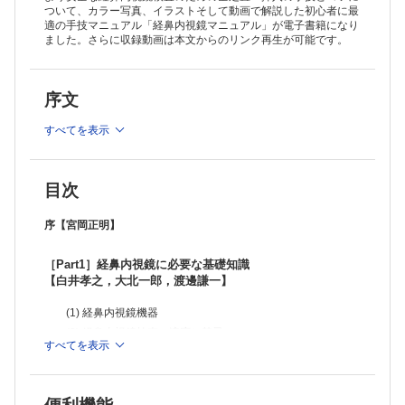
ついて、カラー写真、イラストそして動画で解説した初心者に最
適の手技マニュアル「経鼻内視鏡マニュアル」が電子書籍になり
ました。さらに収録動画は本文からのリンク再生が可能です。
序文
すべてを表示
目次
序【宮岡正明】
［Part1］経鼻内視鏡に必要な基礎知識
【白井孝之，大北一郎，渡邊謙一】
(1) 経鼻内視鏡機器
(2) 経鼻内視鏡検査の適応と禁忌
すべてを表示
(3) 偶発症とその対策
(4) インフォームドコンセント：IC（informed consent）