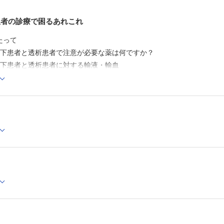
患者の診療で困るあれこれ
たって
低下患者と透析患者で注意が必要な薬は何ですか？
低下患者と透析患者に対する輸液・輸血
低下患者と透析患者における造影剤使用の留意点
低下患者と透析患者の不眠と抑うつへの対応
低下患者と透析患者の血糖管理
者の救急診療のポイント
があります
が痛いんです
なかが痛くて
者の周術期管理
者のアクセストラブルへの対応
診断Q＆A―このサインを見落とすな