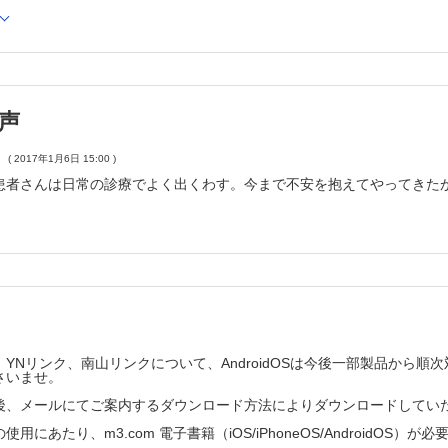
発熱
熱と息切れで受診した20 歳代男性
Part3
知新 スワンガンツカテーテルって何？
常治療薬の正しい使い方
声
正しい使い方
( 2017年1月6日 15:00 )
ぶ 救急での精神疾患患者の対応ポイント
患者さんは日常の診療でよく出くわす。今まで不安を抱えてやってきた
急外来から精神科へ紹介するケース
面白い医学の世界 からだのトリビア教えます
Aさんには乳がんが多い？
ンデの はうつ～プレゼン in English
時系列で，詳細に，さらにはnarrative にbuild する！
ジェンシー こんなときどうする？
眼とも痛くて開けられない！
YNリンク、南山リンクについて、AndroidOSは今後一部製品から
、他山の石
さいませ。
奇怪な症状
後、メールにてご案内するダウンロード方法によりダウンロードしてい
おもしろい！～若手医師・学生による活動レポート
用にあたり、m3.com 電子書籍（iOS/iPhoneOS/AndroidOS）が
庭医とスポーツドクター