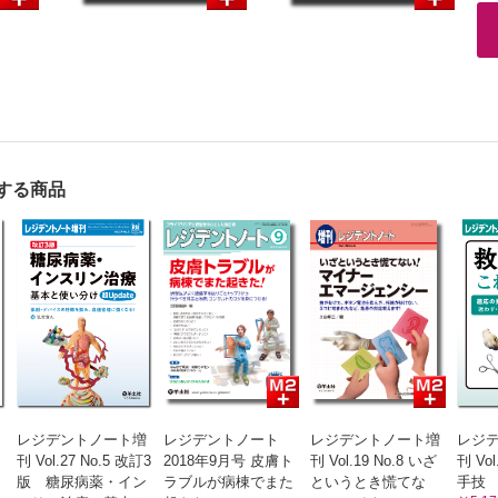
する商品
レジデントノート増
レジデントノート
レジデントノート増
レジ
刊 Vol.27 No.5 改訂3
2018年9月号 皮膚ト
刊 Vol.19 No.8 いざ
刊 Vol
版 糖尿病薬・イン
ラブルが病棟でまた
というとき慌てな
手技