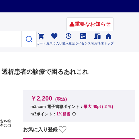
重要なお知らせ






カート
お気に入り
購入履歴
ライセンス
利用端末
トップ
D・透析患者の診療で困るあれこれ
￥2,200
(税込)
m3.com 電子書籍ポイント：
最大 40pt (
2
%)
m3ポイント：
1%相当
不安を抱
の本に出
お気に入り登録