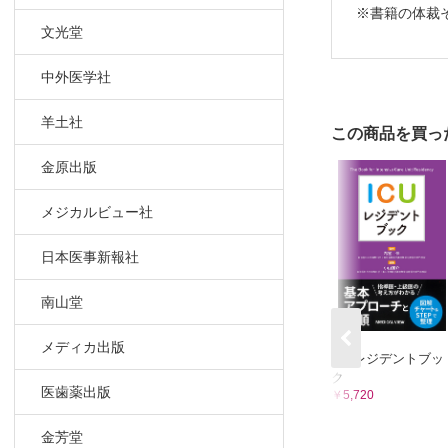
※書籍の体裁
診療所実習
文光堂
第8回 PC
後期研修病
中外医学社
メディカル
羊土社
この商品を買っ
金原出版
メジカルビュー社
日本医事新報社
南山堂
メディカ出版
ICUレジデントブッ
ク
医歯薬出版
￥5,720
金芳堂