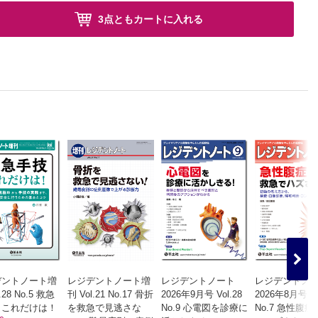
3点ともカートに入れる
デントノート増
レジデントノート増
レジデントノート
レジデントノ
.28 No.5 救急
刊 Vol.21 No.17 骨折
2026年9月号 Vol.28
2026年8月号 Vo
 これだけは！
を救急で見逃さな
No.9 心電図を診療に
No.7 急性腹