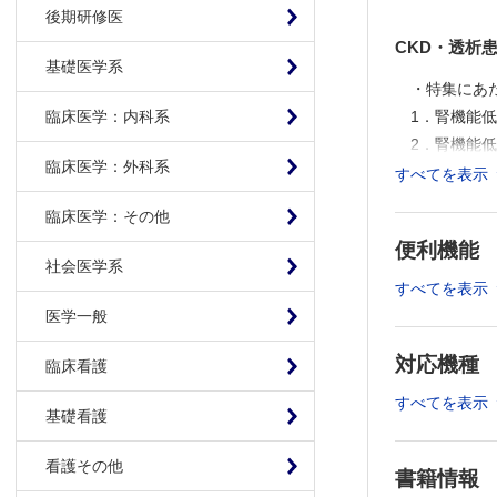
後期研修医
CKD・透析
基礎医学系
・特集にあ
1．腎機能
臨床医学：内科系
2．腎機能
臨床医学：外科系
3．腎機能
すべてを表示
4．腎機能
臨床医学：その他
5．腎機能
便利機能
6．透析患
社会医学系
①先生，熱
すべてを表示
②先生，胸
医学一般
③先生，お
対応機種
7．透析患
臨床看護
8．透析患
すべてを表示
基礎看護
連載
看護その他
書籍情報
実践！画像