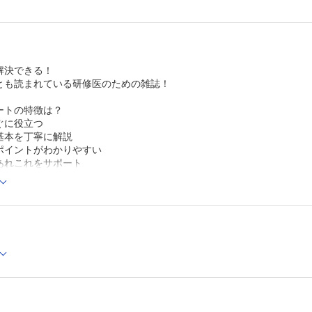
解決できる！
とも読まれている研修医のための雑誌！
ートの特徴は？
ぐに役立つ
基本を丁寧に解説
ポイントがわかりやすい
あれこれをサポート
ずはじめに困ることを実践的に解説！
号は特集「CKD・透析患者の診療で困るあれこれ」をお送りします。
はこちらから