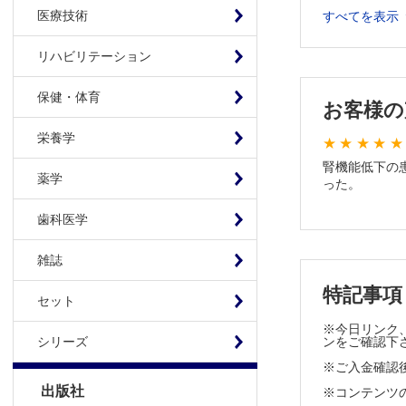
肝移植後の
医療技術
すべてを表示
1カ月来の発
リハビリテーション
教えて！ICU 
第4回 温故
保健・体育
よく使う日
お客様の
抗うつ薬の
栄養学
ケースで学
腎機能低下の
第2回 救
薬学
った。
こんなにも
第16回 C
歯科医学
Dr. デシュパ
雑誌
第2回 PIは
眼科エマー
特記事項
セット
第2回 両
※今日リンク、
対岸の火事
ンをご確認下
シリーズ
第172回 
※ご入金確認
総合診療は
出版社
※コンテンツの使
第29回 家