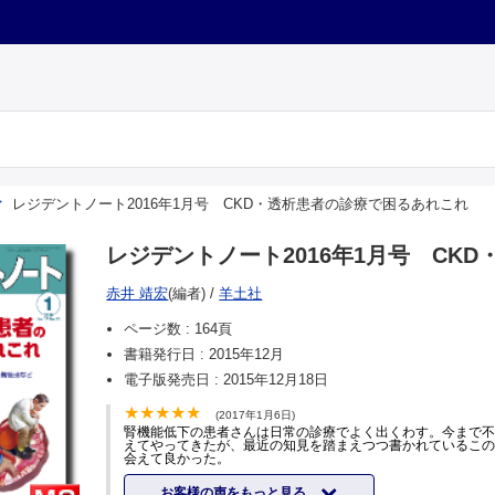
レジデントノート2016年1月号 CKD・透析患者の診療で困るあれこれ
レジデントノート2016年1月号 CK
赤井 靖宏
(編者)
/
羊土社
ページ数 :
164頁
書籍発行日 :
2015年12月
電子版発売日 :
2015年12月18日
(2017年1月6日)
腎機能低下の患者さんは日常の診療でよく出くわす。今まで
えてやってきたが、最近の知見を踏まえつつ書かれているこ
会えて良かった。
お客様の声をもっと見る