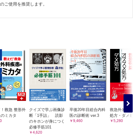
でのご使用を推奨します。
！救急 整形外
クイズで学ぶ画像診
卒後20年目総合内科
救急外来 オ
患のミカタ
断「1手詰」 読影
医の診断術 ver.3
処方・ダメ処
0
￥9,460
￥5,280
のキホンが身につく
必修手筋101
￥4,620