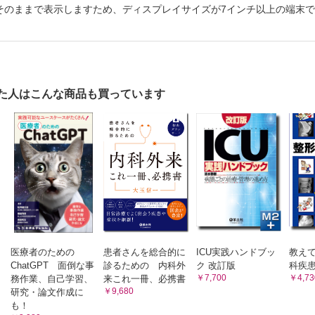
そのままで表示しますため、ディスプレイサイズが7インチ以上の端末
・研修をのぞいてみよう！
FMネットミーティングをのぞいてみよう！
院一覧～方位磁針～【九州・沖縄】
・サイエンス・インターナショナル
た人はこんな商品も買っています
医療者のための
患者さんを総合的に
ICU実践ハンドブッ
教えて
ChatGPT 面倒な事
診るための 内科外
ク 改訂版
科疾
￥7,700
￥4,73
務作業、自己学習、
来これ一冊、必携書
￥9,680
研究・論文作成に
も！