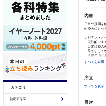
内容
日常の疑問を
研修医にもっ
レジデントノ
・実践的です
・日常診療の
・見やすくて
・研修で悩む
すべてを表示
臨床研修でま
2016年1月
序文
＞
特集ページ
すべてを表示
カテゴリ
初期研修医
目次