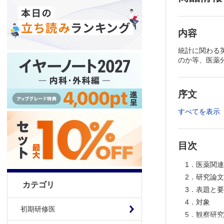
内容
統計に関わる
のか等、医薬
序文
すべてを表示
目次
1．医薬関
2．研究論
カテゴリ
3．表題と
4．対象
初期研修医
5．観察研