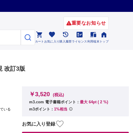
重要なお知らせ






カート
お気に入り
購入履歴
ライセンス
利用端末
トップ
 改訂3版
￥3,520
(税込)
m3.com 電子書籍ポイント：
最大 64pt (
2
%)
m3ポイント：
1%相当
れている
お気に入り登録