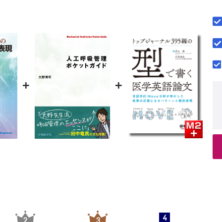
+
+
4
2
3