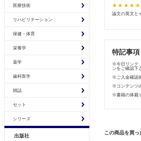
24．コン
医療技術
論文の英文と
リハビリテーション
保健・体育
栄養学
特記事項
薬学
※今日リンク、
ンをご確認下
歯科医学
※ご入金確認
※コンテンツの使
雑誌
※書籍の体裁
セット
シリーズ
この商品を買っ
出版社