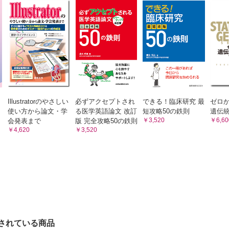
Illustratorのやさしい
必ずアクセプトされ
できる！臨床研究 最
ゼロ
使い方から論文・学
る医学英語論文 改訂
短攻略50の鉄則
遺伝
￥3,520
￥6,60
会発表まで
版 完全攻略50の鉄則
￥4,620
￥3,520
されている商品