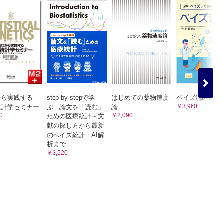
から実践する
step by stepで学
はじめての薬物速度
ベイズ流医療
￥3,960
統計学セミナー
ぶ 論文を「読む」
論
0
￥2,090
ための医療統計～文
献の探し方から最新
のベイズ統計・AI解
析まで
￥3,520