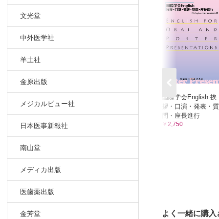
文光堂
中外医学社
羊土社
金原出版
国際学会English 挨
メジカルビュー社
拶・口演・発表・質
問・座長進行
￥2,750
日本医事新報社
南山堂
メディカ出版
医歯薬出版
よく一緒に購入
金芳堂