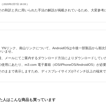
ピュータプログラムの利用
( 2020年2月7日 18:33 )
その和訳と共に用いられた手法の解説が掲載されているため、大変参考
YNリンク、南山リンクについて、AndroidOSは今後一部製品から
さいませ。
後、メールにてご案内するダウンロード方法によりダウンロードしてい
用にあたり、m3.com 電子書籍（iOS/iPhoneOS/AndroidOS）が
そのままで表示しますため、ディスプレイサイズが7インチ以上の端末
た人はこんな商品も買っています