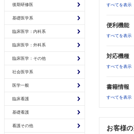
6．実験研
後期研修医
すべてを表示
7．ランダ
8．盲検化
基礎医学系
9．解析対
便利機能
臨床医学：内科系
10．アウト
すべてを表示
11．デー
臨床医学：外科系
12．記述統
13．P値と
対応機種
臨床医学：その他
14．標本数
すべてを表示
15．パラ
社会医学系
16．分散分
17．度数デ
医学一般
書籍情報
18．相対
すべてを表示
臨床看護
19．回帰分
20．生存分
基礎看護
21・多変量
22．診断
看護その他
お客様の
23．その他