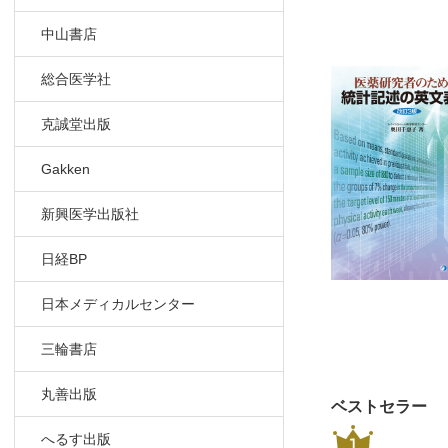
中山書店
総合医学社
克誠堂出版
Gakken
新興医学出版社
日経BP
日本メディカルセンター
三輪書店
丸善出版
ベストセラー
へるす出版
1