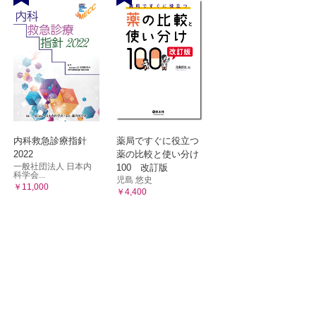
内科救急診療指針
薬局ですぐに役立つ
2022
薬の比較と使い分け
一般社団法人 日本内
100 改訂版
科学会...
児島 悠史
￥11,000
￥4,400