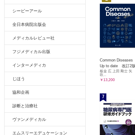
シービーアール
全日本病院出版会
メディカルレビュー社
フジメディカル出版
Common Diseases
インターメディカ
Up to date 改訂2
板金 広 上田 剛士 矢
吹...
じほう
￥13,200
協和企画
7
診断と治療社
ヴァンメディカル
エムスリーエデュケーション