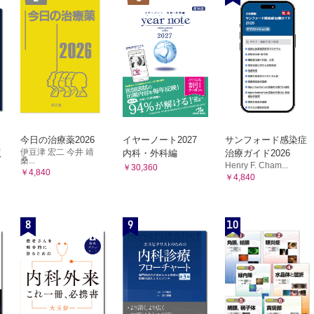
今日の治療薬2026
イヤーノート2027
サンフォード感染症
伊豆津 宏二 今井 靖
版
内科・外科編
治療ガイド2026
桑...
Henry F. Cham...
￥30,360
￥4,840
￥4,840
8
9
10