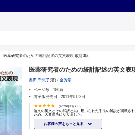
医薬研究者のための統計記述の英文表現 改訂3版
医薬研究者のための統計記述の英文表現
奥田 千恵子
(著)
/
金芳堂
ページ数 :
180頁
電子版発売日 :
2011年9月2日
(2020年2月7日)
論文の英文とその和訳と共に用いられた手法の解説が掲載さ
ため、大変参考になりました。
お客様の声をもっと見る