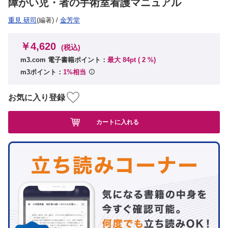
障がい児・者の手術室看護マニュアル
重見 研司
(編著)
/
金芳堂
￥4,620
(税込)
m3.com 電子書籍ポイント：
最大 84pt (
2
%)
m3ポイント：
1%相当
お気に入り登録
カートに入れる