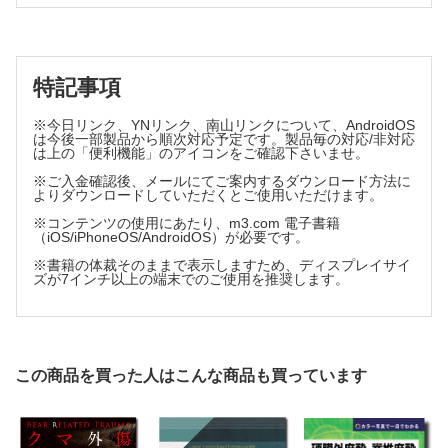
Ⅲ 各科医師から一言
1．小児神経科から
2．小児内科から
特記事項
3．内科から
4．児童精神科から
※今日リンク、YNリンク、南山リンクについて、AndroidOS
は今後一部製品から順次対応予定です。製品毎の対応/非対応
5．小児外科から
は上の「便利機能」のアイコンをご確認下さいませ。
6．整形外科から
※ご入金確認後、メールにてご案内するダウンロード方法に
7．脳神経外科から
よりダウンロードしていただくとご使用いただけます。
8．麻酔科から
※コンテンツの使用にあたり、m3.com 電子書籍
（iOS/iPhoneOS/AndroidOS）が必要です。
※書籍の体裁そのままで表示しますため、ディスプレイサイ
ズが7インチ以上の端末でのご使用を推奨します。
この商品を買った人はこんな商品も買っています