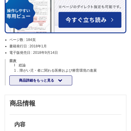
ページ数 :
184頁
書籍発行日 :
2018年1月
電子版発売日 :
2018年9月14日
目次
Ⅰ 総論
1．障がい児・者に関わる医療および療育環境の進展
2．原疾患に付随して起こる心身の障害
商品詳細をもっと見る
3．医療および在宅介護に対する公的支援
Ⅱ 各論
1章 未熟児
2章 水頭症
商品情報
3章 二分脊椎症
4章 先天性股関節脱臼
5章 内反足
6章 側弯症
7章 副耳，耳瘻孔
内容
8章 斜視