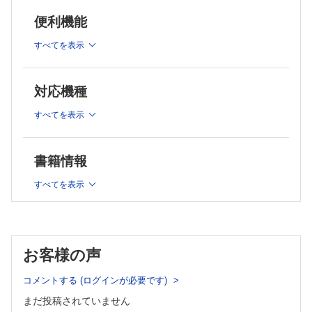
1章 未熟児
便利機能
2章 水頭症
3章 二分脊椎症
すべてを表示
4章 先天性股関節脱臼
5章 内反足
6章 側弯症
対応機種
7章 副耳，耳瘻孔
8章 斜視
すべてを表示
9章 口唇口蓋裂
10章 脳性麻痺（重症型または重症心身障害）
11章 精神遅滞
書籍情報
12章 ダウン症
すべてを表示
13章 13トリソミー，18トリソミーに対する気管切開術
14章 代謝異常症
15章 筋疾患
16章 自閉症
17章 頻回手術症例
お客様の声
18章 MRI検査
コメントする (ログインが必要です)
19章 被虐待児
20章 手術を受ける障がい児・者の家族の看護
まだ投稿されていません