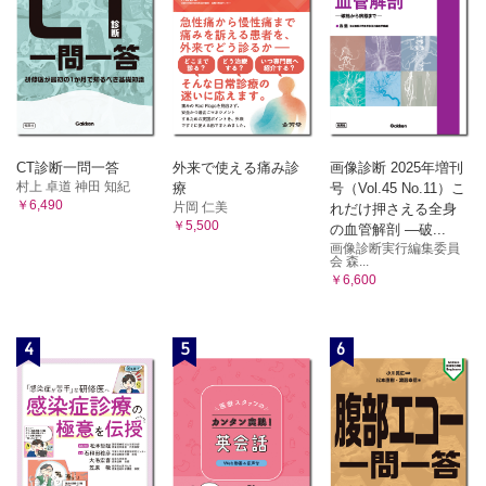
CT診断一問一答
外来で使える痛み診
画像診断 2025年増刊
村上 卓道 神田 知紀
療
号（Vol.45 No.11）こ
￥6,490
片岡 仁美
れだけ押さえる全身
￥5,500
の血管解剖 ―破...
画像診断実行編集委員
会 森...
￥6,600
4
5
6