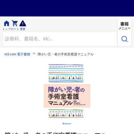


書籍
メニュー
トップ
カート
重要
m3.com 電子書籍
障がい児・者の手術室看護マニュアル