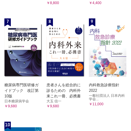
￥8,800
￥4,400
7
8
9
糖尿病専門医研修ガ
患者さんを総合的に
内科救急診療指針
イドブック 改訂第
診るための 内科外
2022
一般社団法人 日本内科
10版
来これ一冊、必携書
学会...
日本糖尿病学会
大玉 信一
￥11,000
￥9,680
￥9,680
10