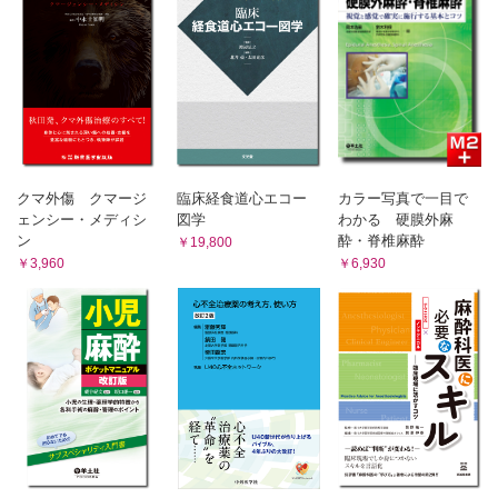
クマ外傷 クマージ
臨床経食道心エコー
カラー写真で一目で
ェンシー・メディシ
図学
わかる 硬膜外麻
ン
酔・脊椎麻酔
￥19,800
￥3,960
￥6,930