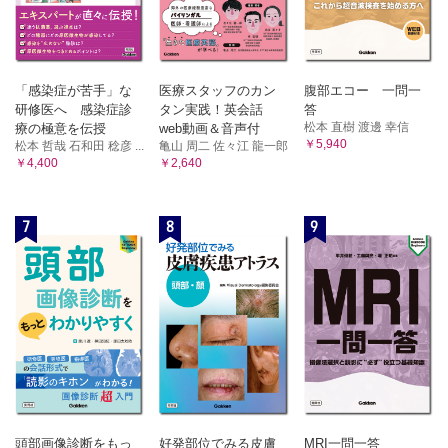
「感染症が苦手」な
医療スタッフのカン
腹部エコー 一問一
研修医へ 感染症診
タン実践！英会話
答
松本 直樹 渡邊 幸信
療の極意を伝授
web動画＆音声付
￥5,940
松本 哲哉 石和田 稔彦 ...
亀山 周二 佐々江 龍一郎
￥4,400
￥2,640
7
8
9
頭部画像診断をもっ
好発部位でみる皮膚
MRI一問一答