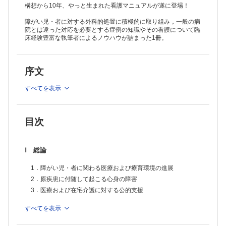
9章 口唇口蓋裂
構想から10年、やっと生まれた看護マニュアルが遂に登場！
10章 脳性麻痺（重症型または重症心身障害）
障がい児・者に対する外科的処置に積極的に取り組み，一般の病
11章 精神遅滞
院とは違った対応を必要とする症例の知識やその看護について臨
12章 ダウン症
床経験豊富な執筆者によるノウハウが詰まった1冊。
13章 13トリソミー，18トリソミーに対する気管切開術
14章 代謝異常症
15章 筋疾患
16章 自閉症
序文
17章 頻回手術症例
18章 MRI検査
すべてを表示
19章 被虐待児
20章 手術を受ける障がい児・者の家族の看護
Ⅲ 各科医師から一言
目次
1．小児神経科から
2．小児内科から
3．内科から
4．児童精神科から
Ⅰ 総論
5．小児外科から
6．整形外科から
1．障がい児・者に関わる医療および療育環境の進展
7．脳神経外科から
2．原疾患に付随して起こる心身の障害
8．麻酔科から
3．医療および在宅介護に対する公的支援
すべてを表示
Ⅱ 各論