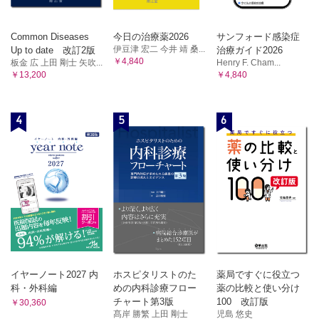
Common Diseases
今日の治療薬2026
サンフォード感染症
伊豆津 宏二 今井 靖 桑...
Up to date 改訂2版
治療ガイド2026
￥4,840
板金 広 上田 剛士 矢吹...
Henry F. Cham...
￥13,200
￥4,840
4
5
6
イヤーノート2027 内
ホスピタリストのた
薬局ですぐに役立つ
科・外科編
めの内科診療フロー
薬の比較と使い分け
チャート第3版
100 改訂版
￥30,360
髙岸 勝繁 上田 剛士
児島 悠史