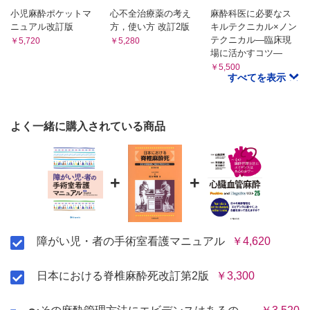
小児麻酔ポケットマ
心不全治療薬の考え
麻酔科医に必要なス
ニュアル改訂版
方，使い方 改訂2版
キルテクニカル×ノン
テクニカル―臨床現
￥5,720
￥5,280
場に活かすコツ―
￥5,500
すべてを表示
よく一緒に購入されている商品
+
+
障がい児・者の手術室看護マニュアル
￥4,620
日本における脊椎麻酔死改訂第2版
￥3,300