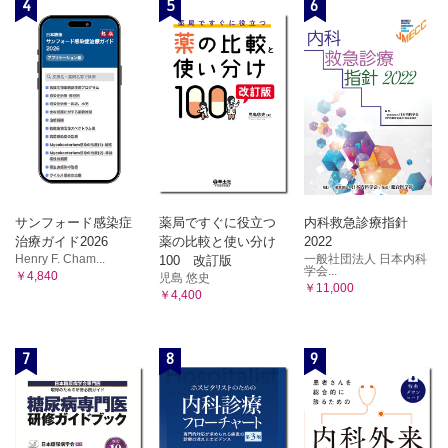
4
5
6
サンフォード感染症
薬局ですぐに役立つ
内科救急診療指針
治療ガイド2026
薬の比較と使い分け
2022
Henry F. Cham...
一般社団法人 日本内科
100 改訂版
学会...
￥4,840
児島 悠史
￥11,000
￥4,400
7
8
9