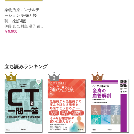
薬物治療コンサルテ
ーション 妊娠と授
乳 改訂4版
伊藤 真也 村島 温子 後...
￥9,900
立ち読みランキング
1
2
3