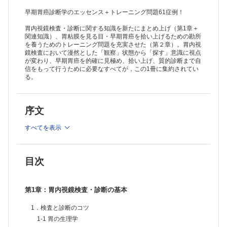
早期胃癌診断学のエッセンス＋トレーニング問題61症例！
胃内視鏡検査・診断に関する知識を新たにまとめ上げ（第1章＋
関連知識）、胃粘膜を見る目・早期胃癌を拾い上げるための勘所
を養うためのトレーニング問題を充実させた（第２章）。胃内視
鏡検査において漫然とした「観察」状態から「探す」意識に視点
が変わり、早期胃癌を的確に見極め、拾い上げ、質的診断まで自
信をもって行うために必要なすべてが，この1冊に集約されてい
る。
序文
すべてを表示
目次
第1章：胃内視鏡検査・診断の基本
1．検査と診断のコツ
1-1 胃の生理学