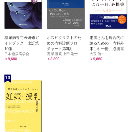
糖尿病専門医研修ガ
ホスピタリストのた
患者さんを総合的に
イドブック 改訂第
めの内科診療フロー
診るための 内科外
10版
チャート第3版
来これ一冊、必携書
日本糖尿病学会
髙岸 勝繁 上田 剛士
大玉 信一
￥9,680
￥8,800
￥9,680
10