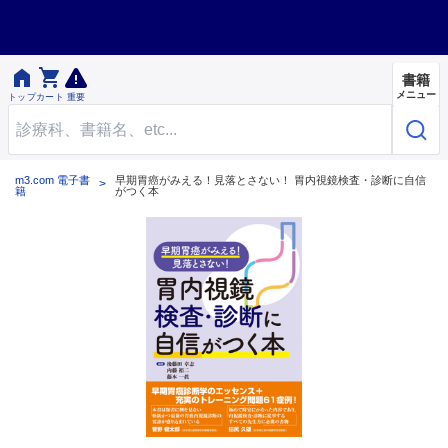


書籍
メニュー
トップ
カート
重要
m3.com 電子書
早期胃癌がみえる！見落とさない！ 胃内視鏡検査・診断に自信
籍
がつく本