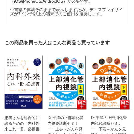
（iOS/iPhoneOS/AndroidOS）が必要です。
※書籍の体裁そのままで表示しますため、ディスプレイサイ
ズが7インチ以上の端末でのご使用を推奨します。
この商品を買った人はこんな商品も買っています
患者さんを総合的に
Dr.平澤の上部消化管
Dr.平澤の上部消化管
診るための 内科外
内視鏡診断セミナ
内視鏡診断セミナ
来これ一冊、必携書
ー 上巻～がんを見
ー 下巻～がんを見