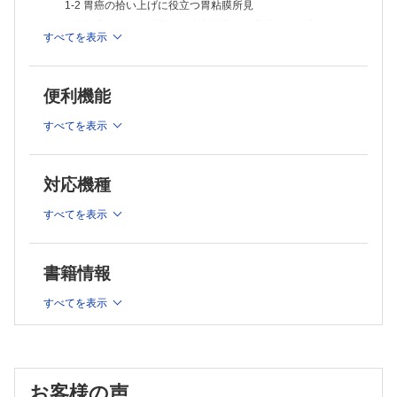
1-2 胃癌の拾い上げに役立つ胃粘膜所見
1-3 臨床における「胃炎の京都分類」の意義と使い方
すべてを表示
1-4 リスク層別化を考慮した観察のコツ
1-5 ピロリ陰性胃癌の診かた?ピロリ未感染胃癌と除菌後胃
癌
便利機能
1-6 見落としの少ない内視鏡の操作手順とコツ
1-7 拡大観察の基礎知識
すべてを表示
＜関連知識＞
・ピロリ感染と胃癌発癌
・対策型胃がん検診における胃内視鏡検診の目的と意義
対応機種
・早期胃癌典型例でのNBI・BLI画像の比較
すべてを表示
2．検査前のポイント
2-1 今だから必要な検査前の問診
2-2 標準的な前処置法（咽頭麻酔や鎮痙剤の使用適応まで）
書籍情報
2-3 抗血小板抗凝固の新ガイドラインを考慮した生検
2-4 鎮静剤の使用について（ガイドラインに準ずる）
すべてを表示
2-5 経鼻内視鏡と経口内視鏡の選択について
＜関連知識＞
・内視鏡検査におけるガイドラインと偶発症および医師の責
任
お客様の声
・偶発症と対応