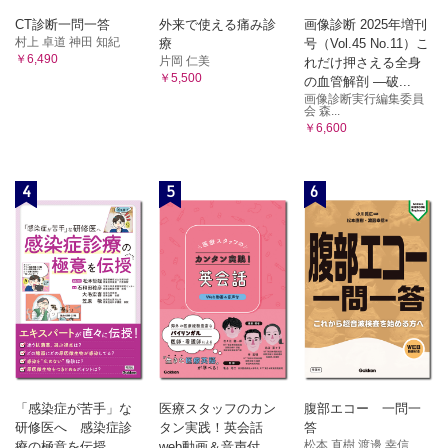
CT診断一問一答
外来で使える痛み診
画像診断 2025年増刊
村上 卓道 神田 知紀
療
号（Vol.45 No.11）こ
￥6,490
片岡 仁美
れだけ押さえる全身
￥5,500
の血管解剖 ―破...
画像診断実行編集委員
会 森...
￥6,600
4
5
6
「感染症が苦手」な
医療スタッフのカン
腹部エコー 一問一
研修医へ 感染症診
タン実践！英会話
答
松本 直樹 渡邊 幸信
療の極意を伝授
web動画＆音声付