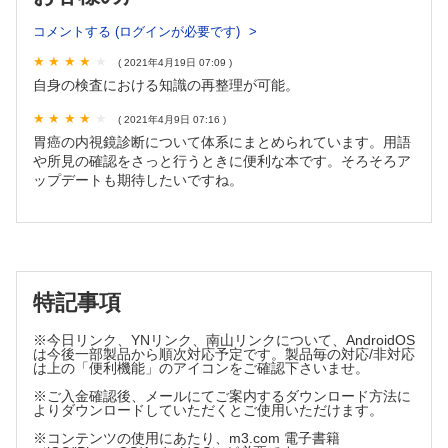
コメントする (ログインが必要です)
第2章：胃内視鏡検査・診断トレーニング問題
( 2021年4月19日 07:09 )
症例1―61
自身の検査における知識の再整理が可能。
＜関連知識＞
・Eカドヘリン遺伝子異常胃癌
( 2021年4月9日 07:16 )
・LCIの有用性
胃癌の内視鏡診断について体系にまとめられています。用語
・ピロリ除菌後のPPI長期使用における異時性胃癌
や所見の確認をさっと行うときに便利な本です。そろそろア
・EBウィルス関連胃癌
ップデートも期待したいですね。
特記事項
※今日リンク、YNリンク、南山リンクについて、AndroidOS
は今後一部製品から順次対応予定です。製品毎の対応/非対応
は上の「便利機能」のアイコンをご確認下さいませ。
※ご入金確認後、メールにてご案内するダウンロード方法に
よりダウンロードしていただくとご使用いただけます。
※コンテンツの使用にあたり、m3.com 電子書籍