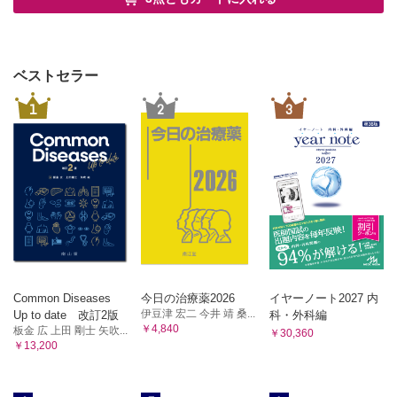
ベストセラー
1
2
3
Common Diseases
今日の治療薬2026
イヤーノート2027 内
伊豆津 宏二 今井 靖 桑...
Up to date 改訂2版
科・外科編
￥4,840
板金 広 上田 剛士 矢吹...
￥30,360
￥13,200