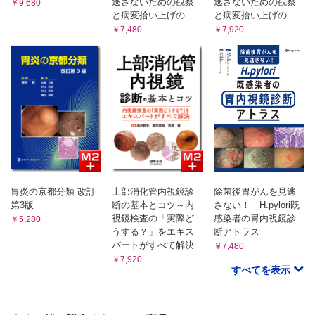
逃さないための観察
逃さないための観察
￥9,680
と病変拾い上げの...
と病変拾い上げの...
￥7,480
￥7,920
胃炎の京都分類 改訂
上部消化管内視鏡診
除菌後胃がんを見逃
第3版
断の基本とコツ～内
さない！ H.pylori既
視鏡検査の「実際ど
感染者の胃内視鏡診
￥5,280
うする？」をエキス
断アトラス
パートがすべて解決
￥7,480
￥7,920
すべてを表示