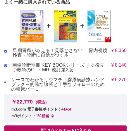
よく一緒に購入されている商品
+
+
早期胃癌がみえる！見落とさない！ 胃内視鏡
￥8,360
検査・診断に自信がつく本
画像診断別冊 KEY BOOKシリーズ すぐ役立
￥8,140
つ救急のCT・MRI 改訂第2版
ケースでわかるリウマチ・膠原病診療ハンド
￥6,270
ブック～的確な診断と上手なフォローのため
の臨床パー...
￥22,770
(税込)
m3.com 電子書籍ポイント：
414pt
m3ポイント：
1%相当
3点ともカートに入れる