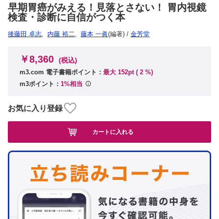
早期胃癌がみえる！見落とさない！ 胃内視鏡
検査・診断に自信がつく本
後藤田 卓志
,
内藤 裕二
,
藤本 一眞
(編著)
/
金芳堂
￥8,360
(税込)
m3.com 電子書籍ポイント：
最大 152pt (
2
%)
m3ポイント：
1%相当
お気に入り登録
カートに入れる