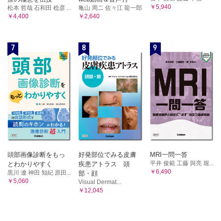
￥5,940
松本 哲哉 石和田 稔彦 ...
亀山 周二 佐々江 龍一郎
￥4,400
￥2,640
7
8
9
頭部画像診断をもっ
好発部位でみる皮膚
MRI一問一答
平井 俊範 工藤 與亮 堀...
とわかりやすく
疾患アトラス 頭
￥6,490
黒川 遼 神田 知紀 原田...
部・顔
￥5,060
Visual Dermat...
￥12,045