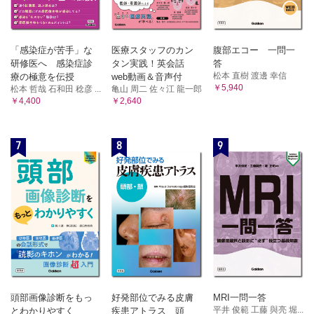
「感染症が苦手」な
医療スタッフのカン
腹部エコー 一問一
研修医へ 感染症診
タン実践！英会話
答
松本 直樹 渡邊 幸信
療の極意を伝授
web動画＆音声付
￥5,940
松本 哲哉 石和田 稔彦 ...
亀山 周二 佐々江 龍一郎
￥4,400
￥2,640
7
8
9
頭部画像診断をもっ
好発部位でみる皮膚
MRI一問一答
平井 俊範 工藤 與亮 堀...
とわかりやすく
疾患アトラス 頭