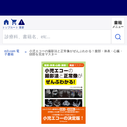


書籍
メニュー
トップ
カート
重要
m3.com 電
小児エコーの撮影法と正常像がぜんぶわかる！腹部・体表・心臓・
子書籍
頭部を完全マスター