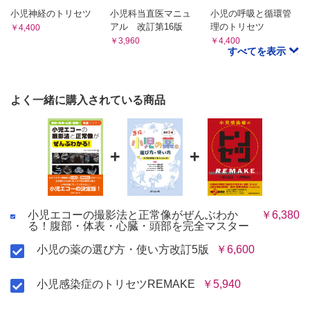
小児神経のトリセツ
小児科当直医マニュ
小児の呼吸と循環管
アル 改訂第16版
理のトリセツ
￥4,400
￥3,960
￥4,400
すべてを表示
よく一緒に購入されている商品
+
+
小児エコーの撮影法と正常像がぜんぶわか
￥6,380
る！腹部・体表・心臓・頭部を完全マスター
小児の薬の選び方・使い方改訂5版
￥6,600
小児感染症のトリセツREMAKE
￥5,940