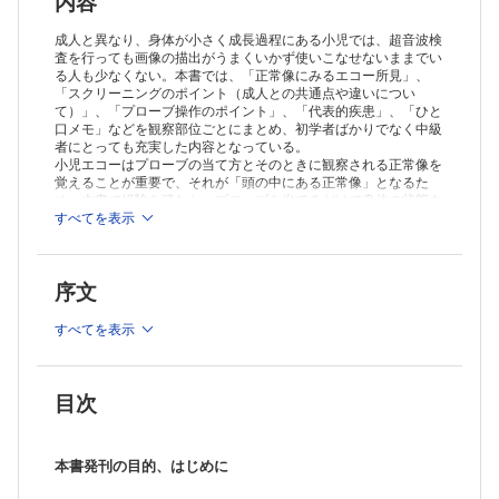
内容
成人と異なり、身体が小さく成長過程にある小児では、超音波検
査を行っても画像の描出がうまくいかず使いこなせないままでい
る人も少なくない。本書では、「正常像にみるエコー所見」、
「スクリーニングのポイント（成人との共通点や違いについ
て）」、「プローブ操作のポイント」、「代表的疾患」、「ひと
口メモ」などを観察部位ごとにまとめ、初学者ばかりでなく中級
者にとっても充実した内容となっている。
小児エコーはプローブの当て方とそのときに観察される正常像を
覚えることが重要で、それが「頭の中にある正常像」となるた
め、本書で経験を積むと、プローブを当てるだけで身体の状態を
把握できるようになるだろう。臨床症状・診察所見や検査所見に
すべてを表示
エコー所見を加味することで、さまざまな疾患の診断の方向づけ
に役立ててほしい。
序文
※本製品はPCでの閲覧も可能です。
製品のご購入後、「購入済ライセンス一覧」より、オンライン環
境で閲覧可能なPDF版をご覧いただけます。詳細は
こちら
でご確
すべてを表示
認ください。
推奨ブラウザ： Firefox 最新版 / Google Chrome 最新版 / Safari
最新版
目次
本書発刊の目的、はじめに