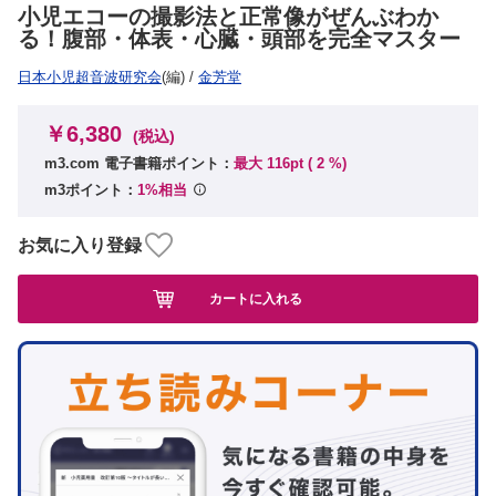
小児エコーの撮影法と正常像がぜんぶわか
る！腹部・体表・心臓・頭部を完全マスター
日本小児超音波研究会
(編)
/
金芳堂
￥6,380
(税込)
m3.com 電子書籍ポイント：
最大 116pt (
2
%)
m3ポイント：
1%相当
お気に入り登録
カートに入れる