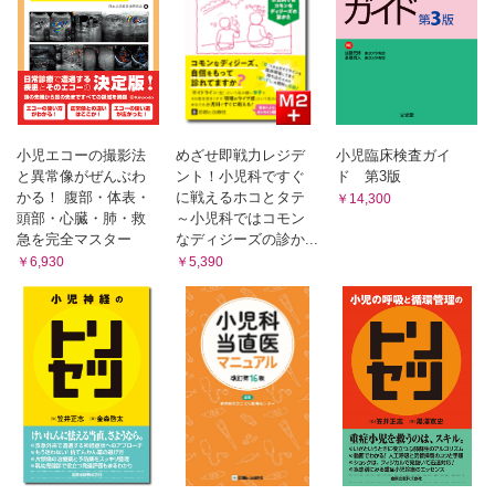
小児エコーの撮影法
めざせ即戦力レジデ
小児臨床検査ガイ
と異常像がぜんぶわ
ント！小児科ですぐ
ド 第3版
かる！ 腹部・体表・
に戦えるホコとタテ
￥14,300
頭部・心臓・肺・救
～小児科ではコモン
急を完全マスター
なディジーズの診か...
￥6,930
￥5,390