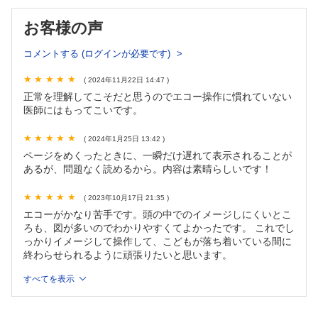
5.腹部
6.鼠径部・精巣・股関節
お客様の声
3章 心臓超音波検査
コメントする (ログインが必要です)
1.胸骨傍アプローチ
( 2024年11月22日 14:47 )
2.心尖部アプローチ
正常を理解してこそだと思うのでエコー操作に慣れていない
3.胸骨上窩アプローチ
医師にはもってこいです。
4.剣状突起下アプローチ
( 2024年1月25日 13:42 )
4章 頭部超音波検査
ページをめくったときに、一瞬だけ遅れて表示されることが
あるが、問題なく読めるから。内容は素晴らしいです！
1.冠状断面
2.矢状断面
( 2023年10月17日 21:35 )
エコーがかなり苦手です。頭の中でのイメージしにくいとこ
ろも、図が多いのでわかりやすくてよかったです。 これでし
っかりイメージして操作して、こどもが落ち着いている間に
終わらせられるように頑張りたいと思います。
すべてを表示