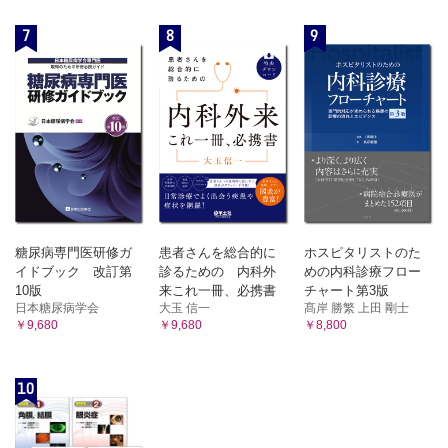
7
8
9
糖尿病専門医研修ガ
患者さんを総合的に
ホスピタリストのた
イドブック 改訂第
診るための 内科外
めの内科診療フロー
10版
来これ一冊、必携書
チャート第3版
日本糖尿病学会
大玉 信一
髙岸 勝繁 上田 剛士
￥9,680
￥9,680
￥8,800
10