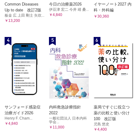
Common Diseases
今日の治療薬2026
イヤーノート2027 内
伊豆津 宏二 今井 靖 桑...
Up to date 改訂2版
科・外科編
￥4,840
板金 広 上田 剛士 矢吹...
￥30,360
￥13,200
4
5
6
サンフォード感染症
内科救急診療指針
薬局ですぐに役立つ
治療ガイド2026
2022
薬の比較と使い分け
Henry F. Cham...
一般社団法人 日本内科
100 改訂版
学会...
￥4,840
児島 悠史
￥11,000
￥4,400