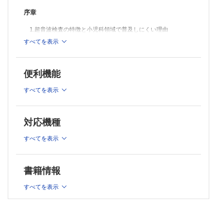
序章
1.超音波検査の特徴と小児科領域で普及しにくい理由
2.プローブ（探触子）の種類、基本的走査法、機器の使い方
すべてを表示
3.小児エコースクリーニング全体で留意すべき点
1章 腹部超音波検査
便利機能
1.肝臓、胆嚢、門脈
すべてを表示
2.膵臓
3.脾臓
4.腎臓、副腎、膀胱、子宮
対応機種
5.消化管
すべてを表示
6.腹部血管
2章 体表超音波検査
書籍情報
1.唾液腺
すべてを表示
2.甲状腺
3.頸部
4.胸部