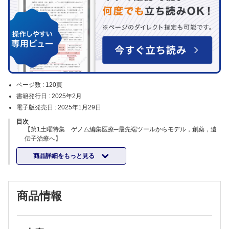
ページ数 :
120頁
書籍発行日 :
2025年2月
電子版発売日 :
2025年1月29日
目次
【第1土曜特集 ゲノム編集医療─最先端ツールからモデル，創薬，遺
伝子治療へ】
はじめに 真下知士
商品詳細をもっと見る
ゲノム編集モダリティ
純国産ゲノム編集ツール“Zinc Finger－ND1”の開発 片山翔太・山本
卓
次世代型プライムエディターの設計・開発 主藤裕太郎・濡木 理
商品情報
塩基編集技術の発展と遺伝子治療への応用 米村洋而・西田敬二
タイプⅠ CRISPR－Cas3ゲノム編集機構とその活用 吉見一人・真下
知士
CRISPR随伴トランスポゾン（CAST）によるプログラム可能なDNA挿