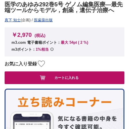
医学のあゆみ292巻5号 ゲノム編集医療―最先
端ツールからモデル，創薬，遺伝子治療へ
真下 知士
(企画)
/
医歯薬出版
￥2,970
(税込)
m3.com 電子書籍ポイント：
最大 54pt (
2
%)
m3ポイント：
1%相当
お気に入り登録
カートに入れる