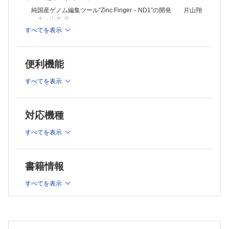
Ex vivo，in vivoゲノム編集治療法開発の動向 石田紗恵子
純国産ゲノム編集ツール“Zinc Finger－ND1”の開発 片山翔
安全性評価や倫理的課題
太・山本 卓
ゲノム編集治療に係る目的外変異の予測･評価の手法と考え方 山下
拓真・他
すべてを表示
次世代型プライムエディターの設計・開発 主藤裕太郎・濡
ゲノム編集技術とその医療応用の特許動向─拡大を続ける海外アカデミ
木 理
アによる特許支配と国産技術の利用 橋本一憲
塩基編集技術の発展と遺伝子治療への応用 米村洋而・西田
敬二
便利機能
タイプⅠ CRISPR－Cas3ゲノム編集機構とその活用 吉見一
人・真下知士
すべてを表示
CRISPR随伴トランスポゾン（CAST）によるプログラム可能
なDNA挿入技術の開発 齋藤 諒
CRISPR－Cas9の祖先タンパク質IscBの構造解析と分子改
対応機種
変 山田崇太・他
すべてを表示
ゲノム編集細胞研究
CRISPRスクリーニング法を用いたがん治療の新規標的探
索 遊佐宏介
書籍情報
生体内ゲノム編集技術“HITI法”のupdate 鈴木啓一郎
ヒトゲノム情報を応用したiPS細胞のゲノム編集研究 家弓
すべてを表示
紗矢香・他
転写調節プラットフォームの開発と応用 宇吹俊一郎・他
疾患モデル動物研究
CRISPR－Cas9システムを用いた遺伝子改変マウスの作