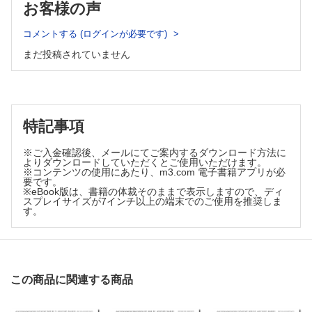
お客様の声
製 江森千紘・伊川正人
i－GONAD法で広がる遺伝子改変動物作製の現状と展望 大
コメントする (ログインが必要です)
塚正人・佐藤正宏
CRISPRを利用した時期・組織特異的遺伝子変異マウスの作
まだ投稿されていません
出 三上夏輝・水野聖哉
iPS細胞を用いたヒト疾患モデルマーモセット作製 岸本恵
子・佐々木えりか
ゲノム編集治療
特記事項
Ex vivoゲノム編集治療時代の幕開け─現状と課題 パン イ
ギュ・堀田秋津
※ご入金確認後、メールにてご案内するダウンロード方法に
複数のニックにより誘導するゲノム編集 富田亜希子・中田
よりダウンロードしていただくとご使用いただけます。
慎一郎
※コンテンツの使用にあたり、m3.com 電子書籍アプリが必
要です。
染色体挿入型ウイルスベクターによる発がんとその機序 内
※eBook版は、書籍の体裁そのままで表示しますので、ディ
山 徹
スプレイサイズが7インチ以上の端末でのご使用を推奨しま
血友病に対する遺伝子治療とゲノム編集治療 佐藤孝弘・大
す。
森 司
Ex vivo，in vivoゲノム編集治療法開発の動向 石田紗恵子
安全性評価や倫理的課題
ゲノム編集治療に係る目的外変異の予測･評価の手法と考え
この商品に関連する商品
方 山下拓真・他
ゲノム編集技術とその医療応用の特許動向─拡大を続ける海外