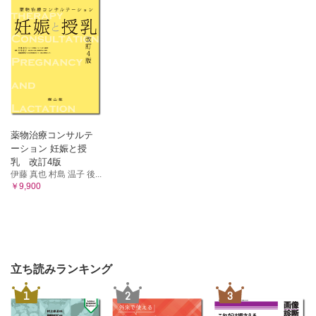
薬物治療コンサルテ
ーション 妊娠と授
乳 改訂4版
伊藤 真也 村島 温子 後...
￥9,900
立ち読みランキング
1
2
3