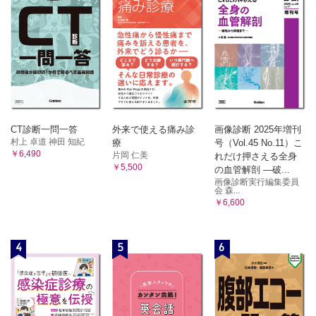
CT診断一問一答
外来で使える痛み診
画像診断 2025年増刊
村上 卓道 神田 知紀
療
号（Vol.45 No.11）こ
￥6,490
片岡 仁美
れだけ押さえる全身
￥5,500
の血管解剖 ―破...
画像診断実行編集委員
会 森...
￥6,600
4
5
6