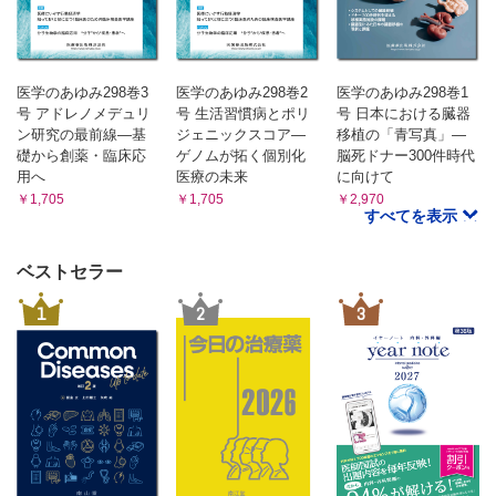
医学のあゆみ298巻3
医学のあゆみ298巻2
医学のあゆみ298巻1
号 アドレノメデュリ
号 生活習慣病とポリ
号 日本における臓器
ン研究の最前線―基
ジェニックスコア―
移植の「青写真」―
礎から創薬・臨床応
ゲノムが拓く個別化
脳死ドナー300件時代
用へ
医療の未来
に向けて
￥1,705
￥1,705
￥2,970
すべてを表示
ベストセラー
1
2
3