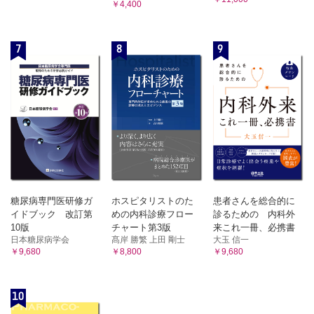
￥4,400
7
8
9
糖尿病専門医研修ガ
ホスピタリストのた
患者さんを総合的に
イドブック 改訂第
めの内科診療フロー
診るための 内科外
10版
チャート第3版
来これ一冊、必携書
日本糖尿病学会
髙岸 勝繁 上田 剛士
大玉 信一
￥9,680
￥8,800
￥9,680
10