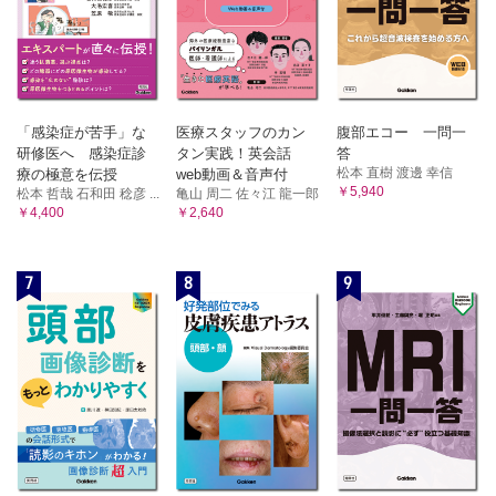
「感染症が苦手」な
医療スタッフのカン
腹部エコー 一問一
研修医へ 感染症診
タン実践！英会話
答
松本 直樹 渡邊 幸信
療の極意を伝授
web動画＆音声付
￥5,940
松本 哲哉 石和田 稔彦 ...
亀山 周二 佐々江 龍一郎
￥4,400
￥2,640
7
8
9