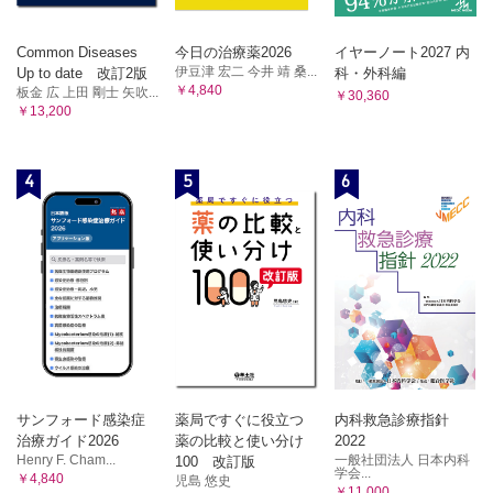
Common Diseases
今日の治療薬2026
イヤーノート2027 内
伊豆津 宏二 今井 靖 桑...
Up to date 改訂2版
科・外科編
￥4,840
板金 広 上田 剛士 矢吹...
￥30,360
￥13,200
4
5
6
サンフォード感染症
薬局ですぐに役立つ
内科救急診療指針
治療ガイド2026
薬の比較と使い分け
2022
Henry F. Cham...
一般社団法人 日本内科
100 改訂版
学会...
￥4,840
児島 悠史
￥11,000