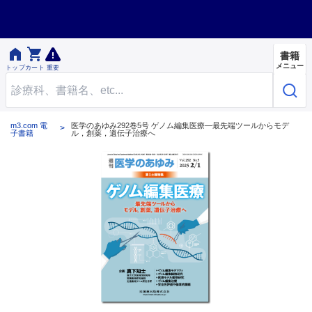


書籍
メニュー
トップ
カート
重要
m3.com 電
医学のあゆみ292巻5号 ゲノム編集医療―最先端ツールからモデ
子書籍
ル，創薬，遺伝子治療へ