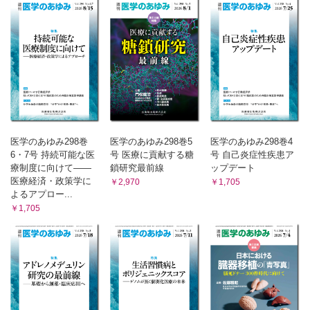
アカデミアによる特許支配と国産技術の利用 橋本一憲
医学のあゆみ298巻
医学のあゆみ298巻5
医学のあゆみ298巻4
6・7号 持続可能な医
号 医療に貢献する糖
号 自己炎症性疾患ア
療制度に向けて――
鎖研究最前線
ップデート
医療経済・政策学に
￥2,970
￥1,705
よるアプロー...
￥1,705