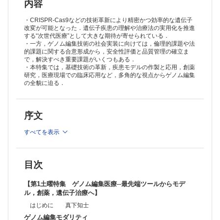
入技術の開発 齋藤 諒
内容
CRISPR－Cas9の祖先タンパク質IscBの構造解析と分子改変 山田
崇太・他
・CRISPR-Cas9などの技術革新により精密かつ効率的な遺伝子
ゲノム編集細胞研究
改変が可能となった．遺伝子疾患の理解や治療法の実用化を推進
する“次世代医療”として大きな期待が寄せられている．
CRISPRスクリーニング法を用いたがん治療の新規標的探索 遊佐宏
・一方，ゲノム編集技術の社会実装に向けては，倫理的課題や法
介
的課題に関する合意形成から，安全性評価と品質管理の確立ま
生体内ゲノム編集技術“HITI法”のupdate 鈴木啓一郎
で，解決すべき重要課題がいくつもある．
ヒトゲノム情報を応用したiPS細胞のゲノム編集研究 家弓紗矢香・
・本特集では，基礎技術の革新，疾患モデルの作製と応用，創薬
他
研究，医療現場での臨床応用など，多角的な視点からゲノム編集
転写調節プラットフォームの開発と応用 宇吹俊一郎・他
の全貌に迫る．
疾患モデル動物研究
CRISPR－Cas9システムを用いた遺伝子改変マウスの作製 江森千
紘・伊川正人
序文
i－GONAD法で広がる遺伝子改変動物作製の現状と展望 大塚正人・
佐藤正宏
すべてを表示
CRISPRを利用した時期・組織特異的遺伝子変異マウスの作出 三上
夏輝・水野聖哉
iPS細胞を用いたヒト疾患モデルマーモセット作製 岸本恵子・佐々
木えりか
目次
ゲノム編集治療
Ex vivoゲノム編集治療時代の幕開け─現状と課題 パン イギュ・堀
【第1土曜特集 ゲノム編集医療─最先端ツールからモデ
田秋津
ル，創薬，遺伝子治療へ】
複数のニックにより誘導するゲノム編集 富田亜希子・中田慎一郎
染色体挿入型ウイルスベクターによる発がんとその機序 内山 徹
はじめに 真下知士
血友病に対する遺伝子治療とゲノム編集治療 佐藤孝弘・大森 司
ゲノム編集モダリティ