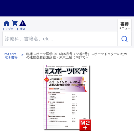


書籍
メニュー
トップ
カート
重要
m3.com
臨床スポーツ医学 2016年5月号（33巻5号）スポーツドクターのため
電子書籍
の運動器超音波診療－東京五輪に向けて－