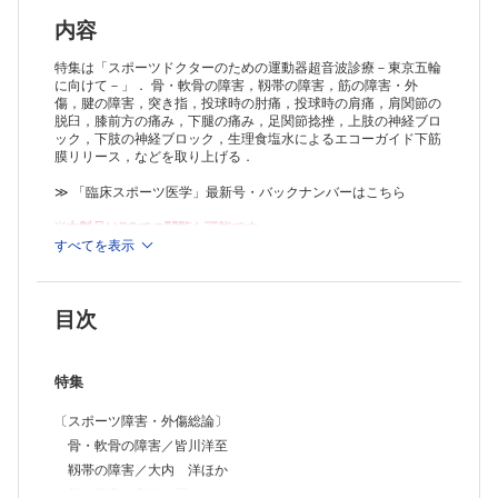
肩関節の脱臼／皆川洋至
膝前方の痛み／中瀬順介ほか
内容
下腿の痛み／服部惣一
足関節捻挫／笹原 潤
特集は「スポーツドクターのための運動器超音波診療－東京五輪
〔スポーツ障害の超音波ガイド下治療〕
に向けて－」． 骨・軟骨の障害，靱帯の障害，筋の障害・外
傷，腱の障害，突き指，投球時の肘痛，投球時の肩痛，肩関節の
上肢の神経ブロック／朴 基彦
脱臼，膝前方の痛み，下腿の痛み，足関節捻挫，上肢の神経ブロ
下肢の神経ブロック／柏倉 剛
ック，下肢の神経ブロック，生理食塩水によるエコーガイド下筋
生理食塩水によるエコーガイド下筋膜リリース／木村裕明
膜リリース，などを取り上げる．
連載
〈競技種目・対象を考えたメディカルチェック〉第5回
≫ 「臨床スポーツ医学」最新号・バックナンバーはこちら
野球におけるメディカルチェック／山川 潤ほか
臨スポニュース
※本製品はPCでの閲覧も可能です。
製品のご購入後、「購入済ライセンス一覧」より、オンライン環
すべてを表示
境で閲覧可能なPDF版をご覧いただけます。詳細は
こちら
でご確
認ください。
推奨ブラウザ： Firefox 最新版 / Google Chrome 最新版 / Safari
目次
最新版
特集
〔スポーツ障害・外傷総論〕
骨・軟骨の障害／皆川洋至
靱帯の障害／大内 洋ほか
筋の障害／髙橋 周