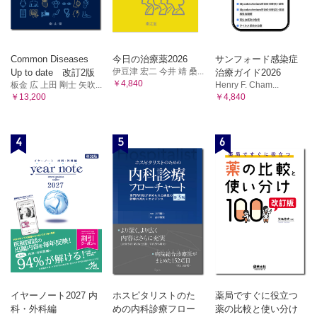
Common Diseases
今日の治療薬2026
サンフォード感染症
伊豆津 宏二 今井 靖 桑...
Up to date 改訂2版
治療ガイド2026
￥4,840
板金 広 上田 剛士 矢吹...
Henry F. Cham...
￥13,200
￥4,840
4
5
6
イヤーノート2027 内
ホスピタリストのた
薬局ですぐに役立つ
科・外科編
めの内科診療フロー
薬の比較と使い分け