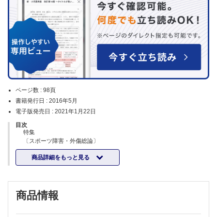
ページ数 :
98頁
書籍発行日 :
2016年5月
電子版発売日 :
2021年1月22日
目次
特集
〔スポーツ障害・外傷総論〕
骨・軟骨の障害／皆川洋至
商品詳細をもっと見る
靱帯の障害／大内 洋ほか
筋の障害／髙橋 周
腱の障害／後藤英之
〔スポーツ障害・外傷の超音波診断〕
商品情報
突き指／中島祐子ほか
投球時の肘痛／宮武和馬ほか
投球時の肩痛／黒川大介