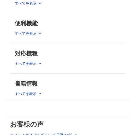
すべてを表示
腱の障害／後藤英之
〔スポーツ障害・外傷の超音波診断〕
突き指／中島祐子ほか
便利機能
投球時の肘痛／宮武和馬ほか
投球時の肩痛／黒川大介
すべてを表示
肩関節の脱臼／皆川洋至
膝前方の痛み／中瀬順介ほか
下腿の痛み／服部惣一
対応機種
足関節捻挫／笹原 潤
すべてを表示
〔スポーツ障害の超音波ガイド下治療〕
上肢の神経ブロック／朴 基彦
下肢の神経ブロック／柏倉 剛
書籍情報
生理食塩水によるエコーガイド下筋膜リリース／木村裕明
すべてを表示
連載
〈競技種目・対象を考えたメディカルチェック〉第5回
野球におけるメディカルチェック／山川 潤ほか
お客様の声
臨スポニュース