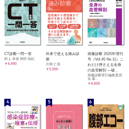
CT診断一問一答
外来で使える痛み診
画像診断 2025年増刊
村上 卓道 神田 知紀
療
号（Vol.45 No.11）こ
￥6,490
片岡 仁美
れだけ押さえる全身
￥5,500
の血管解剖 ―破...
画像診断実行編集委員
会 森...
￥6,600
4
5
6