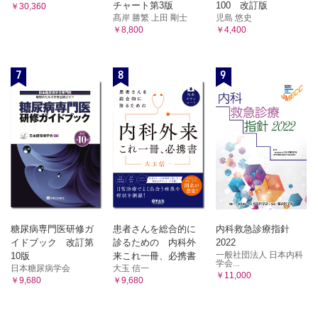
チャート第3版
100 改訂版
￥30,360
髙岸 勝繁 上田 剛士
児島 悠史
￥8,800
￥4,400
7
8
9
糖尿病専門医研修ガ
患者さんを総合的に
内科救急診療指針
イドブック 改訂第
診るための 内科外
2022
一般社団法人 日本内科
10版
来これ一冊、必携書
学会...
日本糖尿病学会
大玉 信一
￥11,000
￥9,680
￥9,680