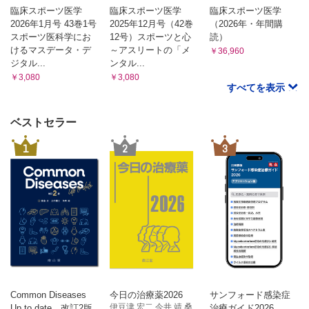
臨床スポーツ医学
臨床スポーツ医学
臨床スポーツ医学
2026年1月号 43巻1号
2025年12月号（42巻
（2026年・年間購
スポーツ医科学にお
12号）スポーツと心
読）
けるマスデータ・デ
～アスリートの「メ
￥36,960
ジタル...
ンタル...
￥3,080
￥3,080
すべてを表示
ベストセラー
1
2
3
Common Diseases
今日の治療薬2026
サンフォード感染症
伊豆津 宏二 今井 靖 桑...
Up to date 改訂2版
治療ガイド2026