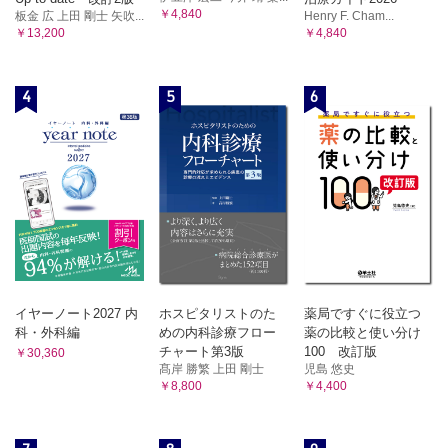
￥4,840
板金 広 上田 剛士 矢吹...
Henry F. Cham...
￥13,200
￥4,840
4
5
6
イヤーノート2027 内
ホスピタリストのた
薬局ですぐに役立つ
科・外科編
めの内科診療フロー
薬の比較と使い分け
チャート第3版
100 改訂版
￥30,360
髙岸 勝繁 上田 剛士
児島 悠史
￥8,800
￥4,400