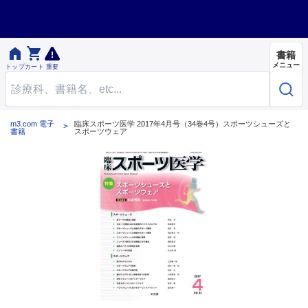


書籍
メニュー
トップ
カート
重要
m3.com 電子
臨床スポーツ医学 2017年4月号（34巻4号）スポーツシューズと
書籍
スポーツウェア