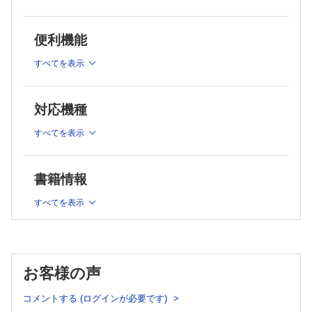
シューズへ要求される機能とその構造／礒部真志
各種スパイクの特徴と役割／古川大輔
便利機能
インソールの役割／大久保 衞
［スポーツウェア］
すべてを表示
発汗のメカニズム／上條義一郎
スポーツウェアの素材／西村一樹
スポーツウェアの動作性／荻田 太
対応機種
着圧ウェアのACL損傷予防への応用／小柳磨毅ほか
すべてを表示
女性アスリートのアンダーウェア／篠﨑彰大
冬季スポーツとスポーツウェア／荻野 毅
パラリンピックにおけるクーリングジャケット／金田晃一
書籍情報
【連載】
＜再考 スポーツに必要な栄養の話＞第4回
すべてを表示
スポーツ選手の増量と減量の考え方／小清水孝子
＜臨スポOPINION＞
福林 徹教授 最終講義「私の歩んだスポーツ医学」／広瀬統
一
【臨スポニュース】
お客様の声
コメントする (ログインが必要です)