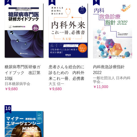
7
8
9
糖尿病専門医研修ガ
患者さんを総合的に
内科救急診療指針
イドブック 改訂第
診るための 内科外
2022
一般社団法人 日本内科
10版
来これ一冊、必携書
学会...
日本糖尿病学会
大玉 信一
￥11,000
￥9,680
￥9,680
10