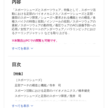
発汗のメカニズム／上條義一郎
内容
スポーツウェアの素材／西村一樹
スポーツウェアの動作性／荻田 太
「スポーツシューズとスポーツウェア」特集として，スポーツ活
着圧ウェアのACL損傷予防への応用／小柳磨毅ほか
動における足部のバイオメカニクス／スポーツシューズと足部・
膝部のスポーツ障害／シューズへ要求される機能とその構造／各
女性アスリートのアンダーウェア／篠﨑彰大
種スパイクの特徴と役割／インソールの役割／スポーツウェアの
冬季スポーツとスポーツウェア／荻野 毅
素材／スポーツウェアの動作性／着圧ウェアのACL損傷予防への
パラリンピックにおけるクーリングジャケット／金田晃一
応用／女性アスリートのアンダーウェア／パラリンピックにおけ
【連載】
るクーリングジャケット などを取り上げる．
＜再考 スポーツに必要な栄養の話＞第4回
スポーツ選手の増量と減量の考え方／小清水孝子
※本製品はPCでの閲覧も可能です。
＜臨スポOPINION＞
製品のご購入後、「購入済ライセンス一覧」より、オンライン環
福林 徹教授 最終講義「私の歩んだスポーツ医学」／広瀬統一
境で閲覧可能なPDF版をご覧いただけます。詳細は
すべてを表示
こちら
でご確
認ください。
【臨スポニュース】
推奨ブラウザ： Firefox 最新版 / Google Chrome 最新版 / Safari
最新版
目次
【特集】
［スポーツシューズ］
足部アーチの構造と機能／寺本 司
スポーツ活動における足部のバイオメカニクス／橋本健史
スポーツシューズと足部のスポーツ障害／熊井 司
スポーツシューズと膝部のスポーツ障害／浦辺幸夫ほか
すべてを表示
ランニングシューズの理論と実際／鳥居 俊