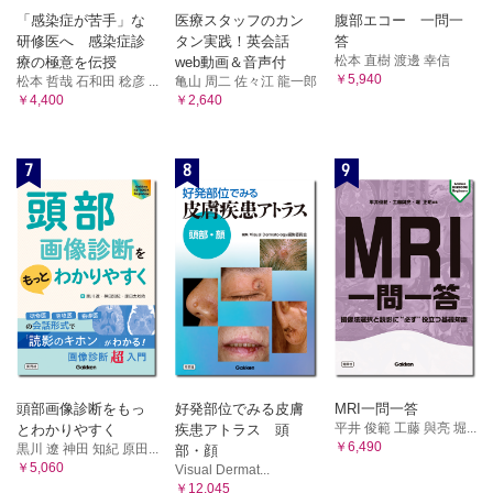
「感染症が苦手」な
医療スタッフのカン
腹部エコー 一問一
研修医へ 感染症診
タン実践！英会話
答
松本 直樹 渡邊 幸信
療の極意を伝授
web動画＆音声付
￥5,940
松本 哲哉 石和田 稔彦 ...
亀山 周二 佐々江 龍一郎
￥4,400
￥2,640
7
8
9
頭部画像診断をもっ
好発部位でみる皮膚
MRI一問一答
平井 俊範 工藤 與亮 堀...
とわかりやすく
疾患アトラス 頭
￥6,490
黒川 遼 神田 知紀 原田...
部・顔
￥5,060
Visual Dermat...
￥12,045