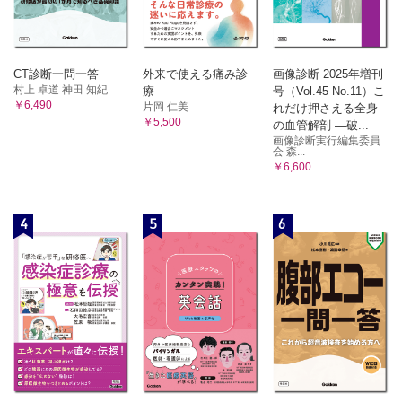
CT診断一問一答
外来で使える痛み診
画像診断 2025年増刊
村上 卓道 神田 知紀
療
号（Vol.45 No.11）こ
￥6,490
片岡 仁美
れだけ押さえる全身
￥5,500
の血管解剖 ―破...
画像診断実行編集委員
会 森...
￥6,600
4
5
6