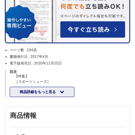
ページ数 :
104頁
書籍発行日 :
2017年4月
電子版発売日 :
2020年11月25日
目次
【特集】
［スポーツシューズ］
足部アーチの構造と機能／寺本 司
商品詳細をもっと見る
スポーツ活動における足部のバイオメカニクス／橋本健史
スポーツシューズと足部のスポーツ障害／熊井 司
スポーツシューズと膝部のスポーツ障害／浦辺幸夫ほか
ランニングシューズの理論と実際／鳥居 俊
商品情報
シューズへ要求される機能とその構造／礒部真志
各種スパイクの特徴と役割／古川大輔
インソールの役割／大久保 衞
［スポーツウェア］