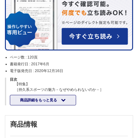
ページ数 :
120頁
書籍発行日 :
2017年6月
電子版発売日 :
2020年12月16日
目次
【特集】
［持久系スポーツの魅力－なぜやめられないのか－］
ランニングの歴史と魅力－ヒトはなぜ走るのか？－／大久保 衞
商品詳細をもっと見る
自転車ロードレースの歴史と魅力／長谷部雅幸
トライアスロンの歴史と魅力／川口勝範
［持久系スポーツの特殊性］
持久系スポーツの特徴－持久力と瞬発力－／岡西哲夫
商品情報
持久系スポーツの特徴－食事と栄養－／村田浩子ほか
［ランニング障害を理解するための基礎知識］
ランニング動作の運動器解剖学／藤間保晶