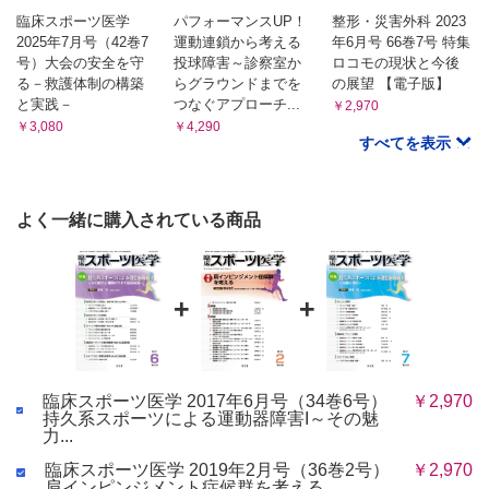
臨床スポーツ医学
パフォーマンスUP！
整形・災害外科 2023
2025年7月号（42巻7
運動連鎖から考える
年6月号 66巻7号 特集
号）大会の安全を守
投球障害～診察室か
ロコモの現状と今後
る－救護体制の構築
らグラウンドまでを
の展望 【電子版】
と実践－
つなぐアプローチ...
￥2,970
￥3,080
￥4,290
すべてを表示
よく一緒に購入されている商品
+
+
臨床スポーツ医学 2017年6月号（34巻6号）
￥2,970
持久系スポーツによる運動器障害I～その魅
力...
臨床スポーツ医学 2019年2月号（36巻2号）
￥2,970
肩インピンジメント症候群を考える