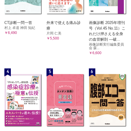
CT診断一問一答
外来で使える痛み診
画像診断 2025年増刊
村上 卓道 神田 知紀
療
号（Vol.45 No.11）こ
￥6,490
片岡 仁美
れだけ押さえる全身
￥5,500
の血管解剖 ―破...
画像診断実行編集委員
会 森...
￥6,600
4
5
6