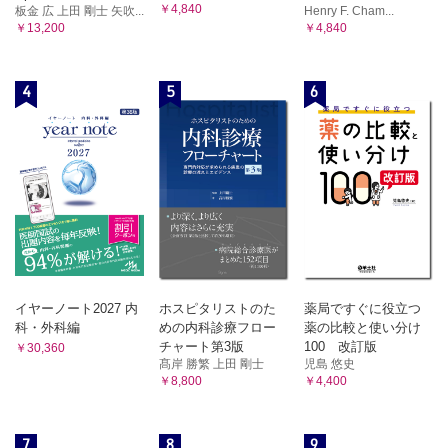
￥4,840
板金 広 上田 剛士 矢吹...
Henry F. Cham...
￥13,200
￥4,840
4
5
6
イヤーノート2027 内
ホスピタリストのた
薬局ですぐに役立つ
科・外科編
めの内科診療フロー
薬の比較と使い分け
チャート第3版
100 改訂版
￥30,360
髙岸 勝繁 上田 剛士
児島 悠史
￥8,800
￥4,400
7
8
9