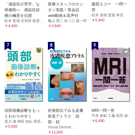
「感染症が苦手」な
医療スタッフのカン
腹部エコー 一問一
研修医へ 感染症診
タン実践！英会話
答
松本 直樹 渡邊 幸信
療の極意を伝授
web動画＆音声付
￥5,940
松本 哲哉 石和田 稔彦 ...
亀山 周二 佐々江 龍一郎
￥4,400
￥2,640
7
8
9
頭部画像診断をもっ
好発部位でみる皮膚
MRI一問一答
平井 俊範 工藤 與亮 堀...
とわかりやすく
疾患アトラス 頭
￥6,490
黒川 遼 神田 知紀 原田...
部・顔
￥5,060
Visual Dermat...
￥12,045