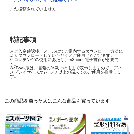
コメントする (ログインが必要です)
骨格筋：as a master regulator for health and disease－各種疾
患にみる骨格筋
まだ投稿されていません
障害・萎縮－／沖田孝一
【臨スポニュース】
特記事項
※ご入金確認後、メールにてご案内するダウンロード方法に
よりダウンロードしていただくとご使用いただけます。
※コンテンツの使用にあたり、m3.com 電子書籍が必要で
す。
※eBook版は、書籍の体裁そのままで表示しますので、ディ
スプレイサイズが7インチ以上の端末でのご使用を推奨しま
す。
この商品を買った人はこんな商品も買っています