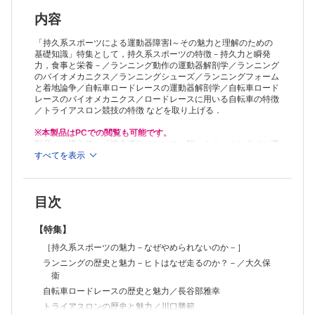
ランニングのバイオメカニクス／長野明紀
ランニングシューズの最新トピックス／西脇剛史
内容
ランニングフォームと着地論争／佐伯徹郎
［自転車ロードレース障害を理解するための基礎知識］
「持久系スポーツによる運動器障害I～その魅力と理解のための
自転車ロードレースの運動器解剖学／富和清訓ほか
基礎知識」特集として，持久系スポーツの特徴－持久力と瞬発
力，食事と栄養－／ランニング動作の運動器解剖学／ランニング
自転車ロードレースのバイオメカニクス－ペダリング運動のバイオメカ
のバイオメカニクス／ランニングシューズ／ランニングフォーム
ニクスと
と着地論争／自転車ロードレースの運動器解剖学／自転車ロード
ポジションの影響－／星川秀利
レースのバイオメカニクス／ロードレースに用いる自転車の特徴
ロードレースに用いる自転車の特徴／野寺秀徳ほか
／トライアスロン競技の特徴 などを取り上げる．
［トライアスロン障害を理解するための基礎知識］
トライアスロン競技の特徴／笠次良爾
※本製品はPCでの閲覧も可能です。
【連載】
製品のご購入後、「購入済ライセンス一覧」より、オンライン環
＜再考 スポーツに必要な栄養の話＞第6回
境で閲覧可能なPDF版をご覧いただけます。詳細は
すべてを表示
こちら
でご確
認ください。
ジュニアアスリートの栄養／鈴木志保子
推奨ブラウザ： Firefox 最新版 / Google Chrome 最新版 / Safari
＜臨スポOPINION＞
最新版
骨格筋：as a master regulator for health and disease－各種疾患にみる
目次
骨格筋
障害・萎縮－／沖田孝一
【特集】
【臨スポニュース】
［持久系スポーツの魅力－なぜやめられないのか－］
ランニングの歴史と魅力－ヒトはなぜ走るのか？－／大久保
衞
自転車ロードレースの歴史と魅力／長谷部雅幸
トライアスロンの歴史と魅力／川口勝範