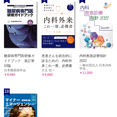
糖尿病専門医研修ガ
患者さんを総合的に
内科救急診療指針
イドブック 改訂第
診るための 内科外
2022
一般社団法人 日本内科
10版
来これ一冊、必携書
学会...
日本糖尿病学会
大玉 信一
￥11,000
￥9,680
￥9,680
10