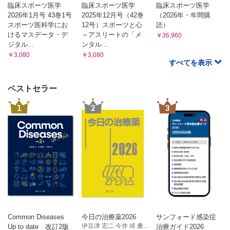
臨床スポーツ医学
臨床スポーツ医学
臨床スポーツ医学
2026年1月号 43巻1号
2025年12月号（42巻
（2026年・年間購
スポーツ医科学にお
12号）スポーツと心
読）
けるマスデータ・デ
～アスリートの「メ
￥36,960
ジタル...
ンタル...
￥3,080
￥3,080
すべてを表示
ベストセラー
1
2
3
Common Diseases
今日の治療薬2026
サンフォード感染症
伊豆津 宏二 今井 靖 桑...
Up to date 改訂2版
治療ガイド2026