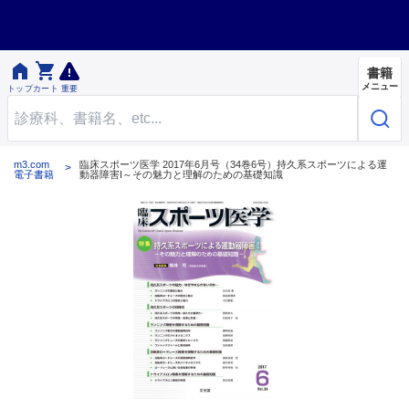


書籍
メニュー
トップ
カート
重要
m3.com
臨床スポーツ医学 2017年6月号（34巻6号）持久系スポーツによる運
電子書籍
動器障害I～その魅力と理解のための基礎知識