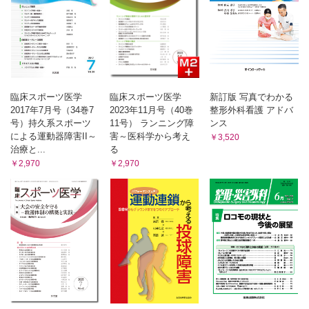
臨床スポーツ医学
臨床スポーツ医学
新訂版 写真でわかる
2017年7月号（34巻7
2023年11月号（40巻
整形外科看護 アドバ
号）持久系スポーツ
11号） ランニング障
ンス
による運動器障害II～
害～医科学から考え
￥3,520
治療と...
る
￥2,970
￥2,970