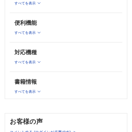
［持久系スポーツの特殊性］
すべてを表示
持久系スポーツの特徴－持久力と瞬発力－／岡西哲夫
持久系スポーツの特徴－食事と栄養－／村田浩子ほか
便利機能
［ランニング障害を理解するための基礎知識］
ランニング動作の運動器解剖学／藤間保晶
すべてを表示
ランニングのバイオメカニクス／長野明紀
ランニングシューズの最新トピックス／西脇剛史
ランニングフォームと着地論争／佐伯徹郎
対応機種
［自転車ロードレース障害を理解するための基礎知識］
自転車ロードレースの運動器解剖学／富和清訓ほか
すべてを表示
自転車ロードレースのバイオメカニクス－ペダリング運動のバ
イオメカニクスと
ポジションの影響－／星川秀利
書籍情報
ロードレースに用いる自転車の特徴／野寺秀徳ほか
すべてを表示
［トライアスロン障害を理解するための基礎知識］
トライアスロン競技の特徴／笠次良爾
【連載】
＜再考 スポーツに必要な栄養の話＞第6回
お客様の声
ジュニアアスリートの栄養／鈴木志保子
＜臨スポOPINION＞