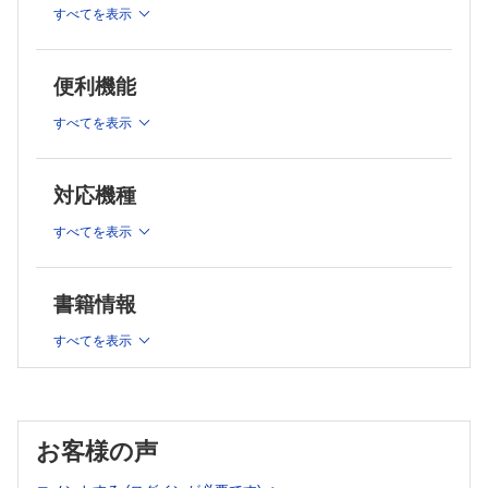
麻酔奏効に必要なこと
COLUMN 4 表面麻酔とアレルギー
すべてを表示
痛みをとるための麻酔がなぜ痛いのか？
第2 編 目的によって麻酔法を使い分ける
浸潤麻酔のチェックシート
1 章 カリエス処置・抜髄・支台歯形成時の麻酔
便利機能
すべての基本は浸潤麻酔
2 章 浸潤麻酔時の問診
上下顎前歯部から小臼歯部の場合
すべてを表示
上顎大臼歯部 の場合
まずは問診
下顎大臼歯部の場合
注意すべき疾患は？
2 章 膿瘍切開時の麻酔
何が問題なのかを考える
膿瘍が形成されるとなぜ痛いのか？
対応機種
膿瘍形成時の麻酔をする前に確認すべきこと
膿瘍形成時の麻酔の注意点
3 章 患者さんへの説明
すべてを表示
膿瘍切開のための浸潤麻酔の実際
3 章 歯周治療時の麻酔
麻酔前の説明と声かけ
広範囲に奏効させたいときの麻酔法
術後の説明
書籍情報
COLUMN 5 組織の挫滅VS 痛み／どちらを重視する?
麻酔についての質問
SRP 時の麻酔
COLUMN 1 麻酔薬の作用機序／患者さんに説明できる?
すべてを表示
歯周外科での麻酔
4 章 抜歯時の麻酔
4 章 表面麻酔
抜歯時における麻酔の考え方
抜歯時の浸潤麻酔の実際
表面麻酔は大事
歯肉剥離を伴う抜歯時の麻酔
5 章 小外科時の麻酔
お客様の声
表面麻酔薬の特徴
小外科での麻酔の考え方
使用上の注意点
埋伏智歯抜歯時の麻酔／上顎の場合