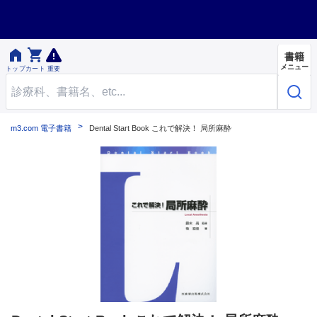


書籍
メニュー
トップ
カート
重要
m3.com 電子書籍
Dental Start Book これで解決！ 局所麻酔