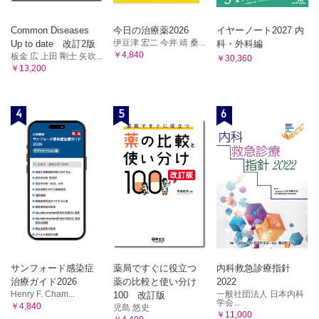
第4 編 局所麻酔時の偶発症
Common Diseases
今日の治療薬2026
イヤーノート2027 内
伊豆津 宏二 今井 靖 桑...
Up to date 改訂2版
科・外科編
1 章 局所麻酔時の局所的偶発症
￥4,840
板金 広 上田 剛士 矢吹...
￥30,360
￥13,200
偶発症とは？
浸潤麻酔による偶発症
伝達麻酔による偶発症
4
5
6
両方の麻酔時に起きる偶発症
2 章 局所麻酔時の全身的偶発症
全身的偶発症とその原因
全身的偶発症への対応法
全身的偶発症の発生頻度
3 章 緊急時の対応／心肺蘇生法
バイタルサインとは
サンフォード感染症
薬局ですぐに役立つ
内科救急診療指針
治療ガイド2026
薬の比較と使い分け
2022
心肺蘇生法
Henry F. Cham...
一般社団法人 日本内科
100 改訂版
歯科医院における一次救命処置の手順
学会...
￥4,840
児島 悠史
どのように偶発症を予防するか？
￥11,000