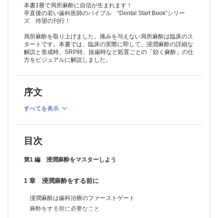
術後の説明
本書1冊で局所麻酔に自信が生まれます！
麻酔についての質問
卒直後の若い歯科医師のバイブル “Dental Start Book”シリー
ズ 待望の刊行！
COLUMN 1 麻酔薬の作用機序／患者さんに説明できる?
4 章 表面麻酔
局所麻酔を取り上げました。痛みを与えない局所麻酔は臨床のス
表面麻酔は大事
タートです。本書では、臨床の実際に即して、浸潤麻酔の詳細な
表面麻酔薬の特徴
解説と形成時、SRP時、抜歯時など処置ごとの「効く麻酔」の仕
使用上の注意点
方をビジュアルに解説しました。
使用方法および発現時間とその目安
5 章 浸潤麻酔の実際
浸潤麻酔と解剖学
序文
上顎における神経走行
下顎における神経走行
すべてを表示
針の刺入の仕方
浸潤麻酔の実際
6 章 投与量と持続時間
投与量および持続時間
目次
注入速度
麻酔の待ち時間
第1 編 浸潤麻酔をマスターしよう
術後の持続時間
COLUMN 2 血管収縮薬／カートリッジ何本まで使える？
7 章 麻酔に必要な器材と麻酔薬の理解
1 章 浸潤麻酔をする前に
局所麻酔薬
注射器の特性を理解しよう
浸潤麻酔は歯科治療のファーストゲート
注射針を理解しよう
麻酔をする前に必要なこと
COLUMN 3 エピネフリンVSフェリプレシン