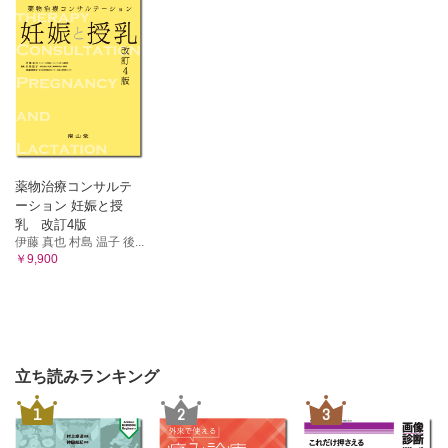
薬物治療コンサルテ
ーション 妊娠と授
乳 改訂4版
伊藤 真也 村島 温子 後...
￥9,900
立ち読みランキング
1
2
3