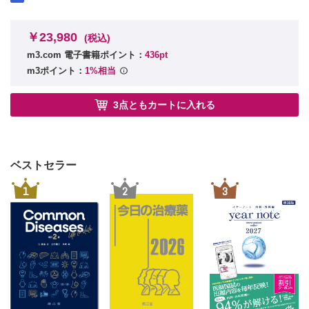
原因を考える
麻酔が効かない場合の対処法／術者側に問題がある場合
麻酔が効かない場合の対処法／患者側に問題がある場合
￥23,980
(税込)
「撤退」する勇気をもとう！
m3.com 電子書籍ポイント：
436pt
m3ポイント：
1%相当
2 章 下顎孔伝達麻酔
下顎孔への伝達麻酔
3点ともカートに入れる
下顎孔伝達麻酔に必要な解剖学
下顎孔の位置をイメージしよう／刺入点を決める
麻酔作用の確認
下顎孔伝達麻酔の実際
ベストセラー
上顎における伝達麻酔
1
2
3
処置後の説明
COLUMN 6 舌神経を麻酔するには
COLUMN 7 翼突下顎隙
3 章 知っておくと便利な精神鎮静法
精神鎮静法とその適応症
笑気吸入鎮静法
静脈内鎮静法