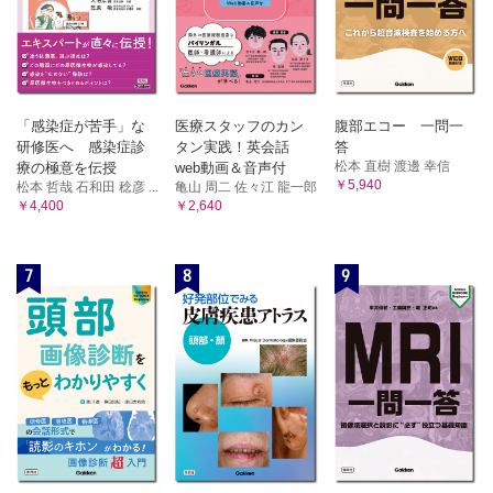
「感染症が苦手」な
医療スタッフのカン
腹部エコー 一問一
研修医へ 感染症診
タン実践！英会話
答
松本 直樹 渡邊 幸信
療の極意を伝授
web動画＆音声付
￥5,940
松本 哲哉 石和田 稔彦 ...
亀山 周二 佐々江 龍一郎
￥4,400
￥2,640
7
8
9