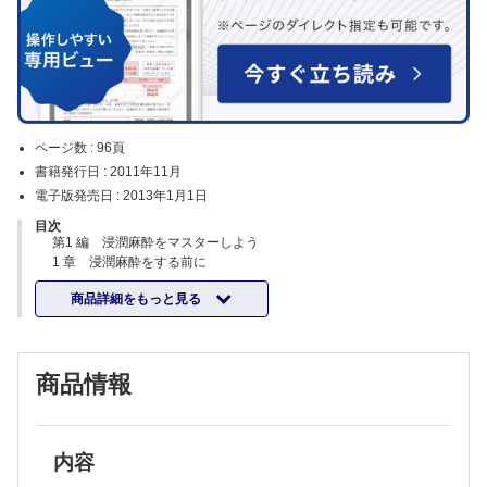
ページ数 :
96頁
書籍発行日 :
2011年11月
電子版発売日 :
2013年1月1日
目次
第1 編 浸潤麻酔をマスターしよう
1 章 浸潤麻酔をする前に
浸潤麻酔は歯科治療のファーストゲート
商品詳細をもっと見る
麻酔をする前に必要なこと
麻酔奏効に必要なこと
痛みをとるための麻酔がなぜ痛いのか？
浸潤麻酔のチェックシート
商品情報
2 章 浸潤麻酔時の問診
まずは問診
注意すべき疾患は？
何が問題なのかを考える
3 章 患者さんへの説明
内容
麻酔前の説明と声かけ