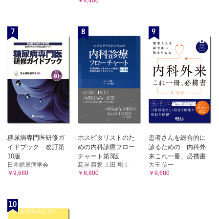
￥4,400
4 章 器具と薬液の管理と針刺し事故への対応
7
8
9
自分にふりかかる偶発症を未然に防ごう！
注射器の管理
薬液の管理
注射針の管理と取り扱い方
針刺し事故への対応法
使用ずみ器具の廃棄について
参考文献
糖尿病専門医研修ガ
ホスピタリストのた
患者さんを総合的に
イドブック 改訂第
めの内科診療フロー
診るための 内科外
10版
チャート第3版
来これ一冊、必携書
日本糖尿病学会
髙岸 勝繁 上田 剛士
大玉 信一
￥9,680
￥8,800
￥9,680
10