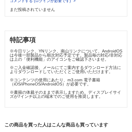
コメントする (ログインが必要です)
使用方法および発現時間とその目安
歯根端切除時の麻酔
まだ投稿されていません
インプラント体植立時の麻酔
5 章 浸潤麻酔の実際
第3 編 麻酔が効かないときの対応法
浸潤麻酔と解剖学
1 章 麻酔を奏効させるために／9つのチェックポイント
原因を考える
上顎における神経走行
麻酔が効かない場合の対処法／術者側に問題がある場合
下顎における神経走行
特記事項
麻酔が効かない場合の対処法／患者側に問題がある場合
針の刺入の仕方
「撤退」する勇気をもとう！
浸潤麻酔の実際
※今日リンク、YNリンク、南山リンクについて、AndroidOS
2 章 下顎孔伝達麻酔
は今後一部製品から順次対応予定です。製品毎の対応/非対応
下顎孔への伝達麻酔
は上の「便利機能」のアイコンをご確認下さいませ。
下顎孔伝達麻酔に必要な解剖学
6 章 投与量と持続時間
※ご入金確認後、メールにてご案内するダウンロード方法に
下顎孔の位置をイメージしよう／刺入点を決める
よりダウンロードしていただくとご使用いただけます。
麻酔作用の確認
投与量および持続時間
下顎孔伝達麻酔の実際
※コンテンツの使用にあたり、m3.com 電子書籍
注入速度
上顎における伝達麻酔
（iOS/iPhoneOS/AndroidOS）が必要です。
麻酔の待ち時間
処置後の説明
※書籍の体裁そのままで表示しますため、ディスプレイサイ
術後の持続時間
COLUMN 6 舌神経を麻酔するには
ズが7インチ以上の端末でのご使用を推奨します。
COLUMN 2 血管収縮薬／カートリッジ何本まで使える？
COLUMN 7 翼突下顎隙
3 章 知っておくと便利な精神鎮静法
精神鎮静法とその適応症
7 章 麻酔に必要な器材と麻酔薬の理解
笑気吸入鎮静法
静脈内鎮静法
局所麻酔薬
この商品を買った人はこんな商品も買っています
注射器の特性を理解しよう
第4 編 局所麻酔時の偶発症