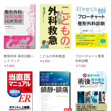
注射針を理解しよう
1 章 局所麻酔時の局所的偶発症
COLUMN 3 エピネフリンVSフェリプレシン
偶発症とは？
浸潤麻酔による偶発症
COLUMN 4 表面麻酔とアレルギー
伝達麻酔による偶発症
両方の麻酔時に起きる偶発症
第2 編 目的によって麻酔法を使い分ける
2 章 局所麻酔時の全身的偶発症
全身的偶発症とその原因
1 章 カリエス処置・抜髄・支台歯形成時の麻酔
全身的偶発症への対応法
全身的偶発症の発生頻度
すべての基本は浸潤麻酔
3 章 緊急時の対応／心肺蘇生法
上下顎前歯部から小臼歯部の場合
バイタルサインとは
上顎大臼歯部 の場合
心肺蘇生法
整形外科 保存治療ハ
こどもの外科救急
フローチャート整形
歯科医院における一次救命処置の手順
下顎大臼歯部の場合
ンドブック
外科診断
￥4,950
どのように偶発症を予防するか？
￥5,940
￥7,040
4 章 器具と薬液の管理と針刺し事故への対応
2 章 膿瘍切開時の麻酔
自分にふりかかる偶発症を未然に防ごう！
注射器の管理
膿瘍が形成されるとなぜ痛いのか？
薬液の管理
膿瘍形成時の麻酔をする前に確認すべきこと
注射針の管理と取り扱い方
膿瘍形成時の麻酔の注意点
針刺し事故への対応法
使用ずみ器具の廃棄について
膿瘍切開のための浸潤麻酔の実際
参考文献
3 章 歯周治療時の麻酔