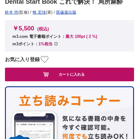
Dental Start Book これで解決！ 局所麻酔
鈴木 尚
(監修)
/
牧 宏佳
(著)
/
医歯薬出版
￥5,500
(税込)
m3.com 電子書籍ポイント：
最大 100pt (
2
%)
m3ポイント：
1%相当
お気に入り登録
カートに入れる