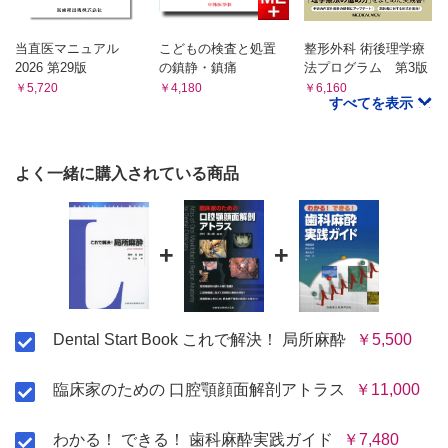
広範囲に奏効させたいときの麻酔法
COLUMN 5 組織の挫滅VS 痛み／どちらを重視する?
当直医マニュアル
こどもの検査と処置
整形外科 術後理学療
SRP 時の麻酔
2026 第29版
の鎮静・鎮痛
法プログラム 第3版
歯周外科での麻酔
￥5,720
￥4,180
￥6,160
すべてを表示
4 章 抜歯時の麻酔
抜歯時における麻酔の考え方
抜歯時の浸潤麻酔の実際
よく一緒に購入されている商品
歯肉剥離を伴う抜歯時の麻酔
5 章 小外科時の麻酔
+
+
小外科での麻酔の考え方
埋伏智歯抜歯時の麻酔／上顎の場合
歯根端切除時の麻酔
インプラント体植立時の麻酔
Dental Start Book これで解決！ 局所麻酔
￥5,500
第3 編 麻酔が効かないときの対応法
臨床家のための 口腔顎顔面解剖アトラス
￥11,000
1 章 麻酔を奏効させるために／9つのチェックポイント
わかる！ できる！ 歯科麻酔実践ガイド
￥7,480