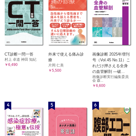
CT診断一問一答
外来で使える痛み診
画像診断 2025年増刊
村上 卓道 神田 知紀
療
号（Vol.45 No.11）こ
￥6,490
片岡 仁美
れだけ押さえる全身
￥5,500
の血管解剖 ―破...
画像診断実行編集委員
会 森...
￥6,600
4
5
6