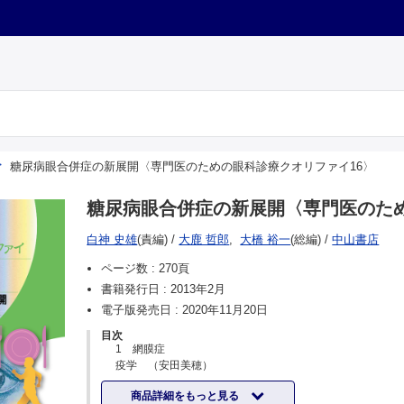
糖尿病眼合併症の新展開〈専門医のための眼科診療クオリファイ16〉
糖尿病眼合併症の新展開〈専門医のため
白神 史雄
(責編)
/
大鹿 哲郎
,
大橋 裕一
(総編)
/
中山書店
ページ数 :
270頁
書籍発行日 :
2013年2月
電子版発売日 :
2020年11月20日
目次
1 網膜症
疫学 （安田美穂）
CQ 中途失明の原因疾患として，糖尿病網膜症の位置づけ
商品詳細をもっと見る
て教えてください （安田美穂）