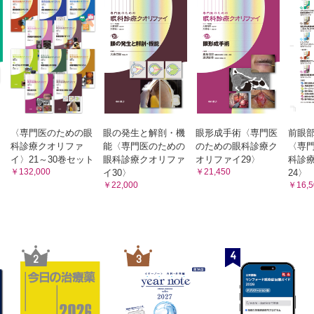
〈専門医のための眼
眼の発生と解剖・機
眼形成手術〈専門医
前眼
科診療クオリファ
能〈専門医のための
のための眼科診療ク
〈専
イ〉21～30巻セット
眼科診療クオリファ
オリファイ29〉
科診
￥132,000
￥21,450
イ30〉
24〉
￥22,000
￥16,5
4
2
3