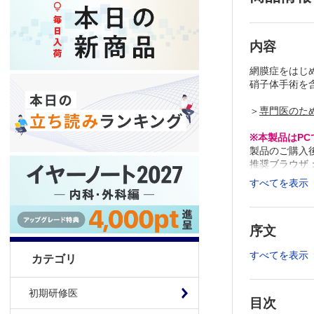
内容
網膜症をはじ
硝子体手術を
＞
専門医のた
※本製品はP
製品のご購入
推奨ブラウザ： Fi
すべてを表示
序文
すべてを表示
カテゴリ
初期研修医
目次