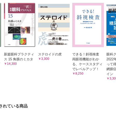
炎
炎 （北市伸義）
炎 （臼井嘉彦）
障の成因と診断 （髙村佳弘）
の白内障手術 （林 研）
新篇眼科プラクティ
ステロイドの虎
できる！斜視検査
眼科
￥3,300
ス 15 角膜のミカタ
両眼視機能がわか
202
病網膜症症例に対する眼内レンズ選択法について教えてください （小早
￥14,300
る、ケーススタディ
って
でレベルアップ！
網膜
緑内障
￥8,250
イン
￥3,30
藤伸朗）
 （石橋真吾）
療法 （廣岡一行）
 （馬場哲也）
されている商品