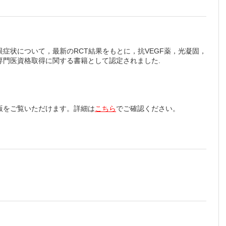
症状について，最新のRCT結果をもとに，抗VEGF薬，光凝固，
門医資格取得に関する書籍として認定されました.
和）
 （原 祐
版をご覧いただけます。詳細は
こちら
でご確認ください。
教えて