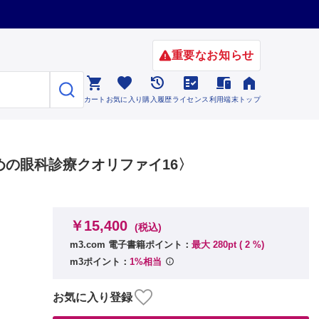
重要なお知らせ






カート
お気に入り
購入履歴
ライセンス
利用端末
トップ
の眼科診療クオリファイ16〉
￥15,400
(税込)
m3.com 電子書籍ポイント：
最大 280pt (
2
%)
m3ポイント：
1%相当
お気に入り登録
につい