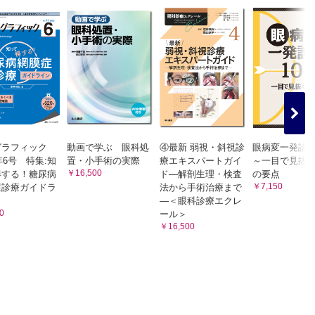
グラフィック
動画で学ぶ 眼科処
④最新 弱視・斜視診
眼病変一発診断
2年6号 特集:知
置・小手術の実際
療エキスパートガイ
～一目で見抜
川信一郎）
￥16,500
得する！糖尿病
ド―解剖生理・検査
の要点
￥7,150
症診療ガイドラ
法から手術治療まで
―＜眼科診療エクレ
0
ール＞
￥16,500