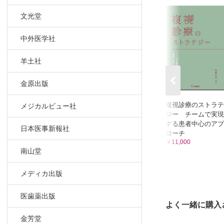
文光堂
3 ぶどう膜
糖尿病虹彩
中外医学社
内因性眼内
羊土社
4 白内障
金原出版
糖尿病白内
糖尿病患者
複視診療のストラテ
メジカルビュー社
ジー チームで実現
CQ 糖尿
する患者中心のアプ
日本医事新報社
ローチ
5 血管新生
￥11,000
南山堂
予防 （安
病態と診断
メディカ出版
治療／薬物
治療／手術
医歯薬出版
よく一緒に購入
6 視神経症
金芳堂