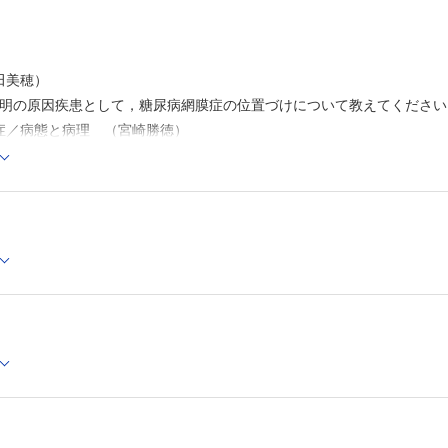
6 視神経症
糖尿病関連視神経症 （中村 誠）
糖尿病患者の瞳孔異常 （市邉義章）
7 眼科・内科連携
田美穂）
糖尿病眼手帳の内容と意義 （小暮朗子，堀 貞夫）
失明の原因疾患として，糖尿病網膜症の位置づけについて教えてくださ
糖尿病治療における内科管理 （古家大祐）
黄斑浮腫治療と全身因子 （北野滋彦）
症／病態と病理 （宮崎勝徳）
8 ロービジョンケア
分類 （池田誠宏）
糖尿病患者のロービジョンケア （藤田京子）
ターフェロンの網膜症への影響について教えてください （森本雅裕，佐
文献
影所見と網膜微小循環 （竹田宗泰）
索引
用性 （國吉一樹）
病網膜症の治療／内科的治療 （藤原真子，松原修司）
殖糖尿病網膜症の治療／腎症と網膜症の因果関係について教えてくださ
病網膜症の治療／眼科治療 （石﨑英介）
網膜症の治療／汎網膜光凝固の適応 （戸田淳子，加藤 聡）
網膜症の治療／汎網膜光凝固の実際 （志村雅彦）
のパターンスキャンレーザーの利点について教えてください （野本浩之
網膜症の治療／硝子体手術の適応 （岡野内俊雄）
網膜症の治療／硝子体手術の方法 （國方彦志）