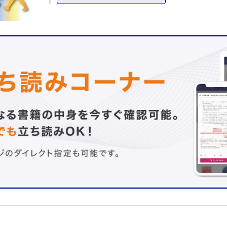
糖尿病網膜症／病態と病理 （宮崎勝徳）
眼底所見と分類 （池田誠宏）
CQ インターフェロンの網膜症への影響について教えてく
い （森本雅裕，佐藤 拓）
蛍光眼底造影所見と網膜微小循環 （竹田宗泰）
ERGの有用性 （國吉一樹）
非増殖糖尿病網膜症の治療／内科的治療 （藤原真子，松
CQ 非増殖糖尿病網膜症の治療／腎症と網膜症の因果関係
て教えてください （丸子一朗）
非増殖糖尿病網膜症の治療／眼科治療 （石﨑英介）
増殖糖尿病網膜症の治療／汎網膜光凝固の適応 （戸田淳
藤 聡）
増殖糖尿病網膜症の治療／汎網膜光凝固の実際 （志村雅
CQ 最新のパターンスキャンレーザーの利点について教え
さい （野本浩之）
増殖糖尿病網膜症の治療／硝子体手術の適応 （岡野内俊
増殖糖尿病網膜症の治療／硝子体手術の方法 （國方彦志
増殖糖尿病網膜症の治療／硝子体手術の治療と予後 （井
CQ 網膜症におけるベバシズマブ投与の実際について教え
さい （山地英孝）
EV ETDRSのまとめ （佐藤幸裕）
黄斑症の分類と検査所見 （大越貴志子）
黄斑症の治療／薬物治療 （安川 力）
CQ 黄斑症に対する薬物療法の将来性について教えてく
（近藤峰生）