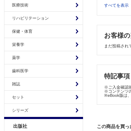
増殖糖尿病
医療技術
すべてを表示
CQ 網膜
EV ETD
リハビリテーション
黄斑症の分
黄斑症の治
保健・体育
お客様の
CQ 黄斑
栄養学
まだ投稿され
黄斑症の治
黄斑症の治
薬学
EV 黄斑
EV 糖尿
歯科医学
特記事項
2 角膜障害
雑誌
※ご入金確認
※コンテンツの
角膜上皮障
※eBook
セット
角膜上皮障
角膜上皮障
シリーズ
角膜上皮障
角膜上皮障害／
出版社
この商品を買っ
角膜内皮障