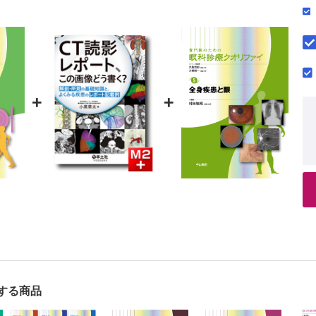
視神経症 （中村 誠）
の瞳孔異常 （市邉義章）
科連携
帳の内容と意義 （小暮朗子，堀 貞夫）
+
+
における内科管理 （古家大祐）
療と全身因子 （北野滋彦）
ョンケア
のロービジョンケア （藤田京子）
する商品