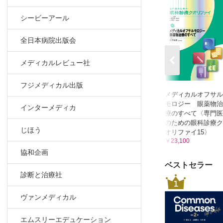
シービーアール
全日本病院出版会
メディカルレビュー社
フジメディカル出版
メディカルオフサル
モロジー 眼薬物治
インターメディカ
療のすべて〈専門医
のための眼科診療ク
じほう
オリファイ15〉
￥23,100
協和企画
ベストセラー
診断と治療社
1
ヴァンメディカル
エムスリーエデュケーション