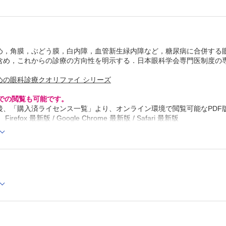
黄斑症の治療／光凝固 （村田敏規）
黄斑症の治療／硝子体手術 （福田恒輝）
EV 黄斑症治療に関する最新のRCT （森實祐基）
EV 糖尿病治療と網膜症の進行 （宮本 聡，四方賢一）
2 角膜障害
め，角膜，ぶどう膜，白内障，血管新生緑内障など，糖尿病に合併する眼
角膜上皮障害／ドライアイ （近間泰一郎）
含め，これからの診療の方向性を明示する．日本眼科学会専門医制度の専
角膜上皮障害／点状表層角膜症 （臼井智彦）
角膜上皮障害／再発性角膜上皮びらん （細谷比左志）
角膜上皮障害／遷延性角膜上皮欠損 （重安千花，山田昌
めの眼科診療クオリファイ シリーズ
角膜上皮障害／ハリケーン角膜炎，epithelial crack line
子）
Cでの閲覧も可能です。
角膜内皮障害 （中川紘子，稲富 勉）
後、「購入済ライセンス一覧」より、オンライン環境で閲覧可能なPDF
3 ぶどう膜炎
refox 最新版 / Google Chrome 最新版 / Safari 最新版
糖尿病虹彩炎 （北市伸義）
内因性眼内炎 （臼井嘉彦）
4 白内障
糖尿病白内障の成因と診断 （髙村佳弘）
糖尿病患者の白内障手術 （林 研）
CQ 糖尿病網膜症症例に対する眼内レンズ選択法について
ください （小早川信一郎）
5 血管新生緑内障
予防 （安藤伸朗）
病態と診断 （石橋真吾）
治療／薬物療法 （廣岡一行）
治療／手術 （馬場哲也）