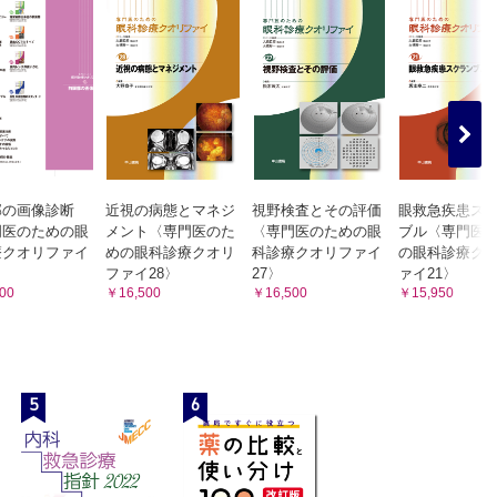
部の画像診断
近視の病態とマネジ
視野検査とその評価
眼救急疾患ス
門医のための眼
メント〈専門医のた
〈専門医のための眼
ブル〈専門医
療クオリファイ
めの眼科診療クオリ
科診療クオリファイ
の眼科診療ク
ファイ28〉
27〉
ァイ21〉
00
￥16,500
￥16,500
￥15,950
5
6