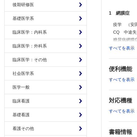
後期研修医
1 網膜症
基礎医学系
疫学 （安
CQ 中途
臨床医学：内科系
糖尿病網膜
臨床医学：外科系
眼底所見と
すべてを表示
CQ イン
臨床医学：その他
蛍光眼底造
便利機能
ERGの有
社会医学系
非増殖糖尿
すべてを表示
CQ 非増
医学一般
非増殖糖尿
対応機種
増殖糖尿病
臨床看護
増殖糖尿病
すべてを表示
基礎看護
CQ 最新
増殖糖尿病
看護その他
書籍情報
増殖糖尿病