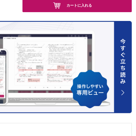
カートに入れる
ださ
原修司）
につい
子，加
彦）
てくだ
雄）
）
上 真）
てくだ
ださい