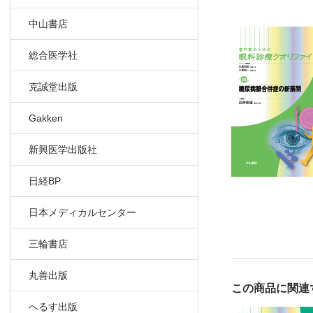
糖尿病関連
中山書店
糖尿病患者
総合医学社
7 眼科・内
克誠堂出版
糖尿病眼手
糖尿病治療
Gakken
黄斑浮腫治
新興医学出版社
8 ロービジ
日経BP
糖尿病患者
日本メディカルセンター
文献
索引
三輪書店
丸善出版
この商品に関連
へるす出版