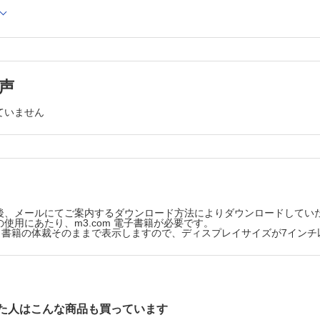
網膜症の治療／硝子体手術の治療と予後 （井上 真）
症におけるベバシズマブ投与の実際について教えてください （山地英孝
RSのまとめ （佐藤幸裕）
類と検査所見 （大越貴志子）
療／薬物治療 （安川 力）
声
症に対する薬物療法の将来性について教えてください （近藤峰生）
ていません
療／光凝固 （村田敏規）
療／硝子体手術 （福田恒輝）
症治療に関する最新のRCT （森實祐基）
病治療と網膜症の進行 （宮本 聡，四方賢一）
後、メールにてご案内するダウンロード方法によりダウンロードしてい
使用にあたり、m3.com 電子書籍が必要です。
害／ドライアイ （近間泰一郎）
版は、書籍の体裁そのままで表示しますので、ディスプレイサイズが7イン
害／点状表層角膜症 （臼井智彦）
害／再発性角膜上皮びらん （細谷比左志）
害／遷延性角膜上皮欠損 （重安千花，山田昌和）
ハリケーン角膜炎，epithelial crack line （原 祐子）
た人はこんな商品も買っています
害 （中川紘子，稲富 勉）