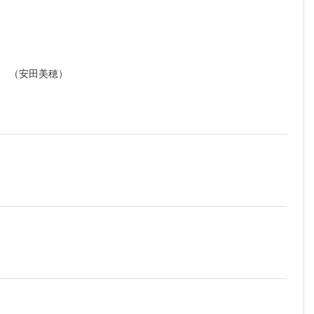
い （安田美穂）
藤 拓）
い （丸子一朗）
）