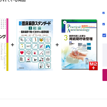
付録 本書で紹介しているモニタリング機器
原理と特長
索引
に影響する因子
使用の実際
n 経皮炭酸ガスモニターの生体肺移植での使用例
工呼吸器モニター （小野寺悠，中根正樹，川前金幸）
酔科医は人工呼吸をモニタリングしなければならないのか？
量の測定
+
+
機能モニター
呈示
りに
n 呼吸モニタリングとしての評価の限界
系モニター
圧 （作田由香，藤田喜久）
的動脈圧モニター
的動脈圧モニター（NIBP）
n 動脈圧の測定