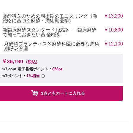
麻酔科医のための周術期のモニタリング《新
￥13,200
戦略に基づく麻酔・周術期医学》
新臨床麻酔スタンダード I 総論 ―臨床麻酔
￥10,890
で知っておきたい基礎知識―
麻酔科プラクティス 3 麻酔科医に必要な周術
￥12,100
期呼吸管理
￥36,190
(税込)
m3.com 電子書籍ポイント：
658pt
m3ポイント：
1%相当
3点ともカートに入れる