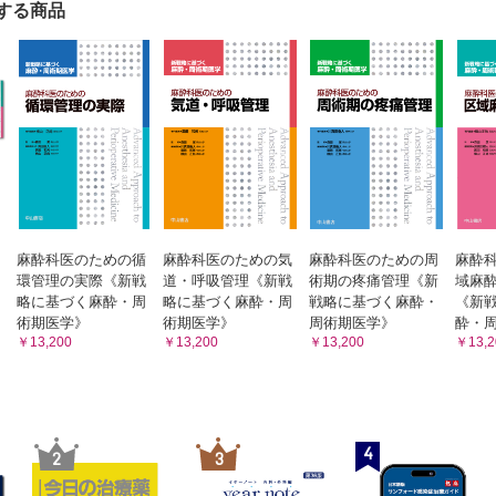
静脈圧 （作田由香，藤田喜久）
する商品
に影響する因子
使用の実際
n 肝頚静脈逆流現象
出量 （柘植雅嗣，藤田喜久）
COモニター（熱希釈式肺動脈カテーテル）
的COモニター
脈血酸素飽和度モニター
りに
n リチウム指示薬希釈法
麻酔科医のための循
麻酔科医のための気
麻酔科医のための周
麻酔
環管理の実際《新戦
道・呼吸管理《新戦
術期の疼痛管理《新
域麻
n 連続COモニタリング
略に基づく麻酔・周
略に基づく麻酔・周
戦略に基づく麻酔・
《新
波モニタリング
術期医学》
術期医学》
周術期医学》
酔・
経食道心エコー法（TEE） （岡本浩嗣）
￥13,200
￥13,200
￥13,200
￥13,2
EEのASAガイドライン2010年改訂版によるTEEの適応と推奨され
的知識
的技術
的知識
4
2
3
的技術