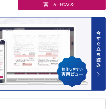
カートに入れる
EP），
）