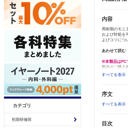
内容
周術期のモニ
および対処を
よびコツにつ
あわせて読む
※本製品はP
製品のご購入
推奨ブラウザ： Fi
すべてを表示
序文
すべてを表示
カテゴリ
初期研修医
目次