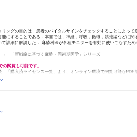
1 全身麻酔下におけるVEPの歴史的背景
2 測定原理
3 測定に影響する因子
4 各種麻酔薬とVEP
5 臨床使用の実際
タリングの目的は，患者のバイタルサインをチェックすることによって
6 おわりに
可能にすることである．本書では，神経，呼吸，循環，筋弛緩などに関
1-6 脳酸素飽和度モニター（NIRS） （位田みつる，川
いて詳細に解説した． 麻酔科医が各種モニターを有効に使いこなすため
1 測定原理
2 脳内酸素飽和度に影響を及ぼす因子
3 臨床使用の実際
→
「新戦略に基づく麻酔・周術期医学」シリーズ
2章 呼吸器系モニター
2-1 ガスモニター
Cでの閲覧も可能です。
2-1-1 カプノグラム （佐藤 晋，磯野史朗）
後、「購入済ライセンス一覧」より、オンライン環境で閲覧可能なPDF
1 カプノグラム波形の生理学的意味
refox 最新版 / Google Chrome 最新版 / Safari 最新版
2 測定原理
3 測定に影響する因子
4 臨床使用の実際
2-1-2 麻酔ガスモニター （椎名香代子，磯野史朗）
1 測定原理
2 測定値を解釈する場合に考慮すべき因子
3 臨床使用の実際
Column BIS モニターとの比較
2-1-3 経皮血液ガスモニター （菅沼絵美理，磯野史朗
1 測定原理と特長
2 測定に影響する因子