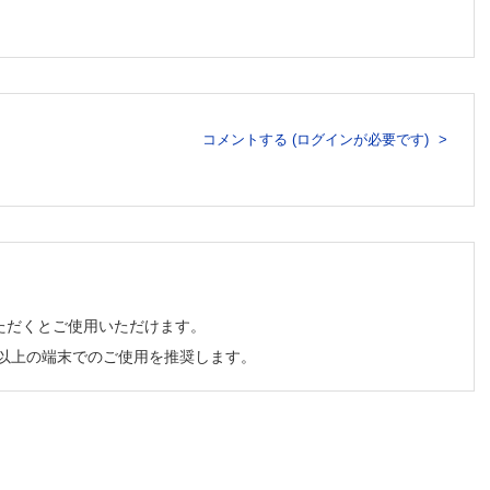
TEEの
コメントする (ログインが必要です)
）や肺
ただくとご使用いただけます。
チ以上の端末でのご使用を推奨します。
おける