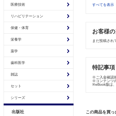
5 臨床
医療技術
すべてを表示
1-3 運動
1 測定
リハビリテーション
2 測定
3 各種麻
保健・体育
お客様の
4 臨床
栄養学
まだ投稿され
5 おわ
1-4 体性
薬学
1 測定
2 SEP
歯科医学
特記事項
3 臨床
1-5 視覚
雑誌
※ご入金確認
1 全身麻
※コンテンツの
※eBook
2 測定
セット
3 測定
シリーズ
4 各種麻
5 臨床
出版社
この商品を買っ
6 おわ