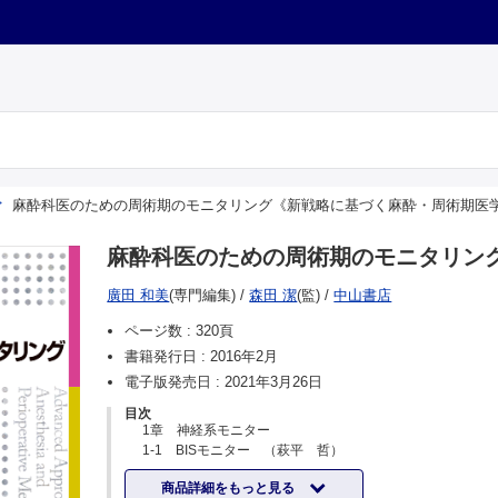
麻酔科医のための周術期のモニタリング《新戦略に基づく麻酔・周術期医
麻酔科医のための周術期のモニタリン
廣田 和美
(専門編集)
/
森田 潔
(監)
/
中山書店
ページ数 :
320頁
書籍発行日 :
2016年2月
電子版発売日 :
2021年3月26日
目次
1章 神経系モニター
1-1 BISモニター （萩平 哲）
1 BIS モニターとは
商品詳細をもっと見る
2 測定原理（計算原理）