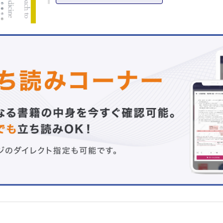
3 測定に影響する因子
4 各種麻酔薬とBIS
5 臨床仕様の実際
6 おわりに
Column BISのアルゴリズムバージョン
Column 麻酔の急速導入直後の脳波波形
Column 意識の不確定性原理
1-2 聴性誘発電位（AEP） （萩平 哲）
1 聴性脳幹反応（ABR），中潜時聴性誘発電位（MLA
長潜時聴性誘発電位（LLAEP）
2 測定原理（計算原理）
3 測定に影響する因子
4 各種麻酔薬とAEP
5 臨床使用の実際
1-3 運動誘発電位（MEP） （阿部龍一，川口昌彦）
1 測定原理
2 測定に影響する因子
3 各種麻酔薬とME
4 臨床使用の実際
5 おわりに
1-4 体性感覚誘発電位（SEP） （位田みつる，川口昌彦
1 測定原理
2 SEP波形に影響する因子
3 臨床使用の実際
1-5 視覚誘発電位（VEP）（林 浩伸，川口昌彦）