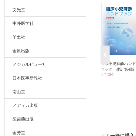
1-6 脳酸
文光堂
1 測定
2 脳内酸
中外医学社
3 臨床
羊土社
2章 呼吸器
2-1 ガス
金原出版
2-1-1
臨床小児麻酔ハンド
メジカルビュー社
1 カプノ
ブック 改訂第4版
2 測定
￥7,150
日本医事新報社
3 測定
4 臨床
南山堂
2-1-2
1 測定
メディカ出版
2 測定値
3 臨床
医歯薬出版
Colum
金芳堂
2-1-3
よく一緒に購入