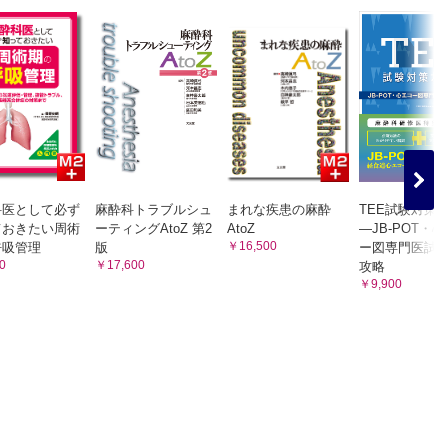
）濃度
科医として必ず
麻酔科トラブルシュ
まれな疾患の麻酔
TEE試験対策
ておきたい周術
ーティングAtoZ 第2
AtoZ
―JB-POT・
￥16,500
呼吸管理
版
ー図専門医試
0
￥17,600
攻略
￥9,900