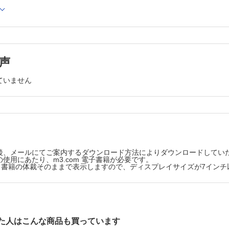
使用の実際
Column 連続COモニタリング
誘発電位（MEP） （阿部龍一，川口昌彦）
3-4 超音波モニタリング
3-4-1 経食道心エコー法（TEE） （岡本浩嗣）
原理
1 周術期TEEのASAガイドライン2010年改訂版による
に影響する因子
適応と推奨される使用法
酔薬とME
2 基本的知識
声
3 基本的技術
使用の実際
4 発展的知識
ていません
りに
5 発展的技術
3-4-2 携帯型エコー （岡本浩嗣）
感覚誘発電位（SEP） （位田みつる，川口昌彦）
1 カテーテル挿入時の補助として
原理
2 急変時の即時診断のツール：経胸壁心エコー（TTE
波形に影響する因子
エコーとして
3 神経ブロックや硬膜外穿刺のガイドとして
使用の実際
4章 筋弛緩モニター
誘発電位（VEP）（林 浩伸，川口昌彦）
4-1 筋弛緩モニター （北島 治，鈴木孝浩）
後、メールにてご案内するダウンロード方法によりダウンロードしてい
1 筋弛緩モニタリングの意義
酔下におけるVEPの歴史的背景
使用にあたり、m3.com 電子書籍が必要です。
2 筋弛緩モニター測定方法の種類と原理
版は、書籍の体裁そのままで表示しますので、ディスプレイサイズが7イン
原理
3 神経刺激の原則とパターン
に影響する因子
4 モニタリング部位
5 モニタリングの実際（セットアップ）
酔薬とVEP
Column 最大上刺激とは
使用の実際
Column 現時点では加速度感知型筋弛緩モニターに
AMG モニタリングがゴールドスタンダード
た人はこんな商品も買っています
りに