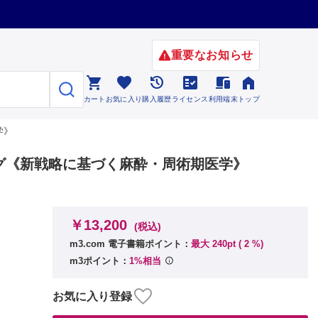
重要なお知らせ






カート
お気に入り
購入履歴
ライセンス
利用端末
トップ
学》
グ《新戦略に基づく麻酔・周術期医学》
￥13,200
(税込)
m3.com 電子書籍ポイント：
最大 240pt (
2
%)
m3ポイント：
1%相当
お気に入り登録