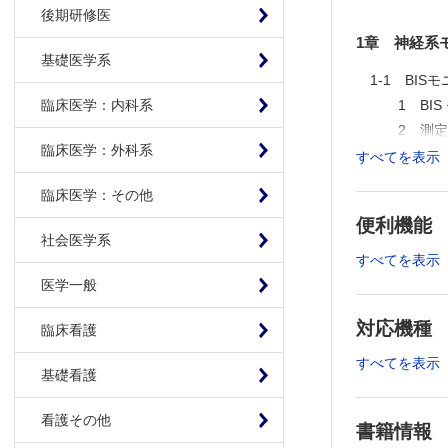
後期研修医
1章 神経系
基礎医学系
1-1 BI
1 BIS
臨床医学：内科系
2 測定
臨床医学：外科系
3 測定
すべてを表示
4 各種麻
臨床医学：その他
5 臨床
便利機能
6 おわ
社会医学系
Colum
すべてを表示
Colum
医学一般
Colum
対応機種
1-2 聴性
臨床看護
1 聴性脳
すべてを表示
基礎看護
2 測定
3 測定
看護その他
書籍情報
4 各種麻