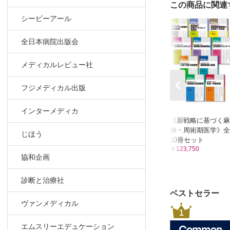
3-2 中心
この商品に関連
1 測定
シービーアール
2 臨床
Colum
全日本病院出版会
3-3 心拍
メディカルレビュー社
1 侵襲的
2 非侵襲
フジメディカル出版
3 混合静
4 おわ
インターメディカ
Colum
《新戦略に基づく麻
酔・周術期医学》全
Colum
じほう
10冊セット
3-4 超音
￥123,750
3-4-1 
協和企画
1 周術期T
診断と治療社
2 基本
ベストセラー
3 基本
ヴァンメディカル
4 発展
1
5 発展
エムスリーエデュケーション