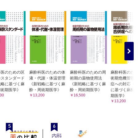
科医のための区
麻酔科医のための体
麻酔科医のための周
麻酔科医のた
酔スタンダード
液・代謝・体温管理
術期の薬物使用法
術期危機管理
戦略に基づく麻
《新戦略に基づく麻
《新戦略に基づく麻
症への対応《
周術期医学》
酔・周術期医学》
酔・周術期医学》
に基づく麻酔
00
￥13,200
￥16,500
期医学》
￥13,200
る使用法
5
6