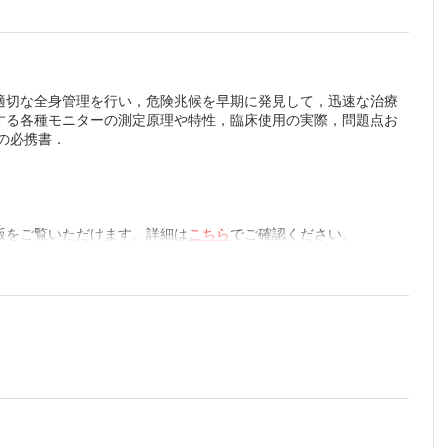
適切な全身管理を行い，危険兆候を早期に発見して，迅速な治療
する各種モニターの測定原理や特性，臨床使用の実際，問題点お
口昌彦）
の必携書．
版をご覧いただけます。詳細は
こちら
でご確認ください。
）