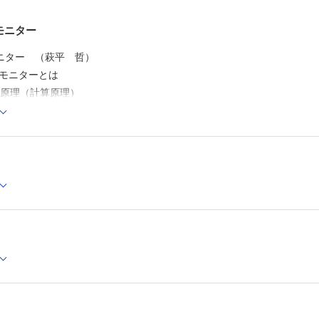
3 臨床使用の実際
Column 経皮炭酸ガスモニターの生体肺移植での使
モニター
2-2 人工呼吸器モニター （小野寺悠，中根正樹，川前金
1 なぜ麻酔科医は人工呼吸をモニタリングしなければ
Sモニター （萩平 哲）
いのか？
 モニターとは
2 換気量の測定
3 呼吸機能モニター
原理（計算原理）
4 症例呈示
に影響する因子
5 おわりに
Column 呼吸モニタリングとしての評価の限界
酔薬とBIS
3章 循環器系モニター
仕様の実際
3-1 動脈圧 （作田由香，藤田喜久）
りに
1 侵襲的動脈圧モニター
2 非侵襲的動脈圧モニター（NIBP）
n BISのアルゴリズムバージョン
Column 動脈圧の測定
n 麻酔の急速導入直後の脳波波形
3-2 中心静脈圧 （作田由香，藤田喜久）
1 測定に影響する因子
n 意識の不確定性原理
2 臨床使用の実際
誘発電位（AEP） （萩平 哲）
Column 肝頚静脈逆流現象
幹反応（ABR），中潜時聴性誘発電位（MLAEP），長潜時聴性誘発電位
3-3 心拍出量 （柘植雅嗣，藤田喜久）
1 侵襲的COモニター（熱希釈式肺動脈カテーテル）
原理（計算原理）
2 非侵襲的COモニター
に影響する因子
3 混合静脈血酸素飽和度モニター
4 おわりに
酔薬とAEP
Column リチウム指示薬希釈法