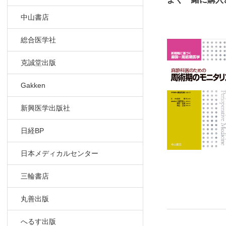
1 測定
中山書店
2 測定
3 臨床
総合医学社
Colum
2-2 人
克誠堂出版
1 なぜ麻
2 換気
Gakken
3 呼吸
新興医学出版社
4 症例
5 おわ
日経BP
Colum
日本メディカルセンター
3章 循環器
三輪書店
3-1 動脈
1 侵襲
丸善出版
2 非侵襲
Colum
へるす出版