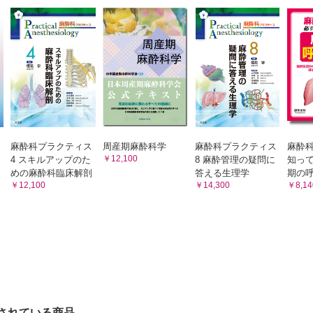
Column なぜキャリブレーションが必要か？
素飽和度モニター（NIRS） （位田みつる，川口昌彦）
Column なぜTOF比で至適回復を評価するか？
原理
5章 パルスオキシメータ
5-1 通常型パルスオキシメータ （尾崎 眞）
素飽和度に影響を及ぼす因子
1 基本原理
使用の実際
2 使用目的
5-2 進化型パルスオキシメータ （尾崎 眞）
1 体動時にうまくSpO2を計測する
系モニター
2 パルスオキシメータから得られる指標
3 メトヘモグロビン濃度
モニター
4 カルボキシヘモグロビン（一酸化炭素ヘモグロビン
 カプノグラム （佐藤 晋，磯野史朗）
5 トータルヘモグロビン濃度
麻酔科プラクティス
周産期麻酔科学
麻酔科プラクティス
麻酔
グラム波形の生理学的意味
6章 体温
￥12,100
4 スキルアップのた
8 麻酔管理の疑問に
知っ
6-1 深部体温計 （立花俊祐，山蔭道明）
原理
めの麻酔科臨床解剖
答える生理学
期の
1 深部体温の測定の意義
￥12,100
￥14,300
￥8,14
に影響する因子
2 深部体温の測定の実際
Column 体温モニタリング
使用の実際
Column 体温調節の仕組み
 麻酔ガスモニター （椎名香代子，磯野史朗）
Column 熱流補償式体温測定
原理
6-2 末梢温測定 （立花俊祐，山蔭道明）
1 末梢温測定の意義
を解釈する場合に考慮すべき因子
2 末梢温測定の実際
使用の実際
Column 麻酔管理中の体温低下の仕組み
Column 体温は厳密に管理すべき？
n BIS モニターとの比較
 経皮血液ガスモニター （菅沼絵美理，磯野史朗）
されている商品