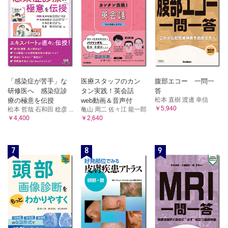
1．毛細リンパ管
2．リンパ管
7章 血 液
[血液]
A 血球
1．赤血球
2．白血球
「感染症が苦手」な
医療スタッフのカン
腹部エコー 一問一
3．血小板
研修医へ 感染症診
タン実践！英会話
答
松本 直樹 渡邊 幸信
療の極意を伝授
web動画＆音声付
4．血漿
￥5,940
松本 哲哉 石和田 稔彦 ...
亀山 周二 佐々江 龍一郎
5．リンパ
￥4,400
￥2,640
8章 造血と骨髄
[造血]
7
8
9
A 造血系細胞
B 血球の起源
1．多能性造血幹細胞
2．未分化造血前駆細胞
3．造血前駆細胞
4．成熟血液細胞
5．造血成長因子
C 赤血球生成