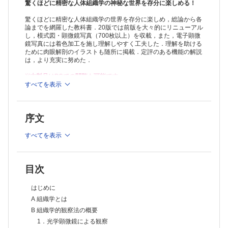
驚くほどに精密な人体組織学の神秘な世界を存分に楽しめる！
驚くほどに精密な人体組織学の世界を存分に楽しめ，総論から各
論までを網羅した教科書．20版では前版を大々的にリニューアル
し，模式図・顕微鏡写真（700枚以上）を収載，また，電子顕微
鏡写真には着色加工を施し理解しやすく工夫した．理解を助ける
ために肉眼解剖のイラストも随所に掲載．定評のある機能の解説
は，より充実に努めた．
※本製品はPCでの閲覧も可能です。
製品のご購入後、「購入済ライセンス一覧」より、オンライン環
すべてを表示
境で閲覧可能なPDF版をご覧いただけます。詳細は
こちら
でご確
認ください。
推奨ブラウザ： Firefox 最新版 / Google Chrome 最新版 / Safari
序文
最新版
すべてを表示
目次
はじめに
A 組織学とは
B 組織学的観察法の概要
1．光学顕微鏡による観察