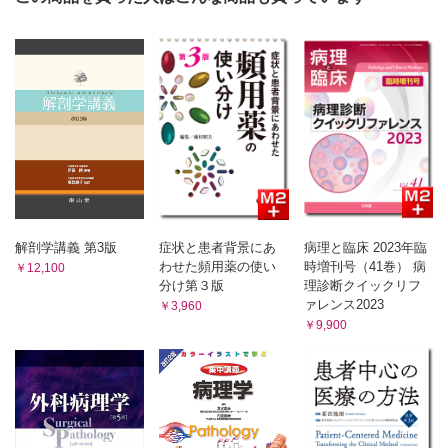
1．扁平上皮
2．円柱上皮
3．立方上皮
B 上皮細胞の配列による分類
1．単層上皮
2．重層上皮
3．多列上皮
4．移行上皮
[上皮細胞の表面構造]
A 自由面の構造
1．微絨毛
解剖学講義 第3版
症状と患者背景にあ
病理と臨床 2023年臨
2．小皮縁と刷子縁
わせた頻用薬の使い
時増刊号（41巻） 病
￥12,100
3．不動毛
分け第３版
理診断クイックリフ
4．繊毛
ァレンス2023
￥3,960
5．鞭毛
￥9,900
B 隣接面の構造
1．複合連結
C 基底面の構造
1．細胞膜の基底陥入
2．ヘミデスモソーム
3．基底膜