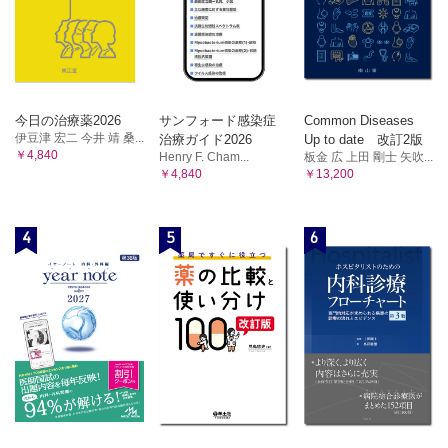
4．修復能
[骨組織]
A 骨組織の構造
1．骨基質
B 骨組織の構築
1．ハバース層板
今日の治療薬2026
サンフォード感染症
Common Diseases
伊豆津 宏二 今井 靖 桑...
治療ガイド2026
Up to date 改訂2版
2．介在層板
￥4,840
Henry F. Cham...
板金 広 上田 剛士 矢吹...
3．外環状層板と内環状層板
￥4,840
￥13,200
C 骨の細胞
1．骨芽細胞
2．骨細胞
4
5
6
3．破骨細胞
4章 筋組織
[骨格筋組織]
1．骨格筋細胞
2．赤筋線維と白筋線維
[心筋組織]
1．筋原線維と筋小胞体
2．介在板
3．伝導心筋細胞