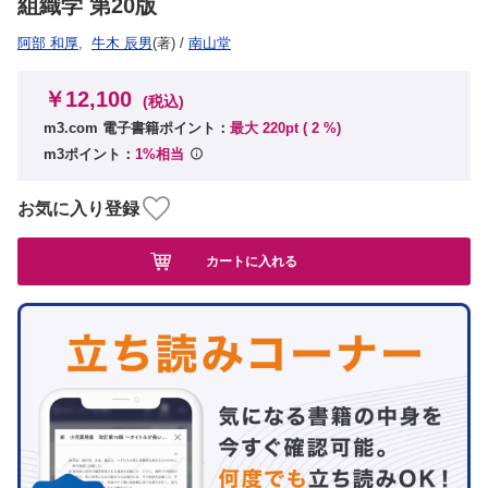
組織学 第20版
阿部 和厚
,
牛木 辰男
(著)
/
南山堂
￥12,100
(税込)
m3.com 電子書籍ポイント：
最大 220pt (
2
%)
m3ポイント：
1%相当
お気に入り登録
カートに入れる