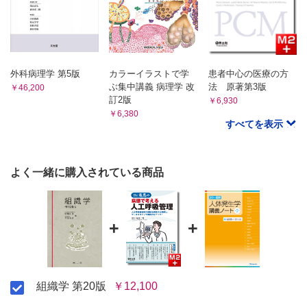
[腺上皮]
A 腺細胞の構造
B 腺の分類
1．上皮内腺
外科病理学 第5版
カラーイラストで学
患者中心の医療の方
2．上皮外腺
ぶ集中講義 病理学 改
法 原著第3版
￥46,200
C 外分泌腺の構造
訂2版
￥6,930
1．終末部
￥6,380
2．導管
すべてを表示
D 外分泌腺の分類
1．終末部の形態による分類
2．導管の形態による分類
よく一緒に購入されている商品
3．分泌物の性状による分類
4．構成による分類
5． 腺細胞における分泌物の放出機転による分類
+
+
3章 結合・支持組織
[結合組織]
A 結合組織の構成要素
1．無定形質
組織学 第20版
￥12,100
2．結合組織線維
3．結合組織細胞