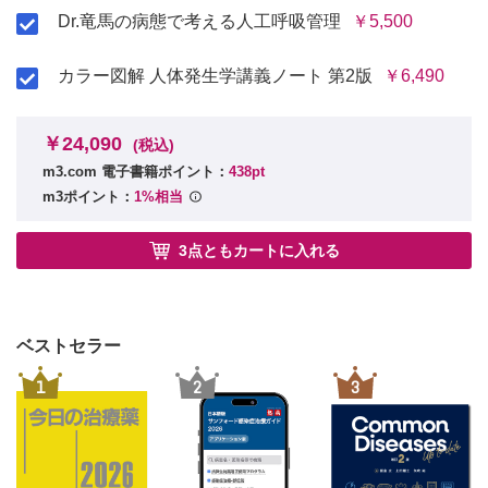
B 結合組織の種類
Dr.竜馬の病態で考える人工呼吸管理
￥5,500
1．間葉組織
2．膠様組織
カラー図解 人体発生学講義ノート 第2版
￥6,490
3．線維性結合組織
4．脂肪組織
5．弾性組織
￥24,090
(税込)
6．色素組織
m3.com 電子書籍ポイント：
438pt
7．細網組織
m3ポイント：
1%相当
[軟骨組織]
A 硝子軟骨
3点ともカートに入れる
1．軟骨細胞
2．軟骨基質
B 弾性軟骨
C 線維軟骨
ベストセラー
D 軟骨様組織
E 軟骨の発生と成長
1
2
3
F 軟骨組織の加齢変化
1．石灰化
2．骨化
3．石綿変性