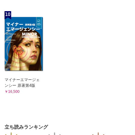
B 神経線維の種類
1．無鞘無髄神経線維
10
2．有鞘無髄神経線維
3．無鞘有髄神経線維
4．有鞘有髄神経線維
[シナプス]
A シナプスの構造
B 神経伝達物質
1．伝達物質の放出
[グリア]
A 中枢性グリア細胞
1．上衣
マイナーエマージェ
2．固有グリア
ンシー 原著第4版
B 末梢性膠細胞
￥16,500
6章 脈管系
[血管系]
A 血管壁の基本的構造
B 毛細血管
1．毛細血管の構造
立ち読みランキング
2．毛細血管の種類