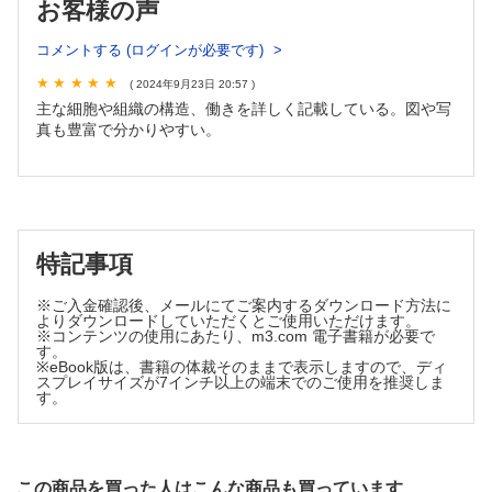
お客様の声
14．結晶様封入体
B 核
コメントする (ログインが必要です)
1．核の一般形態
2．核の構造
( 2024年9月23日 20:57 )
[細胞分裂]
主な細胞や組織の構造、働きを詳しく記載している。図や写
真も豊富で分かりやすい。
A有糸分裂
1．分裂の経過
2．染色体
B減数分裂
1．第一分裂
2．第二分裂
特記事項
[細胞の退化と死]
A 核に現れる変化
※ご入金確認後、メールにてご案内するダウンロード方法に
よりダウンロードしていただくとご使用いただけます。
B 細胞質に現れる変化
※コンテンツの使用にあたり、m3.com 電子書籍が必要で
C ネクローシスとアポトーシス
す。
※eBook版は、書籍の体裁そのままで表示しますので、ディ
1．ネクローシス
スプレイサイズが7インチ以上の端末でのご使用を推奨しま
2．アポトーシス
す。
2章 上皮組織
[表面上皮]
A 上皮細胞の形態による分類
この商品を買った人はこんな商品も買っています