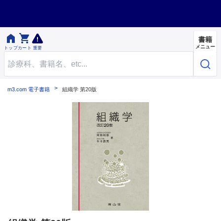


書籍
メニュー
トップ
カート
重要
m3.com 電子書籍
組織学 第20版