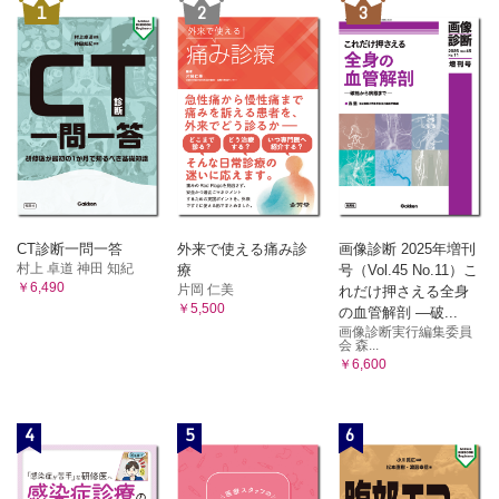
3．毛細血管の機能
1
2
3
C 動脈
1．細動脈
2．小動脈
3．中動脈
4．大動脈
5．動脈の加齢変化
D 静脈
1．細静脈
2．小静脈
CT診断一問一答
外来で使える痛み診
画像診断 2025年増刊
3．中静脈
村上 卓道 神田 知紀
療
号（Vol.45 No.11）こ
4．大静脈
￥6,490
片岡 仁美
れだけ押さえる全身
E 動静脈の吻合
￥5,500
の血管解剖 ―破...
F 心臓
画像診断実行編集委員
会 森...
1．心臓壁の構造
￥6,600
2．心臓の弁
3．心臓骨格
4．刺激伝導系
4
5
6
5．心膜
6．心臓の脈管・神経
[リンパ管系]