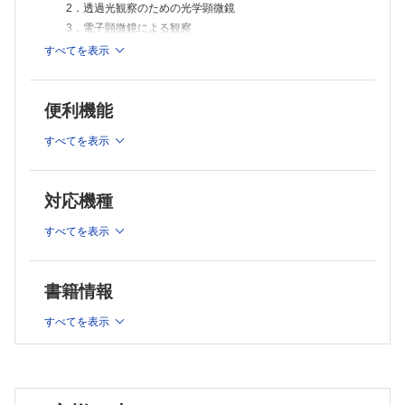
2．透過光観察のための光学顕微鏡
3．電子顕微鏡による観察
4．原子間力顕微鏡による観察
すべてを表示
5．超解像顕微鏡による観察
1章 細胞
便利機能
[細胞の構造 ]
A 細胞質
すべてを表示
1．細胞膜
2．被覆小胞
3．エンドソーム
対応機種
4．ミトコンドリア
すべてを表示
5．リボソーム
6．小胞体
7．ゴルジ装置
書籍情報
8．リソソーム
9．ペルオキシソーム
すべてを表示
10．プロテアソーム
11．細胞骨格
12．中心体
13．細胞質封入体