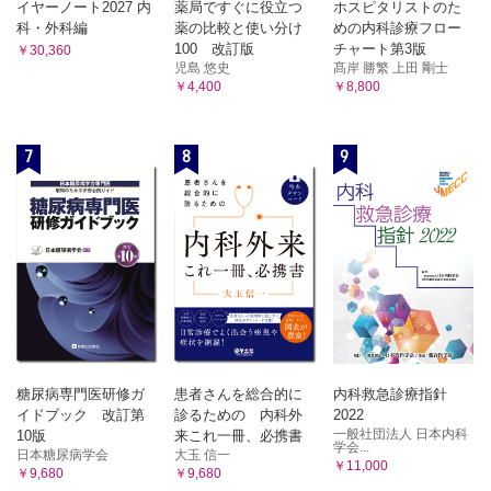
イヤーノート2027 内
薬局ですぐに役立つ
ホスピタリストのた
[平滑筋組織]
科・外科編
薬の比較と使い分け
めの内科診療フロー
5章 神経組織
100 改訂版
チャート第3版
￥30,360
[神経細胞]
児島 悠史
髙岸 勝繁 上田 剛士
￥4,400
￥8,800
A 神経細胞の分類
1．無極神経細胞
2．単極神経細胞
7
8
9
3．双極神経細胞
4．多極神経細胞
B 神経細胞の構造
1．神経原線維
2．ニッスル小体
3．色素
4．分泌顆粒
C 神経細胞の突起
1．樹状突起
2．軸索突起
糖尿病専門医研修ガ
患者さんを総合的に
内科救急診療指針
[神経線維]
イドブック 改訂第
診るための 内科外
2022
A 神経線維の構造
一般社団法人 日本内科
10版
来これ一冊、必携書
学会...
1．軸索
日本糖尿病学会
大玉 信一
￥11,000
2．髄鞘
￥9,680
￥9,680