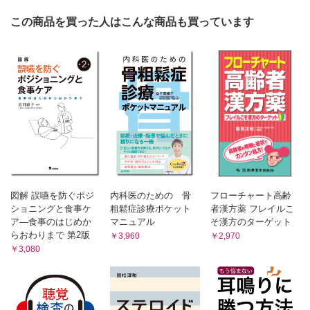
この商品を買った人はこんな商品も買っています
図解 誤嚥を防ぐポジ
内科医のための 骨
フローチャート高齢
ショニングと食事ケ
粗鬆症診療ポケット
者漢方薬 フレイルこ
ア―食事のはじめか
マニュアル
そ漢方のターゲット
らおわりまで 第2版
￥3,960
￥2,970
￥3,080