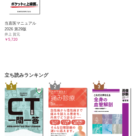
当直医マニュアル
2026 第29版
井上 賀元
￥5,720
立ち読みランキング
1
2
3