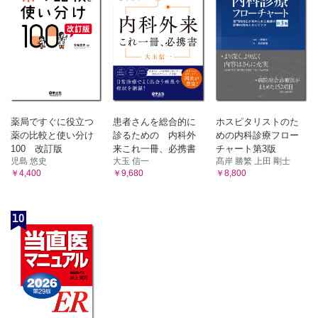
薬局ですぐに役立つ
患者さんを総合的に
ホスピタリストのた
薬の比較と使い分け
診るための 内科外
めの内科診療フロー
100 改訂版
来これ一冊、必携書
チャート第3版
児島 悠史
大玉 信一
髙岸 勝繁 上田 剛士
￥4,400
￥9,680
￥8,800
10