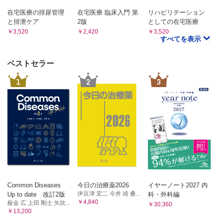
在宅医療の排尿管理
在宅医療 臨床入門 第
リハビリテーション
と排泄ケア
2版
としての在宅医療
￥3,520
￥2,420
￥3,520
すべてを表示
ベストセラー
1
2
3
Common Diseases
今日の治療薬2026
イヤーノート2027 内
伊豆津 宏二 今井 靖 桑...
Up to date 改訂2版
科・外科編
￥4,840
板金 広 上田 剛士 矢吹...
￥30,360
￥13,200