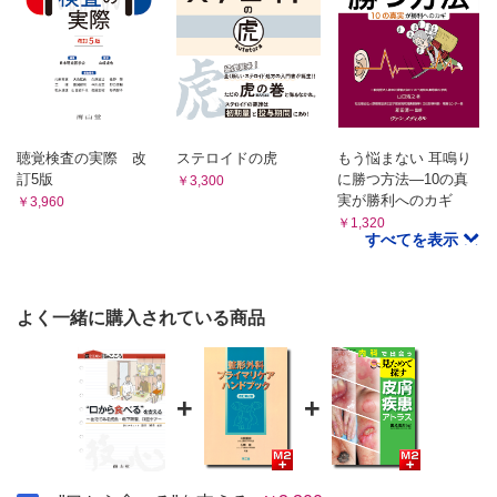
聴覚検査の実際 改
ステロイドの虎
もう悩まない 耳鳴り
訂5版
に勝つ方法―10の真
￥3,300
実が勝利へのカギ
￥3,960
￥1,320
すべてを表示
よく一緒に購入されている商品
+
+