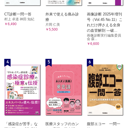
CT診断一問一答
外来で使える痛み診
画像診断 2025年増刊
村上 卓道 神田 知紀
療
号（Vol.45 No.11）こ
￥6,490
片岡 仁美
れだけ押さえる全身
￥5,500
の血管解剖 ―破...
画像診断実行編集委員
会 森...
￥6,600
4
5
6
「感染症が苦手」な
医療スタッフのカン
腹部エコー 一問一