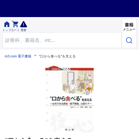


書籍
メニュー
トップ
カート
重要
m3.com 電子書籍
"口から食べる"を支える