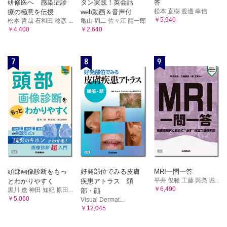
研修医へ 感染症診
タン実践！英会話
答
松本 直樹 渡邊 幸信
療の極意を伝授
web動画＆音声付
￥5,940
松本 哲哉 石和田 稔彦 ...
亀山 周二 佐々江 龍一郎
￥4,400
￥2,640
7
8
9
頭部画像診断をもっ
好発部位でみる皮膚
MRI一問一答
平井 俊範 工藤 與亮 堀...
とわかりやすく
疾患アトラス 頭
￥6,490
黒川 遼 神田 知紀 原田...
部・顔
￥5,060
Visual Dermat...
￥12,045