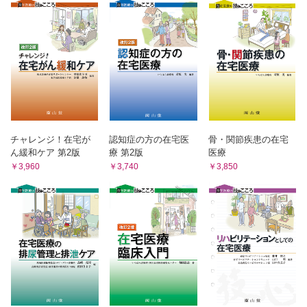
チャレンジ！在宅が
認知症の方の在宅医
骨・関節疾患の在宅
ん緩和ケア 第2版
療 第2版
医療
￥3,960
￥3,740
￥3,850