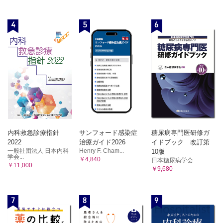
4
5
6
内科救急診療指針
サンフォード感染症
糖尿病専門医研修ガ
2022
治療ガイド2026
イドブック 改訂第
一般社団法人 日本内科
Henry F. Cham...
10版
学会...
￥4,840
日本糖尿病学会
￥11,000
￥9,680
7
8
9