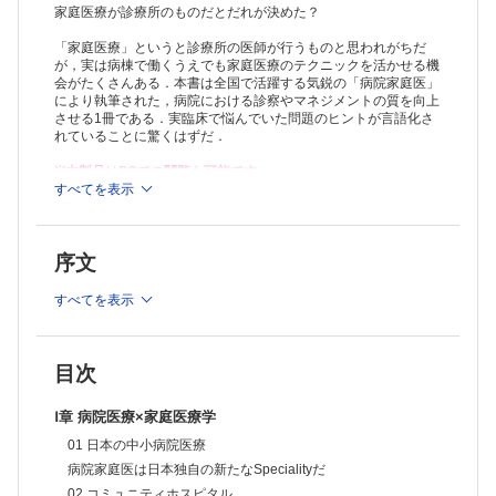
か?
家庭医療が診療所のものだとだれが決めた？
Ⅱ章 病院管理×家庭医の特性
「家庭医療」というと診療所の医師が行うものと思われがちだ
07 PDSAサイクル
が，実は病棟で働くうえでも家庭医療のテクニックを活かせる機
やりにくければルールを変えよう
会がたくさんある．本書は全国で活躍する気鋭の「病院家庭医」
08 経営
により執筆された，病院における診察やマネジメントの質を向上
「総合医が来ると赤字になる」なんて言わせない
させる1冊である．実臨床で悩んでいた問題のヒントが言語化さ
09 臨床研究
れていることに驚くはずだ．
病院家庭医が発信すべき研究テーマとは
10 EBM
※本製品はPCでの閲覧も可能です。
診療ガイドラインを鵜呑みにしない一歩進んだエビデンスの活用
製品のご購入後、「購入済ライセンス一覧」より、オンライン環
すべてを表示
境で閲覧可能なPDF版をご覧いただけます。詳細は
こちら
でご確
11 医学教育
認ください。
家庭医療教育のセンターはコミュニティホスピタルこそ最適だ
推奨ブラウザ： Firefox 最新版 / Google Chrome 最新版 / Safari
Ⅲ章 common disease診療に家庭医療の＋α
序文
最新版
12 リハビリテーション
「あとはリハだけ」は芸がない，リハはあなたと療法士との協働作業
すべてを表示
13 感染管理
病原体の制圧ではなく，家族や同僚，地域も守るという視点で
14 サルコペニア
ただ栄養を入れればいいってもんじゃない
目次
15 高齢者肺炎
誤嚥性肺炎の専門家は誰なのか?
Ⅰ章 病院医療×家庭医療学
16 ポリファーマシー
01 日本の中小病院医療
薬剤師任せではない，おくすりの見直し
17 マルチモビディティ
病院家庭医は日本独自の新たなSpecialityだ
多併存症患者の診療は，各科専門医チームと家庭医どちらがよいのか
02 コミュニティホスピタル