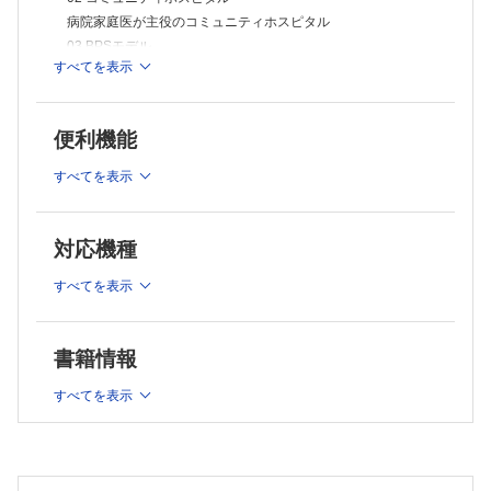
18 認知症
病院家庭医が主役のコミュニティホスピタル
コリンエステラーゼ阻害薬だけに頼らない認知症診療
03 BPSモデル
19 せん妄
すべてを表示
BPSモデルは，病院での家庭医療の実践における根幹となる !
せん妄にセレネース それで終わり?
20 アルコール
04 患者中心の医療
アルコール依存症の主治医，自信をもってできますか?
入院中だからこそ患者の○○を大切に
21 高齢者うつ
便利機能
05 家族志向のケア
意欲のない高齢者にできることは?
退院時面談に来る家族の役割は同意書にサインをするだけでは
Ⅳ章 病院におけるケアと支援
すべてを表示
ない
22 values based practice
自分の価値観を押し付けていませんか?
06 CGA
23 ACP
高齢者の主病名以外もみていますか? 高齢者の再入院予防して
対応機種
緊急入院するまで話を先延ばしにしていませんか?
いますか?
24 bad news tellingのスキル
Ⅱ章 病院管理×家庭医の特性
すべてを表示
病院だからって，言い方ってもんがあるでしょ
25 緩和ケア
07 PDSAサイクル
緩和ケア医じゃないし終末期のトータルマネジメントなんてできませ
やりにくければルールを変えよう
ん，とは言わせない！
書籍情報
08 経営
26 意思決定支援
「総合医が来ると赤字になる」なんて言わせない
意思決定は誰のもの？
すべてを表示
09 臨床研究
27 臨床倫理4分割カンファレンス
大事な決定を医師の独りよがりでしないために
病院家庭医が発信すべき研究テーマとは
28 周辺化された人々へのケア
10 EBM
“困った患者”?? 本当に困っているのは誰だ？
診療ガイドラインを鵜呑みにしない一歩進んだエビデンスの活
Ⅴ章 病院を起点とした地域医療