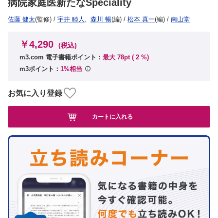
病院家庭医新たなSpeciality
佐藤 健太
(監修)
/
宇井 睦人
,
森川 暢
(編)
/
松本 真一
(編)
/
南山堂
￥4,290
(税込)
m3.com 電子書籍ポイント：
最大 78pt (
2
%)
m3ポイント：
1%相当
お気に入り登録
カートに入れる