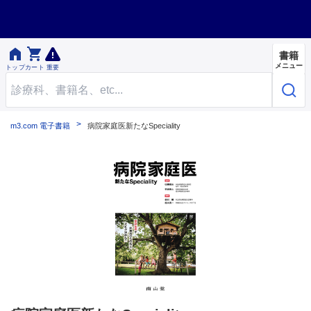


書籍
メニュー
トップ
カート
重要
m3.com 電子書籍
病院家庭医新たなSpeciality