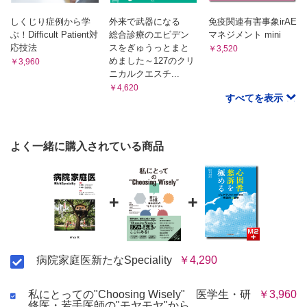
“困った患者”?? 本当に困っているのは誰だ？
しくじり症例から学
外来で武器になる
免疫関連有害事象irAE
Ⅴ章 病院を起点とした地域医療
ぶ！Difficult Patient対
総合診療のエビデン
マネジメント mini
29 病院と地域をつなぐ退院支援
応技法
スをぎゅうっとまと
￥3,520
退院支援をソーシャルワーカーに丸投げしていませんか?
めました～127のクリ
￥3,960
30 訪問診療
ニカルクエスチ...
￥4,620
病院で行う訪問診療はこんなに凄い
すべてを表示
31 主治医意見書の書き方
主治医意見書をマンネリで書いていませんか?
32 病院で実践する訪問看護指示書
よく一緒に購入されている商品
訪問看護師の気持ちになってみる！
33 地域包括ケア病棟
病院家庭医と地域包括ケア病棟はベストマッチだ！
+
+
病院家庭医新たなSpeciality
￥4,290
私にとっての"Choosing Wisely" 医学生・研
￥3,960
修医・若手医師の"モヤモヤ"から