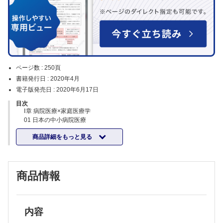
ページ数 :
250頁
書籍発行日 :
2020年4月
電子版発売日 :
2020年6月17日
目次
Ⅰ章 病院医療×家庭医療学
01 日本の中小病院医療
病院家庭医は日本独自の新たなSpecialityだ
商品詳細をもっと見る
02 コミュニティホスピタル
病院家庭医が主役のコミュニティホスピタル
03 BPSモデル
BPSモデルは，病院での家庭医療の実践における根幹となる !
商品情報
04 患者中心の医療
入院中だからこそ患者の○○を大切に
05 家族志向のケア
退院時面談に来る家族の役割は同意書にサインをするだけではない
06 CGA
内容
高齢者の主病名以外もみていますか? 高齢者の再入院予防しています