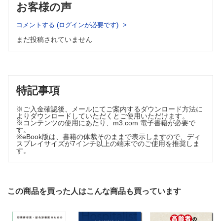
用
お客様の声
29 病院と地域をつなぐ退院支援
11 医学教育
退院支援をソーシャルワーカーに丸投げしていませんか?
30 訪問診療
コメントする (ログインが必要です)
家庭医療教育のセンターはコミュニティホスピタルこそ最適だ
病院で行う訪問診療はこんなに凄い
Ⅲ章 common disease診療に家庭医療の＋α
まだ投稿されていません
31 主治医意見書の書き方
12 リハビリテーション
主治医意見書をマンネリで書いていませんか?
32 病院で実践する訪問看護指示書
「あとはリハだけ」は芸がない，リハはあなたと療法士との協
訪問看護師の気持ちになってみる！
働作業
33 地域包括ケア病棟
13 感染管理
病院家庭医と地域包括ケア病棟はベストマッチだ！
特記事項
病原体の制圧ではなく，家族や同僚，地域も守るという視点で
14 サルコペニア
※ご入金確認後、メールにてご案内するダウンロード方法に
ただ栄養を入れればいいってもんじゃない
よりダウンロードしていただくとご使用いただけます。
※コンテンツの使用にあたり、m3.com 電子書籍が必要で
15 高齢者肺炎
す。
誤嚥性肺炎の専門家は誰なのか?
※eBook版は、書籍の体裁そのままで表示しますので、ディ
スプレイサイズが7インチ以上の端末でのご使用を推奨しま
16 ポリファーマシー
す。
薬剤師任せではない，おくすりの見直し
17 マルチモビディティ
多併存症患者の診療は，各科専門医チームと家庭医どちらがよ
いのか
この商品を買った人はこんな商品も買っています
18 認知症
コリンエステラーゼ阻害薬だけに頼らない認知症診療
19 せん妄