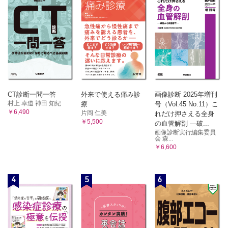
CT診断一問一答
外来で使える痛み診
画像診断 2025年増刊
村上 卓道 神田 知紀
療
号（Vol.45 No.11）こ
￥6,490
片岡 仁美
れだけ押さえる全身
￥5,500
の血管解剖 ―破...
画像診断実行編集委員
会 森...
￥6,600
4
5
6