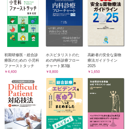
せん妄にセレネース それで終わり?
20 アルコール
アルコール依存症の主治医，自信をもってできますか?
21 高齢者うつ
意欲のない高齢者にできることは?
Ⅳ章 病院におけるケアと支援
22 values based practice
自分の価値観を押し付けていませんか?
初期研修医・総合診
ホスピタリストのた
高齢者の安全な薬物
23 ACP
療医のための 小児科
めの内科診療フロー
療法ガイドライン
緊急入院するまで話を先延ばしにしていませんか?
ファーストタッチ
チャート第3版
2025
24 bad news tellingのスキル
￥4,400
￥8,800
￥1,650
病院だからって，言い方ってもんがあるでしょ
25 緩和ケア
緩和ケア医じゃないし終末期のトータルマネジメントなんてで
きません，とは言わせない！
26 意思決定支援
意思決定は誰のもの？
27 臨床倫理4分割カンファレンス
大事な決定を医師の独りよがりでしないために
28 周辺化された人々へのケア