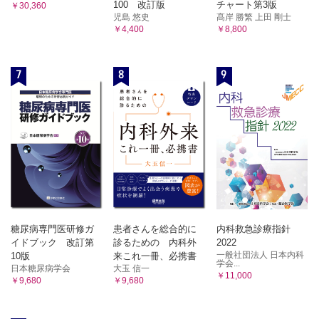
100 改訂版
チャート第3版
￥30,360
児島 悠史
髙岸 勝繁 上田 剛士
￥4,400
￥8,800
7
8
9
糖尿病専門医研修ガ
患者さんを総合的に
内科救急診療指針
イドブック 改訂第
診るための 内科外
2022
一般社団法人 日本内科
10版
来これ一冊、必携書
学会...
日本糖尿病学会
大玉 信一
￥11,000
￥9,680
￥9,680