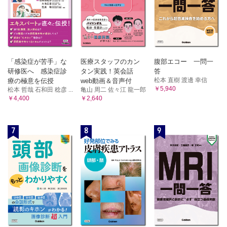
「感染症が苦手」な
医療スタッフのカン
腹部エコー 一問一
研修医へ 感染症診
タン実践！英会話
答
松本 直樹 渡邊 幸信
療の極意を伝授
web動画＆音声付
￥5,940
松本 哲哉 石和田 稔彦 ...
亀山 周二 佐々江 龍一郎
￥4,400
￥2,640
7
8
9