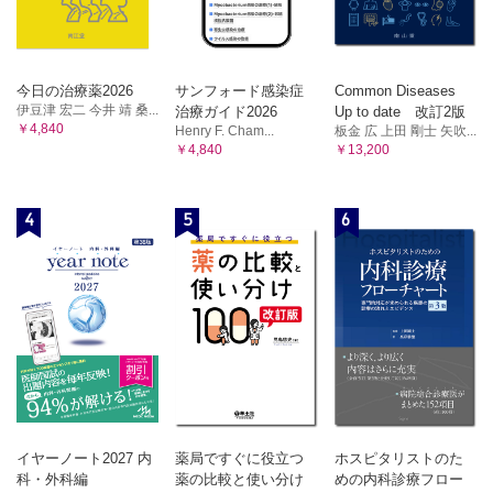
今日の治療薬2026
サンフォード感染症
Common Diseases
伊豆津 宏二 今井 靖 桑...
治療ガイド2026
Up to date 改訂2版
￥4,840
Henry F. Cham...
板金 広 上田 剛士 矢吹...
￥4,840
￥13,200
4
5
6
イヤーノート2027 内
薬局ですぐに役立つ
ホスピタリストのた
科・外科編
薬の比較と使い分け
めの内科診療フロー