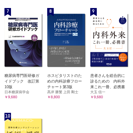
7
8
9
糖尿病専門医研修ガ
ホスピタリストのた
患者さんを総合的に
イドブック 改訂第
めの内科診療フロー
診るための 内科外
10版
チャート第3版
来これ一冊、必携書
日本糖尿病学会
髙岸 勝繁 上田 剛士
大玉 信一
￥9,680
￥8,800
￥9,680
10