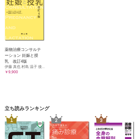
薬物治療コンサルテ
ーション 妊娠と授
乳 改訂4版
伊藤 真也 村島 温子 後...
￥9,900
立ち読みランキング
1
2
3