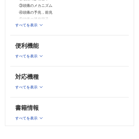
⑤その他の治療法
③頭痛のメカニズム
A 漢方，鍼灸
④頭痛の予兆，前兆
B ニューロモデュレーション
⑤頭痛の誘発因子
C 認知行動療法
すべてを表示
⑥頭痛の遺伝要因，遺伝子診断
D ブロック治療
E サプリメント
2. 頭痛の診断・診察
F 理学療法
①問診，病歴聴取
G 生活習慣の指導
便利機能
A 問診のコツ
⑥薬剤の使用過多による頭痛（MOH）の治療
⑦月経関連・妊娠・授乳中の治療
B 問診票・PROMsの使用
すべてを表示
⑧小児・思春期の治療
C 頭痛ダイアリーの活用
A 小児・思春期の片頭痛
②身体診察
B 起立性調節障害（OD）
対応機種
③検査（画像検査以外）
C 不登校・家族への対応
⑨高齢者の治療
④画像検査
すべてを表示
4. 二次性頭痛・他診療科からみた頭痛
A くも膜下出血（SAH）
①二次性頭痛の鑑別
B 脳動脈解離
A 脳血管障害
C 脳静脈血栓症（CVT)
B 外 傷
書籍情報
D 可逆性脳血管攣縮症候群（RCVS）
C 感染症
D その他
⑤診察の工夫
すべてを表示
コラム：可逆性脳血管攣縮症候群（RCVS）
3. 頭痛の治療
コラム：外傷後頭痛（PTH）
①片頭痛の治療
②他科疾患と頭痛の関連
A 眼科の観点から