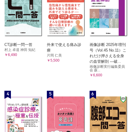
CT診断一問一答
外来で使える痛み診
画像診断 2025年増刊
村上 卓道 神田 知紀
療
号（Vol.45 No.11）こ
￥6,490
片岡 仁美
れだけ押さえる全身
￥5,500
の血管解剖 ―破...
画像診断実行編集委員
会 森...
￥6,600
4
5
6