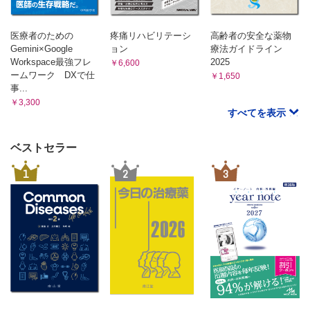
C 歯科・口腔外科の観点から
D 整形外科の観点から
医療者のための
疼痛リハビリテーシ
高齢者の安全な薬物
E 産婦人科の観点から
Gemini×Google
ョン
療法ガイドライン
F 精神科の観点から
Workspace最強フレ
2025
￥6,600
5. Case study ～実際の診療の進めかた～
ームワーク DXで仕
￥1,650
事...
①片頭痛
￥3,300
②群発頭痛
すべてを表示
③特殊な頭痛
A 片麻痺性片頭痛
ベストセラー
B 新規発症持続性連日性頭痛（NDPH）
C 可逆性脳血管攣縮症候群（RCVS）
1
2
3
D 脳動脈解離による頭痛
④インドメタシン反応性頭痛
⑤精神科的アプローチが有効な頭痛
索引