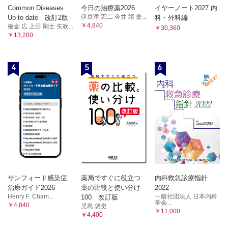
Common Diseases
今日の治療薬2026
イヤーノート2027 内
伊豆津 宏二 今井 靖 桑...
Up to date 改訂2版
科・外科編
￥4,840
板金 広 上田 剛士 矢吹...
￥30,360
￥13,200
4
5
6
サンフォード感染症
薬局ですぐに役立つ
内科救急診療指針
治療ガイド2026
薬の比較と使い分け
2022
Henry F. Cham...
一般社団法人 日本内科
100 改訂版
学会...
￥4,840
児島 悠史
￥11,000
￥4,400