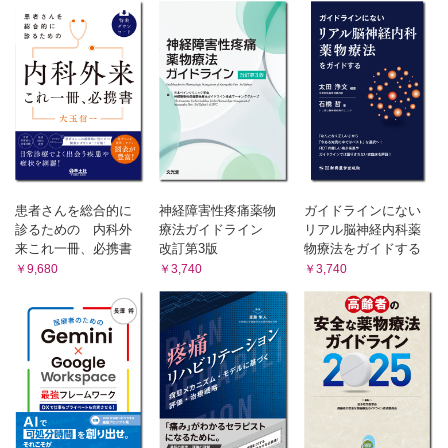
F 理学療法
G 生活習慣の指導
⑥薬剤の使用過多による頭痛（MOH）の治療
⑦月経関連・妊娠・授乳中の治療
⑧小児・思春期の治療
A 小児・思春期の片頭痛
B 起立性調節障害（OD）
C 不登校・家族への対応
⑨高齢者の治療
患者さんを総合的に
神経障害性疼痛薬物
ガイドラインにない
4. 二次性頭痛・他診療科からみた頭痛
診るための 内科外
療法ガイドライン
リアル脳神経内科薬
①二次性頭痛の鑑別
来これ一冊、必携書
改訂第3版
物療法をガイドする
A 脳血管障害
￥9,680
￥3,740
￥3,740
B 外 傷
C 感染症
D その他
コラム：可逆性脳血管攣縮症候群（RCVS）
コラム：外傷後頭痛（PTH）
②他科疾患と頭痛の関連
A 眼科の観点から
B 耳鼻咽頭科の観点から