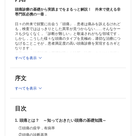
②身体診察
③検査（画像検査以外）
頭痛診療の基礎から実践までをまるっと解説！ 外来で使える非
④画像検査
専門医必携の一冊．
A くも膜下出血（SAH）
日々の外来で頻繁に出会う「頭痛」．患者は痛みを訴えるけれど
B 脳動脈解離
も，検査でははっきりとした異常が見つからない……そんなケー
C 脳静脈血栓症（CVT)
スも少なくなく，「診断が難しい」と敬遠されがちな領域です．
D 可逆性脳血管攣縮症候群（RCVS）
しかし，こうした様々な頭痛のタイプを見極め，適切な治療につ
⑤診察の工夫
なげることこそが，患者満足度の高い頭痛診療を実現するカギと
3. 頭痛の治療
なります．
①片頭痛の治療
本書では，頭痛診療の基礎知識から診断・治療，さらには他科と
A 急性期治療
の連携までを，頭痛のスペシャリストがわかりやすく解説．患者
すべてを表示
情報を効率よく引き出す問診・診察術に加え，記録の残し方やフ
B 予防療法（CGRP関連薬剤以外）
ォローのコツ，CGRP関連製剤などの新規治療薬についても詳し
C 予防療法（CGRP関連抗体薬）
く紹介しました．さらに，多彩な症例を収録した第5章では，疾
D CGRP受容体拮抗薬（ゲパント）
序文
患の経過（clinical course）をわかりやすく図示することで，患
②緊張型頭痛の治療
者のライフステージを踏まえた治療戦略が自然にイメージできる
A 急性期治療
ように工夫しています．
すべてを表示
B 予防療法
頭痛診療の質を明日から一段引き上げたい，すべての医師におす
C 非薬物療法
すめの一冊です．
③群発頭痛の治療
A 急性期治療
目次
B 予防療法
C ニューロモデュレーション
1. 頭痛とは？ ～知っておきたい頭痛の基礎知識～
④三叉神経痛の治療
①頭痛の疫学，有病率
A 診 断
B 治 療
②頭痛の診断基準