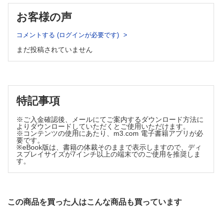
A 急性期治療
B 耳鼻咽頭科の観点から
B 予防療法（CGRP関連薬剤以外）
お客様の声
C 歯科・口腔外科の観点から
C 予防療法（CGRP関連抗体薬）
D 整形外科の観点から
D CGRP受容体拮抗薬（ゲパント）
E 産婦人科の観点から
コメントする (ログインが必要です)
F 精神科の観点から
②緊張型頭痛の治療
まだ投稿されていません
5. Case study ～実際の診療の進めかた～
A 急性期治療
①片頭痛
B 予防療法
②群発頭痛
C 非薬物療法
③特殊な頭痛
③群発頭痛の治療
A 片麻痺性片頭痛
B 新規発症持続性連日性頭痛（NDPH）
特記事項
A 急性期治療
C 可逆性脳血管攣縮症候群（RCVS）
B 予防療法
D 脳動脈解離による頭痛
※ご入金確認後、メールにてご案内するダウンロード方法に
C ニューロモデュレーション
④インドメタシン反応性頭痛
よりダウンロードしていただくとご使用いただけます。
④三叉神経痛の治療
⑤精神科的アプローチが有効な頭痛
※コンテンツの使用にあたり、m3.com 電子書籍アプリが必
要です。
A 診 断
※eBook版は、書籍の体裁そのままで表示しますので、ディ
索引
B 治 療
スプレイサイズが7インチ以上の端末でのご使用を推奨しま
す。
⑤その他の治療法
A 漢方，鍼灸
B ニューロモデュレーション
C 認知行動療法
この商品を買った人はこんな商品も買っています
D ブロック治療
E サプリメント