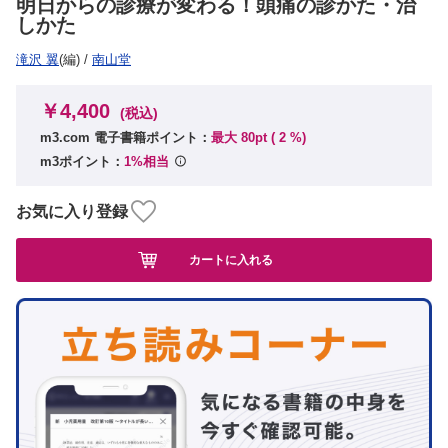
明日からの診療が変わる！頭痛の診かた・治
しかた
滝沢 翼
(編)
/
南山堂
￥4,400
(税込)
m3.com 電子書籍ポイント：
最大 80pt (
2
%)
m3ポイント：
1%相当
お気に入り登録
カートに入れる