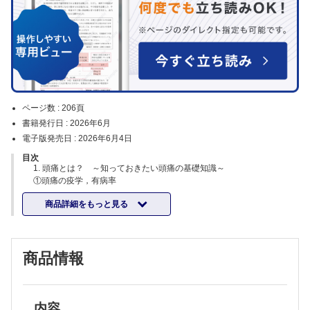
ページ数 :
206頁
書籍発行日 :
2026年6月
電子版発売日 :
2026年6月4日
目次
1. 頭痛とは？ ～知っておきたい頭痛の基礎知識～
①頭痛の疫学，有病率
②頭痛の診断基準
商品詳細をもっと見る
③頭痛のメカニズム
④頭痛の予兆，前兆
⑤頭痛の誘発因子
⑥頭痛の遺伝要因，遺伝子診断
商品情報
2. 頭痛の診断・診察
①問診，病歴聴取
A 問診のコツ
B 問診票・PROMsの使用
C 頭痛ダイアリーの活用
内容