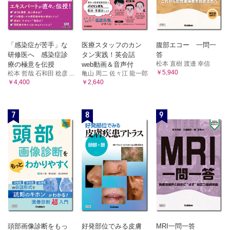
「感染症が苦手」な
医療スタッフのカン
腹部エコー 一問一
研修医へ 感染症診
タン実践！英会話
答
松本 直樹 渡邊 幸信
療の極意を伝授
web動画＆音声付
￥5,940
松本 哲哉 石和田 稔彦 ...
亀山 周二 佐々江 龍一郎
￥4,400
￥2,640
7
8
9
頭部画像診断をもっ
好発部位でみる皮膚
MRI一問一答