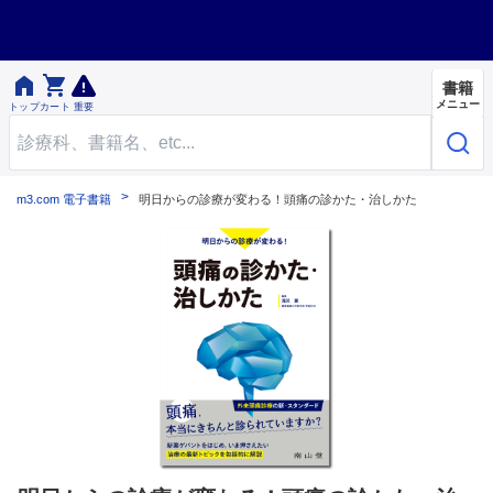


書籍
メニュー
トップ
カート
重要
m3.com 電子書籍
明日からの診療が変わる！頭痛の診かた・治しかた