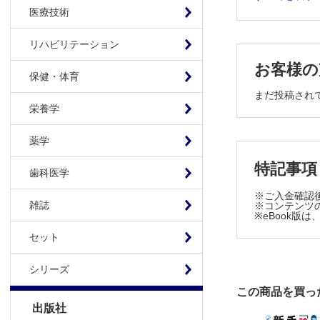
事例 高
医療技術
Ⅱ章 各専門
1 リハビ
リハビリテーション
入院リハ
お客様の
保健・体育
事例 入
まだ投稿され
外来リハ
栄養学
事例 進
事例 体
薬学
MEMO 
特記事項
MEMO 
歯科医学
MEMO
※ご入金確認
2 薬剤師
雑誌
※コンテンツの
※eBook
薬物療法
セット
事例 服
服薬指導
シリーズ
3 栄養士
この商品を買っ
やせとそ
出版社
栄養食事