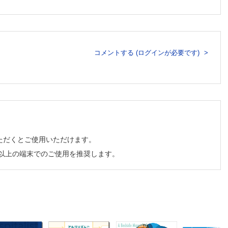
した事例
とはな
コメントする (ログインが必要です)
た事例
議
ただくとご使用いただけます。
チ以上の端末でのご使用を推奨します。
」から
事例