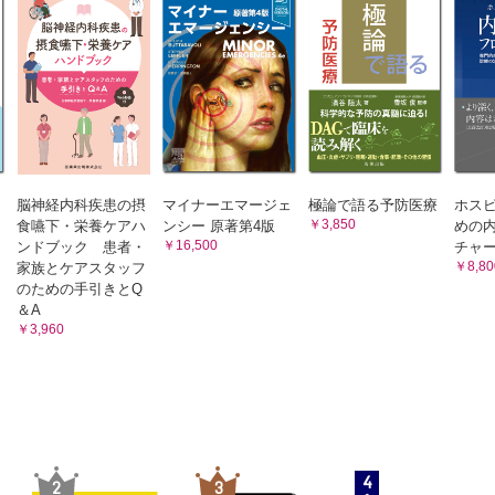
1 パーキンソン病患者が利用できる可能性のある主な制度
科医
2 パーキンソン病や類縁疾患の診断基準
3 薬剤性パーキンソニズムを起こしやすい薬剤の一覧
の機能評価
4 評価・検査
に対する外科的治療
索 引
ソン病における嚥下障害（歯科の視点から）
医
折と骨粗鬆症，腰曲がり
脳神経内科疾患の摂
マイナーエマージェ
極論で語る予防医療
ホス
倒による大腿骨近位部骨折
￥3,850
食嚥下・栄養ケアハ
ンシー 原著第4版
めの
曲がりの併発で転倒リスクが高まった事例
￥16,500
ンドブック 患者・
チャー
医
￥8,80
家族とケアスタッフ
のための手引きとQ
ソン病の排尿障害
＆A
活動膀胱症状を認めた患者への薬物療法による有害事象で尿閉に至った
￥3,960
科医
ソン病の消化管機能障害
ケアの問題になる点と対策
院してしばらくすると体調を崩し，転倒も頻回になる事例
4
2
3
護ケアに症状日誌を活用した事例