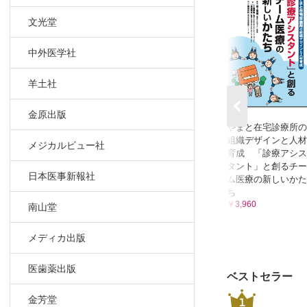
4 耳鼻咽喉
文光堂
嚥下障害
嚥下障害
中外医学社
5 歯科医
パーキン
羊土社
6 整形外科
転倒・骨
金原出版
やまと在宅診療所の
事例 転
組織デザインと人材
メジカルビュー社
事例 腰
育成 「診療アシス
7 泌尿器科
タント」と創るチー
日本医事新報社
ム医療の新しいかた
パーキン
ち
事例 過
￥3,960
南山堂
8 消化器内
パーキン
メディカ出版
9 看護師
入院での
医歯薬出版
ベストセラー
事例 退
金芳堂
1
事例 看