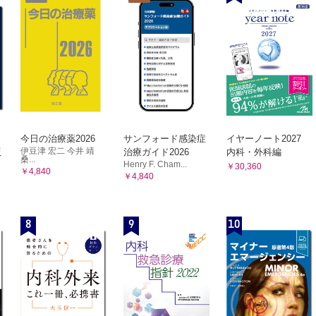
下障害のある患者の摂食状況を改善した事例
境調整で転倒・転落を予防した事例
での留意点（大切にしていること）
問看護で二人暮らしが支えられた事例
問看護により自宅生活が継続された事例
時の問題点
人の意向を大事にし多職種で支援した事例
理士
今日の治療薬2026
サンフォード感染症
イヤーノート2027
伊豆津 宏二 今井 靖
版
治療ガイド2026
内科・外科編
ソン病の神経心理検査の特徴と留意点
桑...
Henry F. Cham...
￥30,360
業継続のためにDBSを希望した男性（58歳）
￥4,840
￥4,840
宅での転倒が増え，サービス利用を検討するため入院した女性（72歳）
ーシャルワーカー
8
9
10
障害者手帳，生活支援，経済的保障
ネジャー
際
の入院をきっかけに症状が悪化した事例
談支援センター
象としたイベント，就労支援，患者会の紹介