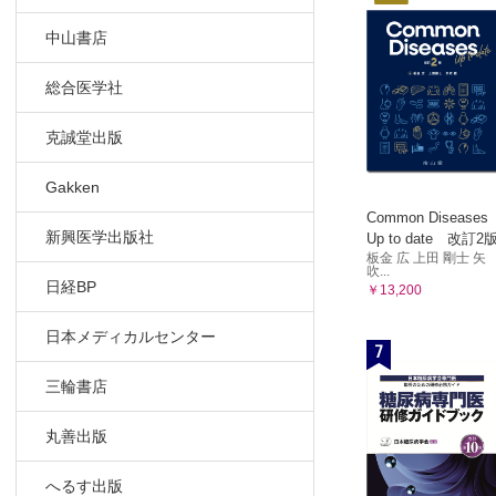
事例 嚥
中山書店
事例 環
訪問看護
総合医学社
事例 訪
事例 訪
克誠堂出版
外来移行
事例 本
Gakken
10 臨床心
Common Diseases
新興医学出版社
Up to date 改訂2
パーキン
板金 広 上田 剛士 矢
事例 就
吹...
日経BP
￥13,200
事例 自
11 医療ソ
日本メディカルセンター
7
医療費，
12 ケアマ
三輪書店
介入の実
事例 夫
丸善出版
13 難病相
へるす出版
患者を対