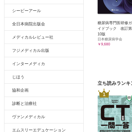
事例 薬
シービーアール
事例 症
事例 仕
糖尿病専門医研修ガ
全日本病院出版会
14 自治体
イドブック 改訂第
10版
新潟県・
メディカルレビュー社
日本糖尿病学会
事例 高
￥9,680
事例 4
フジメディカル出版
事例 一
インターメディカ
新潟県難
事例 サ
じほう
COLU
立ち読みランキ
Ⅲ章 全国の
協和企画
1
1 国立病
MEMO
診断と治療社
2 国立病
ヴァンメディカル
MEMO
3 慶應義
エムスリーエデュケーション