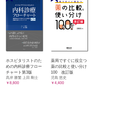
ホスピタリストのた
薬局ですぐに役立つ
めの内科診療フロー
薬の比較と使い分け
チャート第3版
100 改訂版
髙岸 勝繁 上田 剛士
児島 悠史
￥8,800
￥4,400