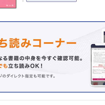
2 症 候
運動症状
事例 歩行障害の病態評価に注意を要した一例
非運動症状
事例 過食でPDらしくない便秘を発症した70歳男性
3 診 断
パーキンソン病でみられる主な検査所見
鑑別診断
4 治 療
治療総論
薬物療法
手術療法
MEMO ドパミン調節障害
COLUMN 高齢発症のパーキンソン病
事例 高齢で発症し，パーキンソン病と診断されるまでに
要し，施設入所した事例
Ⅱ章 各専門職におけるパーキンソン病の対策
1 リハビリテーション専門職（理学療法士，作業療法士，
士）
入院リハビリテーション
事例 入院中，多職種で関わることでQOL の改善が認め
例
外来リハビリテーション
事例 進行期の患者で対応に苦慮した事例
事例 体幹屈曲により食事困難だった事例