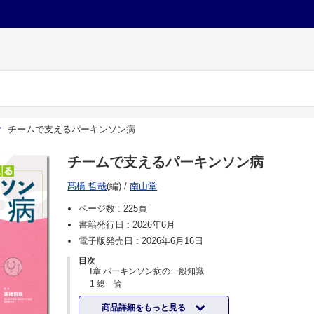
チームで支えるパーキンソン病
チームで支えるパーキンソン病
髙橋 哲哉
(編)
/
南山堂
ページ数 :
225頁
書籍発行日 :
2026年6月
電子版発売日 :
2026年6月16日
目次
Ⅰ章 パーキンソン病の一般知識
1 総 論
疫 学
商品詳細をもっと見る
パーキンソン病と多職種連携の国内・海外の動向