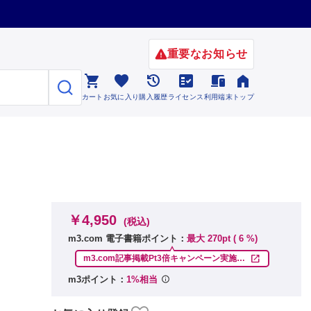
重要なお知らせ






カート
お気に入り
購入履歴
ライセンス
利用端末
トップ
￥4,950
(税込)
m3.com 電子書籍ポイント：
最大 270pt (
6
%)

m3.com記事掲載Pt3倍キャンペーン実施中！
(8/31まで)
m3ポイント：
1%相当