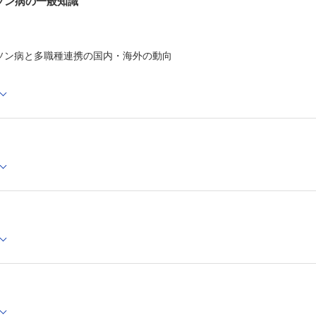
ンソン病の一般知識
9 看護師
入院でのケアの問題になる点と対策
事例 退院してしばらくすると体調を崩し，転倒も頻回に
例
ソン病と多職種連携の国内・海外の動向
事例 看護ケアに症状日誌を活用した事例
事例 嚥下障害のある患者の摂食状況を改善した事例
事例 環境調整で転倒・転落を予防した事例
訪問看護での留意点（大切にしていること）
行障害の病態評価に注意を要した一例
事例 訪問看護で二人暮らしが支えられた事例
事例 訪問看護により自宅生活が継続された事例
状
外来移行時の問題点
食でPDらしくない便秘を発症した70歳男性
事例 本人の意向を大事にし多職種で支援した事例
10 臨床心理士
パーキンソン病の神経心理検査の特徴と留意点
ソン病でみられる主な検査所見
事例 就業継続のためにDBSを希望した男性（58歳）
事例 自宅での転倒が増え，サービス利用を検討するため
た女性（72歳）
11 医療ソーシャルワーカー
医療費，障害者手帳，生活支援，経済的保障
12 ケアマネジャー
介入の実際
事例 夫の入院をきっかけに症状が悪化した事例
 ドパミン調節障害
13 難病相談支援センター
MN 高齢発症のパーキンソン病
患者を対象としたイベント，就労支援，患者会の紹介
事例 薬を飲んでも症状があまりよくならない