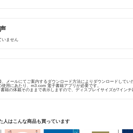
齢で発症し，パーキンソン病と診断されるまでに時間を要し，施設入所
事例 症状が進んできたが，リハビリなど自分でできるこ
職におけるパーキンソン病の対策
いか
事例 仕事が続けられるか心配
リテーション専門職（理学療法士，作業療法士，言語聴覚士）
14 自治体
ビリテーション
新潟県・新潟市での難病対策
声
事例 高齢者二人世帯の支援事例
院中，多職種で関わることでQOL の改善が認められた事例
事例 40 代の患者と発達障害のある子どもの支援事例
ていません
ビリテーション
事例 一人世帯の支援事例
新潟県難病医療ネットワーク事業
行期の患者で対応に苦慮した事例
事例 サービス提供側と患者・家族との関係性を構築でき
幹屈曲により食事困難だった事例
COLUMN 難病リハビリについて
DXと多職種連携
Ⅲ章 全国のパーキンソン病センターの取り組み
1 国立病院機構 鳥取医療センター
QOLと生きがい
MEMO パーキンソン病多職種連携ケアサポートチーム会
 パーキンソン病患者のQOL評価
（PST）について
後、メールにてご案内するダウンロード方法によりダウンロードしてい
2 国立病院機構 仙台西多賀病院
使用にあたり、m3.com 電子書籍アプリが必要です。
版は、書籍の体裁そのままで表示しますので、ディスプレイサイズが7イン
MEMO パーキンソン病ケアのバトンをつなぐ――「患者
で問題になりやすい点とその対策
「生活者」への視点転換
薬コンプライアンスが悪化し始めた患者への対応
3 慶應義塾大学病院
4 福岡大学病院
の実際
5 国立病院機構 西新潟中央病院
事例 短期集中入院によりADLが回復し，自宅退院できた
た人はこんな商品も買っています
の対策
COLUMN 難病を抱えて生きるということ
巻末付録
指導の実際