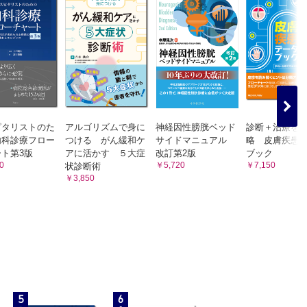
一覧
ピタリストのた
アルゴリズムで身に
神経因性膀胱ベッド
診断＋治療を
内科診療フロー
つける がん緩和ケ
サイドマニュアル
略 皮膚疾患
ト第3版
アに活かす ５大症
改訂第2版
ブック
0
￥5,720
￥7,150
状診断術
￥3,850
事例
5
6