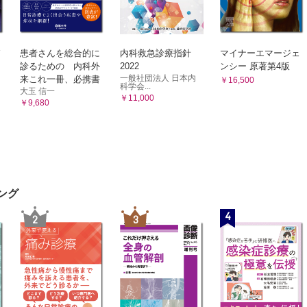
を飲んでも症状があまりよくならない
状が進んできたが，リハビリなど自分でできることはないか
事が続けられるか心配
患者さんを総合的に
内科救急診療指針
マイナーエマージェ
診るための 内科外
2022
ンシー 原著第4版
一般社団法人 日本内
来これ一冊、必携書
￥16,500
新潟市での難病対策
科学会...
大玉 信一
齢者二人世帯の支援事例
￥11,000
￥9,680
0 代の患者と発達障害のある子どもの支援事例
人世帯の支援事例
病医療ネットワーク事業
ービス提供側と患者・家族との関係性を構築できた事例
MN 難病リハビリについて
ング
パーキンソン病センターの取り組み
4
2
3
院機構 鳥取医療センター
 パーキンソン病多職種連携ケアサポートチーム会議（PST）について
院機構 仙台西多賀病院
 パーキンソン病ケアのバトンをつなぐ――「患者」から「生活者」への
塾大学病院