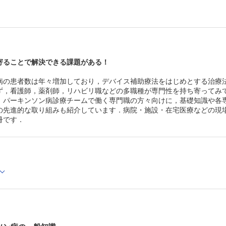
MEMO DXと多職種連携
MEMO QOLと生きがい
MEMO パーキンソン病患者のQOL評価
2 薬剤師
薬物療法で問題になりやすい点とその対策
事例 服薬コンプライアンスが悪化し始めた患者への対応
服薬指導の実際
寄ることで解決できる課題がある！
3 栄養士
やせとその対策
病の患者数は年々増加しており，デバイス補助療法をはじめとする治療
栄養食事指導の実際
ず，看護師，薬剤師，リハビリ職などの多職種が専門性を持ち寄ってみ
4 耳鼻咽喉科医
，パーキンソン病診療チームで働く専門職の方々向けに，基礎知識や各
嚥下障害の機能評価
の先進的な取り組みも紹介しています．病院・施設・在宅医療などの現
嚥下障害に対する外科的治療
冊です．
5 歯科医
パーキンソン病における嚥下障害（歯科の視点から）
6 整形外科医
転倒・骨折と骨粗鬆症，腰曲がり
事例 転倒による大腿骨近位部骨折
事例 腰曲がりの併発で転倒リスクが高まった事例
7 泌尿器科医
パーキンソン病の排尿障害
事例 過活動膀胱症状を認めた患者への薬物療法による有
で尿閉に至った事例
8 消化器内科医
パーキンソン病の消化管機能障害