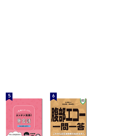
5
6
視点転換