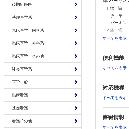
Ⅰ章 パーキ
後期研修医
1 総 論
疫 学
基礎医学系
パーキン
2 症 候
臨床医学：内科系
運動症状
すべてを表示
臨床医学：外科系
事例 歩
非運動症
臨床医学：その他
便利機能
事例 過
3 診 断
すべてを表示
社会医学系
パーキン
鑑別診断
医学一般
対応機種
4 治 療
治療総論
臨床看護
すべてを表示
薬物療法
基礎看護
手術療法
MEMO
書籍情報
看護その他
COLU
すべてを表示