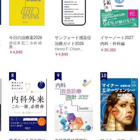
度と診療報酬
に必要な資源と，その効率的利用
率的に運営するために
資源消費の評価
今日の治療薬2026
サンフォード感染症
イヤーノート2027
費とは
伊豆津 宏二 今井 靖
版
治療ガイド2026
内科・外科編
桑...
Henry F. Cham...
と医療資源消費
￥30,360
￥4,840
￥4,840
費のベンチマーキングの例：血液製剤
度を利用した経済誘導
を考慮した血液製剤使用量の評価
8
9
10
性の評価
性の評価とケースミックスを調整した使用量
のベンチマーキング
菌薬投与と術後感染性合併症の発生
用パターンから病院感染を同定する
菌薬投与の評価
タを利用した病院感染発生割合の推定─妥当性評価