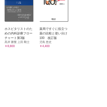
ホスピタリストのた
薬局ですぐに役立つ
めの内科診療フロー
薬の比較と使い分け
チャート第3版
100 改訂版
髙岸 勝繁 上田 剛士
児島 悠史
￥8,800
￥4,400