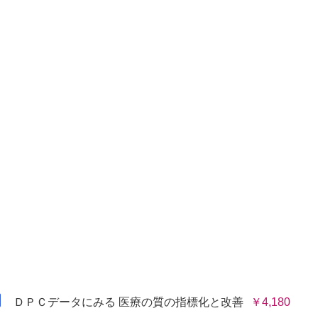
はなぜ
電子化の
バラツキ
医療費
療費の
ＤＰＣデータにみる 医療の質の指標化と改善
￥4,180