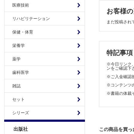
1日単価─
医療技術
お客様の
病院レベル
リハビリテーション
急性期病院
まだ投稿され
保健・体育
第4章 急性
入院患者を
栄養学
特記事項
紹介率と逆
急性期病院
薬学
※今日リンク、
急性期病院
ンをご確認下
歯科医学
一般外来診
※ご入金確認
外来診療に
※コンテンツの使
雑誌
病院の設立
※書籍の体裁
外来診療の
セット
外来診療のた
外来診療の
シリーズ
第5章 患者
出版社
この商品を買っ