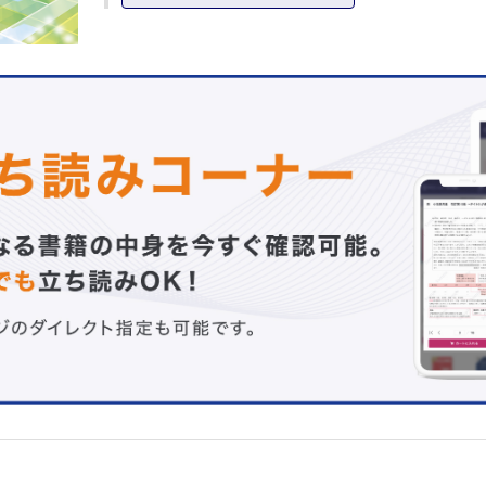
質改善（データ活用）のインフラと組織文化
第2章 医療の質と指標：概念体系と実例
医療の質とその評価軸
医療評価の立場・スコープと評価手法
「システムの質」の評価と臨床指標
質の保証と改善，そして説明力
第3章 急性期病院の入院機能を表す3つの指標
平均在院日数─ありふれた指標
平均在院日数の意味─湊 先生との出会い
急性期病院の機能
病院の機能分化と地域連携
症例数─診療圏の大きさを表す指標
在院日数─急性期医療の質を表す指標
1日単価─診療の集中度を表す指標
病院レベル・診療科レベル・疾患レベルの入院機能評価
急性期病院の収益構造
第4章 急性期病院の外来機能
入院患者をどこから獲得するか？
紹介率と逆紹介率
急性期病院の診療機能に関する指標
急性期病院における一般外来診療の比重
一般外来診療の比重が高い病院とは
外来診療に対するマンパワーと入院診療に対するマンパワ
病院の設立主体と入院診療・外来診療の機能
外来診療の評価とDPCデータ