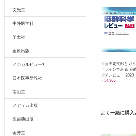
患者アウト
DPCデー
文光堂
アウトカム
中外医学社
ロジスティ
急性心筋梗
羊土社
「症例数－
DPCデー
金原出版
集中治療室
Administ
最新主要文献とガイ
メジカルビュー社
ドラインでみる 麻
DPCデータ
科学レビュー 2023
予測モデル
日本医事新報社
￥14,300
DPCデー
南山堂
DPCデー
病名入力と
メディカ出版
DPCデー
よく一緒に購入
病院全体の
医歯薬出版
第6章 医療
金芳堂