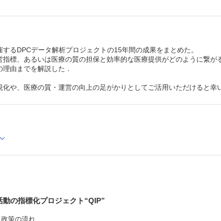
外来診療のための診断群分類“APG”
外来診療の評価の必要性
第5章 患者アウトカムの評価
患者アウトカムとは
DPCデータで評価できる患者アウトカム
催するDPCデータ解析プロジェクトの15年間の成果をまとめた。
アウトカム指標としての「死亡」
営指標、あるいは医療の質の担保と効率的な医療提供がどのように繋が
ロジスティック回帰分析による死亡予測因子の同定
の理由までを解説した．
急性心筋梗塞の死亡予測モデル
「症例数－アウトカム関係」と支払制度に関する議論
DPCデータを利用した「症例数－アウトカム関係」の検討
視化や、医療の質・運営の向上の足がかりとしてご活用いただけると幸
集中治療室（ICU）患者の死亡予測モデル
Administrative dataを利用したICU患者の死亡予測モデル
DPCデータを利用したICU患者の死亡予測モデルの開発
予測モデルの性能
DPCデータを利用したアウトカム評価の問題点
DPCデータによる予測死亡率の年次推移
病名入力と予測死亡率
DPCデータとアウトカム評価
病院全体の質の評価としての「死亡率」
第6章 医療の標準化
医療における「バラツキ」
なぜ「標準化」が必要なのか？
活動の指標化プロジェクト“QIP”
医療の標準化は，医療の質の向上につながるのだろうか？
在院日数や医療費のバラツキはどこから生まれるか？
・政策の流れ
病院間・医師間で医療のやり方はどのように違うか？─解