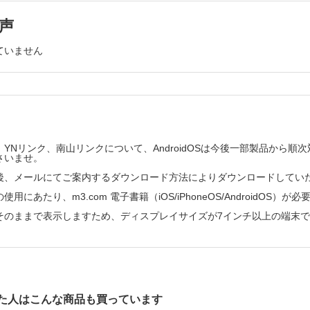
診療の集中度を表す指標
抗菌薬使用のベンチマーキング
声
周術期の抗菌薬投与と術後感染性合併症の発生
・診療科レベル・疾患レベルの入院機能評価
抗菌薬の使用パターンから病院感染を同定する
の収益構造
周術期の抗菌薬投与の評価
ていません
DPCデータを利用した病院感染発生割合の推定─妥当性評
第9章 診療の推移の評価
期病院の外来機能
医療技術の進歩と診療の変化
乳がんの外科的治療の変遷
どこから獲得するか？
ガイドラインの影響
紹介率
日本における乳がんの外科的治療の推移
の診療機能に関する指標
個々の病院における診療の変化
YNリンク、南山リンクについて、AndroidOSは今後一部製品から
第10章 支払制度と診療の変化
における一般外来診療の比重
さいませ。
医師の診療を変えるには
療の比重が高い病院とは
医療における成果主義：P4P
後、メールにてご案内するダウンロード方法によりダウンロードしてい
経済的インセンティブによる医療サービスの変化
対するマンパワーと入院診療に対するマンパワー
用にあたり、m3.com 電子書籍（iOS/iPhoneOS/AndroidOS）が
管理型医療「マネッジドケア」
主体と入院診療・外来診療の機能
アメリカの包括支払制度：PPS
そのままで表示しますため、ディスプレイサイズが7インチ以上の端末
評価とDPCデータ
DPCに基づく包括支払制度と経済的インセンティブ
DPCに基づく包括支払制度による診療の変化
めの診断群分類“APG”
第11章 医療連携・地域連携
評価の必要性
急性期病院の在院日数適正化と医療機能分化
日本の急性期病院の在院日数はなぜ長いのか？
医療機関の機能分化の考え方
アウトカムの評価
「医療連携・地域連携」とは
た人はこんな商品も買っています