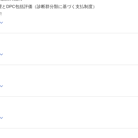
（１）：周術期の予防的抗菌薬投与
理とDPC包括評価（診断群分類に基づく支払制度）
医療の標準化をどのように評価するか？─解析例（２）：
用
療の標準化
がん治療における標準化─解析例（３）：卵巣がんの化学
ータ活用）のインフラと組織文化
準化
DPCデータを利用した，卵巣がんの術後化学療法の評価
の質と指標：概念体系と実例
DPCデータを利用した，がん治療の評価における問題点
第7章 手術室の利用と運営
その評価軸
プロローグ─手術部師長の憂うつ
医療機関にとって手術室の運営はなぜ重要なのか？
立場・スコープと評価手法
手術室運営のアウトプット指標
の質」の評価と臨床指標
手術室運営のインプット指標
改善，そして説明力
手術室の効率的な利用
時間外の緊急手術に対する診療報酬
手術の難易度と診療報酬
期病院の入院機能を表す3つの指標
手術室運営に必要な資源と，その効率的利用
手術室を効率的に運営するために
数─ありふれた指標
第8章 医療資源消費の評価
数の意味─湊 先生との出会い
医療資源消費とは
診断群分類と医療資源消費
の機能
医療資源消費のベンチマーキングの例：血液製剤
分化と地域連携
診療報酬制度を利用した経済誘導
輸血リスクを考慮した血液製剤使用量の評価
療圏の大きさを表す指標
輸血の適切性の評価
急性期医療の質を表す指標
輸血の適切性の評価とケースミックスを調整した使用量