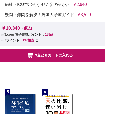
病棟・ICUで出会う せん妄の診かた
￥2,640
疑問・難問を解決！外国人診療ガイド
￥3,520
￥10,340
(税込)
防的抗菌薬投与
m3.com 電子書籍ポイント：
188pt
m3ポイント：
1%相当
3点ともカートに入れる
5
6