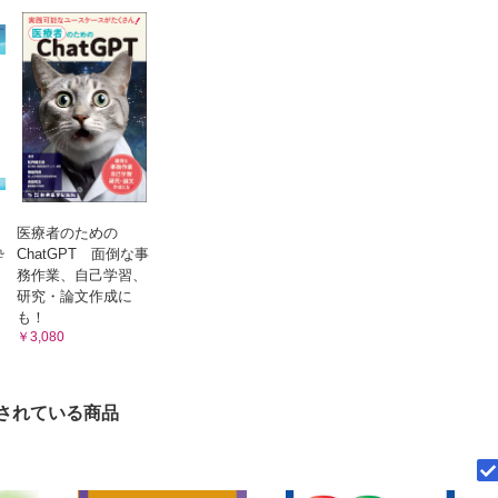
「連携」を評価するための指標
カムとは
在院日数や退院先に関連する因子を考える
タで評価できる患者アウトカム
在院日数や転院と患者因子
在院日数に関連する因子と転院割合に関連する因子の違い
指標としての「死亡」
転院割合が同じような病院間で，平均在院日数が異なるの
ック回帰分析による死亡予測因子の同定
か？
塞の死亡予測モデル
在院日数短縮のために病院ができること
在院日数に関連する因子の解析結果のまとめ
アウトカム関係」と支払制度に関する議論
今後のDPCデータ解析に求められるもの
タを利用した「症例数－アウトカム関係」の検討
Column 1 コード体系とデータセットの課題
（ICU）患者の死亡予測モデル
Column 2 臨床的パフォーマンス指標の典型例
rative dataを利用したICU患者の死亡予測モデル
医療者のための
Column 3 データ活用や改善に重要な「組織文化」
酔
ChatGPT 面倒な事
を利用したICU患者の死亡予測モデルの開発
Column 4 診断群分類（ケースミックス分類）と診療情報
務作業、自己学習、
必要性
の性能
研究・論文作成に
Column 5 O/E比の考え方
タを利用したアウトカム評価の問題点
も！
Column 6 箱ひげ図の読み方
￥3,080
タによる予測死亡率の年次推移
Column 7 感染対策の普及と診療報酬
参考資料
予測死亡率
附表1－症例数の多い20の診断群分類における在院日数の
タとアウトカム評価
の評価
されている商品
附表2－症例数の多い20の診断群分類における1入院あたり
質の評価としての「死亡率」
のバラツキの評価
附表3－症例数の多い20の診断群分類における1日あたり医
の標準化
バラツキの評価