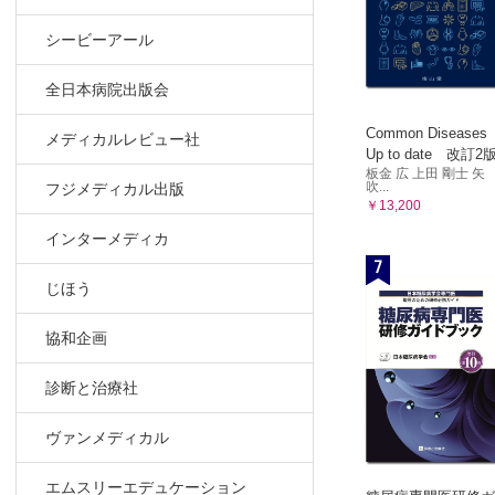
手術の難易
手術室運営
シービーアール
手術室を効
全日本病院出版会
第8章 医療
Common Diseases
メディカルレビュー社
医療資源消
Up to date 改訂2
板金 広 上田 剛士 矢
診断群分類
吹...
フジメディカル出版
医療資源消
￥13,200
診療報酬制
インターメディカ
輸血リスク
7
輸血の適切
じほう
輸血の適切
協和企画
抗菌薬使用
周術期の抗
診断と治療社
抗菌薬の使
周術期の抗
ヴァンメディカル
DPCデー
エムスリーエデュケーション