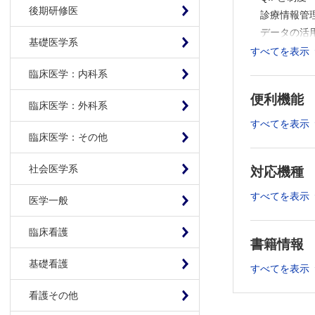
後期研修医
診療情報管
データの活
基礎医学系
質改善（デ
すべてを表示
臨床医学：内科系
第2章 医療
便利機能
臨床医学：外科系
医療の質と
すべてを表示
医療評価の
臨床医学：その他
「システム
質の保証と
社会医学系
対応機種
第3章 急性
すべてを表示
医学一般
平均在院日
臨床看護
平均在院日
書籍情報
急性期病院
基礎看護
すべてを表示
病院の機能
症例数─診
看護その他
在院日数─