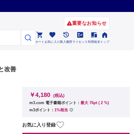
重要なお知らせ






カート
お気に入り
購入履歴
ライセンス
利用端末
トップ
と改善
￥4,180
(税込)
m3.com 電子書籍ポイント：
最大 76pt (
2
%)
m3ポイント：
1%相当
お気に入り登録
度）