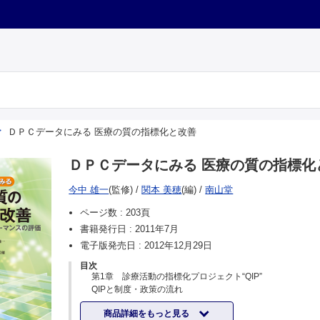
ＤＰＣデータにみる 医療の質の指標化と改善
ＤＰＣデータにみる 医療の質の指標化
今中 雄一
(監修)
/
関本 美穂
(編)
/
南山堂
ページ数 :
203頁
書籍発行日 :
2011年7月
電子版発売日 :
2012年12月29日
目次
第1章 診療活動の指標化プロジェクト“QIP”
QIPと制度・政策の流れ
診療情報管理とDPC包括評価（診断群分類に基づく支払制
商品詳細をもっと見る
データの活用