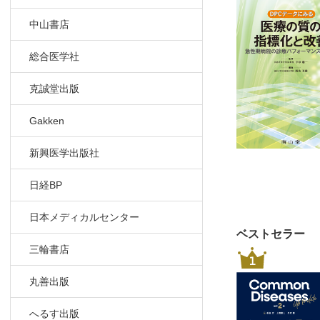
医療におけ
中山書店
なぜ「標準
医療の標準
総合医学社
在院日数や
病院間・医
克誠堂出版
医療の標準
がん治療に
Gakken
DPCデー
新興医学出版社
DPCデー
日経BP
第7章 手術
プロローグ
日本メディカルセンター
医療機関に
ベストセラー
三輪書店
手術室運営
1
手術室運営
丸善出版
手術室の効
時間外の緊
へるす出版