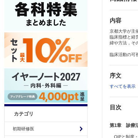
内容
京都大学が主
臨床指標と経
緯や方法，そ
臨床活動の可
序文
すべてを表示
目次
カテゴリ
第1章 診療
初期研修医
QIPと制度