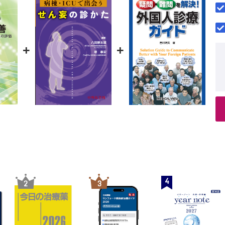
附表4－主要な疾患・術式における抗菌薬使用パターン
る「バラツキ」
索 引
化」が必要なのか？
化は，医療の質の向上につながるのだろうか？
医療費のバラツキはどこから生まれるか？
+
+
師間で医療のやり方はどのように違うか？─解析例（１）：周術期の予
化をどのように評価するか？─解析例（２）：白内障治療の標準化
おける標準化─解析例（３）：卵巣がんの化学療法の標準化
タを利用した，卵巣がんの術後化学療法の評価
タを利用した，がん治療の評価における問題点
室の利用と運営
─手術部師長の憂うつ
とって手術室の運営はなぜ重要なのか？
のアウトプット指標
4
2
3
のインプット指標
率的な利用
急手術に対する診療報酬