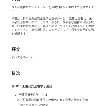
2 医薬品副作用の分類と発症メカニズム
A.医薬品副作用の分類
医薬品副作用のアセスメントを基礎知識から実践まで徹底マスタ
・発現型
ー！
・発現部位
本書は，日本医薬品安全性学会監修のもと， 臨床上重要な「医
・発症原因
薬品安全性学」のエッセンス，さらに，代表的な副作用症状を取
・発症機序
り上げ重症度を判定し，臨床でのアセスメントのポイントを整理
B.中毒性副作用の発症メカニズム
するとともに，副作用対応のステップアップに必要な専門的知識
・中毒性副作用とは
を解説する．
・ハイリスク薬
・中毒性の臓器障害
・生理機能低下により発症する中毒性副作用
序文
C.代謝障害性副作用の発症メカニズム
・CYP2C9
すべてを表示
・CYP2C19
・CYP2D6
・UGT1A1
・NAT2
目次
・OATP1B1
・今後の展望
D.アレルギー性副作用の発症メカニズム
第Ⅰ章「医薬品安全性学」総論
・薬剤性過敏症状
・アレルギー起因薬
1「医薬品安全性学」とは
・発症メカニズム
A.「医薬品の適正使用」が求められる背景と社会的意義
E.催奇形性（生殖発生毒性）のメカニズム
・催奇形性
・過去の薬害からの教訓