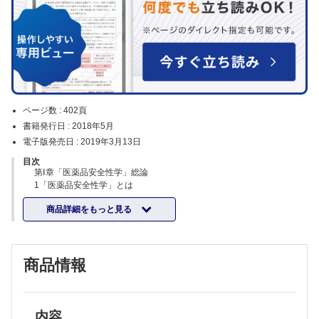
ページ数 :
402頁
書籍発行日 :
2018年5月
電子版発売日 :
2019年3月13日
目次
第Ⅰ章「医薬品安全性学」総論
1「医薬品安全性学」とは
A.「医薬品の適正使用」が求められる背景と社会的意義
商品詳細をもっと見る
・過去の薬害からの教訓
・医薬品の「有効性」と「安全性」のバランス
・医療の安全を求める社会への変化
B.「医薬品の適正使用＝操薬」での副作用アセスメント
商品情報
・薬剤師誕生に基づく薬剤師の原点
・薬剤師倫理規定に基づく薬剤師の責務
・薬学の新たなる支柱「医薬品の適正使用＝操薬」と医薬品安全性管理
の意義
・医薬品安全性管理における副作用アセスメントの重要性
内容