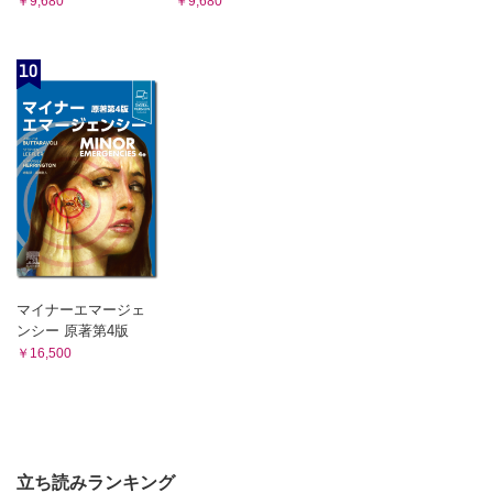
￥9,680
￥9,680
シーン4 5-FU（抗がん薬）による白質脳症が疑われた！
シーン2 ピオグリタゾン（チアゾリジン系糖尿病治療薬）に
11 感覚器障害アセスメント
よるうっ血性心不全が疑われた！
・聴覚障害
シーン3 クエチアピン（MARTA）による起立性低血圧が疑
10
・視覚障害
われた！
シーン1 トブラマイシン（アミノグリコシド系抗菌薬）による難聴が疑
シーン4 ジソピラミド（Ⅰa群抗不整脈薬）による心室頻拍が
われた！
疑われた！
シーン2 ボリコナゾール（アゾール系抗真菌薬）による視覚障害が疑わ
5 呼吸器障害アセスメント
れた！
シーン3 プレガバリン（鎮痛薬）によるふらつきが疑われた！
・定義
・疫学
・薬剤性肺障害の原因
・薬剤性肺障害のリスク因子
・薬剤性肺障害の発生機序
・薬剤性肺障害の臨床病型
マイナーエマージェ
・薬剤性肺障害の臨床症状，診断，鑑別診断
ンシー 原著第4版
・薬剤性肺障害か否かの臨床推論
￥16,500
・薬剤性肺障害の治療，予後
シーン1 パクリタキセル（タキサン系抗がん薬）による肺障
害が疑われた！
シーン2 レボフロキサシン（抗菌薬）による肺障害が疑われ
た！
シーン3 プラノプロフェン（NSAIDs）による肺障害が疑わ
立ち読みランキング