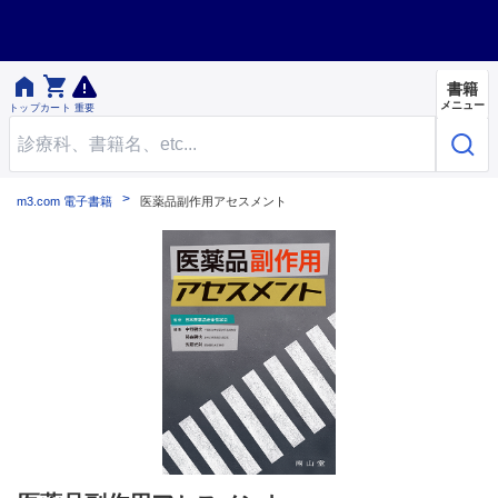


書籍
メニュー
トップ
カート
重要
m3.com 電子書籍
医薬品副作用アセスメント