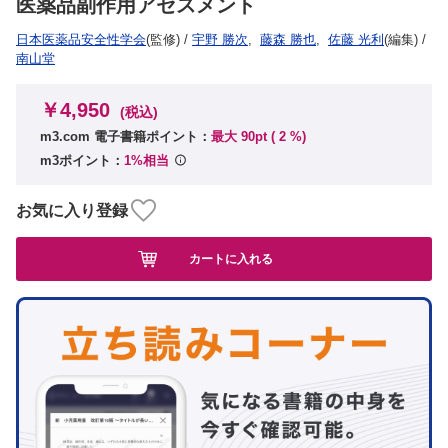
医薬品副作用アセスメント
日本医薬品安全性学会
(監修)
/
宇野 勝次
,
藤森 勝也
,
佐藤 光利
(編集)
/
南山堂
￥4,950
(税込)
m3.com 電子書籍ポイント：
最大 90pt (
2
%)
m3ポイント：
1%相当
お気に入り登録
カートに入れる