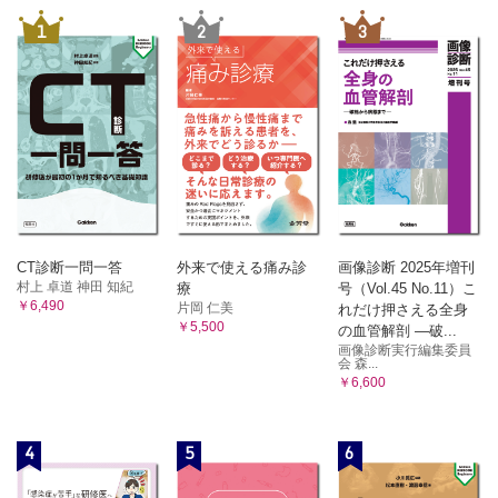
れた！
シーン4 エナラプリル（ACE阻害薬）による咳嗽が疑われ
1
2
3
た！
シーン5 小柴胡湯（漢方製剤）による間質性肺炎が疑われ
た！
6 肝障害アセスメント
・薬物性肝障害の分類と発症機序
・薬物性肝障害を特定する上で除外する慢性肝疾患
・薬物性肝障害診断基準スコアリングシステム
・処置／治療
・今後の展望
シーン1 アセトアミノフェンによる肝障害が疑われた!
CT診断一問一答
外来で使える痛み診
画像診断 2025年増刊
シーン2 ジクロフェナク（NSAIDs）による肝障害が疑われ
村上 卓道 神田 知紀
療
号（Vol.45 No.11）こ
￥6,490
た！
片岡 仁美
れだけ押さえる全身
￥5,500
の血管解剖 ―破...
シーン3 イソニアジド（抗結核薬）による肝障害が疑われた!
画像診断実行編集委員
シーン4 パニペネム（β-ラクタム系抗菌薬）による肝障害が
会 森...
疑われた！
￥6,600
シーン5 ボリコナゾール（抗真菌薬）による肝障害が疑われ
た!
シーン6 バルプロ酸（抗てんかん薬）による肝障害が疑われ
4
5
6
た！
シーン7 クロルプロマジン（抗精神病薬）による肝障害が疑