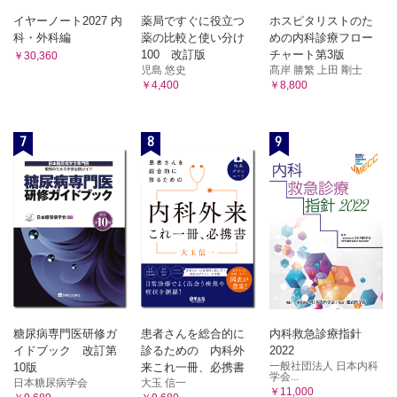
・起因薬の検出
シーン7 シクロスポリン（免疫抑制薬）による腎障害が疑われた！
イヤーノート2027 内
薬局ですぐに役立つ
ホスピタリストのた
8 泌尿器・生殖器障害アセスメント
・薬剤性血球障害の発症機序
科・外科編
薬の比較と使い分け
めの内科診療フロー
・泌尿器障害
・薬剤性血球障害の処置／治療
・生殖器障害
100 改訂版
チャート第3版
￥30,360
・薬剤性血球障害の回避対策
シーン1 フェジピン（カルシウム拮抗薬）による勃起不全が疑われた！
児島 悠史
髙岸 勝繁 上田 剛士
シーン1 リバビリン（抗肝炎ウイルス薬）による貧血が疑わ
￥4,400
￥8,800
シーン2 ジソピラミド（抗不整脈薬）による排尿障害が疑われた！
れた!
シーン3 麻薬による尿閉が疑われた！
シーン2 フルオロウラシル（抗がん薬）による顆粒球減少が
9 消化器障害アセスメント
疑われた！
・薬剤性消化性潰瘍
7
8
9
・薬剤性腸炎
シーン3 ファモチジン（H2遮断薬）による顆粒球減少が疑わ
シーン1 ロルノキシカム（NSAIDs）による胃潰瘍が疑われた！
れた！
シーン2 抗菌薬多剤併用によるC.difficile 腸炎が疑われた！
シーン4 ジクロフェナク（NSAIDs）による血小板減少が疑
シーン3 H.pylori除菌薬による出血性大腸炎が疑われた！
われた！
シーン4 アモキシシリン（β-ラクタム系抗菌薬）による出血性大腸炎が
シーン5 セフタジジム（β-ラクタム系抗菌薬）による顆粒球
疑われた！
減少が疑われた！
10 神経・精神障害アセスメント
シーン6 アナストロゾール（アロマターゼ阻害薬）により心
・薬剤による神経・精神の障害の症状と原因
血管系イベントが疑われた！─Dダイマーの上昇─
・神経障害アセスメントの基本
・精神障害アセスメントの基本
4 循環器障害アセスメント
シーン1 ハロペリドール（抗精神病薬）によるパーキンソン症候群が疑
・心不全
われた！
・不整脈
糖尿病専門医研修ガ
患者さんを総合的に
内科救急診療指針
シーン2 ビンブラスチン（ビンカアルカロイド）による痺れが疑われ
イドブック 改訂第
診るための 内科外
2022
・高血圧
た！
一般社団法人 日本内科
10版
来これ一冊、必携書
シーン1 ジゴキシン（強心配糖体）による不整脈が疑われ
シーン3 メチルフェニデート徐放錠（精神刺激薬）による体重減少・不
学会...
日本糖尿病学会
大玉 信一
た！
眠が疑われた！
￥11,000