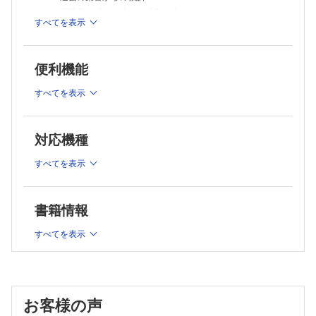
・医薬品の胎児への影響
・医薬品の「有効性」と「安全性」のバランス
・主な医薬品の催奇形性メカニズム
すべてを表示
・医療の安全を求める社会への変化
F.発がん性が高い医薬品と取扱
B.「医薬品の適正使用＝操薬」での副作用アセスメント
・発がん性と細胞のがん化
・国際がん研究機関（IARC）における発がん性の分類
・薬剤師誕生に基づく薬剤師の原点
便利機能
・医薬品による発がん性の評価
・薬剤師倫理規定に基づく薬剤師の責務
・抗がん薬の取扱い
・薬学の新たなる支柱「医薬品の適正使用＝操薬」と医薬品
すべてを表示
・曝露予防対策
安全性管理の意義
G.依存性のメカニズム
・医薬品安全性管理における副作用アセスメントの重要性
・中枢神経系の薬物依存
2 医薬品副作用の分類と発症メカニズム
・薬物に対する依存性と耐性
対応機種
3 医薬品副作用の影響要因
A.医薬品副作用の分類
A.体質─遺伝子多型・人種差・個人差
すべてを表示
・発現型
・薬物代謝酵素
・発現部位
・トランスポーター
・発症原因
・薬効に関する遺伝子多型
書籍情報
B.環境因子─栄養状態・食事・嗜好品・ポリファーマシー
・発症機序
・低栄養と副作用
B.中毒性副作用の発症メカニズム
すべてを表示
・食事・嗜好品と薬物の相互作用
・中毒性副作用とは
・ポリファーマシー
・ハイリスク薬
・今後の取り組み
・中毒性の臓器障害
C.生理的因子─性差・年齢・妊娠
・性差
・生理機能低下により発症する中毒性副作用
・年齢
お客様の声
C.代謝障害性副作用の発症メカニズム
・妊娠