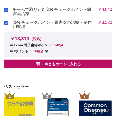
シーン2 ピオグリタゾン（チアゾリジン系糖尿病治療薬）によるうっ血
・医薬品副作用の重篤度の評価基準
性心不全が疑われた！
・医薬品副作用の被疑薬との関連性評価基準
チームで取り組む免疫チェックポイント阻
￥4,840
シーン3 クエチアピン（MARTA）による起立性低血圧が疑われた！
D.中毒性副作用事例の臨床解析
害薬治療
シーン4 ジソピラミド（Ⅰa群抗不整脈薬）による心室頻拍が疑われた！
・症例
5 呼吸器障害アセスメント
免疫チェックポイント阻害薬の治療・副作
￥3,520
・定義
E.アレルギー副作用事例の臨床解析
用管理
・疫学
・症例
・薬剤性肺障害の原因
￥13,310
・薬剤性肺障害のリスク因子
(税込)
第Ⅱ章 副作用アセスメントの実践
・薬剤性肺障害の発生機序
m3.com 電子書籍ポイント：
242pt
・薬剤性肺障害の臨床病型
1 全身障害アセスメント
m3ポイント：
1%相当
・薬剤性肺障害の臨床症状，診断，鑑別診断
・ショック
・薬剤性肺障害か否かの臨床推論
・薬剤熱
・薬剤性肺障害の治療，予後
3点ともカートに入れる
シーン1 パクリタキセル（タキサン系抗がん薬）による肺障害が疑われ
シーン1 アンピシリン（β-ラクタム系抗菌薬）によるショッ
た！
クが疑われた！
シーン2 レボフロキサシン（抗菌薬）による肺障害が疑われた！
シーン2 オキサリプラチン（白金製剤）によるショックが疑
シーン3 プラノプロフェン（NSAIDs）による肺障害が疑われた！
われた！
シーン4 エナラプリル（ACE阻害薬）による咳嗽が疑われた！
ベストセラー
シーン3 イオキサグル酸（ヨード造影剤）によるショックが
シーン5 小柴胡湯（漢方製剤）による間質性肺炎が疑われた！
疑われた！
6 肝障害アセスメント
1
2
3
シーン4 インフリキシマブ（抗体医薬）によるショックが疑
・薬物性肝障害の分類と発症機序
われた！
・薬物性肝障害を特定する上で除外する慢性肝疾患
・薬物性肝障害診断基準スコアリングシステム
シーン5 メフェナム酸（NSAIDs）によるショックが疑われ
・処置／治療
た！