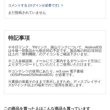
・CYP2C9
D.基礎疾患─肝障害
コメントする (ログインが必要です)
・CYP2C19
・肝臓の機能と肝疾患で問題となる医薬品の副作用
まだ投稿されていません
・肝障害時における禁忌な薬剤
・CYP2D6
・肝障害時の薬物動態からみた医薬品の副作用の発現
・UGT1A1
・肝障害時における薬物の投与設計
・NAT2
E.基礎疾患─腎疾患
・OATP1B1
・腎臓の機能
・今後の展望
・腎は薬物排泄臓器の主役
特記事項
・薬剤性腎障害（DKI）
D.アレルギー性副作用の発症メカニズム
F.基礎疾患─感染症
・薬剤性過敏症状
※今日リンク、YNリンク、南山リンクについて、AndroidOS
・細菌感染によるアジュバント効果
・アレルギー起因薬
は今後一部製品から順次対応予定です。製品毎の対応/非対応
・"アンピシリン疹" と伝染性単核症
は上の「便利機能」のアイコンをご確認下さいませ。
・発症メカニズム
・DIHSと薬剤アレルギーの関係
※ご入金確認後、メールにてご案内するダウンロード方法に
4 医薬品副作用事例の臨床解析
E.催奇形性（生殖発生毒性）のメカニズム
よりダウンロードしていただくとご使用いただけます。
A.副作用症状聴取のための面談技法
・催奇形性
・副作用聴取のための面談例
※コンテンツの使用にあたり、m3.com 電子書籍
・医薬品の胎児への影響
B.臨床解析の有用性
（iOS/iPhoneOS/AndroidOS）が必要です。
・主な医薬品の催奇形性メカニズム
・有害症状の重篤（重症）度解析の有用性
※書籍の体裁そのままで表示しますため、ディスプレイサイ
F.発がん性が高い医薬品と取扱
・被疑薬と有害症状の関連性解析の有用性
ズが7インチ以上の端末でのご使用を推奨します。
・医薬品有害反応の発症機序解析の有用性
・発がん性と細胞のがん化
・医薬品有害反応の発症要因解析の有用性
・国際がん研究機関（IARC）における発がん性の分類
・医薬品有害反応の回避対策解析の有用性
・医薬品による発がん性の評価
C.因果関係と重篤度の評価基準
・抗がん薬の取扱い
・医薬品副作用の重篤度の評価基準
この商品を買った人はこんな商品も買っています
・医薬品副作用の被疑薬との関連性評価基準
・曝露予防対策