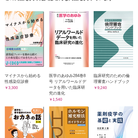
D.中毒性副作用事例の臨床解析
G.依存性のメカニズム
・症例
・中枢神経系の薬物依存
E.アレルギー副作用事例の臨床解析
・薬物に対する依存性と耐性
・症例
3 医薬品副作用の影響要因
第Ⅱ章 副作用アセスメントの実践
1 全身障害アセスメント
A.体質─遺伝子多型・人種差・個人差
・ショック
・薬物代謝酵素
・薬剤熱
・トランスポーター
シーン1 アンピシリン（β-ラクタム系抗菌薬）によるショックが疑われ
・薬効に関する遺伝子多型
た！
シーン2 オキサリプラチン（白金製剤）によるショックが疑われた！
B.環境因子─栄養状態・食事・嗜好品・ポリファーマシー
シーン3 イオキサグル酸（ヨード造影剤）によるショックが疑われた！
・低栄養と副作用
シーン4 インフリキシマブ（抗体医薬）によるショックが疑われた！
・食事・嗜好品と薬物の相互作用
マイナスから始める
医学のあゆみ284巻8
臨床研究のための倫
シーン5 メフェナム酸（NSAIDs）によるショックが疑われた！
・ポリファーマシー
性感染症診療
号 リアルワールドデ
理審査ハンドブック
シーン6 リドカイン製剤によるショックが疑われた！
ータを用いた臨床研
・今後の取り組み
￥3,300
￥9,240
シーン7 セフメタゾール（β-ラクタム系抗菌薬）によるdrug fever が疑
究の進化
われた！
C.生理的因子─性差・年齢・妊娠
2 皮膚障害アセスメント
￥1,540
・性差
・薬疹の分類
・年齢
・被疑薬の選定
・妊娠
・薬疹の治療
・起因薬の特定
D.基礎疾患─肝障害
・患者指導
・肝臓の機能と肝疾患で問題となる医薬品の副作用
シーン1 セフポドキシムプロキセチル（β-ラクタム系抗菌薬）による薬
・肝障害時における禁忌な薬剤