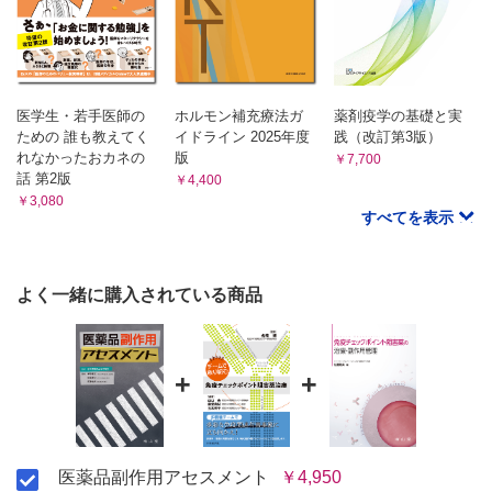
疹が疑われた！
・肝障害時の薬物動態からみた医薬品の副作用の発現
シーン2 ロキソプロフェン（NSAIDs）による蕁麻疹が疑われた！
・肝障害時における薬物の投与設計
シーン3 カルバマゼピン（抗痙攣薬）による薬疹が疑われた！
シーン4 アロプリノール（高尿酸血症治療薬）による薬疹が疑われた！
E.基礎疾患─腎疾患
シーン5 パニツムマブ(抗がん薬)による薬疹が疑われた！
・腎臓の機能
3 血液・造血器障害アセスメント
・腎は薬物排泄臓器の主役
医学生・若手医師の
ホルモン補充療法ガ
薬剤疫学の基礎と実
・薬剤性血球障害の臨床型
・薬剤性腎障害（DKI）
ための 誰も教えてく
イドライン 2025年度
践（改訂第3版）
・薬剤性血球障害の起因薬
れなかったおカネの
版
・起因薬の検出
F.基礎疾患─感染症
￥7,700
話 第2版
・薬剤性血球障害の発症機序
￥4,400
・細菌感染によるアジュバント効果
・薬剤性血球障害の処置／治療
￥3,080
・"アンピシリン疹" と伝染性単核症
すべてを表示
・薬剤性血球障害の回避対策
・DIHSと薬剤アレルギーの関係
シーン1 リバビリン（抗肝炎ウイルス薬）による貧血が疑われた!
4 医薬品副作用事例の臨床解析
シーン2 フルオロウラシル（抗がん薬）による顆粒球減少が疑われた！
シーン3 ファモチジン（H2遮断薬）による顆粒球減少が疑われた！
A.副作用症状聴取のための面談技法
よく一緒に購入されている商品
シーン4 ジクロフェナク（NSAIDs）による血小板減少が疑われた！
・副作用聴取のための面談例
シーン5 セフタジジム（β-ラクタム系抗菌薬）による顆粒球減少が疑わ
B.臨床解析の有用性
れた！
・有害症状の重篤（重症）度解析の有用性
シーン6 アナストロゾール（アロマターゼ阻害薬）により心血管系イベ
ントが疑われた！─Dダイマーの上昇─
・被疑薬と有害症状の関連性解析の有用性
+
+
4 循環器障害アセスメント
・医薬品有害反応の発症機序解析の有用性
・心不全
・医薬品有害反応の発症要因解析の有用性
・不整脈
・医薬品有害反応の回避対策解析の有用性
・高血圧
C.因果関係と重篤度の評価基準
シーン1 ジゴキシン（強心配糖体）による不整脈が疑われた！
医薬品副作用アセスメント
￥4,950