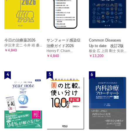
・今後の展望
シーン6 リドカイン製剤によるショックが疑われた！
シーン1 アセトアミノフェンによる肝障害が疑われた!
シーン7 セフメタゾール（β-ラクタム系抗菌薬）によるdrug
シーン2 ジクロフェナク（NSAIDs）による肝障害が疑われた！
fever が疑われた！
シーン3 イソニアジド（抗結核薬）による肝障害が疑われた!
2 皮膚障害アセスメント
シーン4 パニペネム（β-ラクタム系抗菌薬）による肝障害が疑われた！
・薬疹の分類
シーン5 ボリコナゾール（抗真菌薬）による肝障害が疑われた!
シーン6 バルプロ酸（抗てんかん薬）による肝障害が疑われた！
・被疑薬の選定
シーン7 クロルプロマジン（抗精神病薬）による肝障害が疑われた！
今日の治療薬2026
サンフォード感染症
Common Diseases
・薬疹の治療
7 腎障害アセスメント
伊豆津 宏二 今井 靖 桑...
治療ガイド2026
Up to date 改訂2版
・起因薬の特定
・薬剤性腎障害（DKI）とは
￥4,840
Henry F. Cham...
板金 広 上田 剛士 矢吹...
・患者指導
・急性腎障害（AKI）の定義
￥4,840
￥13,200
・腎障害の症状
シーン1 セフポドキシムプロキセチル（β-ラクタム系抗菌
・検査値異常
薬）による薬疹が疑われた！
・薬剤性腎障害（DKI）の分類
シーン2 ロキソプロフェン（NSAIDs）による蕁麻疹が疑わ
4
5
6
シーン1 ジクロフェナク（NSAIDs）による腎障害が疑われた！
れた！
シーン2 アルベカシン（アミノグリコシド系抗菌薬）による腎障害が疑
シーン3 カルバマゼピン（抗痙攣薬）による薬疹が疑われ
われた！
た！
シーン3 バンコマイシン（グリコペプチド系抗菌薬）による腎障害が疑
シーン4 アロプリノール（高尿酸血症治療薬）による薬疹が
われた！
疑われた！
シーン4 メトトレキサート（葉酸代謝拮抗薬）による腎障害が疑われ
シーン5 パニツムマブ(抗がん薬)による薬疹が疑われた！
た！
シーン5 アシクロビル（抗ヘルペスウイルス薬）による腎障害が疑われ
3 血液・造血器障害アセスメント
た！
・薬剤性血球障害の臨床型
シーン6 タゾバクタム/ ピペラシリン（β-ラクタム系抗菌薬）による腎
・薬剤性血球障害の起因薬
障害が疑われた！