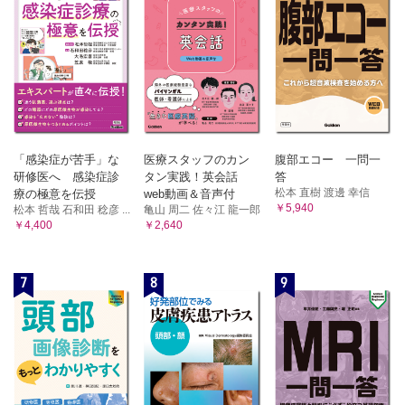
われた！
7 腎障害アセスメント
・薬剤性腎障害（DKI）とは
・急性腎障害（AKI）の定義
・腎障害の症状
・検査値異常
・薬剤性腎障害（DKI）の分類
シーン1 ジクロフェナク（NSAIDs）による腎障害が疑われ
「感染症が苦手」な
医療スタッフのカン
腹部エコー 一問一
た！
研修医へ 感染症診
タン実践！英会話
答
シーン2 アルベカシン（アミノグリコシド系抗菌薬）による
松本 直樹 渡邊 幸信
療の極意を伝授
web動画＆音声付
腎障害が疑われた！
￥5,940
松本 哲哉 石和田 稔彦 ...
亀山 周二 佐々江 龍一郎
シーン3 バンコマイシン（グリコペプチド系抗菌薬）による
￥4,400
￥2,640
腎障害が疑われた！
シーン4 メトトレキサート（葉酸代謝拮抗薬）による腎障害
が疑われた！
7
8
9
シーン5 アシクロビル（抗ヘルペスウイルス薬）による腎障
害が疑われた！
シーン6 タゾバクタム/ ピペラシリン（β-ラクタム系抗菌
薬）による腎障害が疑われた！
シーン7 シクロスポリン（免疫抑制薬）による腎障害が疑わ
れた！
8 泌尿器・生殖器障害アセスメント