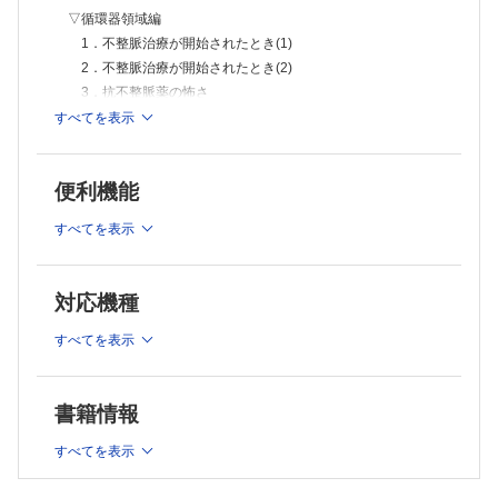
▽循環器領域編
1．不整脈治療が開始されたとき(1)
2．不整脈治療が開始されたとき(2)
3．抗不整脈薬の怖さ
4．不整脈治療薬が追加されたとき(1)
すべてを表示
5．不整脈治療薬が追加されたとき(2)
6．心不全にNSAIDs(1)
便利機能
7．心不全にNSAIDs(2)
8．抗ヒスタミン薬は侮れない
すべてを表示
9．ニューキノロン系抗菌薬×心疾患患者
10．三叉神経痛治療薬が開始されたとき
11．Ca拮抗薬にこの併用は？
対応機種
▽腎機能低下編
1．医原性AKI
すべてを表示
2．CKD×NSAIDs
3．薬剤性元気喪失
書籍情報
4．入院，そのとき持参薬は？
5．健康食品の併用
すべてを表示
6．アザチオプリンとアロプリノールの併用
7．血液透析患者の心停止・結腸切除