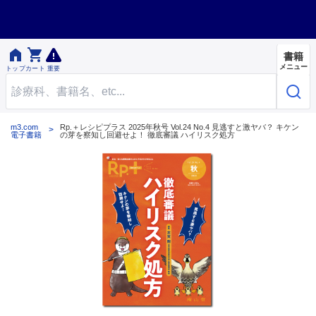


書籍
メニュー
トップ
カート
重要
m3.com
Rp.＋レシピプラス 2025年秋号 Vol.24 No.4 見逃すと激ヤバ？ キケン
電子書籍
の芽を察知し回避せよ！ 徹底審議 ハイリスク処方