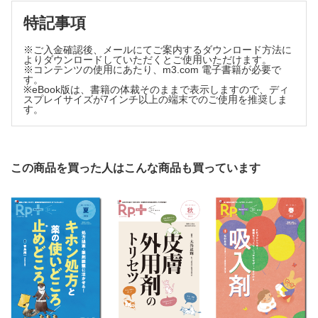
2．［各論］現場でみられる処方カスケード
～本来ならば不要な薬剤が追加されるまで～
特記事項
3．なんでも薬を疑う前に… 薬剤師に求められる臨床力のはな
し
※ご入金確認後、メールにてご案内するダウンロード方法に
よりダウンロードしていただくとご使用いただけます。
Series
※コンテンツの使用にあたり、m3.com 電子書籍が必要で
す。
・最近のコクシ：中止・変更の提案
※eBook版は、書籍の体裁そのままで表示しますので、ディ
・ハマゾン.co.jp：予測不能な未来を予想する
スプレイサイズが7インチ以上の端末でのご使用を推奨しま
す。
・プレイバック物化生：抗体のトリセツ
・漢方検分録 ケースで学ぶ漢方薬の安全チェック：
患者の副作用チェックとともに効果を確認して，漫然とした
処方を避けよう
この商品を買った人はこんな商品も買っています