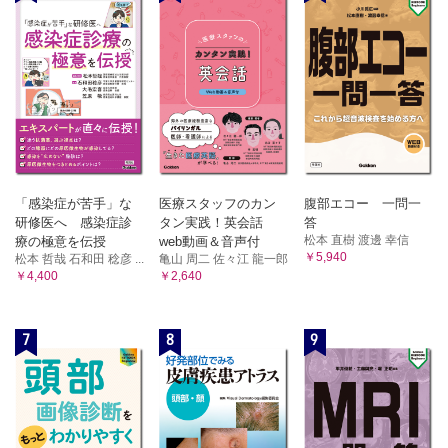
「感染症が苦手」な
医療スタッフのカン
腹部エコー 一問一
研修医へ 感染症診
タン実践！英会話
答
松本 直樹 渡邊 幸信
療の極意を伝授
web動画＆音声付
￥5,940
松本 哲哉 石和田 稔彦 ...
亀山 周二 佐々江 龍一郎
￥4,400
￥2,640
7
8
9