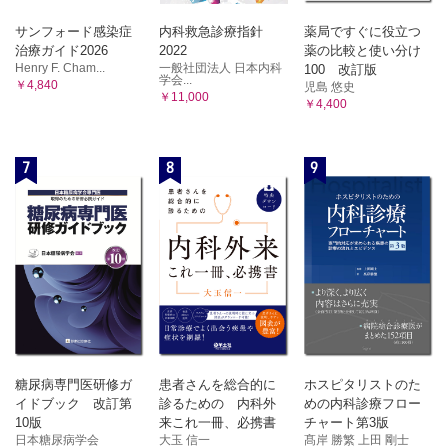
サンフォード感染症
内科救急診療指針
薬局ですぐに役立つ
治療ガイド2026
2022
薬の比較と使い分け
Henry F. Cham...
一般社団法人 日本内科
100 改訂版
学会...
￥4,840
児島 悠史
￥11,000
￥4,400
7
8
9
糖尿病専門医研修ガ
患者さんを総合的に
ホスピタリストのた
イドブック 改訂第
診るための 内科外
めの内科診療フロー
10版
来これ一冊、必携書
チャート第3版
日本糖尿病学会
大玉 信一
髙岸 勝繁 上田 剛士