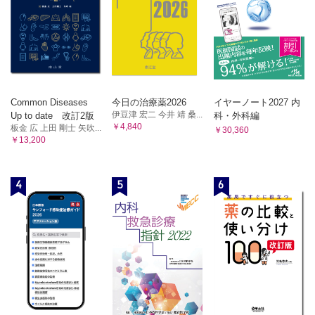
Common Diseases
今日の治療薬2026
イヤーノート2027 内
伊豆津 宏二 今井 靖 桑...
Up to date 改訂2版
科・外科編
￥4,840
板金 広 上田 剛士 矢吹...
￥30,360
￥13,200
4
5
6