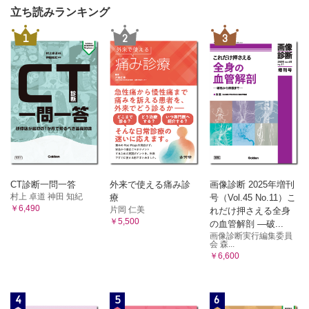
立ち読みランキング
1
2
3
CT診断一問一答
外来で使える痛み診
画像診断 2025年増刊
村上 卓道 神田 知紀
療
号（Vol.45 No.11）こ
￥6,490
片岡 仁美
れだけ押さえる全身
￥5,500
の血管解剖 ―破...
画像診断実行編集委員
会 森...
￥6,600
4
5
6