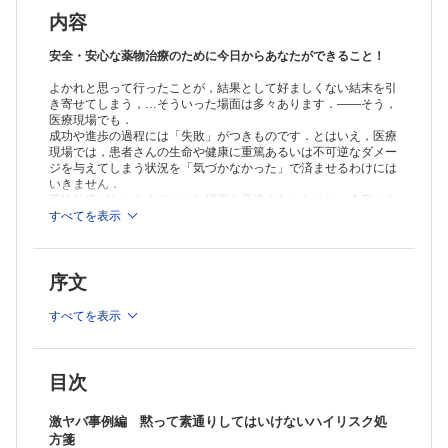
内容
安全・安心な薬物治療のために今日からあなたができること！
よかれと思って行ったことが，結果として好ましくない結末を引
き寄せてしまう，…そういった場面は多々あります．――そう，
医療現場でも．
成功や進歩の過程には「失敗」がつきものです．とはいえ，医療
現場では，患者さんの生命や健康に重篤あるいは不可逆なダメー
ジを与えてしまう状況を「気づかなかった」で済ませるわけには
いきません．
薬物治療がもたらすキケンな場面を見逃さないために，今日から
できることは何でしょうか．本書では，課題解決のヒントとなる
すべてを表示
30以上の事例をもとに，処方監査や情報収集・聞き取りでの注意
点を整理しました．明日にも直面しかねない“激ヤバ”な状況を察
知し，見分ける力を一緒に養いましょう！
序文
≫ 「Rp.＋レシピプラス」最新号・バックナンバーはこちら
すべてを表示
≫
「Rp.＋レシピプラス」年間購読、受付中！
※本製品はPCでの閲覧も可能です。
「購入済ライセンス一覧」よりオンライン環境でPDF版をご覧い
目次
ただけます。詳細は
こちら
でご確認ください。
激ヤバ事例編 黙って素通りしてはいけないハイリスク処
方箋