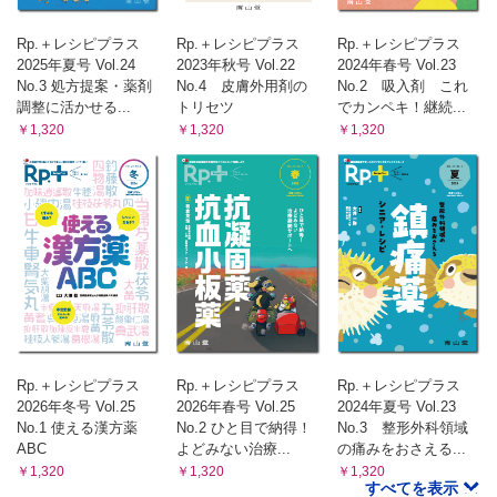
Rp.＋レシピプラス
Rp.＋レシピプラス
Rp.＋レシピプラス
2025年夏号 Vol.24
2023年秋号 Vol.22
2024年春号 Vol.23
No.3 処方提案・薬剤
No.4 皮膚外用剤の
No.2 吸入剤 これ
調整に活かせる...
トリセツ
でカンペキ！継続...
￥1,320
￥1,320
￥1,320
Rp.＋レシピプラス
Rp.＋レシピプラス
Rp.＋レシピプラス
2026年冬号 Vol.25
2026年春号 Vol.25
2024年夏号 Vol.23
No.1 使える漢方薬
No.2 ひと目で納得！
No.3 整形外科領域
ABC
よどみない治療...
の痛みをおさえる...
￥1,320
￥1,320
￥1,320
すべてを表示