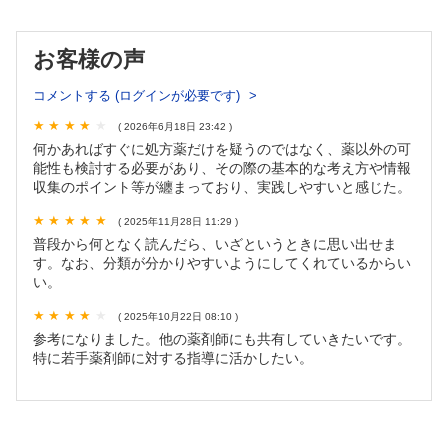
8．浮腫んでいるからすぐループ
9．亜鉛がああええんや
10．CKD患者への帯状疱疹治療の選択肢
お客様の声
11．CKD×酸化マグネシウム製剤
コメントする (ログインが必要です)
12．意図しないアルミニウム負荷
▽初診外来・救急編
( 2026年6月18日 23:42 )
1．怪我の悪化にセファレキシン
何かあればすぐに処方薬だけを疑うのではなく、薬以外の可
2．鼻炎薬の中断がショックにつながる！？
能性も検討する必要があり、その際の基本的な考え方や情報
3．オーバードーズ
収集のポイント等が纏まっており、実践しやすいと感じた。
4．湿布薬で呼吸困難？
( 2025年11月28日 11:29 )
5．ステロイド軟膏で治らない皮疹
普段から何となく読んだら、いざというときに思い出せま
6．下痢止めが心臓を止める！？
す。なお、分類が分かりやすいようにしてくれているからい
7．“使える薬がない！？” アレルギー歴に翻弄
い。
8．転倒リスクが重なった日常処方の末路
9．新型コロナウイルス治療薬の相互作用
( 2025年10月22日 08:10 )
参考になりました。他の薬剤師にも共有していきたいです。
10．“効かない薬”を渡し続けていませんか？
特に若手薬剤師に対する指導に活かしたい。
処方カスケード編 治療方針を見直したいリスク未評価な
処方箋
1．［総論］処方カスケードが発生しやすい状況とは？
日常業務でできる対処法は？