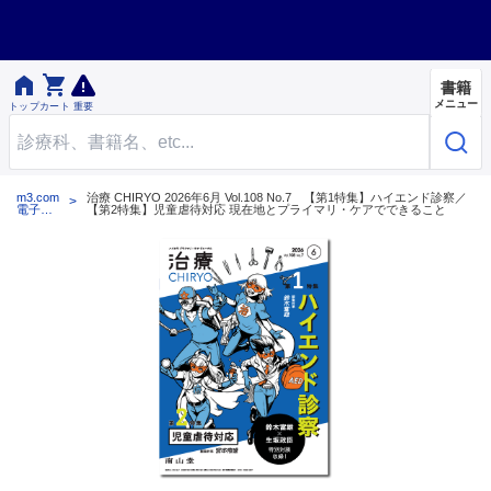


書籍
メニュー
トップ
カート
重要
m3.com
治療 CHIRYO 2026年6月 Vol.108 No.7 【第1特集】ハイエンド診察／
電子書
【第2特集】児童虐待対応 現在地とプライマリ・ケアでできること
籍