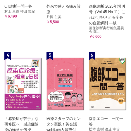
CT診断一問一答
外来で使える痛み診
画像診断 2025年増刊
村上 卓道 神田 知紀
療
号（Vol.45 No.11）こ
￥6,490
片岡 仁美
れだけ押さえる全身
￥5,500
の血管解剖 ―破...
画像診断実行編集委員
会 森...
￥6,600
4
5
6
「感染症が苦手」な
医療スタッフのカン
腹部エコー 一問一
研修医へ 感染症診
タン実践！英会話
答
松本 直樹 渡邊 幸信
療の極意を伝授
web動画＆音声付