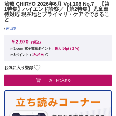
治療 CHIRYO 2026年6月 Vol.108 No.7 【第
1特集】ハイエンド診察／【第2特集】児童虐
待対応 現在地とプライマリ・ケアでできるこ
と
/
南山堂
￥2,970
(税込)
m3.com 電子書籍ポイント：
最大 54pt (
2
%)
m3ポイント：
1%相当
お気に入り登録
カートに入れる