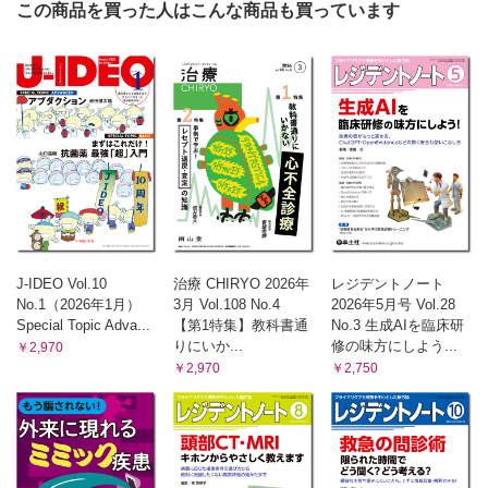
―臨床での使い方
この商品を買った人はこんな商品も買っています
Evidence Based Drinking お酒と健康の新常識（1）
決定版，二日酔いの予防法［前編］（須田万勢）
薬剤師の知恵袋 〜医師に伝えたいマメ知識〜（13）
在宅における高カロリー輸液の使い方（押切康子）
御縁ちゃんが導く誤嚥性肺炎クロニクル（18）
現代帰還！ ゴエンジャーズの栄光と迫る肺炎の影（宮上泰
樹，近藤慶太）
J-IDEO Vol.10
治療 CHIRYO 2026年
レジデントノート
No.1（2026年1月）
3月 Vol.108 No.4
2026年5月号 Vol.28
Special Topic Adva...
【第1特集】教科書通
No.3 生成AIを臨床研
りにいか...
修の味方にしよう...
￥2,970
￥2,970
￥2,750