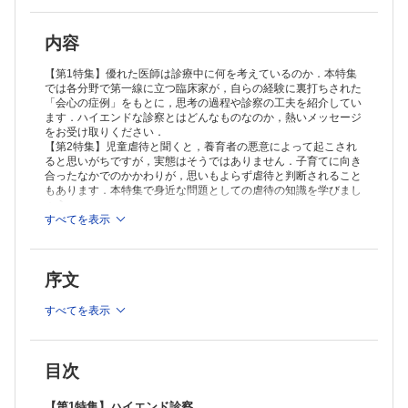
と診断の死角（池上翔梧，香坂 俊）
呼吸器内科の立場から 呼吸器症状を呈する症例の臨床推論に胸部X線写
真の正確な読影は必須！（長尾大志）
内容
脳神経内科の立場から 繰り返すめまい（井口正寛）
膠原病内科の立場から 臨床所見を因数分解して理解する（萩野 昇）
【第1特集】優れた医師は診療中に何を考えているのか．本特集
小児科の立場から 未来を読む・変える短時間診療（児玉和彦）
では各分野で第一線に立つ臨床家が，自らの経験に裏打ちされた
「会心の症例」をもとに，思考の過程や診察の工夫を紹介してい
思春期外来の立場から 診療の「場」が安全基地となるように（三澤美
ます．ハイエンドな診察とはどんなものなのか，熱いメッセージ
和）
をお受け取りください．
女性ヘルスケアの立場から ホルモン治療に反応しない慢性骨盤痛への
【第2特集】児童虐待と聞くと，養育者の悪意によって起こされ
アプローチ（池田裕美枝）
ると思いがちですが，実態はそうではありません．子育てに向き
在宅・訪問診療医の立場から 在宅医に求められる診療スキルと多職種
合ったなかでのかかわりが，思いもよらず虐待と判断されること
連携（小林正宜）
もあります．本特集で身近な問題としての虐待の知識を学びまし
【第2特集】児童虐待対応 現在地とプライマリ・ケアでできること
ょう．
総 論
すべてを表示
児童虐待の現状と早期支援の考え方（中垣真通）
≫ 「治療 CHIRYO」最新号・バックナンバーはこちら
各 論
≫
「治療 CHIRYO」年間購読、受付中！
虐待を疑ったときの初期対応（小橋孝介）
序文
行政連携から再構成するプライマリ・ケア（髙林 学）
※本製品はPCでの閲覧も可能です。
日常診療から始める児童虐待対応 ─家庭医が地域で実践できること
「購入済ライセンス一覧」よりオンライン環境でPDF版をご覧い
すべてを表示
─（吉羽史織）
ただけます。詳細は
こちら
でご確認ください。
Column
子どもの症状の背後にある家族の危機 ─児童虐待を家族システムから理
解する─（若林英樹）
目次
周産期から始める子どもを迎えた家族の再構成を支える看護（佐藤律
子）
【第1特集】ハイエンド診察