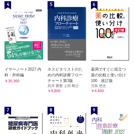
4
5
6
イヤーノート2027 内
ホスピタリストのた
薬局ですぐに役立つ
科・外科編
めの内科診療フロー
薬の比較と使い分け
チャート第3版
100 改訂版
￥30,360
髙岸 勝繁 上田 剛士
児島 悠史
￥8,800
￥4,400
7
8
9