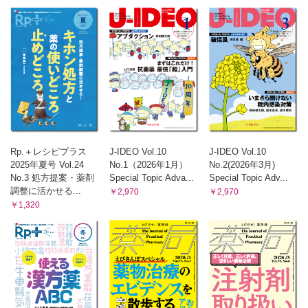
（内池 明博 川上 和宜 坂田 幸雄 杉野 善彦 福岡 智
宏）
Gebaita?! 薬剤師の語(カタ)ログ
〈第55回〉VUCAの荒海の中で～「調剤薬局」ビジネスモデル
の終焉？～
（大森 智史）
ぐっとよくなる！ 漢方処方 快訣(かい けつ)ビフォーアフター
〈第31回〉西洋医学的治療の修飾を受けた病証への対応 経過
のなかで変化する症状を手掛かりにする
（津田 篤太郎）
Rp.＋レシピプラス
J-IDEO Vol.10
J-IDEO Vol.10
薬剤師の1，2，3，4！（ヒフみよ）大井教授の皮膚×くすり講座
2025年夏号 Vol.24
No.1（2026年1月）
No.2(2026年3月)
19時限目 外用剤調剤と選定療養
No.3 処方提案・薬剤
Special Topic Adva...
Special Topic Adv...
（大井 一弥）
調整に活かせる...
￥2,970
￥2,970
タイパUP！誰も教えてくれなかった 臨床業務の段取りお手本
￥1,320
ファイル
〈File 16〉高齢者糖尿病×手術「退院時を見据えた処方介
入」 リスク回避で安全な血糖是正
（河﨑 尚史）