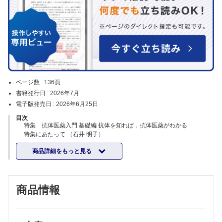
ページ数 :
136頁
書籍発行日 :
2026年7月
電子版発売日 :
2026年6月25日
目次
特集 抗体医薬入門 基礎編 抗体を知れば，抗体医薬がわかる
特集にあたって （石井 明子）
抗体の基本知識から抗体医薬の基礎がわかる
商品詳細をもっと見る
・抗体の構造と機能 ─IgGの構造，薬理作用との関わり─ （多田 稔 ほ
か）
・抗体医薬品の開発と製造 ─抗体はどのように選ばれ，医薬品として製
造されるのか─ （内田 和久）
商品情報
・抗体医薬品の一般的名称 （橋井 則貴 ほか）
これまでのくすりと抗体医薬，なにが違う？
・がん領域で用いられる抗体医薬品 （福土 将秀）
・免疫・炎症・アレルギー疾患に用いられる抗体医薬品 （増田 崇 ほ