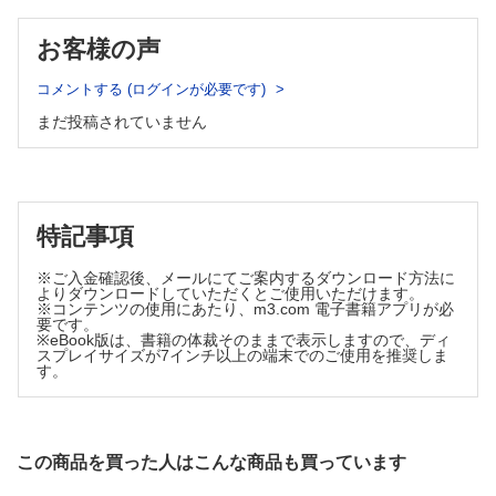
・二重特異性抗体 ─2つの抗原に結合する抗体医薬─ （三瓶
全次郎）
お客様の声
・フラグメント抗体（低分子抗体） ─抗体の断片を医薬品に
する─ （木吉 真人 ほか）
コメントする (ログインが必要です)
シリーズ
まだ投稿されていません
えびさんぽ
片頭痛の予防に抗CGRP抗体製剤は効果がありますか？
（青島 周一）
医薬品適正使用・育薬フラッシュニュース
・フルーツジュースと糖尿病の意外な関連
特記事項
・BZ系睡眠薬中止には薬剤師主導の教育的介入？
※ご入金確認後、メールにてご案内するダウンロード方法に
（佐藤 宏樹 澤田 康文）
よりダウンロードしていただくとご使用いただけます。
飲み合わせ研究所 子どもの服薬Tips
※コンテンツの使用にあたり、m3.com 電子書籍アプリが必
要です。
〈第43回〉アローゼン®顆粒
※eBook版は、書籍の体裁そのままで表示しますので、ディ
（小嶋 純 米子 真記）
スプレイサイズが7インチ以上の端末でのご使用を推奨しま
す。
薬剤師40年目の独り言
油断大敵の語源と気くばり，そしておもてなしの心
（鎧のない薬剤師）
みんなどうやってる？がん薬剤師外来
この商品を買った人はこんな商品も買っています
〈第6回〉患者ごとに薬剤師は担当制にしていますか？テンプ
レートなどを使って面談をしていますか？