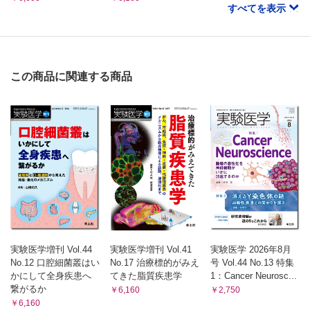
すべてを表示
この商品に関連する商品
実験医学増刊 Vol.44
実験医学増刊 Vol.41
実験医学 2026年8月
No.12 口腔細菌叢はい
No.17 治療標的がみえ
号 Vol.44 No.13 特集
かにして全身疾患へ
てきた脂質疾患学
1：Cancer Neurosc...
繋がるか
￥6,160
￥2,750
￥6,160