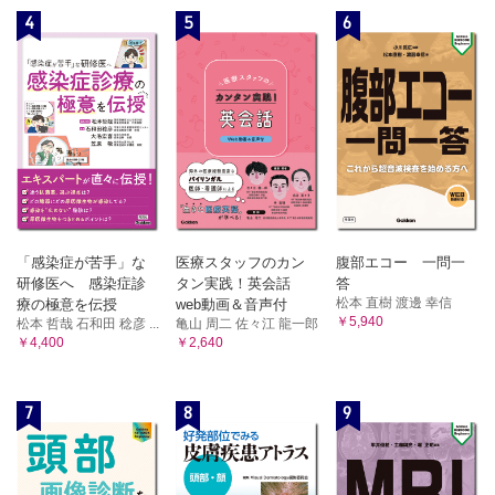
4
5
6
「感染症が苦手」な
医療スタッフのカン
腹部エコー 一問一
研修医へ 感染症診
タン実践！英会話
答
松本 直樹 渡邊 幸信
療の極意を伝授
web動画＆音声付
￥5,940
松本 哲哉 石和田 稔彦 ...
亀山 周二 佐々江 龍一郎
￥4,400
￥2,640
7
8
9