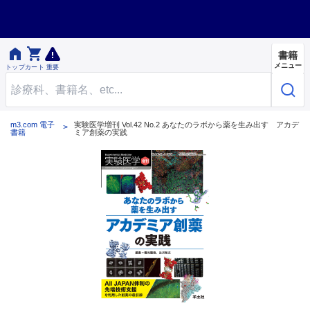


書籍
メニュー
トップ
カート
重要
m3.com 電子
実験医学増刊 Vol.42 No.2 あなたのラボから薬を生み出す アカデ
書籍
ミア創薬の実践