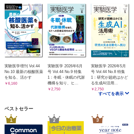
実験医学増刊 Vol.44
実験医学 2026年6月
実験医学 2026年5月
No.10 最新の核酸医薬
号 Vol.44 No.9 特集
号 Vol.44 No.8 特集
を知る、活かす
1：冬眠・休眠の代謝
1：研究が超絶はかど
機構を知り、ヒ...
る生成AI活用...
￥6,160
￥2,750
￥2,750
すべてを表示
ベストセラー
1
2
3