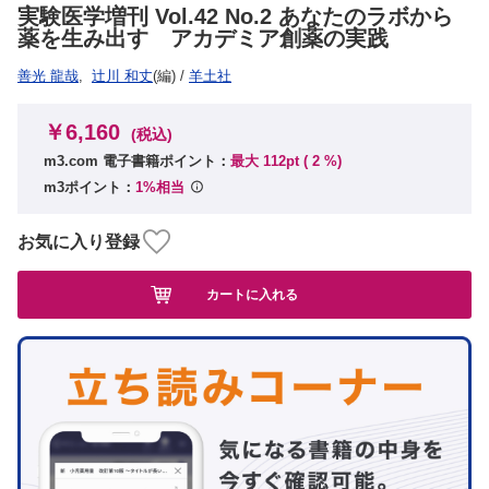
実験医学増刊 Vol.42 No.2 あなたのラボから
薬を生み出す アカデミア創薬の実践
善光 龍哉
,
辻川 和丈
(編)
/
羊土社
￥6,160
(税込)
m3.com 電子書籍ポイント：
最大 112pt (
2
%)
m3ポイント：
1%相当
お気に入り登録
カートに入れる