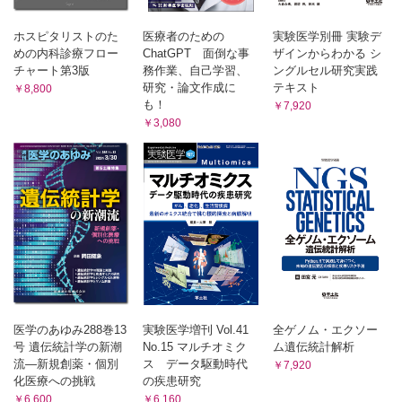
直輝，山本正道］
6．ゲノム編集技術を利用した迅速な遺伝子改変マウス作製
ホスピタリストのた
医療者のための
実験医学別冊 実験デ
［水野聖哉，鈴木 颯，高橋 智］
めの内科診療フロー
ChatGPT 面倒な事
ザインからわかる シ
7．染色体工学技術を用いたヒト化モデル動物作製と創薬研究
チャート第3版
務作業、自己学習、
ングルセル研究実践
への応用［香月加奈子，小林カオル，平向洋介，香月康宏］
研究・論文作成に
テキスト
￥8,800
第4章 産官学連携によるアカデミア創薬の最新戦略
も！
￥7,920
1．ヒット探索の強化に向けたDNA-encoded libraryプラットフ
￥3,080
ォームの構築―産学共創で日本の創薬研究を加速する［佐々
木潤子，安田公助］
2．All Japan化合物ライブラリ構築に向けた取り組み―J-
PUBLIC日本パブリックライブラリコンソーシアム［二川原
充啓，三原久史］
3．アカデミアを中心とした革新的医療技術創出とオープンイ
ノベーション［平 将生，名井 陽，井上隆弘，江口英利］
第5章 アカデミア創薬の成功事例
1．基礎研究から臨床試験までサポートするワンストップ創薬
拠点の構築［奥野友紀子，萩原正敏］
2．12回膜貫通の難敵トランスポーターを標的にして難病治療
医学のあゆみ288巻13
実験医学増刊 Vol.41
全ゲノム・エクソー
薬に挑む―アカデミア創薬の実現で未来を拓く［反町典子］
号 遺伝統計学の新潮
No.15 マルチオミク
ム遺伝統計解析
索引
流―新規創薬・個別
ス データ駆動時代
￥7,920
化医療への挑戦
の疾患研究
￥6,600
￥6,160