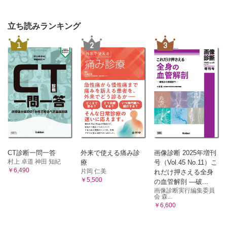
立ち読みランキング
1
2
3
CT診断一問一答
外来で使える痛み診
画像診断 2025年増刊
村上 卓道 神田 知紀
療
号（Vol.45 No.11）こ
￥6,490
片岡 仁美
れだけ押さえる全身
￥5,500
の血管解剖 ―破...
画像診断実行編集委員
会 森...
￥6,600