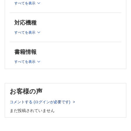
郎］
第1章 最新の疾患標的分子の探索・評価技術
すべてを表示
6．標的タンパク質構造情報にもとづいたin silico創薬分子設計［広川貴
1．生体試料を用いたゲノミクス解析［渡辺貴志，桃沢幸秀，
次］
山本一彦］
7．AIとFMO法を融合した医薬品設計と分子間相互作用解析［本間光
2．プロテオミクスにより得られる多面的なタンパク質情報
対応機種
貴，福澤 薫，加藤幸一郎］
［大槻純男］
第3章 創薬モダリティの高度化と次世代動物評価モデル
すべてを表示
3．創薬研究を加速する空間オミクス技術［落合 博，大川恭
1．ビルドアップライブラリー戦略による天然物創薬加速化への挑戦
行］
［市川 聡，勝山 彬，山本一貴］
2．ペプチドの超高効率フロー合成法［布施新一郎］
4．シングルセル/微小組織マルチオミクス解析［由良 敬，松
3．CBIS法による高感度抗体の作製［鈴木裕之，金子美華，加藤幸成］
永浩子，細川正人，和泉自泰，村松知成，福永津嵩，浜田道
書籍情報
4．タンパク質間相互作用阻害を標的とした創薬モダリティ［伊藤幸
昭，馬場健史，竹山春子］
裕，高田悠里，山下泰信，鈴木孝禎］
5．clickable光親和性標識プローブを用いた標的分子同定［丹
すべてを表示
5．生体内ATP動態イメージング技術を用いた創薬研究［的場直輝，山
羽 節，喜井 勲，細谷孝充］
本正道］
6．次世代型Fc融合法による超効率的な疾病関連タンパク質の
6．ゲノム編集技術を利用した迅速な遺伝子改変マウス作製［水野聖
生産［有森貴夫，高木淳一］
哉，鈴木 颯，高橋 智］
7．小腸スフェロイド・オルガノイドを用いたヒト薬物動態特
7．染色体工学技術を用いたヒト化モデル動物作製と創薬研究への応用
お客様の声
性および安全性の評価法の開発［橋本芳樹，前田和哉，楠原
［香月加奈子，小林カオル，平向洋介，香月康宏］
洋之］
第4章 産官学連携によるアカデミア創薬の最新戦略
1．ヒット探索の強化に向けたDNA-encoded libraryプラットフォーム
コメントする (ログインが必要です)
8．慢性腎臓病モデルマウスを対象とした合併症治療戦略：分
の構築―産学共創で日本の創薬研究を加速する［佐々木潤子，安田公
子時計の視点［大戸茂弘，松永直哉，小柳 悟］
まだ投稿されていません
助］
2．All Japan化合物ライブラリ構築に向けた取り組み―J-PUBLIC日本
第2章 創薬標的タンパク質の構造解析と分子設計の革新的
パブリックライブラリコンソーシアム［二川原充啓，三原久史］
進歩
3．アカデミアを中心とした革新的医療技術創出とオープンイノベーシ
1．構造生命科学や創薬を加速するクライオ電子顕微鏡法の革
ョン［平 将生，名井 陽，井上隆弘，江口英利］