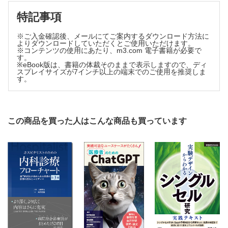
新的進歩［牧野文信，藤田純三，宮田知子，難波啓一］
第5章 アカデミア創薬の成功事例
1．基礎研究から臨床試験までサポートするワンストップ創薬拠点の構
2．クライオ電子顕微鏡法により加速する東北大学の創薬研究
特記事項
築［奥野友紀子，萩原正敏］
［七谷 圭，小柴生造，山本雅之］
2．12回膜貫通の難敵トランスポーターを標的にして難病治療薬に挑む
3．BSL3クライオ電子顕微鏡を用いた感染症創薬・ワクチン研
※ご入金確認後、メールにてご案内するダウンロード方法に
―アカデミア創薬の実現で未来を拓く［反町典子］
よりダウンロードしていただくとご使用いただけます。
究とその展望［前仲勝実，福原秀雄，Hisham Dokainish，
索引
※コンテンツの使用にあたり、m3.com 電子書籍が必要で
安楽佑樹，喜多俊介］
す。
4．エピジェネティクスの構造基盤［堀越直樹，胡桃坂仁志］
※eBook版は、書籍の体裁そのままで表示しますので、ディ
スプレイサイズが7インチ以上の端末でのご使用を推奨しま
5．RNAターゲット創薬とRNA創薬のための立体構造解析戦略
す。
［近藤次郎］
6．標的タンパク質構造情報にもとづいたin silico創薬分子設計
［広川貴次］
7．AIとFMO法を融合した医薬品設計と分子間相互作用解析
この商品を買った人はこんな商品も買っています
［本間光貴，福澤 薫，加藤幸一郎］
第3章 創薬モダリティの高度化と次世代動物評価モデル
1．ビルドアップライブラリー戦略による天然物創薬加速化へ
の挑戦［市川 聡，勝山 彬，山本一貴］
2．ペプチドの超高効率フロー合成法［布施新一郎］
3．CBIS法による高感度抗体の作製［鈴木裕之，金子美華，加
藤幸成］
4．タンパク質間相互作用阻害を標的とした創薬モダリティ
［伊藤幸裕，高田悠里，山下泰信，鈴木孝禎］
5．生体内ATP動態イメージング技術を用いた創薬研究［的場