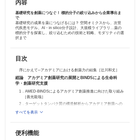
第1章 最新の疾患標的分子の探索・評価技術
内容
1．生体試料を用いたゲノミクス解析［渡辺貴志，桃沢幸秀，山本一
彦］
基礎研究を創薬につなぐ！ 標的分子の絞り込みから企業導出ま
2．プロテオミクスにより得られる多面的なタンパク質情報［大槻純
で
基礎研究の成果を薬につなげるには？ 空間オミクスから、次世
男］
代疾患モデル、AI・in silico分子設計、大規模ライブラリ…薬の
3．創薬研究を加速する空間オミクス技術［落合 博，大川恭行］
標的分子を探索し、絞り込むための技術と戦略、モダリティの選
4．シングルセル/微小組織マルチオミクス解析［由良 敬，松永浩子，
択まで
細川正人，和泉自泰，村松知成，福永津嵩，浜田道昭，馬場健史，竹山
春子］
5．clickable光親和性標識プローブを用いた標的分子同定［丹羽 節，
喜井 勲，細谷孝充］
6．次世代型Fc融合法による超効率的な疾病関連タンパク質の生産［有
目次
森貴夫，高木淳一］
7．小腸スフェロイド・オルガノイドを用いたヒト薬物動態特性および
序にかえて─アカデミアにおける創薬力の結集［辻川和丈］
安全性の評価法の開発［橋本芳樹，前田和哉，楠原洋之］
総論 アカデミア創薬研究の展開とBINDSによる生命科
8．慢性腎臓病モデルマウスを対象とした合併症治療戦略：分子時計の
学・創薬研究支援
視点［大戸茂弘，松永直哉，小柳 悟］
第2章 創薬標的タンパク質の構造解析と分子設計の革新的進歩
1．AMED-BINDSによるアカデミア創薬推進に向けた取り組み
1．構造生命科学や創薬を加速するクライオ電子顕微鏡法の革新的進歩
［善光龍哉］
［牧野文信，藤田純三，宮田知子，難波啓一］
2．ターゲットタンパク質の構造解析からアカデミア創薬への
2．クライオ電子顕微鏡法により加速する東北大学の創薬研究［七谷
展開［井上 豪］
すべてを表示
圭，小柴生造，山本雅之］
3．東京大学創薬機構のアカデミア創薬研究支援と将来に向け
3．BSL3クライオ電子顕微鏡を用いた感染症創薬・ワクチン研究とそ
た取り組み［金光佳世子，小島宏建］
の展望［前仲勝実，福原秀雄，Hisham Dokainish，安楽佑樹，喜多俊
4．大阪大学創薬サイエンス研究支援拠点におけるシームレス
介］
4．エピジェネティクスの構造基盤［堀越直樹，胡桃坂仁志］
便利機能
な創薬研究支援［川脇公子，辻川和丈］
5．RNAターゲット創薬とRNA創薬のための立体構造解析戦略［近藤次