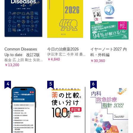
Common Diseases
今日の治療薬2026
イヤーノート2027 内
伊豆津 宏二 今井 靖 桑...
Up to date 改訂2版
科・外科編
￥4,840
板金 広 上田 剛士 矢吹...
￥30,360
￥13,200
4
5
6