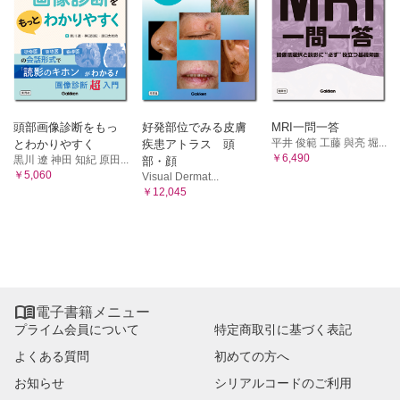
頭部画像診断をもっ
好発部位でみる皮膚
MRI一問一答
平井 俊範 工藤 與亮 堀...
とわかりやすく
疾患アトラス 頭
￥6,490
黒川 遼 神田 知紀 原田...
部・顔
￥5,060
Visual Dermat...
￥12,045

電子書籍メニュー
プライム会員について
特定商取引に基づく表記
よくある質問
初めての方へ
お知らせ
シリアルコードのご利用