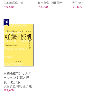
日本糖尿病学会
髙岸 勝繁 上田 剛士
大玉 信一
￥9,680
￥8,800
￥9,680
10
薬物治療コンサルテ
ーション 妊娠と授
乳 改訂4版
伊藤 真也 村島 温子 後...
￥9,900