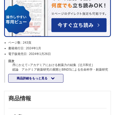
ページ数 :
243頁
書籍発行日 :
2024年1月
電子版発売日 :
2024年1月26日
目次
序にかえて─アカデミアにおける創薬力の結集［辻川和丈］
総論 アカデミア創薬研究の展開とBINDSによる生命科学・創薬研究
支援
商品詳細をもっと見る
1．AMED-BINDSによるアカデミア創薬推進に向けた取り組み［善光龍
哉］
2．ターゲットタンパク質の構造解析からアカデミア創薬への展開［井
上 豪］
商品情報
3．東京大学創薬機構のアカデミア創薬研究支援と将来に向けた取り組
み［金光佳世子，小島宏建］
4．大阪大学創薬サイエンス研究支援拠点におけるシームレスな創薬研
究支援［川脇公子，辻川和丈］