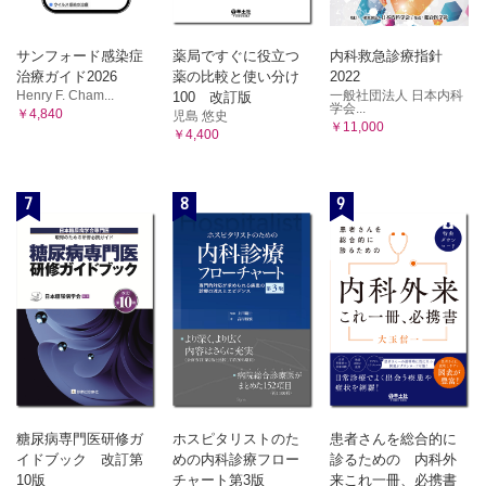
サンフォード感染症
薬局ですぐに役立つ
内科救急診療指針
治療ガイド2026
薬の比較と使い分け
2022
Henry F. Cham...
一般社団法人 日本内科
100 改訂版
学会...
￥4,840
児島 悠史
￥11,000
￥4,400
7
8
9
糖尿病専門医研修ガ
ホスピタリストのた
患者さんを総合的に
イドブック 改訂第
めの内科診療フロー
診るための 内科外
10版
チャート第3版
来これ一冊、必携書