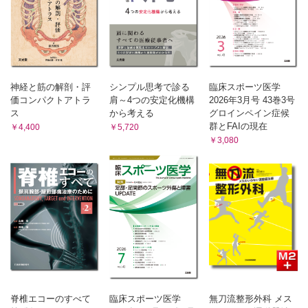
.はじめに／2.手術適応の考え方／3.PTから見た手術のポイ
ント／4.術前・術後プロトコルと考え方／5.術後理学療法の
実際／6.難治例の予兆と対応
9. 人工膝関節全置換術後の理学療法【河西謙吾】
.はじめに／2.手術適応の考え方／3.PTから見た手術のポイ
ント／4.術後プロトコルと考え方／5.術後理学療法の実際／
6.難治例の予兆と対応／Case Study
神経と筋の解剖・評
シンプル思考で診る
臨床スポーツ医学
10. 高位脛骨骨切り術後の理学療法【服部隼人】
価コンパクトアトラ
肩～4つの安定化機構
2026年3月号 43巻3号
ス
から考える
グロインペイン症候
.はじめに／2.手術適応の考え方／3.PTから見た手術のポイ
ント／4.術後プロトコルと考え方／5.術後理学療法の実際／
群とFAIの現在
￥4,400
￥5,720
6.難治例の予兆と対応
￥3,080
11. 外側円板状メニスカスに対する理学療法【池津真大】
.はじめに／2.手術適応の考え方／3.PTから見た手術のポイ
ント／4.術後プロトコルと考え方／5.術後理学療法の実際／
6.難治例の予兆と対応
索引
執筆者一覧
脊椎エコーのすべて
臨床スポーツ医学
無刀流整形外科 メス