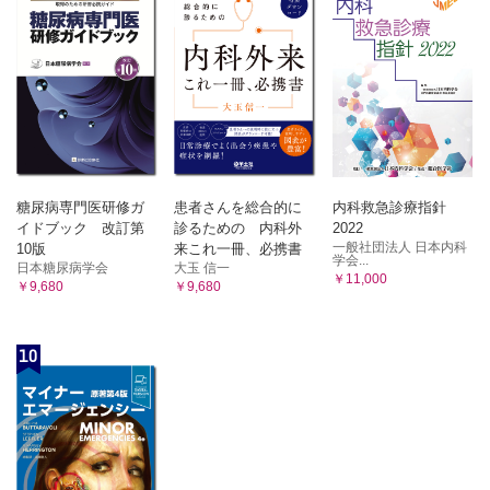
糖尿病専門医研修ガ
患者さんを総合的に
内科救急診療指針
イドブック 改訂第
診るための 内科外
2022
一般社団法人 日本内科
10版
来これ一冊、必携書
学会...
日本糖尿病学会
大玉 信一
￥11,000
￥9,680
￥9,680
10