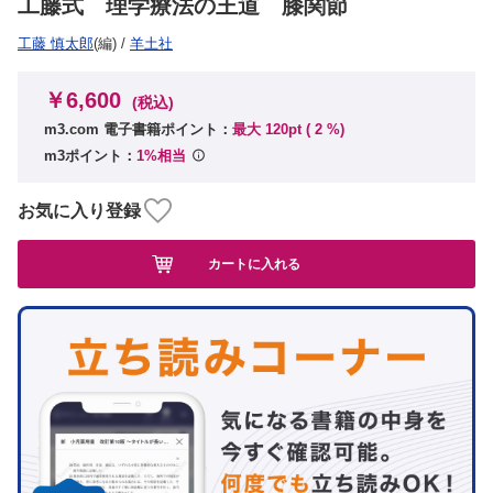
工藤式 理学療法の王道 膝関節
工藤 慎太郎
(編)
/
羊土社
￥6,600
(税込)
m3.com 電子書籍ポイント：
最大 120pt (
2
%)
m3ポイント：
1%相当
お気に入り登録
カートに入れる