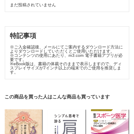
【中西聖弥】
まだ投稿されていません
.はじめに／2.病態運動学／3.理学療法評価のポイント／4.
理学療法のポイント／5.難治例に対する理学療法／Case
Study 1／Case Study 2
4. 変形性膝関節症 〜内側側副靱帯の障害に対する理学療法
【福山駿斗】
特記事項
.はじめに／2.病態運動学／3.理学療法評価のポイント／4.
理学療法のポイント／5.難治例に対する理学療法／Case
※ご入金確認後、メールにてご案内するダウンロード方法に
Study
よりダウンロードしていただくとご使用いただけます。
※コンテンツの使用にあたり、m3.com 電子書籍アプリが必
5. 鵞足炎に対する理学療法【服部隼人】
要です。
※eBook版は、書籍の体裁そのままで表示しますので、ディ
.はじめに／2.病態運動学／3.理学療法評価のポイント／4.
スプレイサイズが7インチ以上の端末でのご使用を推奨しま
理学療法のポイント／5.難治例に対する理学療法／Case
す。
Study
6. 膝蓋腱障害に対する理学療法【池津真大】
.はじめに／2.病態運動学／3.理学療法評価のポイント／4.
理学療法のポイント／5.難治例に対する理学療法／Case
この商品を買った人はこんな商品も買っています
Study
7. 内側膝蓋大腿靱帯再建術後の理学療法【竹内大樹】
.はじめに／2.手術適応の考え方／3.PTから見た手術のポイ
ント／4.術後プロトコルと考え方／5.術後理学療法の実際／
6.難治例の予兆と対応
8. 膝前十字靱帯再建術後の理学療法【竹内大樹】