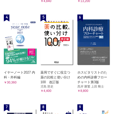
￥4,840
￥13,200
4
5
6
イヤーノート2027 内
薬局ですぐに役立つ
ホスピタリストのた
科・外科編
薬の比較と使い分け
めの内科診療フロー
100 改訂版
チャート第3版
￥30,360
児島 悠史
髙岸 勝繁 上田 剛士
￥4,400
￥8,800
7
8
9