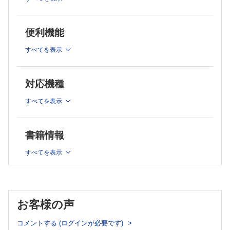
構／4.おわりに
7. 内側膝蓋大腿靱帯再建術後の理学療法【竹内大樹】
.はじめに／2.手術適応の考え方／3.PTから見た手術のポイント／4.
3. 膝疾患の画像評価【池津真大】
術後プロトコルと考え方／5.術後理学療法の実際／6.難治例の予兆と対
.はじめに／2.X線でのアライメント評価／3.MRIの画像評
便利機能
応
8. 膝前十字靱帯再建術後の理学療法【竹内大樹】
価／4.エコー画像での評価
.はじめに／2.手術適応の考え方／3.PTから見た手術のポイント／4.
4. 膝疾患の動作分析【宮下敏紀】
すべてを表示
術前・術後プロトコルと考え方／5.術後理学療法の実際／6.難治例の予
.はじめに／2.膝疾患の動作解析の手法／3.臨床でできる動
兆と対応
9. 人工膝関節全置換術後の理学療法【河西謙吾】
作解析／4.歩行中の膝関節運動の病態運動学／5.co-
.はじめに／2.手術適応の考え方／3.PTから見た手術のポイント／4.
contraction（CC）の増加
術後プロトコルと考え方／5.術後理学療法の実際／6.難治例の予兆と対
対応機種
応／Case Study
10. 高位脛骨骨切り術後の理学療法【服部隼人】
5. 膝疾患の検査・測定【服部隼人】
.はじめに／2.手術適応の考え方／3.PTから見た手術のポイント／4.
.はじめに／2.膝関節の視診／3.膝関節の触診／4.膝関節の
すべてを表示
術後プロトコルと考え方／5.術後理学療法の実際／6.難治例の予兆と対
可動域測定／5.膝関節の筋力測定
応
11. 外側円板状メニスカスに対する理学療法【池津真大】
Chapter2 疾患別理学療法のポイント
.はじめに／2.手術適応の考え方／3.PTから見た手術のポイント／4.
書籍情報
術後プロトコルと考え方／5.術後理学療法の実際／6.難治例の予兆と対
1. 変形性膝関節症 〜膝前面部痛に対する理学療法【工藤慎太
応
郎】
すべてを表示
索引
.はじめに／2.病態運動学／3.理学療法評価のポイント／4.
執筆者一覧
理学療法のポイント／5.難治例に対する理学療法
2. 変形性膝関節症 〜MMEを中心とする病態に対する理学療法
【服部隼人】
.はじめに／2.病態運動学／3.理学療法評価のポイント／4.
お客様の声
理学療法のポイント／5.難治例に対する理学療法／Case
Study
コメントする (ログインが必要です)
3. 変形性膝関節症 〜Bone marrow lesionに対する理学療法