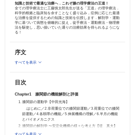
5. 膝疾患の検査・測定【服部隼人】
知識と技術で最適な治療へ．これぞ膝の理学療法の王道！
.はじめに／2.膝関節の視診／3.膝関節の触診／4.膝関節の可動域測
全ての理学療法士に工藤慎太郎先生が送る「王道」の理学療法．
科学的根拠と臨床知を余すことなく盛り込み，症例に応じた最適
定／5.膝関節の筋力測定
な治療を提供するための知識と技術を伝授します．解剖学・運動
Chapter2 疾患別理学療法のポイント
学に基づいて病態を俯瞰的に捉え，徒手療法・運動療法・物理療
1. 変形性膝関節症 〜膝前面部痛に対する理学療法【工藤慎太郎】
法を駆使し，思い描いていた通りの治療効果を得られるようにな
.はじめに／2.病態運動学／3.理学療法評価のポイント／4.理学療法
る！
のポイント／5.難治例に対する理学療法
2. 変形性膝関節症 〜MMEを中心とする病態に対する理学療法【服部隼
人】
序文
.はじめに／2.病態運動学／3.理学療法評価のポイント／4.理学療法
のポイント／5.難治例に対する理学療法／Case Study
3. 変形性膝関節症 〜Bone marrow lesionに対する理学療法【中西聖
すべてを表示
弥】
.はじめに／2.病態運動学／3.理学療法評価のポイント／4.理学療法
のポイント／5.難治例に対する理学療法／Case Study 1／Case Study 2
目次
4. 変形性膝関節症 〜内側側副靱帯の障害に対する理学療法【福山駿
斗】
Chapter1 膝関節の機能解剖と評価
.はじめに／2.病態運動学／3.理学療法評価のポイント／4.理学療法
のポイント／5.難治例に対する理学療法／Case Study
1. 膝関節の運動学【中田光海】
5. 鵞足炎に対する理学療法【服部隼人】
.はじめに／2.非荷重位での膝関節運動／3.荷重位での膝関
.はじめに／2.病態運動学／3.理学療法評価のポイント／4.理学療法
節運動／4.各靱帯の機能／5.伸展機構の理解／6.半月の機能
のポイント／5.難治例に対する理学療法／Case Study
とバイオメカニクス
6. 膝蓋腱障害に対する理学療法【池津真大】
2. 膝関節の解剖学 〜安定化機構の様々な考え方【堤 真大】
.はじめに／2.病態運動学／3.理学療法評価のポイント／4.理学療法
.はじめに／2.膝蓋骨の安定化機構／3.内側半月の安定化機
のポイント／5.難治例に対する理学療法／Case Study
すべてを表示