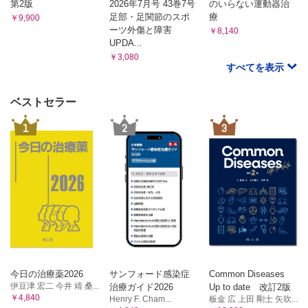
第2版
2026年7月号 43巻7号
のいらない運動器治
足部・足関節のスポ
療
￥9,900
ーツ外傷と障害
￥8,140
UPDA...
￥3,080
すべてを表示
ベストセラー
1
2
3
今日の治療薬2026
サンフォード感染症
Common Diseases
伊豆津 宏二 今井 靖 桑...
治療ガイド2026
Up to date 改訂2版
￥4,840
Henry F. Cham...
板金 広 上田 剛士 矢吹...