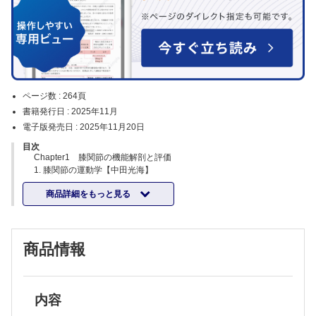
ページ数 :
264頁
書籍発行日 :
2025年11月
電子版発売日 :
2025年11月20日
目次
Chapter1 膝関節の機能解剖と評価
1. 膝関節の運動学【中田光海】
.はじめに／2.非荷重位での膝関節運動／3.荷重位での膝関節運動／
商品詳細をもっと見る
4.各靱帯の機能／5.伸展機構の理解／6.半月の機能とバイオメカニクス
2. 膝関節の解剖学 〜安定化機構の様々な考え方【堤 真大】
.はじめに／2.膝蓋骨の安定化機構／3.内側半月の安定化機構／4.お
わりに
商品情報
3. 膝疾患の画像評価【池津真大】
.はじめに／2.X線でのアライメント評価／3.MRIの画像評価／4.エ
コー画像での評価
4. 膝疾患の動作分析【宮下敏紀】
.はじめに／2.膝疾患の動作解析の手法／3.臨床でできる動作解析／
内容
4.歩行中の膝関節運動の病態運動学／5.co-contraction（CC）の増加