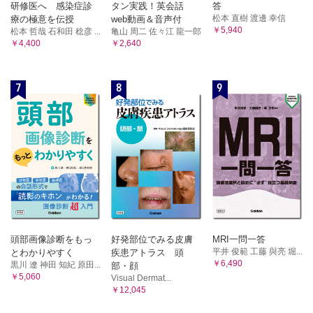
研修医へ 感染症診
タン実践！英会話
答
松本 直樹 渡邊 幸信
療の極意を伝授
web動画＆音声付
￥5,940
松本 哲哉 石和田 稔彦 ...
亀山 周二 佐々江 龍一郎
￥4,400
￥2,640
7
8
9
頭部画像診断をもっ
好発部位でみる皮膚
MRI一問一答
平井 俊範 工藤 與亮 堀...
とわかりやすく
疾患アトラス 頭
￥6,490
黒川 遼 神田 知紀 原田...
部・顔
￥5,060
Visual Dermat...
￥12,045