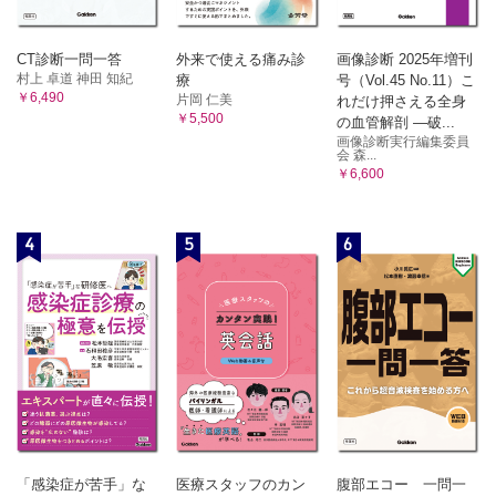
CT診断一問一答
外来で使える痛み診
画像診断 2025年増刊
村上 卓道 神田 知紀
療
号（Vol.45 No.11）こ
￥6,490
片岡 仁美
れだけ押さえる全身
￥5,500
の血管解剖 ―破...
画像診断実行編集委員
会 森...
￥6,600
4
5
6
「感染症が苦手」な
医療スタッフのカン
腹部エコー 一問一