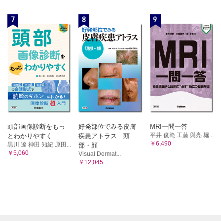
7
8
9
頭部画像診断をもっ
好発部位でみる皮膚
MRI一問一答
平井 俊範 工藤 與亮 堀...
とわかりやすく
疾患アトラス 頭
￥6,490
黒川 遼 神田 知紀 原田...
部・顔
￥5,060
Visual Dermat...
￥12,045