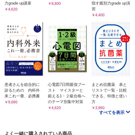
力grade up講座
指す鑑別力grade up演
￥8,800
習
￥4,620
￥4,400
患者さんを総合的に
心電図7日間最強ブー
まとめ抗菌薬 表と
診るための 内科外
スト マイスターと
リストで一覧・比較
来これ一冊、必携書
鍛える1・２級合格へ
できる、特徴と使い
のテーマ別集中対策
方
￥9,680
￥4,620
￥3,960
すべてを表示
よく一緒に購入されている商品