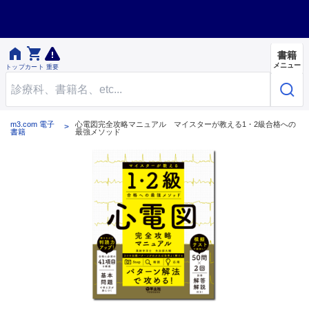


書籍
メニュー
トップ
カート
重要
m3.com 電子
心電図完全攻略マニュアル マイスターが教える1・2級合格への
書籍
最強メソッド