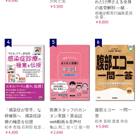
￥6,490
片岡 仁美
れだけ押さえる全身
￥5,500
の血管解剖 ―破...
画像診断実行編集委員
会 森...
￥6,600
4
5
6
「感染症が苦手」な
医療スタッフのカン
腹部エコー 一問一
研修医へ 感染症診
タン実践！英会話
答
松本 直樹 渡邊 幸信
療の極意を伝授
web動画＆音声付
￥5,940
松本 哲哉 石和田 稔彦 ...
亀山 周二 佐々江 龍一郎
￥4,400
￥2,640