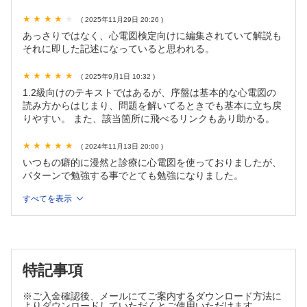
atypicalな不整脈はatypicalな経過に注意
( 2025年11月29日 20:26 )
心電図検定
あっさりではなく、心電図検定向けに編集されていて解説も
SNSを使った学習
それに即した記述になっていると思われる。
無症候性の心室細動
ベラセン！
( 2025年9月1日 10:32 )
1.2級向けのテキストではあるが、序盤は基本的な心電図の
読み方からはじまり、問題を解いてるときでも基本に立ち戻
りやすい。 また、該当箇所に飛べるリンクもあり助かる。
( 2024年11月13日 20:00 )
いつもの癖的に漫然と診療に心電図を使っておりましたが、
パターンで勉強する事でとても勉強になりました。
すべてを表示
特記事項
※ご入金確認後、メールにてご案内するダウンロード方法に
よりダウンロードしていただくとご使用いただけます。