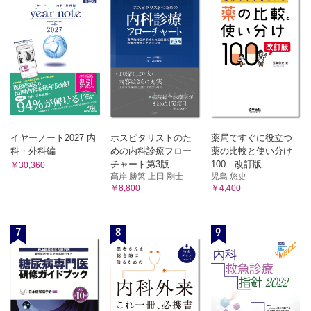
イヤーノート2027 内
ホスピタリストのた
薬局ですぐに役立つ
科・外科編
めの内科診療フロー
薬の比較と使い分け
チャート第3版
100 改訂版
￥30,360
髙岸 勝繁 上田 剛士
児島 悠史
￥8,800
￥4,400
7
8
9