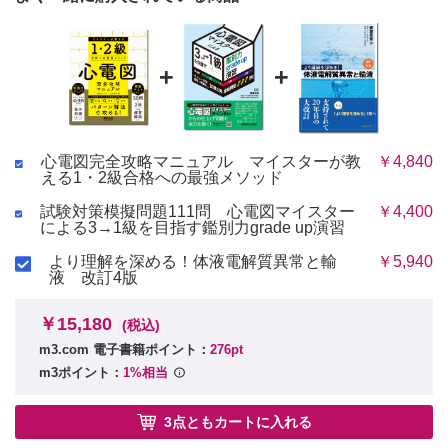
+
+
心電図完全攻略マニュアル マイスターが教
￥4,840
える1・2級合格への最強メソッド
試験対策模擬問題111問 心電図マイスター
￥4,400
による3→1級を目指す鑑別力grade up演習
より理解を深める！体液電解質異常と輸
￥5,940
液 改訂4版
￥15,180
(税込)
m3.com 電子書籍ポイント：
276pt
m3ポイント：
1%相当
3点ともカートに入れる