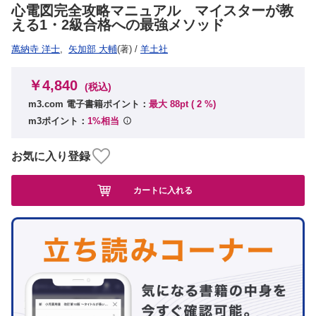
心電図完全攻略マニュアル マイスターが教
える1・2級合格への最強メソッド
萬納寺 洋士
,
矢加部 大輔
(著)
/
羊土社
￥4,840
(税込)
m3.com 電子書籍ポイント：
最大 88pt (
2
%)
m3ポイント：
1%相当
お気に入り登録
カートに入れる