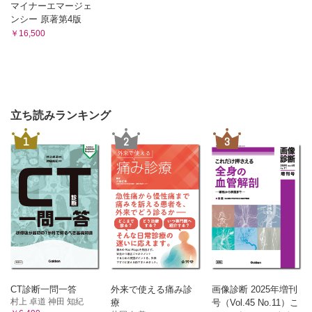
マイナーエマージェ
ンシー 原著第4版
￥16,500
立ち読みランキング
1
2
3
CT診断一問一答
外来で使える痛み診
画像診断 2025年増刊
村上 卓道 神田 知紀
療
号（Vol.45 No.11）こ