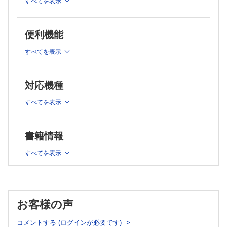
すべてを表示
問題11〜16
D 不整脈
問題17〜32
便利機能
E ペースメーカ波形
問題33〜34
すべてを表示
F 電解質異常
問題35
G その他
対応機種
問題36〜41
すべてを表示
心電図判読に必要な臨床知識のまとめ
第2章 模擬テスト
第1回
書籍情報
第2回
すべてを表示
索引
別冊：模擬テスト解答・解説
Column
心室リードはどこ？
お客様の声
若者を救った心室ペーシング
心電図モニターの落とし穴
コメントする (ログインが必要です)