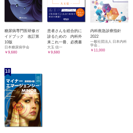
糖尿病専門医研修ガ
患者さんを総合的に
内科救急診療指針
イドブック 改訂第
診るための 内科外
2022
一般社団法人 日本内科
10版
来これ一冊、必携書
学会...
日本糖尿病学会
大玉 信一
￥11,000
￥9,680
￥9,680
10