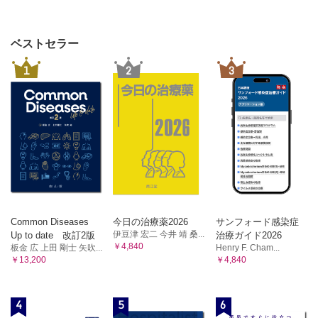
ベストセラー
1
2
3
Common Diseases
今日の治療薬2026
サンフォード感染症
伊豆津 宏二 今井 靖 桑...
Up to date 改訂2版
治療ガイド2026
￥4,840
板金 広 上田 剛士 矢吹...
Henry F. Cham...
￥13,200
￥4,840
4
5
6