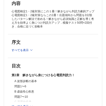
内容
心電図検定1・2級対策にこの１冊！解きながら判読力劇的アップ
心電図検定1・2級対策ならこの1冊！出題傾向から問題を3分類
したパターン解法で攻める！解きながら必須知識と正解を導く考
え方を効率よく身につけ判読力アップ．模擬テスト50問×2回付
き．合格に近づく攻略本
序文
すべてを表示
目次
第1章 解きながら身につける心電図判読力！
A 波形診断の基本
問題1〜6
B 虚血性心疾患
問題7〜10
C 器質的疾患