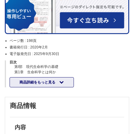
ページ数 :
198頁
書籍発行日 :
2020年2月
電子版発売日 :
2025年9月30日
目次
第I部 現代生命科学の基礎
第1章 生命科学とは何か
第2章 生命はどのように設計されているか
商品詳細をもっと見る
第3章 ゲノム情報はどのように発現するのか
第Ⅱ部 生命科学研究で明らかになった生命のしくみ
第4章 複雑な体はどのようにしてつくられるか
第5章 脳はどこまでわかったか
商品情報
第6章 がんとはどのような現象か
第7章 私たちの食と健康の関係
第8章 ヒトは病原体にどのように備えるか
第9章 環境と生物はどのようにかかわるか
第Ⅲ部 生命科学技術の進歩と社会との関係
内容
第10章 生命科学技術はここまで進んだ