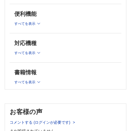
第6章 がんとはどのような現象か
第7章 私たちの食と健康の関係
便利機能
第8章 ヒトは病原体にどのように備えるか
第9章 環境と生物はどのようにかかわるか
すべてを表示
第Ⅲ部 生命科学技術の進歩と社会との関係
第10章 生命科学技術はここまで進んだ
対応機種
第11章 生命科学に関する倫理的・法的規制はどのようになっ
ているか
すべてを表示
第12章 生命科学の新たな展開
書籍情報
すべてを表示
お客様の声
コメントする (ログインが必要です)