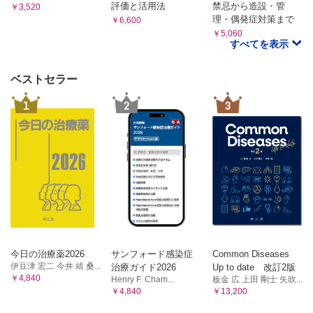
評価と活用法
禁忌から造設・管
￥3,520
理・偶発症対策まで
￥6,600
￥5,060
すべてを表示
ベストセラー
1
2
3
今日の治療薬2026
サンフォード感染症
Common Diseases
伊豆津 宏二 今井 靖 桑...
治療ガイド2026
Up to date 改訂2版
￥4,840
Henry F. Cham...
板金 広 上田 剛士 矢吹...
￥4,840
￥13,200