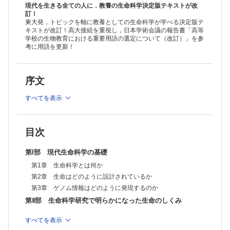
第11章 生命科学に関する倫理的・法的規制はどのようになっている
現代を生きる全ての人に．教養の生命科学決定版テキストが改
か
訂！
東大発，トピックを軸に教養としての生命科学が学べる決定版テ
第12章 生命科学の新たな展開
キストが改訂！高大接続を重視し，日本学術会議の報告書「高等
学校の生物教育における重要用語の選定について（改訂）」を参
考に用語を更新！
序文
すべてを表示
目次
第I部 現代生命科学の基礎
第1章 生命科学とは何か
第2章 生命はどのように設計されているか
第3章 ゲノム情報はどのように発現するのか
第Ⅱ部 生命科学研究で明らかになった生命のしくみ
第4章 複雑な体はどのようにしてつくられるか
すべてを表示
第5章 脳はどこまでわかったか