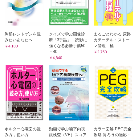
胸部レントゲンを読
クイズで学ぶ画像診
まるごとわかる 尿路
みたいあなたへ
断「3手詰」 読影に
カテーテル・ストー
強くなる必勝手筋50
マ管理 極
￥4,180
＋40
￥2,750
￥4,840
ホルター心電図の読
動画で学ぶ嚥下内視
カラー図解 PEG完全
み方，使い方
鏡検査（VE）スコア
攻略 胃ろうの適応・