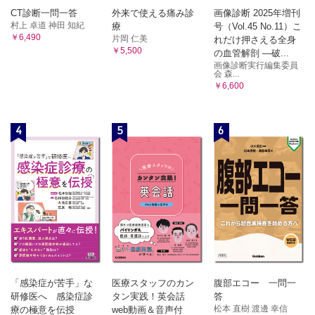
CT診断一問一答
外来で使える痛み診
画像診断 2025年増刊
村上 卓道 神田 知紀
療
号（Vol.45 No.11）こ
￥6,490
片岡 仁美
れだけ押さえる全身
￥5,500
の血管解剖 ―破...
画像診断実行編集委員
会 森...
￥6,600
4
5
6
「感染症が苦手」な
医療スタッフのカン
腹部エコー 一問一
研修医へ 感染症診
タン実践！英会話
答
松本 直樹 渡邊 幸信
療の極意を伝授
web動画＆音声付