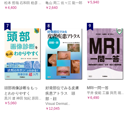
￥5,940
松本 哲哉 石和田 稔彦 ...
亀山 周二 佐々江 龍一郎
￥4,400
￥2,640
7
8
9
頭部画像診断をもっ
好発部位でみる皮膚
MRI一問一答
平井 俊範 工藤 與亮 堀...
とわかりやすく
疾患アトラス 頭
￥6,490
黒川 遼 神田 知紀 原田...
部・顔
￥5,060
Visual Dermat...
￥12,045