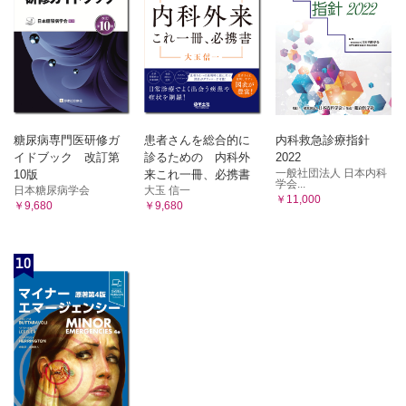
糖尿病専門医研修ガ
患者さんを総合的に
内科救急診療指針
イドブック 改訂第
診るための 内科外
2022
一般社団法人 日本内科
10版
来これ一冊、必携書
学会...
日本糖尿病学会
大玉 信一
￥11,000
￥9,680
￥9,680
10