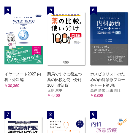
4
5
6
イヤーノート2027 内
薬局ですぐに役立つ
ホスピタリストのた
科・外科編
薬の比較と使い分け
めの内科診療フロー
100 改訂版
チャート第3版
￥30,360
児島 悠史
髙岸 勝繁 上田 剛士
￥4,400
￥8,800
7
8
9