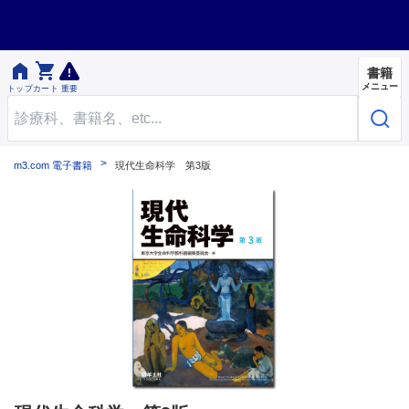


書籍
メニュー
トップ
カート
重要
m3.com 電子書籍
現代生命科学 第3版