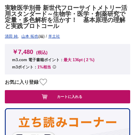
実験医学別冊 新世代フローサイトメトリー活
用スタンダード～生物学・医学・創薬研究で
定量・多色解析を活かす！ 基本原理の理解
と実践プロトコール
清田 純
,
山本 拓也
(編)
/
羊土社
￥7,480
(税込)
m3.com 電子書籍ポイント：
最大 136pt (
2
%)
m3ポイント：
1%相当
お気に入り登録
カートに入れる