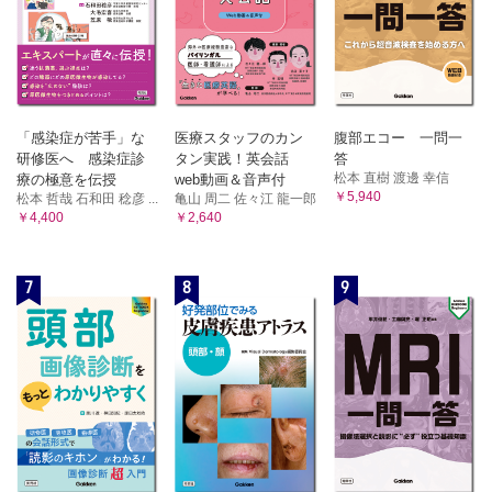
「感染症が苦手」な
医療スタッフのカン
腹部エコー 一問一
研修医へ 感染症診
タン実践！英会話
答
松本 直樹 渡邊 幸信
療の極意を伝授
web動画＆音声付
￥5,940
松本 哲哉 石和田 稔彦 ...
亀山 周二 佐々江 龍一郎
￥4,400
￥2,640
7
8
9