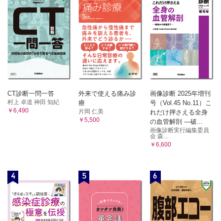
CT診断一問一答
外来で使える痛み診
画像診断 2025年増刊
村上 卓道 神田 知紀
療
号（Vol.45 No.11）こ
￥6,490
片岡 仁美
れだけ押さえる全身
￥5,500
の血管解剖 ―破...
画像診断実行編集委員
会 森...
￥6,600
4
5
6