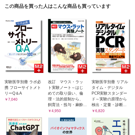
多江龍亮，茶本健司］
この商品を買った人はこんな商品も買っています
6 脳内免疫細胞のフローサイトメトリー解析［伊藤美菜子，
金子竜晟］
7 外科手術後がん組織検体を用いたがん微小環境の多重染色
ハイパラメーター解析［村上弘大，秋田裕史］
8 非臨床試験における非ヒト霊長類検体を用いた免疫学的解
析［野木森拓人］
第3章 フローサイトメトリーの未来
1 BD FACSymphony S6を用いた抗原特異的B 細胞ソーティ
ング［森山彩野，高橋宜聖］
2 Cytek Auroraを用いた抗原特異的T細胞表現型解析［森田
元，岩本弥生，Edmond Chua，上野英樹］
3 ゴーストサイトメトリー［太田禎生］
実験医学別冊 ラボ必
改訂 マウス・ラッ
実験医学別冊 リアル
4 スペクトル型セルアナライザー［黒山絢香，林 義治］
携 フローサイトメト
ト実験ノート～はじ
タイム・デジタル
5 フローサイトメーターを用いたエクソソームの解析［吉田
リーQ＆A
めての取り扱い、倫
PCR実験スタンダー
孟史，華山力成］
理・法的規制から、
ド～実験の原理から
￥7,040
6 機械学習を用いたFCMデータ解析 ～次元圧縮手法の原理と
飼育法・投与・麻酔...
検出・定量・診断...
事例［芳村美佳，林 哲太郎，二階堂 愛］
￥4,950
￥6,820
座談会
コアラボマネージャーに訊くFCMの落とし穴と成功のコツ［清
田 純，石井有実子，與座法子］