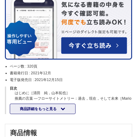
ページ数 :
320頁
書籍発行日 :
2021年12月
電子版発売日 :
2021年12月15日
目次
はじめに［清田 純，山本拓也］
推薦の言葉 ―フローサイトメトリー：過去，現在，そして未来［Mario
Roederer］
商品詳細をもっと見る
第1章 フローサイトメトリーを知る
1 ハイパラメーターフローサイトメーターの特徴について ～フローサ
イトメーター装置の理解［田中 聡］
商品情報
2 蛍光色素と蛍光補正［菅原ゆうこ］