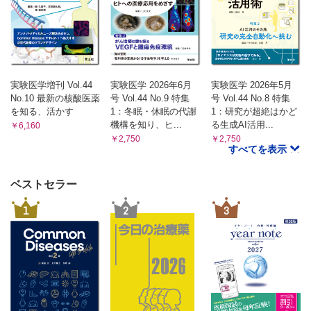
実験医学増刊 Vol.44
実験医学 2026年6月
実験医学 2026年5月
No.10 最新の核酸医薬
号 Vol.44 No.9 特集
号 Vol.44 No.8 特集
を知る、活かす
1：冬眠・休眠の代謝
1：研究が超絶はかど
機構を知り、ヒ...
る生成AI活用...
￥6,160
￥2,750
￥2,750
すべてを表示
ベストセラー
1
2
3