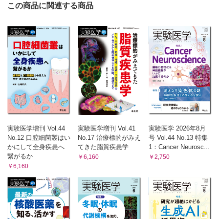
この商品に関連する商品
実験医学増刊 Vol.44
実験医学増刊 Vol.41
実験医学 2026年8月
No.12 口腔細菌叢はい
No.17 治療標的がみえ
号 Vol.44 No.13 特集
かにして全身疾患へ
てきた脂質疾患学
1：Cancer Neurosc...
繋がるか
￥6,160
￥2,750
￥6,160