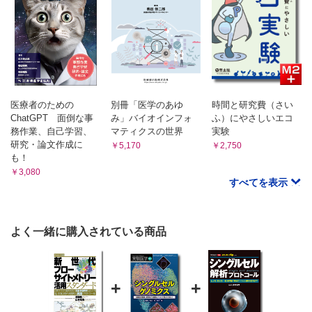
索引
執筆者一覧
医療者のための
別冊「医学のあゆ
時間と研究費（さい
ChatGPT 面倒な事
み」バイオインフォ
ふ）にやさしいエコ
務作業、自己学習、
マティクスの世界
実験
研究・論文作成に
￥5,170
￥2,750
も！
￥3,080
すべてを表示
よく一緒に購入されている商品
+
+