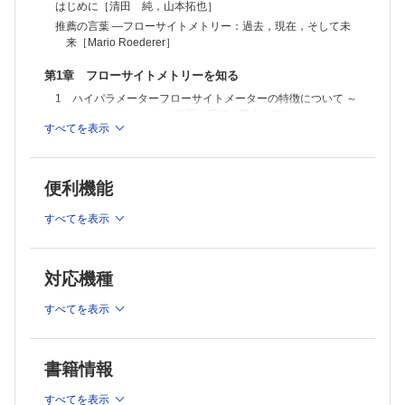
1 マスサイトメトリーによる腫瘍浸潤リンパ球のマルチカラー解析
はじめに［清田 純，山本拓也］
［杉山大介，西川博嘉］
推薦の言葉 ―フローサイトメトリー：過去，現在，そして未
2 創薬における薬剤スクリーニングのためのフローサイトメーターを
来［Mario Roederer］
用いた細胞内シグナル分子解析［升田雄士，長束佑太，野木森拓人］
3 造血器腫瘍におけるマルチカラーフローサイトメトリー検査の有用
第1章 フローサイトメトリーを知る
性［米澤賢二］
1 ハイパラメーターフローサイトメーターの特徴について ～
4 MAIT細胞解析［千葉麻子，三宅幸子］
フローサイトメーター装置の理解［田中 聡］
5 T 細胞のミトコンドリアとPD-1 染色［隅川（元）舞子，波多江龍
すべてを表示
亮，茶本健司］
2 蛍光色素と蛍光補正［菅原ゆうこ］
6 脳内免疫細胞のフローサイトメトリー解析［伊藤美菜子，金子竜
3 抗体パネルのデザイン［嘉陽啓之，菅原ゆうこ］
晟］
4 目的に応じたパネル最適化 ～対象分子の生物学的特性の知
7 外科手術後がん組織検体を用いたがん微小環境の多重染色ハイパラ
便利機能
識の必要性［髙濱正吉，東口公哉］
メーター解析［村上弘大，秋田裕史］
第2章 フローサイトメトリーを使う
8 非臨床試験における非ヒト霊長類検体を用いた免疫学的解析［野木
すべてを表示
森拓人］
Ⅰ 基礎科学研究・細胞内
第3章 フローサイトメトリーの未来
1 Fucciを用いた細胞周期解析［阪上‒ 沢野朝子，太田和健
1 BD FACSymphony S6を用いた抗原特異的B 細胞ソーティング［森
之，俣賀宣子，宮脇敦史］
対応機種
山彩野，高橋宜聖］
2 細胞内染色法を用いたサイトカイン産生の解析［金丸由
2 Cytek Auroraを用いた抗原特異的T細胞表現型解析［森田 元，岩本
美，渋谷和子］
すべてを表示
弥生，Edmond Chua，上野英樹］
3 ゴーストサイトメトリー［太田禎生］
3 培養細胞のリソソーム活性測定法 ～Lysosomal-METRIQ プ
4 スペクトル型セルアナライザー［黒山絢香，林 義治］
ローブを用いた蛍光比率によるリソソーム活性測定［石井俊
5 フローサイトメーターを用いたエクソソームの解析［吉田孟史，華
輔，板倉英祐］
書籍情報
山力成］
4 マスサイトメトリーを用いたヒストン修飾・細胞内シグナ
6 機械学習を用いたFCMデータ解析 ～次元圧縮手法の原理と事例［芳
ル伝達の解析［森嶋達也，清田章文，滝澤 仁］
すべてを表示