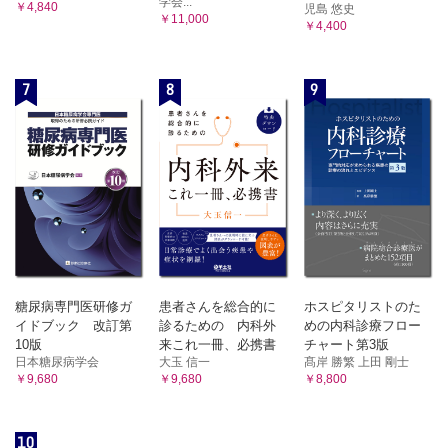
学会...
￥4,840
児島 悠史
￥11,000
￥4,400
7
8
9
糖尿病専門医研修ガ
患者さんを総合的に
ホスピタリストのた
イドブック 改訂第
診るための 内科外
めの内科診療フロー
10版
来これ一冊、必携書
チャート第3版
日本糖尿病学会
大玉 信一
髙岸 勝繁 上田 剛士
￥9,680
￥9,680
￥8,800
10