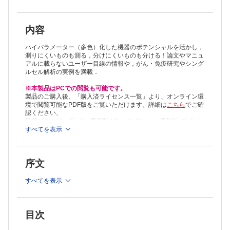
3 抗体パネルのデザイン［嘉陽啓之，菅原ゆうこ］
4 目的に応じたパネル最適化 ～対象分子の生物学的特性の知識の必要
性［髙濱正吉，東口公哉］
第2章 フローサイトメトリーを使う
内容
Ⅰ 基礎科学研究・細胞内
1 Fucciを用いた細胞周期解析［阪上‒ 沢野朝子，太田和健之，俣賀宣
ハイパラメーター（多色）化した機器のポテンシャルを活かし，
子，宮脇敦史］
測りにくいものも測る，分けにくいものも分ける！論文やマニュ
アルに載らないユーザー目線の情報や，がん・免疫研究やシング
2 細胞内染色法を用いたサイトカイン産生の解析［金丸由美，渋谷和
ルセル解析の実例を満載．
子］
3 培養細胞のリソソーム活性測定法 ～Lysosomal-METRIQ プローブ
※本製品はPCでの閲覧も可能です。
を用いた蛍光比率によるリソソーム活性測定［石井俊輔，板倉英祐］
製品のご購入後、「購入済ライセンス一覧」より、オンライン環
4 マスサイトメトリーを用いたヒストン修飾・細胞内シグナル伝達の
境で閲覧可能なPDF版をご覧いただけます。詳細は
こちら
でご確
解析［森嶋達也，清田章文，滝澤 仁］
認ください。
Ⅱ 基礎科学研究・細胞外
推奨ブラウザ： Firefox 最新版 / Google Chrome 最新版 / Safari
1 造血幹細胞のクローンソートとMoFlo，Index sorting［石塚幹太
最新版
すべてを表示
郎，山崎祐治， Hans Jiro Becker，山﨑 聡］
2 ヒトがん細胞のソーティング［保仙直毅］
3 がん異種移植マウスモデルを用いた転移がん細胞の分離［下野洋
序文
平］
4 間葉系幹細胞のソーティング［吉川倫太郎，陶山隆史，松崎有未］
すべてを表示
5 iPS 細胞からの血球細胞分化誘導とフローサイトメトリー解析［増
田喬子，河本 宏］
6 末梢組織に局在するさまざまな免疫担当細胞の表現型および機能解
析［飯島則文］
目次
Ⅲ トランスレーショナル研究