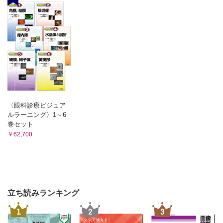
〈眼科診療ビジュア
ルラーニング〉1～6
巻セット
￥62,700
立ち読みランキング
1
2
3