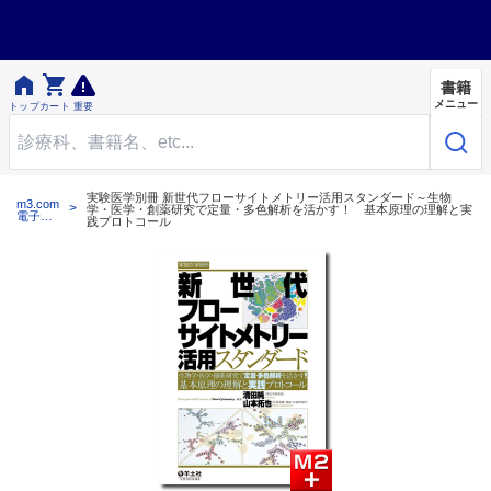


書籍
メニュー
トップ
カート
重要
実験医学別冊 新世代フローサイトメトリー活用スタンダード～生物
m3.com
学・医学・創薬研究で定量・多色解析を活かす！ 基本原理の理解と実
電子書
践プロトコール
籍