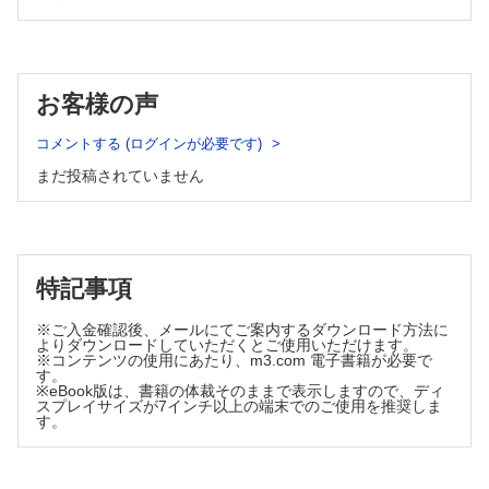
村美佳，林 哲太郎，二階堂 愛］
Ⅱ 基礎科学研究・細胞外
1 造血幹細胞のクローンソートとMoFlo，Index sorting［石
座談会
塚幹太郎，山崎祐治， Hans Jiro Becker，山﨑 聡］
コアラボマネージャーに訊くFCMの落とし穴と成功のコツ［清田
2 ヒトがん細胞のソーティング［保仙直毅］
純，石井有実子，與座法子］
お客様の声
索引
3 がん異種移植マウスモデルを用いた転移がん細胞の分離
執筆者一覧
［下野洋平］
コメントする (ログインが必要です)
4 間葉系幹細胞のソーティング［吉川倫太郎，陶山隆史，松
崎有未］
まだ投稿されていません
5 iPS 細胞からの血球細胞分化誘導とフローサイトメトリー
解析［増田喬子，河本 宏］
6 末梢組織に局在するさまざまな免疫担当細胞の表現型およ
び機能解析［飯島則文］
Ⅲ トランスレーショナル研究
特記事項
1 マスサイトメトリーによる腫瘍浸潤リンパ球のマルチカラ
ー解析［杉山大介，西川博嘉］
※ご入金確認後、メールにてご案内するダウンロード方法に
よりダウンロードしていただくとご使用いただけます。
2 創薬における薬剤スクリーニングのためのフローサイトメ
※コンテンツの使用にあたり、m3.com 電子書籍が必要で
ーターを用いた細胞内シグナル分子解析［升田雄士，長束佑
す。
太，野木森拓人］
※eBook版は、書籍の体裁そのままで表示しますので、ディ
スプレイサイズが7インチ以上の端末でのご使用を推奨しま
3 造血器腫瘍におけるマルチカラーフローサイトメトリー検
す。
査の有用性［米澤賢二］
4 MAIT細胞解析［千葉麻子，三宅幸子］
5 T 細胞のミトコンドリアとPD-1 染色［隅川（元）舞子，波