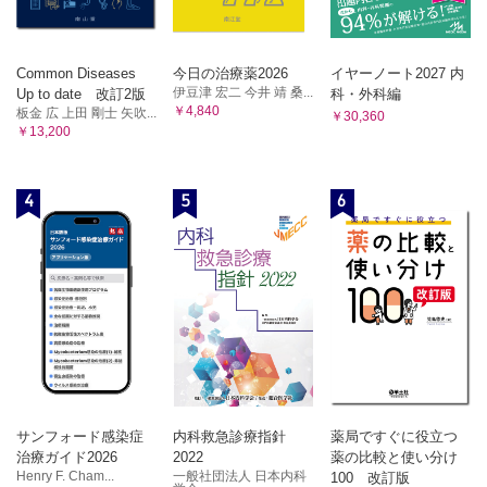
Common Diseases
今日の治療薬2026
イヤーノート2027 内
伊豆津 宏二 今井 靖 桑...
Up to date 改訂2版
科・外科編
￥4,840
板金 広 上田 剛士 矢吹...
￥30,360
￥13,200
4
5
6
サンフォード感染症
内科救急診療指針
薬局ですぐに役立つ
治療ガイド2026
2022
薬の比較と使い分け
Henry F. Cham...
一般社団法人 日本内科
100 改訂版