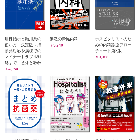
2 主訴がよくわからない…どうしよう… ～曖昧な主訴の対応
～
現場は"曖昧さ"で溢れている／問題点が曖昧なときの対応①：
ゴールから逆算する／問題点が曖昧なときの対応②：受診理
由を尋ねる
3 なんとなくオーダーした検査が陽性！どうする？ ～常に確
病棟指示と頻用薬の
無敵の腎臓内科
ホスピタリストのた
率で考える～
使い方 決定版～持
めの内科診療フロー
￥5,940
思ってた検査結果と違う！ どう解釈する？／「確率」という
参薬対応や病棟での
チャート第3版
羅針盤／検査の特性：感度・特異度・尤度比を把握する／検
マイナートラブル対
￥8,800
査前確率を意識せよ！／検査をオーダーする時点で，その後
処まで、意外と教わ...
の行動は決まっている！
￥4,950
第3章 意思決定【髙場 章宏】
0 総論
なぜ意思決定力が重要？／なぜ意思決定が難しい？／意思決定
力を鍛えるために
1 効率的な調べ方って？ ～臨床疑問の調べ方～
記憶力より"調べるスキル"！／「何がわからないのか」を把握
しよう／EBMの5ステップアプローチ
2 次にすることって何だろう…？ ～ゴール（＝あるべき状
態）から考える～
診断がついたら，次にすることは？／ゴールから逆算して，次
にすることを考える／他職種の情報を活用する