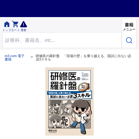


書籍
メニュー
トップ
カート
重要
m3.com 電子
研修医の羅針盤 「現場の壁」を乗り越える、国試に出ない必
書籍
須3スキル