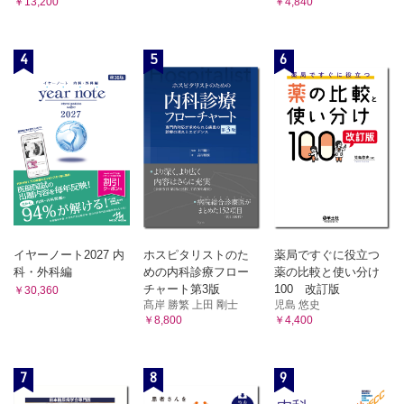
￥13,200
￥4,840
4
5
6
イヤーノート2027 内
ホスピタリストのた
薬局ですぐに役立つ
科・外科編
めの内科診療フロー
薬の比較と使い分け
チャート第3版
100 改訂版
￥30,360
髙岸 勝繁 上田 剛士
児島 悠史
￥8,800
￥4,400
7
8
9