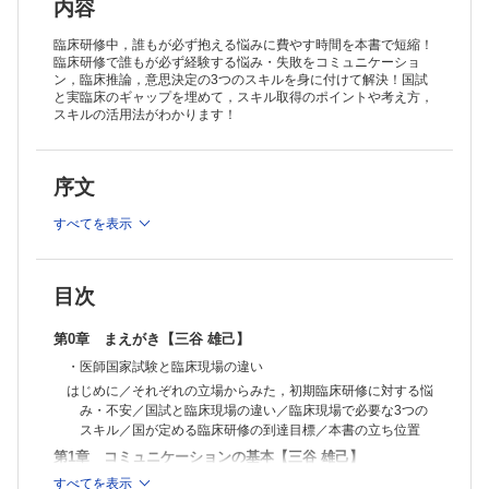
わない…そんなときの一工夫・解決策／自分の感情をコントロールする
内容
／問題と感情を分け，相手とゴールをすり合わせる／コミュニケーショ
2 今日もまた看護師さんに怒られた… ～看護師さんとのコミュニケー
ンを諦めない！
ション～
臨床研修中，誰もが必ず抱える悩みに費やす時間を本書で短縮！
コミュニケーションは大切だけど，いざとろうとすると難しい…／看護
臨床研修で誰もが必ず経験する悩み・失敗をコミュニケーショ
ン，臨床推論，意思決定の3つのスキルを身に付けて解決！国試
師さんをよく知ろう！／医師と看護師がそれぞれ重視・優先しているこ
と実臨床のギャップを埋めて，スキル取得のポイントや考え方，
とは何か？／医師と看護師さんをつなぐ ～病棟指示／上手くコミュニ
3 他職種の人から電話がかかってくるとドギマギしちゃう… ～他職種
スキルの活用法がわかります！
ケーションをとるためのコツは？
とのコミュニケーション～
あのスタッフの方の職種って何…？ 思ったよりも多い医療系の職種／
薬剤師〜薬剤のスペシャリスト／療法士〜リハビリテーションのスペシ
ャリスト／臨床検査技師〜検査のスペシャリスト／診療放射線技師〜画
4 文書を書くのって難しい… ～文書作成～
序文
像検査のスペシャリスト／臨床工学技士〜医療機器のスペシャリスト／
文書作成とは，実はコミュニケーションの一形態／紹介状は"バトン"！
管理栄養士〜栄養療法のスペシャリスト／すべての医療スタッフは，患
5 上の先生へのコンサルトって難しい… ～上級医へのコンサルト～
すべてを表示
者さんのために
コンサルトの壁を乗り越えよ！／コンサルトの目的と相手のニーズを意
識しよう／コンサルトのポイント／コンサルトの型／伝書鳩からの卒
業！ 自分の足で稼いで，自分の頭で考えよう！
6 医者も見た目が9割？ ～身だしなみと礼節～
目次
今までの常識はここでは非常識？！ 意外とわからない病院での正しい
身だしなみと礼節／あなたは"医師"としてみられている／医師が身にま
とう，白衣の役割／医師である前に"人"でもある
第2章 臨床推論【髙場 章宏】
第0章 まえがき【三谷 雄己】
0 概論：臨床推論という霧海に挑もう
・医師国家試験と臨床現場の違い
臨床推論を学ぶ難しさ／臨床推論を学ぶうえで重要な「考え方」を身に
はじめに／それぞれの立場からみた，初期臨床研修に対する悩
付けよう！
み・不安／国試と臨床現場の違い／臨床現場で必要な3つの
1 「めまい」って言われたのに… ～臨床推論の出発地点：「問題点」
スキル／国が定める臨床研修の到達目標／本書の立ち位置
を抽出する～
臨床推論という航海の出発点／医師の仕事≒患者さんの問題解決／「誤
第1章 コミュニケーションの基本【三谷 雄己】
変換」の罠：注意すべき主訴／鑑別疾患リストをあげよう！
すべてを表示
0 コミュニケーション 総論