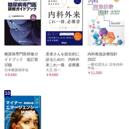
糖尿病専門医研修ガ
患者さんを総合的に
内科救急診療指針
イドブック 改訂第
診るための 内科外
2022
一般社団法人 日本内科
10版
来これ一冊、必携書
学会...
日本糖尿病学会
大玉 信一
￥11,000
￥9,680
￥9,680
10