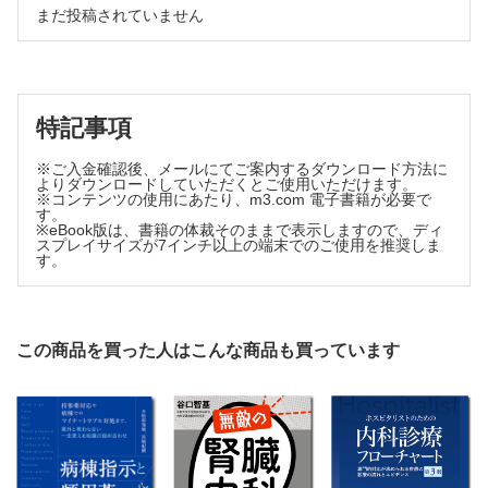
1. 教わり上手になる！ キーワードは「なべおたま」⁈【三谷 雄己】
のために
まだ投稿されていません
文書作成とは，実はコミュニケーションの一形態／紹介状
2. 直観的思考（システム１）と分析的思考（システム２）〜あなたは
は"バトン"！
今，どちらの思考を使っていますか？ 〜【髙場 章宏】
5 上の先生へのコンサルトって難しい… ～上級医へのコンサ
3. UpToDate の使い方をマスターしよう！【髙場 章宏】
ルト～
コンサルトの壁を乗り越えよ！／コンサルトの目的と相手のニ
特記事項
ーズを意識しよう／コンサルトのポイント／コンサルトの型
／伝書鳩からの卒業！ 自分の足で稼いで，自分の頭で考え
よう！
※ご入金確認後、メールにてご案内するダウンロード方法に
よりダウンロードしていただくとご使用いただけます。
6 医者も見た目が9割？ ～身だしなみと礼節～
※コンテンツの使用にあたり、m3.com 電子書籍が必要で
今までの常識はここでは非常識？！ 意外とわからない病院で
す。
※eBook版は、書籍の体裁そのままで表示しますので、ディ
の正しい身だしなみと礼節／あなたは"医師"としてみられて
スプレイサイズが7インチ以上の端末でのご使用を推奨しま
いる／医師が身にまとう，白衣の役割／医師である前
す。
に"人"でもある
第2章 臨床推論【髙場 章宏】
0 概論：臨床推論という霧海に挑もう
この商品を買った人はこんな商品も買っています
臨床推論を学ぶ難しさ／臨床推論を学ぶうえで重要な「考え
方」を身に付けよう！
1 「めまい」って言われたのに… ～臨床推論の出発地点：
「問題点」を抽出する～
臨床推論という航海の出発点／医師の仕事≒患者さんの問題解
決／「誤変換」の罠：注意すべき主訴／鑑別疾患リストをあ
げよう！