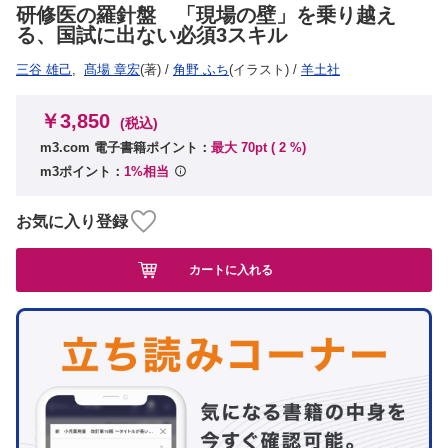
研修医の羅針盤 「現場の壁」を乗り越え
る、国試に出ない必須3スキル
三谷 雄己
,
髙場 章宏
(著)
/
角野 ふち
(イラスト)
/
羊土社
￥3,850
(税込)
m3.com 電子書籍ポイント：
最大 70pt (
2
%)
m3ポイント：
1%相当
お気に入り登録
カートに入れる