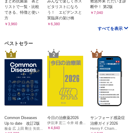
まとめ抗菌薬 表と
みんなで楽しくホス
救急外来 ただいま診
3 どうやって説明して，治療方針を決めればよいか… ～病状
リストで一覧・比較
ピタリストになろ
断中！ 第2版
説明～
できる、特徴と使い
う！ エビデンスと
￥7,040
治療方針に迷ったら…目標（ゴール）から考える／リスクと不
方
実臨床の架け橋
確実性（選択肢の数）から，説明のプロセスを考える／病状
￥3,960
￥6,380
説明の6つのステップ／治療方針を決められないとき…
すべてを表示
おわりに
索引
ベストセラー
Column
1
2
3
1. 教わり上手になる！ キーワードは「なべおたま」⁈【三谷
雄己】
2. 直観的思考（システム１）と分析的思考（システム２）〜あ
なたは今，どちらの思考を使っていますか？ 〜【髙場 章
宏】
3. UpToDate の使い方をマスターしよう！【髙場 章宏】
Common Diseases
今日の治療薬2026
サンフォード感染症
伊豆津 宏二 今井 靖 桑...
Up to date 改訂2版
治療ガイド2026
￥4,840
板金 広 上田 剛士 矢吹...
Henry F. Cham...