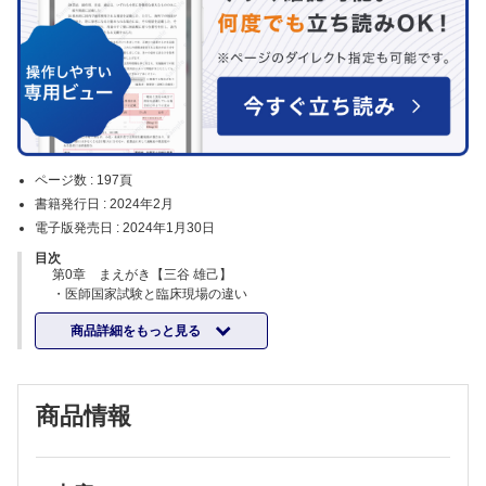
ページ数 :
197頁
書籍発行日 :
2024年2月
電子版発売日 :
2024年1月30日
目次
第0章 まえがき【三谷 雄己】
・医師国家試験と臨床現場の違い
はじめに／それぞれの立場からみた，初期臨床研修に対する悩み・不安
商品詳細をもっと見る
／国試と臨床現場の違い／臨床現場で必要な3つのスキル／国が定める
臨床研修の到達目標／本書の立ち位置
第1章 コミュニケーションの基本【三谷 雄己】
0 コミュニケーション 総論
「臨床現場」という大海原を旅するには，仲間とのコミュニケーション
商品情報
が必要不可欠！
1 みんな，全然話を聞いてくれないじゃん！ ～患者さんとのコミュニ
ケーション～
医師と患者さんはどうしてわかり合えないことがある？／上手く噛み合