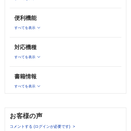
2 主訴がよくわからない…どうしよう… ～曖昧な主訴の対応～
「臨床現場」という大海原を旅するには，仲間とのコミュニケ
現場は"曖昧さ"で溢れている／問題点が曖昧なときの対応①：ゴールか
ーションが必要不可欠！
ら逆算する／問題点が曖昧なときの対応②：受診理由を尋ねる
便利機能
1 みんな，全然話を聞いてくれないじゃん！ ～患者さんとの
3 なんとなくオーダーした検査が陽性！どうする？ ～常に確率で考え
コミュニケーション～
る～
思ってた検査結果と違う！ どう解釈する？／「確率」という羅針盤／
すべてを表示
医師と患者さんはどうしてわかり合えないことがある？／上手
検査の特性：感度・特異度・尤度比を把握する／検査前確率を意識せ
く噛み合わない…そんなときの一工夫・解決策／自分の感情
よ！／検査をオーダーする時点で，その後の行動は決まっている！
第3章 意思決定【髙場 章宏】
をコントロールする／問題と感情を分け，相手とゴールをす
0 総論
り合わせる／コミュニケーションを諦めない！
対応機種
なぜ意思決定力が重要？／なぜ意思決定が難しい？／意思決定力を鍛え
2 今日もまた看護師さんに怒られた… ～看護師さんとのコミ
るために
ュニケーション～
すべてを表示
1 効率的な調べ方って？ ～臨床疑問の調べ方～
コミュニケーションは大切だけど，いざとろうとすると難し
記憶力より"調べるスキル"！／「何がわからないのか」を把握しよう／
い…／看護師さんをよく知ろう！／医師と看護師がそれぞれ
EBMの5ステップアプローチ
重視・優先していることは何か？／医師と看護師さんをつな
2 次にすることって何だろう…？ ～ゴール（＝あるべき状態）から考
書籍情報
ぐ ～病棟指示／上手くコミュニケーションをとるためのコ
える～
ツは？
診断がついたら，次にすることは？／ゴールから逆算して，次にするこ
すべてを表示
3 他職種の人から電話がかかってくるとドギマギしちゃう…
とを考える／他職種の情報を活用する
～他職種とのコミュニケーション～
3 どうやって説明して，治療方針を決めればよいか… ～病状説明～
治療方針に迷ったら…目標（ゴール）から考える／リスクと不確実性
あのスタッフの方の職種って何…？ 思ったよりも多い医療系
（選択肢の数）から，説明のプロセスを考える／病状説明の6つのステ
の職種／薬剤師〜薬剤のスペシャリスト／療法士〜リハビリ
ップ／治療方針を決められないとき…
おわりに
テーションのスペシャリスト／臨床検査技師〜検査のスペシ
お客様の声
ャリスト／診療放射線技師〜画像検査のスペシャリスト／臨
索引
床工学技士〜医療機器のスペシャリスト／管理栄養士〜栄養
コメントする (ログインが必要です)
Column
療法のスペシャリスト／すべての医療スタッフは，患者さん
4 文書を書くのって難しい… ～文書作成～