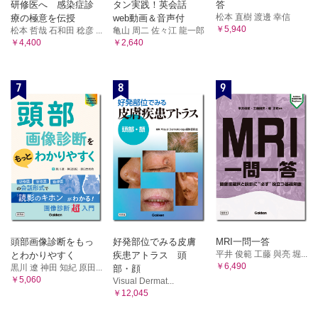
研修医へ 感染症診
タン実践！英会話
答
松本 直樹 渡邊 幸信
療の極意を伝授
web動画＆音声付
￥5,940
松本 哲哉 石和田 稔彦 ...
亀山 周二 佐々江 龍一郎
￥4,400
￥2,640
7
8
9
頭部画像診断をもっ
好発部位でみる皮膚
MRI一問一答
平井 俊範 工藤 與亮 堀...
とわかりやすく
疾患アトラス 頭
￥6,490
黒川 遼 神田 知紀 原田...
部・顔
￥5,060
Visual Dermat...
￥12,045