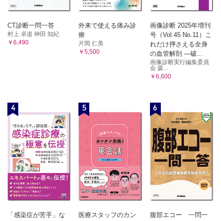
CT診断一問一答
外来で使える痛み診
画像診断 2025年増刊
村上 卓道 神田 知紀
療
号（Vol.45 No.11）こ
￥6,490
片岡 仁美
れだけ押さえる全身
￥5,500
の血管解剖 ―破...
画像診断実行編集委員
会 森...
￥6,600
4
5
6
「感染症が苦手」な
医療スタッフのカン
腹部エコー 一問一