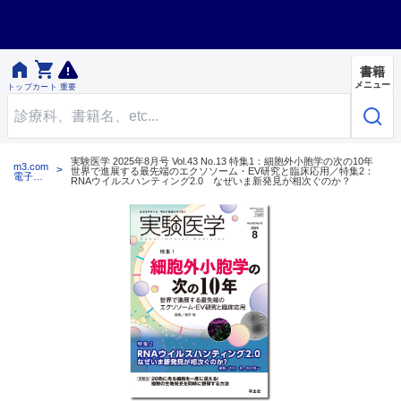


書籍
メニュー
トップ
カート
重要
実験医学 2025年8月号 Vol.43 No.13 特集1：細胞外小胞学の次の10年
m3.com
世界で進展する最先端のエクソソーム・EV研究と臨床応用／特集2：
電子書
RNAウイルスハンティング2.0 なぜいま新発見が相次ぐのか？
籍