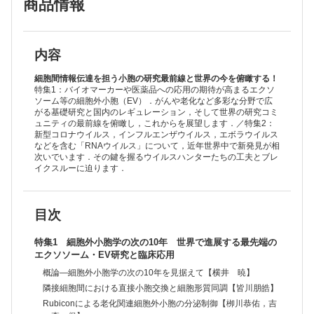
商品情報
EVシートによる新しいEVトランスレーショナル研究開発【長尾有佳
里，横井 暁】
治療用EV製剤のレギュレーション【石井明子】
EV研究コミュニティとしてのISEVとJSEV【藤田 雄】
世界最前線レポート：ISEV参加レポート―音楽の都から細胞外小胞へ
内容
【大嶋一輝，松﨑潤太郎】
特集2 RNAウイルスハンティング2.0 なぜいま新発見が相次ぐの
細胞間情報伝達を担う小胞の研究最前線と世界の今を俯瞰する！
か？
特集1：バイオマーカーや医薬品への応用の期待が高まるエクソ
ソーム等の細胞外小胞（EV）．がんや老化など多彩な分野で広
概論―RNAウイルスハンティングの新時代【中川 草，坂口翔一】
がる基礎研究と国内のレギュレーション，そして世界の研究コミ
“配列に頼らず”未知のRNAウイルスを暴け！【浦山俊一，布浦拓郎】
ュニティの最前線を俯瞰し，これからを展望します．／特集2：
野生動物からのRNAウイルスハンティング【大場靖子，佐々木道仁，
新型コロナウイルス，インフルエンザウイルス，エボラウイルス
澤 洋文】
などを含む「RNAウイルス」について，近年世界中で新発見が相
アンビセンスコード戦略をもつコルミオウイルスの発見【岸本麻衣，堀
次いでいます．その鍵を握るウイルスハンターたちの工夫とブレ
江真行】
イクスルーに迫ります．
世界最前線レポート：RdRp Summit 2025開催報告【坂口翔一】
連載
News & Hot Paper Digest
目次
ALKBH5は2つの経路を通じて，糖代謝と脂質代謝を独立に制御する
【田蒔基行】
タンパク質のドメイン特異的に糖鎖を付加する新酵素【木塚康彦】
特集1 細胞外小胞学の次の10年 世界で進展する最先端の
AI Scientist最前線【山田涼太】
エクソソーム・EV研究と臨床応用
多彩な背景の若手研究者が留学やキャリアを語らう―UJA×生化学若い
概論―細胞外小胞学の次の10年を見据えて【横井 暁】
研究者の会×co-Lab BRAINS共催「留学のすゝめ」開催報告【中野香
隣接細胞間における直接小胞交換と細胞形質同調【皆川朋皓】
菜，石本太我，赤木紀之】
カレントトピックス
Rubiconによる老化関連細胞外小胞の分泌制御【栁川恭佑，吉
がんはなぜ転移しはじめるのか―活性酸素種の可視化から見えた意義