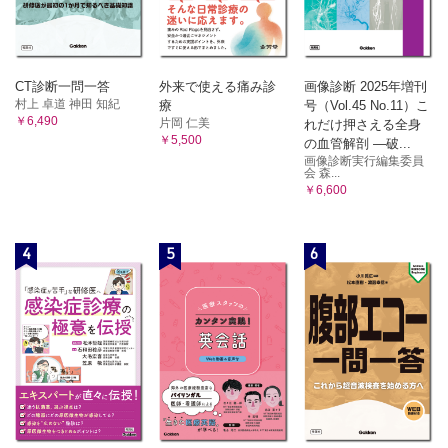
CT診断一問一答
外来で使える痛み診
画像診断 2025年増刊
村上 卓道 神田 知紀
療
号（Vol.45 No.11）こ
￥6,490
片岡 仁美
れだけ押さえる全身
￥5,500
の血管解剖 ―破...
画像診断実行編集委員
会 森...
￥6,600
4
5
6