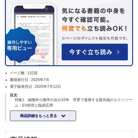
ページ数 :
132頁
書籍発行日 :
2025年7月
電子版発売日 :
2025年7月12日
目次
特集1 細胞外小胞学の次の10年 世界で進展する最先端のエクソソー
ム・EV研究と臨床応用
概論―細胞外小胞学の次の10年を見据えて【横井 暁】
商品詳細をもっと見る
隣接細胞間における直接小胞交換と細胞形質同調【皆川朋皓】
Rubiconによる老化関連細胞外小胞の分泌制御【栁川恭佑，吉森 保】
免疫応答における細胞外小胞の関与【石野貴雅，冨樫庸介】
細菌が生み出す多様な膜小胞の世界【永久保利紀，豊福雅典】