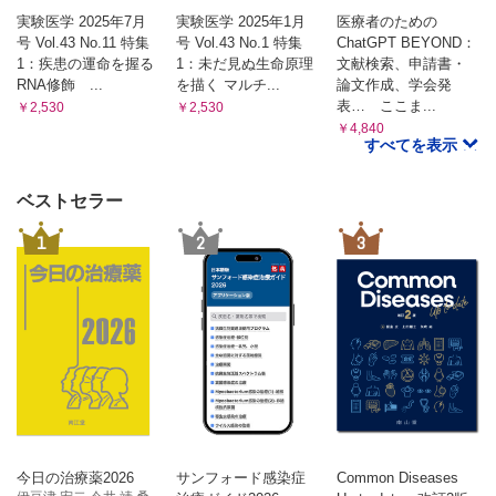
実験医学 2025年7月
実験医学 2025年1月
医療者のための
号 Vol.43 No.11 特集
号 Vol.43 No.1 特集
ChatGPT BEYOND：
1：疾患の運命を握る
1：未だ見ぬ生命原理
文献検索、申請書・
RNA修飾 ...
を描く マルチ...
論文作成、学会発
表… ここま...
￥2,530
￥2,530
￥4,840
すべてを表示
ベストセラー
1
2
3
今日の治療薬2026
サンフォード感染症
Common Diseases