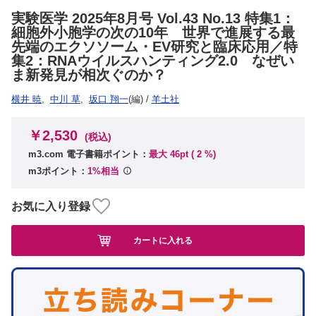
実験医学 2025年8月号 Vol.43 No.13 特集1：
細胞外小胞学の次の10年 世界で進展する最
先端のエクソソーム・EV研究と臨床応用／特
集2：RNAウイルスハンティング2.0 なぜい
ま新発見が相次ぐのか？
横井 暁
,
中川 草
,
坂口 翔一
(編)
/
羊土社
￥2,530
(税込)
m3.com 電子書籍ポイント：
最大 46pt (
2
%)
m3ポイント：
1%相当
お気に入り登録
カートに入れる