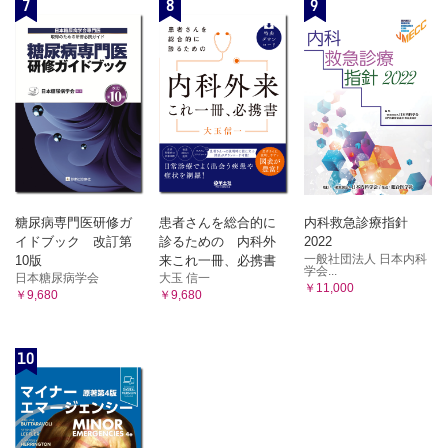
7
8
9
糖尿病専門医研修ガ
患者さんを総合的に
内科救急診療指針
イドブック 改訂第
診るための 内科外
2022
一般社団法人 日本内科
10版
来これ一冊、必携書
学会...
日本糖尿病学会
大玉 信一
￥11,000
￥9,680
￥9,680
10