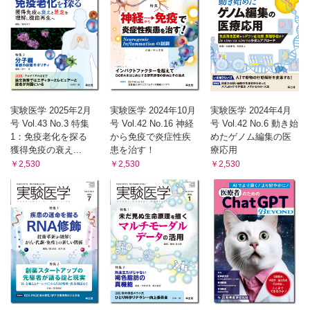
20色に光る細胞を一度に捉える！ 複数の生物発光を同時に
観察する方法【服部 満，永井健治】
Conference & Workshop
臨床免疫学と病理学の融合と昇華をめざして【鳥越俊彦】
ラボレポート
ハイリスク・ハイリターンの勧め？ 迷ったら挑む，無鉄砲
アメリカ独立記録―University of Washington【浜崎伸
実験医学 2025年2月
実験医学 2024年10月
実験医学 2024年4月
彦】
号 Vol.43 No.3 特集
号 Vol.42 No.16 神経
号 Vol.42 No.6 動き始
Opinion-研究の現場から
1：免疫老化を探る
から免疫で炎症性疾
めたゲノム編集の医
お酒があってもなくても：楽しい場のつくり方【武井梓穂】
獲得免疫の衰え...
患を治す！
療応用
バイオでパズる！
￥2,530
￥2,530
￥2,530
同じ文字は何？【山田力志】