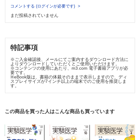
コメントする (ログインが必要です)
News & Hot Paper Digest
ALKBH5は2つの経路を通じて，糖代謝と脂質代謝を独立に
まだ投稿されていません
制御する【田蒔基行】
タンパク質のドメイン特異的に糖鎖を付加する新酵素【木塚
康彦】
AI Scientist最前線【山田涼太】
多彩な背景の若手研究者が留学やキャリアを語らう―UJA×
特記事項
生化学若い研究者の会×co-Lab BRAINS共催「留学のすゝ
め」開催報告【中野香菜，石本太我，赤木紀之】
※ご入金確認後、メールにてご案内するダウンロード方法に
カレントトピックス
よりダウンロードしていただくとご使用いただけます。
※コンテンツの使用にあたり、m3.com 電子書籍アプリが必
がんはなぜ転移しはじめるのか―活性酸素種の可視化から見
要です。
えた意義【植田誉志史，高橋重成】
※eBook版は、書籍の体裁そのままで表示しますので、ディ
スプレイサイズが7インチ以上の端末でのご使用を推奨しま
口腔細菌叢の破綻が慢性移植片対宿主病（cGVHD）を増悪
す。
させる【神原由依，藤原英晃】
老化骨髄におけるGPR183高発現・ミトコンドリア多量型造
血幹細胞の自己複製能と生存優位性【戸谷治仁，松村貴
由，須田年生】
この商品を買った人はこんな商品も買っています
Reprimoによる新規がん細胞死経路の発見―副作用の少ない
新薬開発に向けて【上野康大，滝川雅大，大木理恵子】
アカデミアの泳ぎ方
図の作り方（後編）【谷内江 望】
クローズアップ実験法