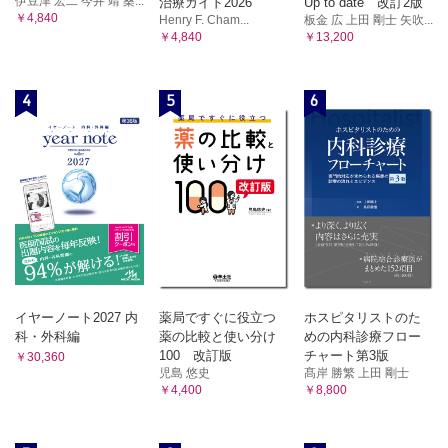
伊豆津 宏二 今井 靖 桑...
治療ガイド2026
Up to date 改訂2版
￥4,840
Henry F. Cham...
板金 広 上田 剛士 矢吹...
￥4,840
￥13,200
4
5
6
イヤーノート2027 内
薬局ですぐに役立つ
ホスピタリストのた
科・外科編
薬の比較と使い分け
めの内科診療フロー
100 改訂版
チャート第3版
￥30,360
児島 悠史
髙岸 勝繁 上田 剛士
￥4,400
￥8,800