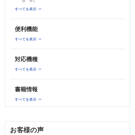
森 保】
【植田誉志史，高橋重成】
口腔細菌叢の破綻が慢性移植片対宿主病（cGVHD）を増悪させる【神
免疫応答における細胞外小胞の関与【石野貴雅，冨樫庸介】
すべてを表示
原由依，藤原英晃】
細菌が生み出す多様な膜小胞の世界【永久保利紀，豊福雅典】
老化骨髄におけるGPR183高発現・ミトコンドリア多量型造血幹細胞の
EVシートによる新しいEVトランスレーショナル研究開発【長
自己複製能と生存優位性【戸谷治仁，松村貴由，須田年生】
尾有佳里，横井 暁】
便利機能
Reprimoによる新規がん細胞死経路の発見―副作用の少ない新薬開発に
治療用EV製剤のレギュレーション【石井明子】
向けて【上野康大，滝川雅大，大木理恵子】
アカデミアの泳ぎ方
すべてを表示
EV研究コミュニティとしてのISEVとJSEV【藤田 雄】
図の作り方（後編）【谷内江 望】
世界最前線レポート：ISEV参加レポート―音楽の都から細胞
クローズアップ実験法
外小胞へ【大嶋一輝，松﨑潤太郎】
20色に光る細胞を一度に捉える！ 複数の生物発光を同時に観察する方
対応機種
特集2 RNAウイルスハンティング2.0 なぜいま新発見が
法【服部 満，永井健治】
相次ぐのか？
Conference & Workshop
すべてを表示
臨床免疫学と病理学の融合と昇華をめざして【鳥越俊彦】
概論―RNAウイルスハンティングの新時代【中川 草，坂口翔
ラボレポート
一】
ハイリスク・ハイリターンの勧め？ 迷ったら挑む，無鉄砲アメリカ独
“配列に頼らず”未知のRNAウイルスを暴け！【浦山俊一，布浦
立記録―University of Washington【浜崎伸彦】
書籍情報
拓郎】
Opinion-研究の現場から
野生動物からのRNAウイルスハンティング【大場靖子，佐々木
お酒があってもなくても：楽しい場のつくり方【武井梓穂】
すべてを表示
道仁，澤 洋文】
バイオでパズる！
アンビセンスコード戦略をもつコルミオウイルスの発見【岸本
同じ文字は何？【山田力志】
麻衣，堀江真行】
世界最前線レポート：RdRp Summit 2025開催報告【坂口翔
一】
お客様の声
連載