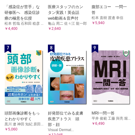
「感染症が苦手」な
医療スタッフのカン
腹部エコー 一問一
研修医へ 感染症診
タン実践！英会話
答
松本 直樹 渡邊 幸信
療の極意を伝授
web動画＆音声付
￥5,940
松本 哲哉 石和田 稔彦 ...
亀山 周二 佐々江 龍一郎
￥4,400
￥2,640
7
8
9
頭部画像診断をもっ
好発部位でみる皮膚
MRI一問一答
平井 俊範 工藤 與亮 堀...
とわかりやすく
疾患アトラス 頭
￥6,490
黒川 遼 神田 知紀 原田...
部・顔
￥5,060
Visual Dermat...
￥12,045