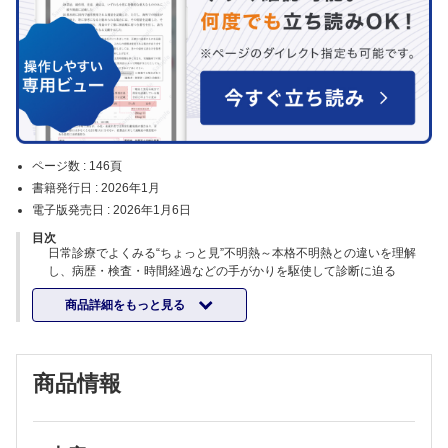
ページ数 :
146頁
書籍発行日 :
2026年1月
電子版発売日 :
2026年1月6日
目次
日常診療でよくみる“ちょっと見”不明熱～本格不明熱との違いを理解
し、病歴・検査・時間経過などの手がかりを駆使して診断に迫る
野口善令／編
商品詳細をもっと見る
特集にあたって【野口善令】
第1章：ちょっと見不明熱
発熱：その奥に潜むものは？ ～「ちょっと見不明熱」 vs 「本格不明
熱」【野口善令】
商品情報
「ちょっと見不明熱」へのアプローチ【鈴木佐緒里，野口善令】
高齢者の「ちょっと見不明熱」【加藤心良】
入院中に発症した「ちょっと見不明熱」の診療戦略【山本真輝】
急な「ちょっと見不明熱」に「かぜ」の病名をつけない ～急性不明熱