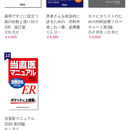
薬局ですぐに役立つ
患者さんを総合的に
ホスピタリストのた
薬の比較と使い分け
診るための 内科外
めの内科診療フロー
100 改訂版
来これ一冊、必携書
チャート第3版
児島 悠史
大玉 信一
髙岸 勝繁 上田 剛士
￥4,400
￥9,680
￥8,800
10
当直医マニュアル
2026 第29版
井上 賀元