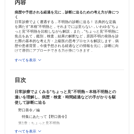
のチェックリストを活用して重要疾患を見逃さない【岸田直樹】
内容
「ちょっと見不明熱」へ抗菌薬，解熱薬はどう使うか【渡邉剛史】
第2章：本格不明熱
病歴や予想される経過を元に，診断に迫るための考え方が身につ
本格不明熱とは何か【吉見祐輔】
く
日常診療でよく遭遇する，不明熱の診断に迫る！ 古典的な定義
本格不明熱へのアプローチ【末松篤樹】
を満たす“本格”不明熱と，それまでには至らない，いわゆる“ちょ
連載
っと見”不明熱を比較しながら解説．また，“ちょっと見”不明熱に
実践！ 画像診断Q&A―このサインを見落とすな
焦点をあて，鑑別，検査，結果の解釈など，原因不明の発熱を診
のどに違和感がある90歳代男性【山内哲司】
た際の基本的な考え方・上級医の思考プロセスを解説します．病
咳嗽，胸部異常陰影で紹介受診した70歳代女性【杉野美緒，西村直
歴や患者背景，今後予想される経過などの情報を元に，診断に向
樹】
けて適切にアプローチできる力が身につきます．
なるほどわかった！ 日常診療のズバリ基本講座
患者に「わかりやすく」説明するコツ：前編（全3回）【松本千明】
すべてを表示
≫ 「レジデントノート」最新号・バックナンバーはこちら
“研修医あるある”から学ぶ救急診療トレーニング
≫
「レジデントノート」年間購読、受付中！
第9回 「心停止対応のピットフォール」【武部弘太郎，奥村尚稔】
今日から使える！ 病棟の身体診察
目次
※本製品はPCでの閲覧も可能です。
第5回 入院患者のショック【劉 彦伯】
「購入済ライセンス一覧」よりオンライン環境でPDF版をご覧い
よく使う日常治療薬の正しい使い方
ただけます。詳細は
こちら
でご確認ください。
日常診療でよくみる“ちょっと見”不明熱～本格不明熱との
月経困難症治療薬の正しい使い方 ～病態を理解して，正しい治療薬を
違いを理解し、病歴・検査・時間経過などの手がかりを駆
選ぶ・使う・説明する【小谷泰史】
使して診断に迫る
こんなにも面白い医学の世界 からだのトリビア教えます
第137回 エアバッグ物語【中尾篤典】
野口善令／編
Step Beyond Resident
特集にあたって【野口善令】
第261回 見逃してはいけない！Part6 ～洗練した大動脈診療にする～
第1章：ちょっと見不明熱
【林 寛之】
発熱：その奥に潜むものは？ ～「ちょっと見不明熱」 vs
すべてを表示