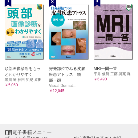
7
8
9
頭部画像診断をもっ
好発部位でみる皮膚
MRI一問一答
平井 俊範 工藤 與亮 堀...
とわかりやすく
疾患アトラス 頭
￥6,490
黒川 遼 神田 知紀 原田...
部・顔
￥5,060
Visual Dermat...
￥12,045

電子書籍メニュー