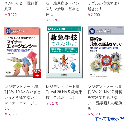
きがわかる 電解質
版 糖尿病薬・イン
ラブルが病棟でまた
異常
スリン治療 基本と
起きた！
使...
￥5,170
￥2,200
￥5,170
レジデントノート増
レジデントノート増
レジデントノート増
刊 Vol.19 No.8 いざと
刊 Vol.28 No.5 救急手
刊 Vol.21 No.17 骨折
いうとき慌てない！
技 これだけは！
を救急で見逃さな
マイナーエマージェ
い！ 難易度別の症例
￥5,170
ン...
画...
￥5,170
￥5,170
すべてを表示