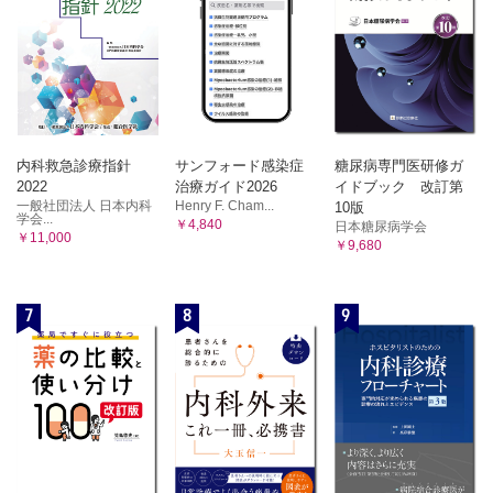
内科救急診療指針
サンフォード感染症
糖尿病専門医研修ガ
2022
治療ガイド2026
イドブック 改訂第
一般社団法人 日本内科
Henry F. Cham...
10版
学会...
￥4,840
日本糖尿病学会
￥11,000
￥9,680
7
8
9