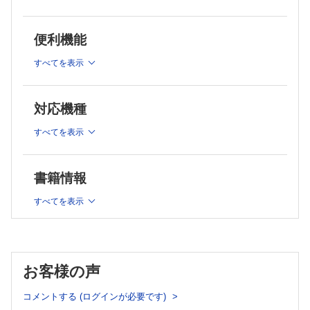
「本格不明熱」【野口善令】
「ちょっと見不明熱」へのアプローチ【鈴木佐緒里，野口善
令】
便利機能
高齢者の「ちょっと見不明熱」【加藤心良】
入院中に発症した「ちょっと見不明熱」の診療戦略【山本真
すべてを表示
輝】
急な「ちょっと見不明熱」に「かぜ」の病名をつけない ～
急性不明熱のチェックリストを活用して重要疾患を見逃さ
対応機種
ない【岸田直樹】
「ちょっと見不明熱」へ抗菌薬，解熱薬はどう使うか【渡邉
すべてを表示
剛史】
第2章：本格不明熱
本格不明熱とは何か【吉見祐輔】
書籍情報
本格不明熱へのアプローチ【末松篤樹】
すべてを表示
連載
実践！ 画像診断Q&A―このサインを見落とすな
のどに違和感がある90歳代男性【山内哲司】
咳嗽，胸部異常陰影で紹介受診した70歳代女性【杉野美緒，
西村直樹】
お客様の声
なるほどわかった！ 日常診療のズバリ基本講座
患者に「わかりやすく」説明するコツ：前編（全3回）【松
コメントする (ログインが必要です)
本千明】