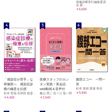
画像診断実行編集委員
会 森...
￥6,600
4
5
6
「感染症が苦手」な
医療スタッフのカン
腹部エコー 一問一
研修医へ 感染症診
タン実践！英会話
答
松本 直樹 渡邊 幸信
療の極意を伝授
web動画＆音声付
￥5,940
松本 哲哉 石和田 稔彦 ...
亀山 周二 佐々江 龍一郎
￥4,400
￥2,640