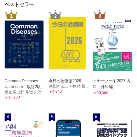
ベストセラー
1
2
3
Common Diseases
今日の治療薬2026
イヤーノート2027 内
伊豆津 宏二 今井 靖 桑...
Up to date 改訂2版
科・外科編
￥4,840
板金 広 上田 剛士 矢吹...
￥30,360
￥13,200
4
5
6