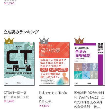
￥5,720
立ち読みランキング
1
2
3
CT診断一問一答
外来で使える痛み診
画像診断 2025年増刊
村上 卓道 神田 知紀
療
号（Vol.45 No.11）こ
￥6,490
片岡 仁美
れだけ押さえる全身
￥5,500
の血管解剖 ―破...