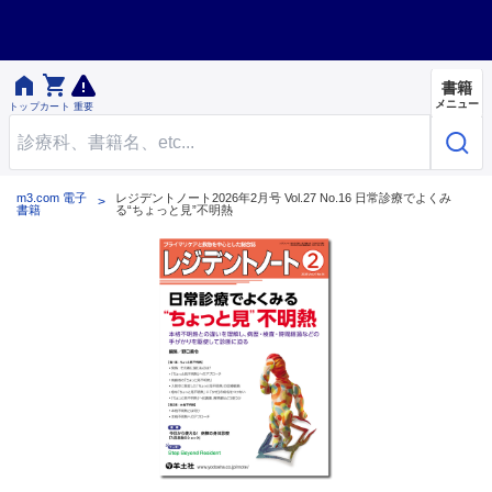


書籍
メニュー
トップ
カート
重要
m3.com 電子
レジデントノート2026年2月号 Vol.27 No.16 日常診療でよくみ
書籍
る“ちょっと見”不明熱