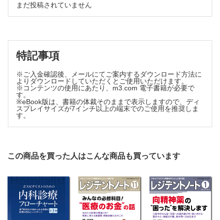
まだ投稿されていません
“研修医あるある”から学ぶ救急診療トレーニング
第9回 「心停止対応のピットフォール」【武部弘太郎，奥
村尚稔】
今日から使える！ 病棟の身体診察
第5回 入院患者のショック【劉 彦伯】
特記事項
よく使う日常治療薬の正しい使い方
月経困難症治療薬の正しい使い方 ～病態を理解して，正し
※ご入金確認後、メールにてご案内するダウンロード方法に
よりダウンロードしていただくとご使用いただけます。
い治療薬を選ぶ・使う・説明する【小谷泰史】
※コンテンツの使用にあたり、m3.com 電子書籍が必要で
こんなにも面白い医学の世界 からだのトリビア教えます
す。
※eBook版は、書籍の体裁そのままで表示しますので、ディ
第137回 エアバッグ物語【中尾篤典】
スプレイサイズが7インチ以上の端末でのご使用を推奨しま
Step Beyond Resident
す。
第261回 見逃してはいけない！Part6 ～洗練した大動脈診
療にする～【林 寛之】
この商品を買った人はこんな商品も買っています