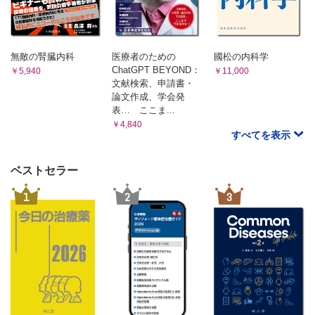
EGPAの特殊性
第6章 全身性強皮症
おわりに
第9章 ベーチェット病（ベーチェット症候群）
01 全般的病態、新規治療の可能性（特にPAHとILD）
はじめに
はじめに
無敵の腎臓内科
医療者のための
國松の内科学
ベーチェット病の病態生理
SScの全般的な病態
ChatGPT BEYOND：
￥5,940
￥11,000
ベーチェット病治療薬の機序
文献検索、申請書・
ベーチェット病の動物モデル
SSc-ILDの病態
論文作成、学会発
おわりに
SSc-PAHの病態
第10章 成人Still病
表… ここま...
現在の治療
01 サイトカインストーム・補体を中心に
￥4,840
今後期待される治療
すべてを表示
はじめに
おわりに
成人Still病の臨床 診断と合併症
AOSDの病態
02 全身性強皮症の動物モデルからわかること
ベストセラー
成人Still病の治療
はじめに
おわりに
1
2
3
SScモデルマウスの紹介
02 細胞性免疫を中心に
はじめに
誘導モデル
ASDの病態形成の全体像
自然発症モデル
ASDにおける単球/マクロファージの活性化メカニズム
研究論文に使用されている強皮症マウスモデルの頻度
おわりに
全身性強皮症の病態理解と新規治療標的－マウスモデルを用い
第11章 脊椎関節炎
た研究を交えて－
はじめに
SpAの診断と分類基準の関係
おわりに
HLA-B27やその他の遺伝子変異とSpAの病態生理
第7章 皮膚筋炎・多発筋炎
腸管dysbiosisおよびIBDとSpAの関係