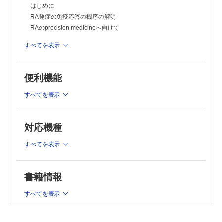
おわりに
はじめに
第4章 抗リン脂質抗体症候群
RA発症の免疫応答の機序の解明
はじめに
RAのprecision medicineへ向けて
抗リン脂質抗体の病原性と血栓症・妊娠合併症発症のメカニズム
凝固・線溶系への影響
おわりに
すべてを表示
補体経路の活性化
02 液性・細胞性免疫の要点
好中球細胞外トラップ（Neutrophil Extracellular Traps：NETs）
はじめに
β2GPI/HLAクラスⅡ複合体に対するネオセルフ抗体
治療
関節リウマチにおける自己抗体の性質
便利機能
新たな治療候補
自己抗体産生に関わる環境要因と遺伝的要因
おわりに
すべてを表示
自己抗体の病態への関与
第5章 シェーグレン症候群
RFの新たな産生機序
01 唾液腺病変の病態を中心に
細胞性免疫の寄与
はじめに
対応機種
SSの疫学
関節リウマチの治療と予防
SSの腺内（腺型）症状
おわりに
すべてを表示
SSの病因・病態
第2章 巨細胞性動脈炎・高安動脈炎
おわりに
02 唾液腺外病変を中心に
はじめに
はじめに
書籍情報
GCAの病態
SSにおける腺外病変（extra-glandular form）
GCAの病態における近年のトピックス
新規治療法に向けて
すべてを表示
GCAの発症に関与する抗原
おわりに
第6章 全身性強皮症
GCAとTAKの病態生理における類似点と相違点
01 全般的病態、新規治療の可能性（特にPAHとILD）
大型血管炎に対する治療のエビデンス