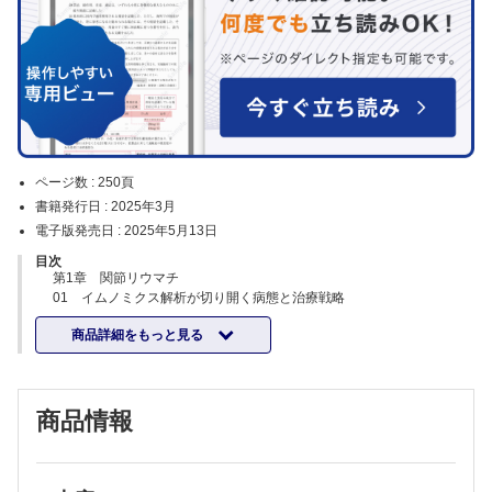
ページ数 :
250頁
書籍発行日 :
2025年3月
電子版発売日 :
2025年5月13日
目次
第1章 関節リウマチ
01 イムノミクス解析が切り開く病態と治療戦略
はじめに
商品詳細をもっと見る
RA発症の免疫応答の機序の解明
RAのprecision medicineへ向けて
おわりに
02 液性・細胞性免疫の要点
商品情報
はじめに
関節リウマチにおける自己抗体の性質
自己抗体産生に関わる環境要因と遺伝的要因
自己抗体の病態への関与