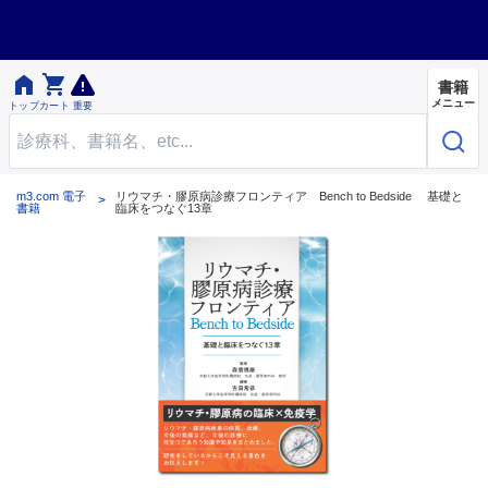


書籍
メニュー
トップ
カート
重要
m3.com 電子
リウマチ・膠原病診療フロンティア Bench to Bedside 基礎と
書籍
臨床をつなぐ13章