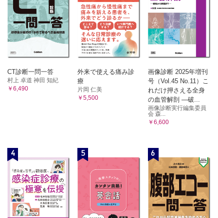
HLA-B27やその他の遺伝子変異とSpAの病態生理
腸管dysbiosisおよびIBDとSpAの関係
メカニカルストレスと付着部炎のメカニズム
Type3 immunityとSpA
病態生理に基づいたSpAの治療戦略
おわりに
CT診断一問一答
外来で使える痛み診
画像診断 2025年増刊
第12章 IgG4関連疾患
村上 卓道 神田 知紀
療
号（Vol.45 No.11）こ
はじめに
￥6,490
片岡 仁美
れだけ押さえる全身
IgG4陽性形質細胞の分化増殖メカニズム
￥5,500
の血管解剖 ―破...
画像診断実行編集委員
炎症と線維化のメカニズム
会 森...
病態を踏まえた今後の治療展望
￥6,600
おわりに
第13章 免疫チェックポイント阻害薬の免疫関連有害事象
4
5
6
はじめに
がんの成り立ち
免疫チェックポイント阻害薬の位置付け
免疫チェックポイント阻害薬の作用機序
免疫関連有害事象
irAE診療における基本的な考え方