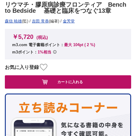
リウマチ・膠原病診療フロンティア Bench
to Bedside 基礎と臨床をつなぐ13章
森信 暁雄
(監)
/
吉田 常恭
(編著)
/
金芳堂
￥5,720
(税込)
m3.com 電子書籍ポイント：
最大 104pt (
2
%)
m3ポイント：
1%相当
お気に入り登録
カートに入れる