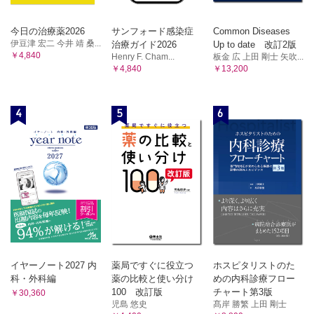
01 MDA5抗体陽性皮膚筋炎（筋無症候性皮膚筋炎）
メカニカルストレスと付着部炎のメカニズム
Type3 immunityとSpA
はじめに
今日の治療薬2026
サンフォード感染症
Common Diseases
病態生理に基づいたSpAの治療戦略
MDA5の役割と病原性
伊豆津 宏二 今井 靖 桑...
治療ガイド2026
Up to date 改訂2版
おわりに
￥4,840
Henry F. Cham...
板金 広 上田 剛士 矢吹...
抗MDA5抗体の産生機序と病原性
第12章 IgG4関連疾患
￥4,840
￥13,200
はじめに
MDA5-CADMの要因
IgG4陽性形質細胞の分化増殖メカニズム
MDA5-CADMの病態
炎症と線維化のメカニズム
MDA5-CADMとSARS-CoV-2の類似性と相違
4
5
6
病態を踏まえた今後の治療展望
MDA5-CADMのマウスモデル
おわりに
MDA5-CADMの治療選択
第13章 免疫チェックポイント阻害薬の免疫関連有害事象
はじめに
おわりに
がんの成り立ち
02 筋炎特異自己抗体と自己抗体特異的マウスモデルの設
免疫チェックポイント阻害薬の位置付け
立
免疫チェックポイント阻害薬の作用機序
はじめに
免疫関連有害事象
irAE診療における基本的な考え方
MSAsとIIMsの関連性
irAEは自己免疫疾患と似て非なるものか
DM/PM病態を反映したモデルマウス
irAE心筋炎、筋炎、重症筋無力症
おわりに
irAEのモデルマウス
03 多発性筋炎・免疫介在性壊死性筋症ほか
おわりに ～irAE診療の取り組み
イヤーノート2027 内
薬局ですぐに役立つ
ホスピタリストのた
科・外科編
薬の比較と使い分け
めの内科診療フロー
はじめに
100 改訂版
チャート第3版
￥30,360
IIMにおける筋傷害機序
児島 悠史
髙岸 勝繁 上田 剛士
プログラムされたネクローシスと筋細胞の細胞死研究