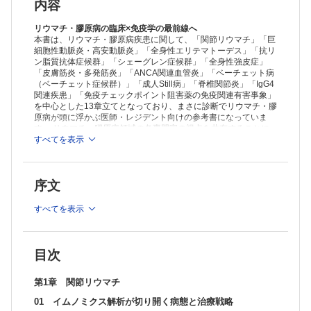
RFの新たな産生機序
内容
細胞性免疫の寄与
関節リウマチの治療と予防
リウマチ・膠原病の臨床×免疫学の最前線へ
おわりに
本書は、リウマチ・膠原病疾患に関して、「関節リウマチ」「巨
細胞性動脈炎・高安動脈炎」「全身性エリテマトーデス」「抗リ
第2章 巨細胞性動脈炎・高安動脈炎
ン脂質抗体症候群」「シェーグレン症候群」「全身性強皮症」
はじめに
「皮膚筋炎・多発筋炎」「ANCA関連血管炎」「ベーチェット病
GCAの病態
（ベーチェット症候群）」「成人Still病」「脊椎関節炎」「IgG4
GCAの病態における近年のトピックス
関連疾患」「免疫チェックポイント阻害薬の免疫関連有害事象」
GCAの発症に関与する抗原
を中心とした13章立てとなっており、まさに診断でリウマチ・膠
GCAとTAKの病態生理における類似点と相違点
原病が頭に浮かぶ医師・レジデント向けの参考書になっていま
大型血管炎に対する治療のエビデンス
す。 リウマチ・膠原病領域の各専門家の視点を共有することに
大型血管炎に期待される新規治療法
よって、疾患や治療に関しての疑問が解決し、その裏付けとなる
すべてを表示
エビデンスも知ることができるので、自信を持って診療にあたれ
おわりに
るようになります。タイトルの「フロンティア＝未開の地を切り
第3章 全身性エリテマトーデス
開いていく」という名の通り、研究をしているからこそ見える景
01 全身性エリテマトーデスにおける免疫異常の概略
序文
色をお伝えします！
はじめに
SLEのオーバービュー
すべてを表示
SLEにおける自然免疫の異常
SLEにおける獲得免疫の異常
SLEの病態から考える治療標的
おわりに
目次
02 全身性エリテマトーデスにおける細胞内代謝の病態関与
はじめに
第1章 関節リウマチ
全身性エリテマトーデス（SLE）の病態
01 イムノミクス解析が切り開く病態と治療戦略
全身性エリテマトーデスにおける細胞内代謝の役割