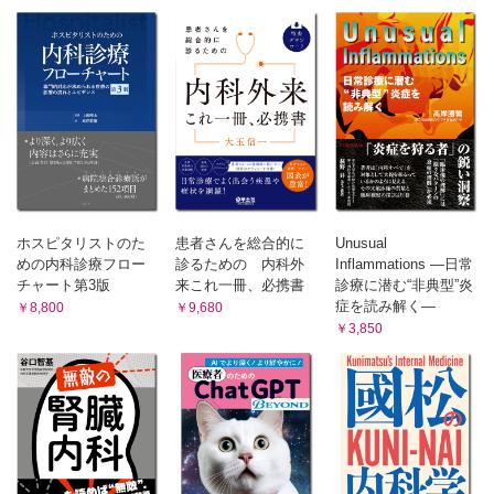
ム
MDA5-CADMの治療選択
凝固・線溶系への影響
おわりに
02 筋炎特異自己抗体と自己抗体特異的マウスモデルの設立
補体経路の活性化
はじめに
好中球細胞外トラップ（Neutrophil Extracellular Traps：
MSAsとIIMsの関連性
NETs）
DM/PM病態を反映したモデルマウス
β2GPI/HLAクラスⅡ複合体に対するネオセルフ抗体
おわりに
治療
03 多発性筋炎・免疫介在性壊死性筋症ほか
新たな治療候補
はじめに
おわりに
IIMにおける筋傷害機序
第5章 シェーグレン症候群
プログラムされたネクローシスと筋細胞の細胞死研究
おわりに ～ネクロトーシスの治療はIIMの新規治療標的となるか
01 唾液腺病変の病態を中心に
ホスピタリストのた
患者さんを総合的に
Unusual
第8章 ANCA関連血管炎
めの内科診療フロー
診るための 内科外
Inflammations ―日常
はじめに
01 活動性・臓器障害のバイオマーカー、モデルマウスを中心に
チャート第3版
来これ一冊、必携書
診療に潜む“非典型”炎
はじめに
SSの疫学
症を読み解く―
￥8,800
￥9,680
ANCAの病原性（臨床的根拠）とエピトープ解析
SSの腺内（腺型）症状
ANCAの病原性に関する動物モデル
￥3,850
SSの病因・病態
動物モデルから新規治療薬の開発
おわりに
AAVにおける疾患活動性・再燃予測マーカー
おわりに
02 唾液腺外病変を中心に
02 病態：細胞性免疫を中心に
はじめに
はじめに
SSにおける腺外病変（extra-glandular form）
免疫細胞動態異常の概要
病態形成仮説
新規治療法に向けて
治療標的となる免疫応答
おわりに