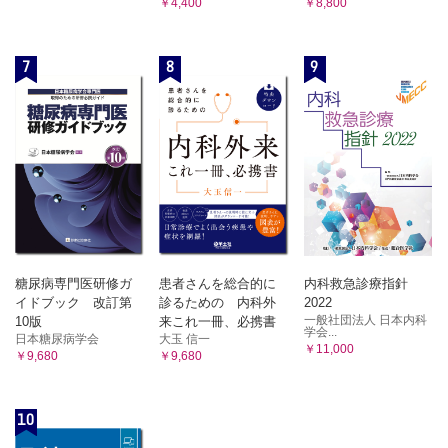
￥4,400
￥8,800
おわりに ～ネクロトーシスの治療はIIMの新規治療標的とな
るか
第8章 ANCA関連血管炎
7
8
9
01 活動性・臓器障害のバイオマーカー、モデルマウスを
中心に
はじめに
ANCAの病原性（臨床的根拠）とエピトープ解析
ANCAの病原性に関する動物モデル
動物モデルから新規治療薬の開発
AAVにおける疾患活動性・再燃予測マーカー
おわりに
02 病態：細胞性免疫を中心に
糖尿病専門医研修ガ
患者さんを総合的に
内科救急診療指針
はじめに
イドブック 改訂第
診るための 内科外
2022
免疫細胞動態異常の概要
一般社団法人 日本内科
10版
来これ一冊、必携書
学会...
病態形成仮説
日本糖尿病学会
大玉 信一
￥11,000
￥9,680
￥9,680
治療標的となる免疫応答
EGPAの特殊性
おわりに
10
第9章 ベーチェット病（ベーチェット症候群）