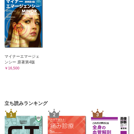
はじめに
ベーチェット病の病態生理
ベーチェット病治療薬の機序
ベーチェット病の動物モデル
おわりに
第10章 成人Still病
01 サイトカインストーム・補体を中心に
はじめに
マイナーエマージェ
成人Still病の臨床 診断と合併症
ンシー 原著第4版
AOSDの病態
￥16,500
成人Still病の治療
おわりに
02 細胞性免疫を中心に
はじめに
ASDの病態形成の全体像
立ち読みランキング
ASDにおける単球/マクロファージの活性化メカニズム
おわりに
1
2
3
第11章 脊椎関節炎
はじめに
SpAの診断と分類基準の関係