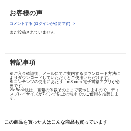
はじめに
大型血管炎に期待される新規治療法
SScの全般的な病態
おわりに
お客様の声
SSc-ILDの病態
SSc-PAHの病態
第3章 全身性エリテマトーデス
現在の治療
コメントする (ログインが必要です)
01 全身性エリテマトーデスにおける免疫異常の概略
今後期待される治療
まだ投稿されていません
おわりに
はじめに
02 全身性強皮症の動物モデルからわかること
SLEのオーバービュー
はじめに
SLEにおける自然免疫の異常
SScモデルマウスの紹介
SLEにおける獲得免疫の異常
誘導モデル
SLEの病態から考える治療標的
自然発症モデル
特記事項
研究論文に使用されている強皮症マウスモデルの頻度
おわりに
全身性強皮症の病態理解と新規治療標的－マウスモデルを用いた研究を
※ご入金確認後、メールにてご案内するダウンロード方法に
02 全身性エリテマトーデスにおける細胞内代謝の病態関
交えて－
よりダウンロードしていただくとご使用いただけます。
与
おわりに
※コンテンツの使用にあたり、m3.com 電子書籍アプリが必
要です。
はじめに
第7章 皮膚筋炎・多発筋炎
※eBook版は、書籍の体裁そのままで表示しますので、ディ
01 MDA5抗体陽性皮膚筋炎（筋無症候性皮膚筋炎）
全身性エリテマトーデス（SLE）の病態
スプレイサイズが7インチ以上の端末でのご使用を推奨しま
はじめに
す。
全身性エリテマトーデスにおける細胞内代謝の役割
MDA5の役割と病原性
おわりに
抗MDA5抗体の産生機序と病原性
第4章 抗リン脂質抗体症候群
MDA5-CADMの要因
MDA5-CADMの病態
はじめに
この商品を買った人はこんな商品も買っています
MDA5-CADMとSARS-CoV-2の類似性と相違
抗リン脂質抗体の病原性と血栓症・妊娠合併症発症のメカニズ
MDA5-CADMのマウスモデル