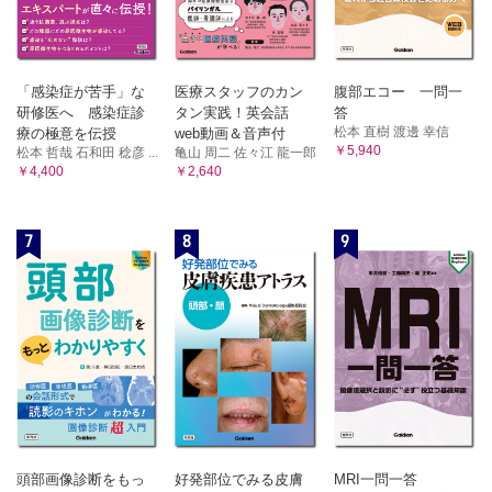
irAEは自己免疫疾患と似て非なるものか
irAE心筋炎、筋炎、重症筋無力症
irAEのモデルマウス
おわりに ～irAE診療の取り組み
「感染症が苦手」な
医療スタッフのカン
腹部エコー 一問一
研修医へ 感染症診
タン実践！英会話
答
松本 直樹 渡邊 幸信
療の極意を伝授
web動画＆音声付
￥5,940
松本 哲哉 石和田 稔彦 ...
亀山 周二 佐々江 龍一郎
￥4,400
￥2,640
7
8
9
頭部画像診断をもっ
好発部位でみる皮膚
MRI一問一答