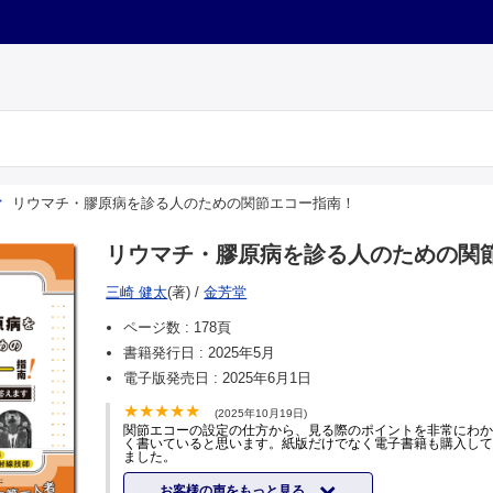
リウマチ・膠原病を診る人のための関節エコー指南！
リウマチ・膠原病を診る人のための関
三崎 健太
(著)
/
金芳堂
ページ数 :
178頁
書籍発行日 :
2025年5月
電子版発売日 :
2025年6月1日
(2025年10月19日)
関節エコーの設定の仕方から、見る際のポイントを非常にわ
く書いていると思います。紙版だけでなく電子書籍も購入し
ました。
お客様の声をもっと見る