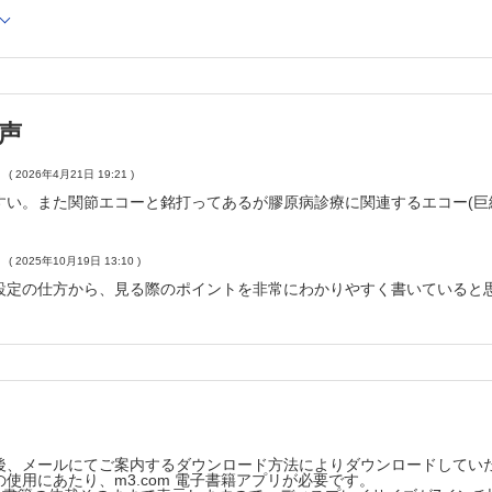
たちの身体には多くの関節がありますが、関節リウマチに特異性の高い関
編～ここぞという時の関節エコーの活用とコツ～
ね指は整形外科領域で勉強しましたが、内科医でも関節エコーで診断でき
付着部炎の概念と関節エコーでの描出/評価の仕方がよくわかりません。
鞘滑膜炎が、実は関節リウマチの早期診断に重要と聞きました。どの部位
声
癬性関節炎などで見られる指炎は、関節エコーで早期に発見できるのでし
期所見もあわせて教えてください
( 2026年4月21日 19:21 )
ker嚢胞は膝部に生じることは理解していますが、自信を持って診断する
すい。また関節エコーと銘打ってあるが膠原病診療に関連するエコー(巨
ださい
科医でも手根管症候群を関節エコーで診断できると聞きました。評価法を
( 2025年10月19日 13:10 )
断裂はMRIが診断のスタンダードと思っていました。関節エコー検査でも
設定の仕方から、見る際のポイントを非常にわかりやすく書いていると
ウマチ性多発筋痛症なのか、関節リウマチなのか、診断に迷うことが多々
癬性関節炎での末梢関節炎と関節リウマチの末梢関節炎は、関節エコー所
床的に診て、恐らくガングリオンだと思うのですが、診断に自信が持てま
節穿刺時に関節エコーが有用と聞きますが、うまく針先が確認できていま
節エコープローブで皮膚病変も見えるのですか？ 是非とも応用法を教え
節エコーで爪病変を見ることはできるのでしょうか？ 爪周囲の解剖も含
後、メールにてご案内するダウンロード方法によりダウンロードしてい
使用にあたり、m3.com 電子書籍アプリが必要です。
節エコー検査中に、異常所見と見間違える注意すべき項目はありますか（