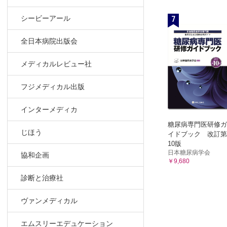
7
シービーアール
全日本病院出版会
メディカルレビュー社
フジメディカル出版
インターメディカ
糖尿病専門医研修ガ
じほう
イドブック 改訂第
10版
日本糖尿病学会
協和企画
￥9,680
診断と治療社
ヴァンメディカル
エムスリーエデュケーション