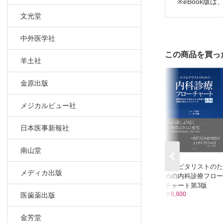
※eBook
Q31 関
文光堂
第3章 上級
中外医学社
Q32 超
Q33 表
この商品を買っ
羊土社
Q34 関
～
金原出版
Q35 関
～
メジカルビュー社
Q36 巨
Q37 高
日本医事新報社
Q38 間
Q39 全
南山堂
Q40 意
ホスピタリストのた
Q41 関
メディカ出版
めの内科診療フロー
チャート第3版
コラム
￥8,800
医歯薬出版
足音〜To be 
航空機パイ
金芳堂