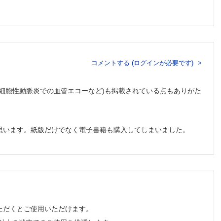
節ってありますか
るのでしょうか？ 診断時のポイントも含めて教えてください
一定の取り決めがあるのでしょうか
の腱鞘がそれに該当するのでしょうか
コメントする (ログインが必要です)
ょうか？ 指炎の早期発見の重要性と実臨床での意義、関節エコ
ことが難しいです。関節エコーを用いてのBaker嚢胞の診断方法を
細胞性動脈炎での血管エコーなど)も掲載されている点もありがた
教えてください
、各種断裂が詳細にわかるのでしょうか
思います。紙版だけでなく電子書籍も購入してしまいました。
あります。関節エコーでの両者の特徴はあるのでしょうか
見に違いがあるのでしょうか
せん。エコー検査でのガングリオンに、特徴的な所見はあるので
せん。エコーを用いた関節穿刺時のコツはありますか
てください
めて教えてください
ただくとご使用いただけます。
グレースケール：GS編）