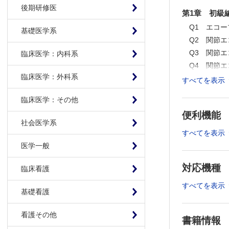
かるのでしょ
後期研修医
第1章 初級
しょうか Q
ガングリオン
Q1 エコ
基礎医学系
節エコーが有
Q2 関節
変も見えるの
Q3 関節
臨床医学：内科系
てください 
ワードプラモ
Q4 関節
Q32 超早
臨床医学：外科系
Q5 関節
すべてを表示
涙腺・唾液腺
Q6 関節
教えてくださ
臨床医学：その他
Q7 関節
教えてくださ
い Q37 
便利機能
Q8 エコ
社会医学系
コーでスクリ
Q9 関節
すべてを表示
意外と痛風に
Q10 お
変難しく感じま
医学一般
Q11 関
対応機種
Q12 関
臨床看護
Q13 関
すべてを表示
基礎看護
Q14 関
Q15 関
看護その他
違いがあ
書籍情報