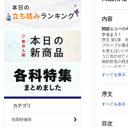
内容
関節エコーの
させよう！
序文 第1章
プローブが最
を使えばいい
うに合わせた
病的所見の程
エコー検査で
関節エコー検
すべてを表示
域のエコー検
Q14 関節
れるものと、
序文
リウマチに特
たが、内科医
すべてを表示
評価の仕方が
カテゴリ
位の腱鞘がそ
の重要性と実
初期研修医
って診断する
目次
きると聞きま