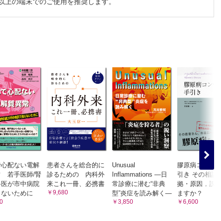
チ以上の端末でのご使用を推奨します。
か。血流シグナルも本当に病的か、よく不安になります
か
もできるのでしょうか
救急診療時に役立つ方法を教えてください～ER外来での若年者編
救急診療時に役立つ方法を教えてください～ER外来での高齢者編
なポイントを教えてください
・エコー所見とともに教えてください
教えてください
ょうか
で心配ない電解
患者さんを総合的に
Unusual
膠原病コンサ
す。成人との相違点など教えてください
 若手医師/腎
診るための 内科外
Inflammations ―日
引き その相談
科医が市中病院
来これ一冊、必携書
常診療に潜む“非典
拠・原因，説
￥9,680
らないために
型”炎症を読み解く―
ますか？
0
￥3,850
￥6,600