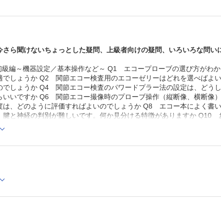
今さら聞けないちょっとした疑問、上級者向けの疑問、いろいろな問い
 初級編～機器設定／基本操作など～ Q1 エコープローブの選び方がわ
適でしょうか Q2 関節エコー検査用のエコーゼリーはどれを選べばよい
のでしょうか Q4 関節エコー検査のパワードプラー法の設定は、どうし
らいいですか Q6 関節エコー撮像時のプローブ操作（縦断像、横断像）
度は、どのように評価すればよいのでしょうか Q8 エコー本によく書い
、腱と神経の判別が難しいです。何か見分ける特徴がありますか Q10 
査時に、画像がうまく描出できなくて困っています。こんな時に確認すべ
査とで、プローブ走査の違い・コツがありますか Q13 関節エコー検
エコー検査で観察不可能な骨・軟部病変はあるのでしょうか Q15 関節
白く（高エコー像で）描出されるものがあります。何か違いがあるのでし
異性の高い関節ってありますか 第2章 中級編～ここぞという時の関節エ
でも関節エコーで診断できるのでしょうか？ 診断時のポイントも含めて教
よくわかりません。一定の取り決めがあるのでしょうか Q19 腱鞘滑
れに該当するのでしょうか Q20 乾癬性関節炎などで見られる指炎は
臨床での意義、関節エコーでの早期所見もあわせて教えてください Q21
ことが難しいです。関節エコーを用いてのBaker嚢胞の診断方法を教え
した。評価法を教えてください Q23 腱断裂はMRIが診断のスタンダ