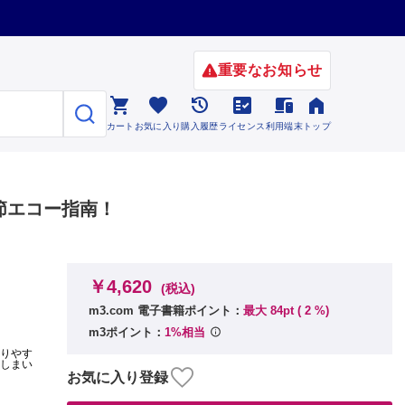
重要なお知らせ






カート
お気に入り
購入履歴
ライセンス
利用端末
トップ
節エコー指南！
￥4,620
(税込)
m3.com 電子書籍ポイント：
最大 84pt (
2
%)
m3ポイント：
1%相当
かりやす
てしまい
お気に入り登録