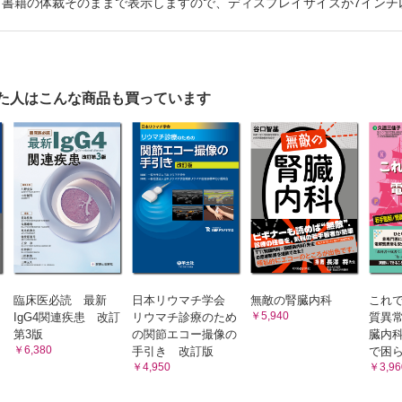
版は、書籍の体裁そのままで表示しますので、ディスプレイサイズが7イン
節エコー検査時のパワードプラモードで、注意すべきポイントがあります
編～他疾患への応用～
早期関節リウマチの関節包内に着目したエコー病的所見はあるのでしょう
在エコーとしての関節エコーは、シェーグレン症候群の涙腺・唾液腺評価
た人はこんな商品も買っています
節エコー検査は不明熱の診断にも使えるのでしょうか。特に夜間・休日の
節エコー検査は不明熱の診断にも使えるのでしょうか。特に夜間・休日の
細胞性動脈炎の診断に、関節エコーが使えると耳にしました。診断に有用
安動脈炎にもエコー検査が有用と聞きました。診断へのアプローチを診察
質性肺炎も関節エコーでスクリーニングできるのですか？ テクニックを
身性強皮症患者さんへの関節エコー検査の応用法はありますか
外と痛風に伴う関節炎に出合います。関節エコー検査で診断できないでし
臨床医必読 最新
日本リウマチ学会
無敵の腎臓内科
これ
節エコーは小児領域の膠原病疾患にも応用できますが、大変難しく感じま
￥5,940
IgG4関連疾患 改訂
リウマチ診療のため
質異常
第3版
の関節エコー撮像の
臓内
￥6,380
手引き 改訂版
で困
strong 〜
￥4,950
￥3,96
ロットが教えてくれた名言