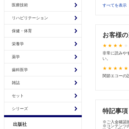
Q16 私
医療技術
すべてを表示
第2章 中級
Q17 ば
リハビリテーション
Q18 腱
Q19 腱
保健・体育
お客様の
Q20 乾
栄養学
ーでの早
Q21 Ba
非常に読みや
薬学
教えてく
い。
Q22 内
歯科医学
Q23 腱
関節エコーの
Q24 リ
雑誌
Q25 乾
Q26 臨
セット
しょうか
Q27 関
シリーズ
特記事項
Q28 関
Q29 関
※ご入金確認
出版社
※コンテンツの
Q30 関