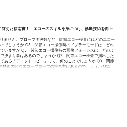
に答えた指南書！ エコーのスキルを身につけ、診断技術を向上
かりません。プローブ周波数など、関節エコー検査にはどのエコー
のでしょうか Q3 関節エコー撮像時のドプラーモードは、どれ
ていますか Q5 関節エコー撮像時の画像フォーカスは、どのよ
で決まり事はあるのでしょうか Q7 関節エコー検査で描出した
てある「アニソトロピー」って、何のことでしょうか Q9 関節
お勧めの関節エコープローブの持ち方はあるのでしょうか Q11
きチェックポイントはありますか Q12 関節エコー検査と他領
査で骨びらんと骨棘は、どのように見分けたらよいのでしょうか
エコー検査で軟骨を観察している時、黒く（低エコー像で）描出さ
ょうか Q16 私たちの身体には多くの関節がありますが、関節
コーの活用とコツ～ Q17 ばね指は整形外科領域で勉強しまし
えてください Q18 腱付着部炎の概念と関節エコーでの描出/
膜炎が、実は関節リウマチの早期診断に重要と聞きました。どの部
、関節エコーで早期に発見できるのでしょうか？ 指炎の早期発見
 Baker嚢胞は膝部に生じることは理解していますが、自信を持
てください Q22 内科医でも手根管症候群を関節エコーで診断で
ードと思っていました。関節エコー検査でも、各種断裂が詳細にわ