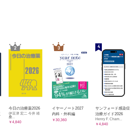
ィール
4
2
3
今日の治療薬2026
イヤーノート2027
サンフォード感染症
伊豆津 宏二 今井 靖
版
内科・外科編
治療ガイド2026
桑...
Henry F. Cham...
￥30,360
￥4,840
￥4,840