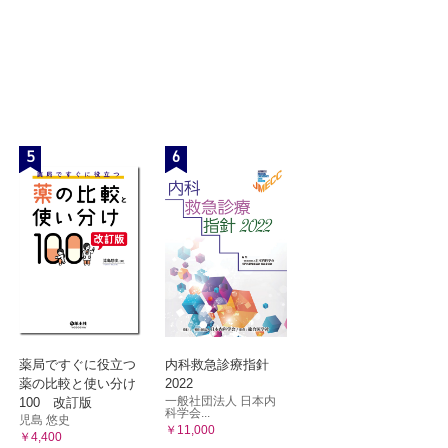
5
6
薬局ですぐに役立つ
内科救急診療指針
薬の比較と使い分け
2022
一般社団法人 日本内
100 改訂版
科学会...
児島 悠史
￥11,000
￥4,400