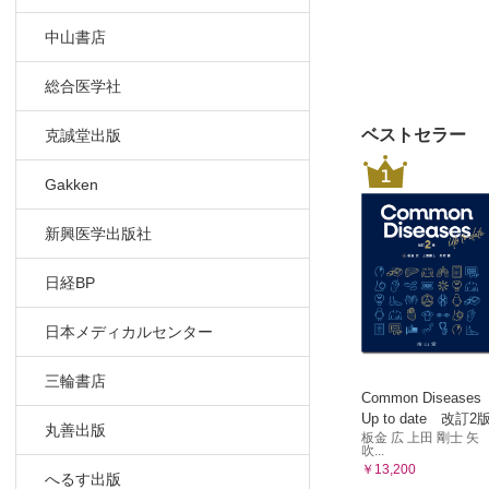
著者プロフ
中山書店
総合医学社
ベストセラー
克誠堂出版
1
Gakken
新興医学出版社
日経BP
日本メディカルセンター
三輪書店
Common Diseases
Up to date 改訂2
丸善出版
板金 広 上田 剛士 矢
吹...
￥13,200
へるす出版