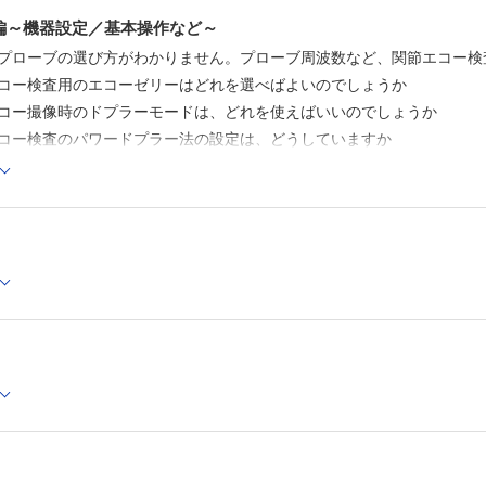
うか Q24 リウマチ性多発筋痛症なのか、関節リウマチなのか、診断
編～機器設定／基本操作など～
25 乾癬性関節炎での末梢関節炎と関節リウマチの末梢関節炎は、関節エ
だと思うのですが、診断に自信が持てません。エコー検査でのガングリオ
ープローブの選び方がわかりません。プローブ周波数など、関節エコー
用と聞きますが、うまく針先が確認できていません。エコーを用いた関節
エコー検査用のエコーゼリーはどれを選べばよいのでしょうか
ですか？ 是非とも応用法を教えてください Q29 関節エコーで爪病
エコー撮像時のドプラーモードは、どれを使えばいいのでしょうか
Q30 関節エコー検査中に、異常所見と見間違える注意すべき項目はあり
ードで、注意すべきポイントがありますか。血流シグナルも本当に病的か
エコー検査のパワードプラー法の設定は、どうしていますか
期関節リウマチの関節包内に着目したエコー病的所見はあるのでしょうか 
エコー撮像時の画像フォーカスは、どのように合わせたらいいですか
評価もできるのでしょうか Q34 関節エコー検査は不明熱の診断にも
エコー撮像時のプローブ操作（縦断像、横断像）で決まり事はあるのでし
い～ER外来での若年者編～ Q35 関節エコー検査は不明熱の診断に
エコー検査で描出した病的所見の程度は、どのように評価すればよいので
い～ER外来での高齢者編～ Q36 巨細胞性動脈炎の診断に、関節エ
高安動脈炎にもエコー検査が有用と聞きました。診断へのアプローチを診察
ー本によく書いてある「アニソトロピー」って、何のことでしょうか
ーニングできるのですか？ テクニックを教えてください Q39 全身性
エコー検査で、腱と神経の判別が難しいです。何か見分ける特徴がありま
伴う関節炎に出合います。関節エコー検査で診断できないでしょうか Q
勧めの関節エコープローブの持ち方はあるのでしょうか
す。成人との相違点など教えてください コラム 足音〜To be stron
節エコー検査時に、画像がうまく描出できなくて困っています。こんな時
節エコー検査と他領域のエコー検査とで、プローブ走査の違い・コツがあ
節エコー検査で骨びらんと骨棘は、どのように見分けたらよいのでしょう
節エコー検査で観察不可能な骨・軟部病変はあるのでしょうか
節エコー検査で軟骨を観察している時、黒く（低エコー像で）描出される
るのでしょうか