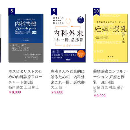
8
9
10
ホスピタリストのた
患者さんを総合的に
薬物治療コンサルテ
めの内科診療フロー
診るための 内科外
ーション 妊娠と授
チャート第3版
来これ一冊、必携書
乳 改訂4版
髙岸 勝繁 上田 剛士
大玉 信一
伊藤 真也 村島 温子
後...
￥8,800
￥9,680
￥9,900