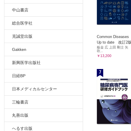
E 拡張術
1 拡張
中山書店
2 メタ
総合医学社
3 イレ
4 ダイ
克誠堂出版
Common Diseases
F PEGで
Up to date 改訂2
1 造設
板金 広 上田 剛士 矢
Gakken
吹...
2 胃瘻
￥13,200
6章 内視鏡
新興医学出版社
1 内視
7
日経BP
2 自動
3 処置
日本メディカルセンター
付録
三輪書店
丸善出版
へるす出版