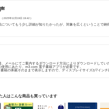
ンパスの高周波装置
声
メドの高周波装置
( 2025年12月19日 19:42 )
・デバイス
法についてもう少し詳細が知りたかったが、対象を広くということで納
診断等で用いられるデバイス
鉗子
スピース
チューブ
ューブ
フード
後、メールにてご案内するダウンロード方法によりダウンロードしてい
バーチューブ
使用にあたり、m3.com 電子書籍アプリが必要です。
版は、書籍の体裁そのままで表示しますので、ディスプレイサイズが7イン
用いられるデバイス
クリップ装置
波止血処置具
スネア
た人はこんな商品も買っています
瘤結紮用Oリング
アスタット