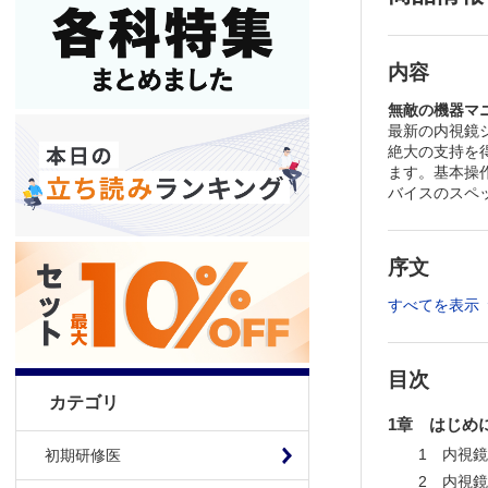
内容
無敵の機器マ
最新の内視鏡
絶大の支持を
ます。基本操
バイスのスペ
序文
すべてを表示
目次
カテゴリ
1章 はじめ
1 内視
初期研修医
2 内視