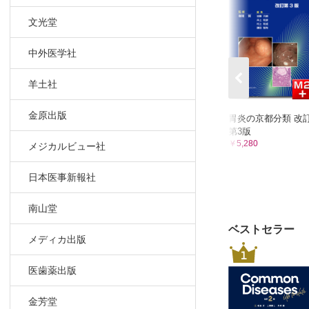
C ESD・
1 局注針
文光堂
2 高周
中外医学社
3 高周
4 回収
羊土社
5 トラ
D ERCP
金原出版
胃炎の京都分類 改
1 ガイ
第3版
2 造影
￥5,280
メジカルビュー社
3 乳頭
4 乳頭
日本医事新報社
5 EBD
南山堂
6 ENB
7 採石
ベストセラー
メディカ出版
8 砕石
1
9 細胞
医歯薬出版
10 EUS-
11 ER
金芳堂