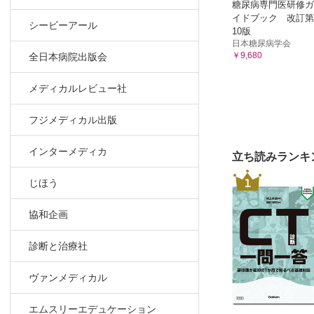
糖尿病専門医研修ガ
イドブック 改訂第
シービーアール
10版
日本糖尿病学会
￥9,680
全日本病院出版会
メディカルレビュー社
フジメディカル出版
インターメディカ
立ち読みランキ
1
じほう
協和企画
診断と治療社
ヴァンメディカル
エムスリーエデュケーション