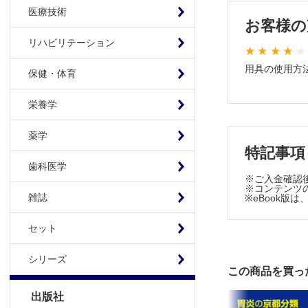
3 オリ
医療技術
お客様の
4 コン
リハビリテーション
5 APC
5章 処置具
用具の使用方
保健・体育
A 検査・
1 生検
栄養学
2 マウ
3 散布
薬学
特記事項
4 NTチ
歯科医学
5 先端
※ご入金確認
6 オー
※コンテンツの
雑誌
※eBook
B 止血術で
1 回転
セット
2 高周
3 留置
シリーズ
この商品を買っ
4 静脈
5 ピュ
出版社