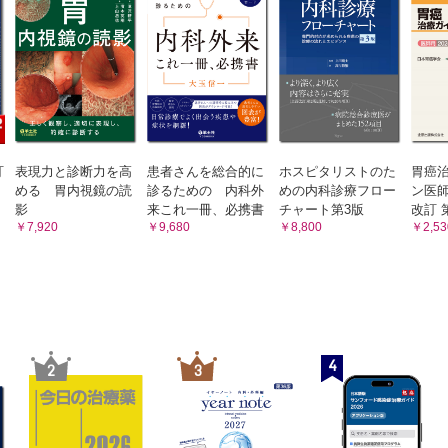
EMRで用いられるデバイス
波ナイフ
波スネア
デバイス
クションデバイス
で用いられるデバイス
訂
表現力と診断力を高
患者さんを総合的に
ホスピタリストのた
胃癌
ドワイヤー
める 胃内視鏡の読
診るための 内科外
めの内科診療フロー
ン医師
カテーテル
影
来これ一冊、必携書
チャート第3版
改訂 
￥7,920
￥9,680
￥8,800
￥2,53
切開処置用デバイス
拡張バルーン
ステント
Dチューブ
処置具
バスケット
4
2
3
診ブラシ
FNA/FNB針
CPガイドシース