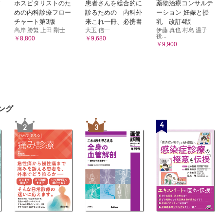
ホスピタリストのた
患者さんを総合的に
薬物治療コンサルテ
めの内科診療フロー
診るための 内科外
ーション 妊娠と授
チャート第3版
来これ一冊、必携書
乳 改訂4版
髙岸 勝繁 上田 剛士
大玉 信一
伊藤 真也 村島 温子
後...
￥8,800
￥9,680
￥9,900
ング
4
2
3