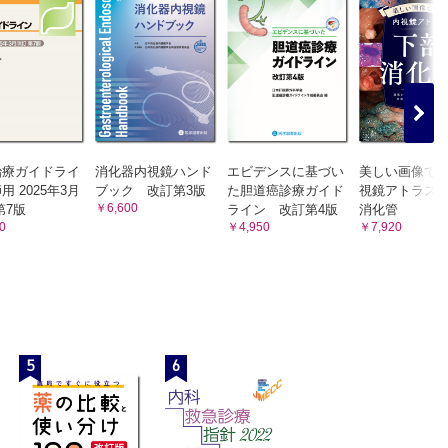
治療ガイドライ
消化器内視鏡ハンド
エビデンスに基づい
美しい画像で
用 2025年3月
ブック 改訂第3版
た胆道癌診療ガイド
視鏡アトラス
￥6,600
第7版
ライン 改訂第4版
消化管
0
￥4,950
￥7,920
5
6