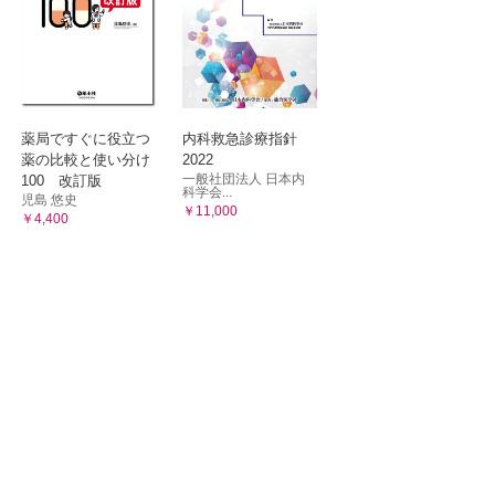
薬局ですぐに役立つ
内科救急診療指針
薬の比較と使い分け
2022
一般社団法人 日本内
100 改訂版
科学会...
児島 悠史
￥11,000
￥4,400