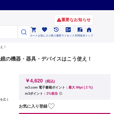
重要なお知らせ






カート
お気に入り
購入履歴
ライセンス
利用端末
トップ
使え！
視鏡の機器・器具・デバイスはこう使え！
￥4,620
(税込)
m3.com 電子書籍ポイント：
最大 84pt (
2
%)
m3ポイント：
1%相当
象を広く
お気に入り登録