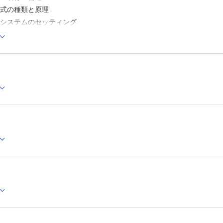
方式の種類と原理
鏡システムのセッティング
周辺機器
モニタ
鏡システム
鏡用送水ポンプ
ガス送気装置
コープ
／下部／処置用スコープ
指腸用スコープ
波内視鏡
セル内視鏡
ーン内視鏡
管理
装置
波装置の基礎知識
Eの高周波装置