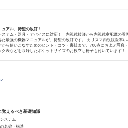
ニュアル、待望の改訂！
システム・器具・デバイスに対応！ 内視鏡技師から内視鏡室配属の看
得た最強の機器マニュアルが、待望の改訂です。 カリスマ内視鏡医率
作から使いこなすためのヒント・コツ・裏技まで、700点におよぶ写真
ック表などを収録したポケットサイズのお役立ち冊子も付いています！
に覚えるべき基礎知識
鏡システム
鏡の名称・構造