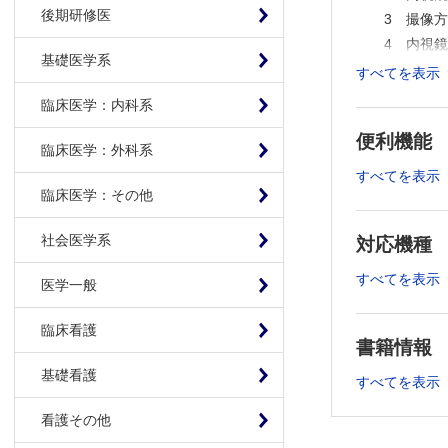
後期研修医
3 撮像
4 内視
基礎医学系
2章 内視鏡
すべてを表示
1 画面
臨床医学：内科系
2 内視
便利機能
3 内視
臨床医学：外科系
4 炭酸
すべてを表示
臨床医学：その他
3章 電子ス
1 上部
社会医学系
対応機種
2 十二
すべてを表示
3 超音
医学一般
4 カプ
臨床看護
5 バル
書籍情報
6 保守
基礎看護
すべてを表示
4章 高周波
1 高周
看護その他
2 ERB