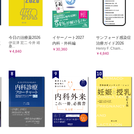
で用いられるデバイス
バルーン
リックステント
ウスチューブ
レーター
今日の治療薬2026
イヤーノート2027
サンフォード感染症
用いられるデバイス
伊豆津 宏二 今井 靖
版
内科・外科編
治療ガイド2026
キット
桑...
Henry F. Cham...
￥30,360
￥4,840
￥4,840
カテーテル
・処置具の洗浄と消毒
鏡の洗浄・消毒
8
9
10
洗浄・消毒機の種類
具の洗浄・消毒