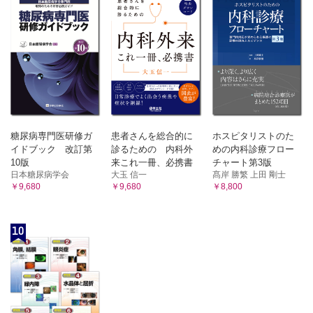
糖尿病専門医研修ガ
患者さんを総合的に
ホスピタリストのた
イドブック 改訂第
診るための 内科外
めの内科診療フロー
10版
来これ一冊、必携書
チャート第3版
日本糖尿病学会
大玉 信一
髙岸 勝繁 上田 剛士
￥9,680
￥9,680
￥8,800
10