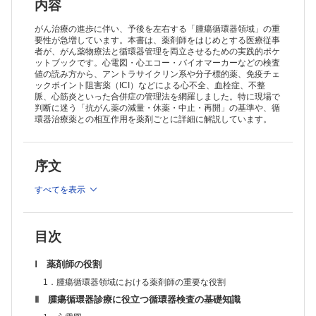
1．高血圧
内容
2．血栓症
3．心不全
がん治療の進歩に伴い、予後を左右する「腫瘍循環器領域」の重
4．不整脈
要性が急増しています。本書は、薬剤師をはじめとする医療従事
者が、がん薬物療法と循環器管理を両立させるための実践的ポケ
5．心筋炎
ットブックです。心電図・心エコー・バイオマーカーなどの検査
6．肺高血圧
値の読み方から、アントラサイクリン系や分子標的薬、免疫チェ
7．末梢動脈疾患（動脈硬化性疾患）
ックポイント阻害薬（ICI）などによる心不全、血栓症、不整
8．がん性心タンポナーデ
脈、心筋炎といった合併症の管理法を網羅しました。特に現場で
Ⅳ がん治療薬の減量・休薬・中止・再開の判断
判断に迷う「抗がん薬の減量・休薬・中止・再開」の基準や、循
1．がん治療関連心血管毒性とがん治療薬継続の可否
環器治療薬との相互作用を薬剤ごとに詳細に解説しています。
Ⅴ がん治療薬と循環器治療薬との相互作用
1．がん治療薬とDOACとの相互作用
Ⅵ がん治療薬分類別心血管合併症
序文
1．アルキル化薬
2．代謝拮抗薬
すべてを表示
3．微小管阻害薬
4．白金製剤
5．トポイソメラーゼ阻害薬
6．分子標的薬（高分子抗体）
目次
7．分子標的薬（低分子化合物）
8．ホルモン療法薬
Ⅰ 薬剤師の役割
9．免疫調整薬
10．免疫チェックポイント阻害薬
1．腫瘍循環器領域における薬剤師の重要な役割
11．再生医療等製品（CART細胞療法）
Ⅱ 腫瘍循環器診療に役立つ循環器検査の基礎知識
12．その他（支持療法薬・緩和領域）