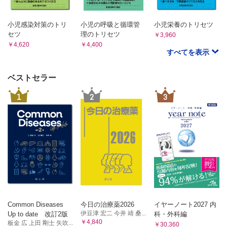
小児感染対策のトリ
小児の呼吸と循環管
小児栄養のトリセツ
セツ
理のトリセツ
￥3,960
￥4,620
￥4,400
すべてを表示
ベストセラー
1
2
3
Common Diseases
今日の治療薬2026
イヤーノート2027 内
伊豆津 宏二 今井 靖 桑...
Up to date 改訂2版
科・外科編
￥4,840
板金 広 上田 剛士 矢吹...
￥30,360