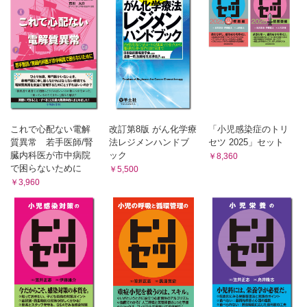
これで心配ない電解
改訂第8版 がん化学療
「小児感染症のトリ
質異常 若手医師/腎
法レジメンハンドブ
セツ 2025」セット
臓内科医が市中病院
ック
￥8,360
で困らないために
￥5,500
￥3,960