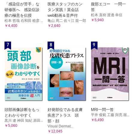
「感染症が苦手」な
医療スタッフのカン
腹部エコー 一問一
研修医へ 感染症診
タン実践！英会話
答
松本 直樹 渡邊 幸信
療の極意を伝授
web動画＆音声付
￥5,940
松本 哲哉 石和田 稔彦 ...
亀山 周二 佐々江 龍一郎
￥4,400
￥2,640
7
8
9
頭部画像診断をもっ
好発部位でみる皮膚
MRI一問一答
平井 俊範 工藤 與亮 堀...
とわかりやすく
疾患アトラス 頭
￥6,490
黒川 遼 神田 知紀 原田...
部・顔
￥5,060
Visual Dermat...
￥12,045