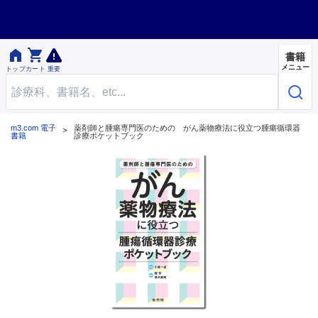


書籍
メニュー
トップ
カート
重要
m3.com 電子
薬剤師と腫瘍専門医のための がん薬物療法に役立つ腫瘍循環器
書籍
診療ポケットブック