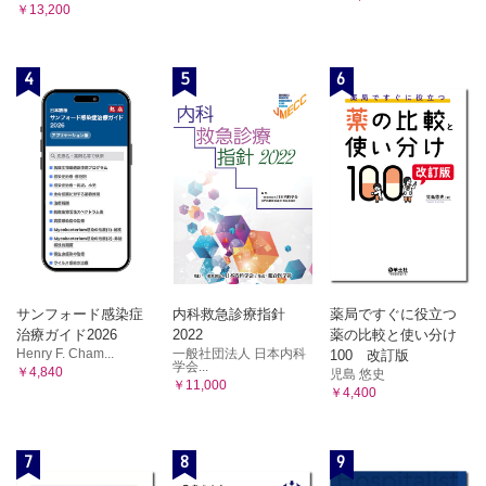
￥13,200
4
5
6
サンフォード感染症
内科救急診療指針
薬局ですぐに役立つ
治療ガイド2026
2022
薬の比較と使い分け
Henry F. Cham...
一般社団法人 日本内科
100 改訂版
学会...
￥4,840
児島 悠史
￥11,000
￥4,400
7
8
9