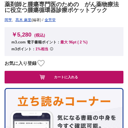
薬剤師と腫瘍専門医のための がん薬物療法
に役立つ腫瘍循環器診療ポケットブック
岡亨
,
髙木 麻里
(編著)
/
金芳堂
￥5,280
(税込)
m3.com 電子書籍ポイント：
最大 96pt (
2
%)
m3ポイント：
1%相当
お気に入り登録
カートに入れる