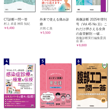
CT診断一問一答
外来で使える痛み診
画像診断 2025年増刊
村上 卓道 神田 知紀
療
号（Vol.45 No.11）こ
￥6,490
片岡 仁美
れだけ押さえる全身
￥5,500
の血管解剖 ―破...
画像診断実行編集委員
会 森...
￥6,600
4
5
6