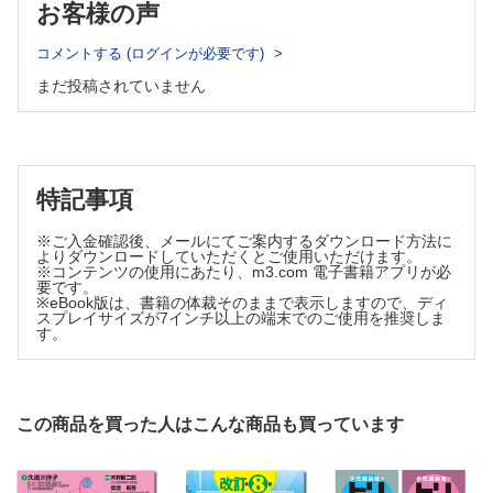
お客様の声
Ⅵ がん治療薬分類別心血管合併症
1．アルキル化薬
コメントする (ログインが必要です)
2．代謝拮抗薬
まだ投稿されていません
3．微小管阻害薬
4．白金製剤
5．トポイソメラーゼ阻害薬
6．分子標的薬（高分子抗体）
7．分子標的薬（低分子化合物）
特記事項
8．ホルモン療法薬
9．免疫調整薬
※ご入金確認後、メールにてご案内するダウンロード方法に
よりダウンロードしていただくとご使用いただけます。
10．免疫チェックポイント阻害薬
※コンテンツの使用にあたり、m3.com 電子書籍アプリが必
11．再生医療等製品（CART細胞療法）
要です。
※eBook版は、書籍の体裁そのままで表示しますので、ディ
12．その他（支持療法薬・緩和領域）
スプレイサイズが7インチ以上の端末でのご使用を推奨しま
す。
この商品を買った人はこんな商品も買っています