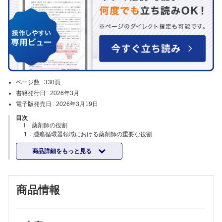
ページ数 :
330頁
書籍発行日 :
2026年3月
電子版発売日 :
2026年3月19日
目次
Ⅰ 薬剤師の役割
1．腫瘍循環器領域における薬剤師の重要な役割
Ⅱ 腫瘍循環器診療に役立つ循環器検査の基礎知識
商品詳細をもっと見る
1．心電図
2．バイオマーカー
3．心エコー図の読み方
4．心臓MRI、CT、核医学
商品情報
5．心筋生検の読み方：基礎知識とアドリアマイシン心筋症、心筋炎の
病理像の解説
6．下肢静脈エコーの読み方
Ⅲ 心血管合併症への対応