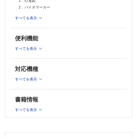
1．心電図
2．バイオマーカー
3．心エコー図の読み方
すべてを表示
4．心臓MRI、CT、核医学
5．心筋生検の読み方：基礎知識とアドリアマイシン心筋症、
心筋炎の病理像の解説
便利機能
6．下肢静脈エコーの読み方
Ⅲ 心血管合併症への対応
すべてを表示
1．高血圧
2．血栓症
対応機種
3．心不全
4．不整脈
すべてを表示
5．心筋炎
6．肺高血圧
7．末梢動脈疾患（動脈硬化性疾患）
書籍情報
8．がん性心タンポナーデ
Ⅳ がん治療薬の減量・休薬・中止・再開の判断
すべてを表示
1．がん治療関連心血管毒性とがん治療薬継続の可否
Ⅴ がん治療薬と循環器治療薬との相互作用
1．がん治療薬とDOACとの相互作用