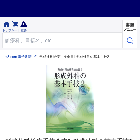


書籍
メニュー
トップ
カート
重要
m3.com 電子書籍
形成外科治療手技全書Ⅱ 形成外科の基本手技2