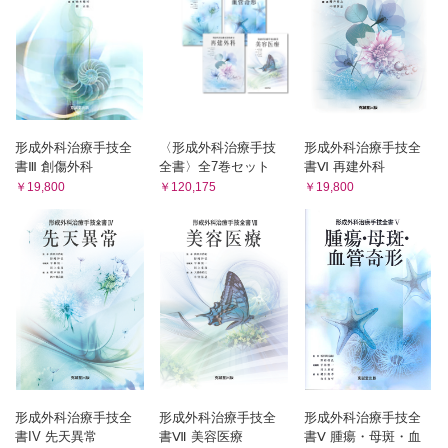
血行形態／適応
症例
I 遊離前腕皮弁
2．前額皮弁
II 有茎前腕皮弁
血行形態／適応
症例1／症例2
2．前外側大腿皮弁
手技
血行形態／適応
症例
手技
3．DP皮弁
症例1／症例2
血行形態／適応
形成外科治療手技全
〈形成外科治療手技
形成外科治療手技全
3．広背筋穿通枝皮弁・胸背動脈穿通枝皮弁
手技
書Ⅲ 創傷外科
全書〉全7巻セット
書Ⅵ 再建外科
血行形態／適応
手技
症例
￥19,800
￥120,175
￥19,800
症例
4．鼠径皮弁
4．深下腹壁動脈穿通枝皮弁(DIEP flap)
血行形態／適応
血行形態／適応
I 有茎鼠径皮弁
手技
症例1／症例2
II 遊離鼠径皮弁
5．殿部の穿通枝皮弁
症例1／症例2
血行形態／適応／合併症
5．会陰部に作成される皮弁
有茎大殿筋穿通枝皮弁
血行形態／適応
症例1／症例2
Gluteal fold flap：殿溝皮弁，内陰部動脈穿通枝皮弁
第8章 骨弁および骨付き皮弁
1．肩甲骨弁・肩甲骨皮弁
症例
血行形態／適応
6．後大腿皮弁
形成外科治療手技全
形成外科治療手技全
形成外科治療手技全
手技
血行形態／適応
書IV 先天異常
書Ⅶ 美容医療
書Ⅴ 腫瘍・母斑・血
症例