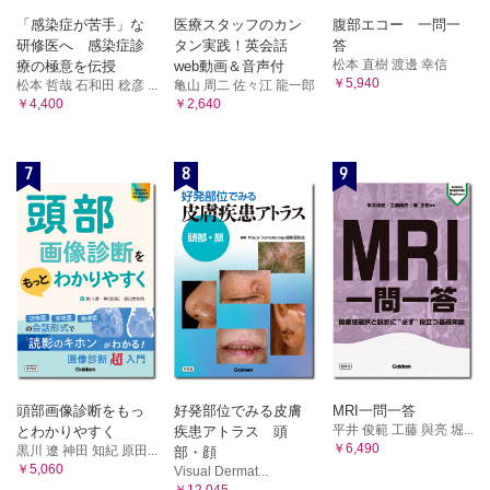
IV 四肢・躯幹の再建
「感染症が苦手」な
医療スタッフのカン
腹部エコー 一問一
症例1／症例2／症例3／症例4／症例5／症例6／症例7
研修医へ 感染症診
タン実践！英会話
答
松本 直樹 渡邊 幸信
療の極意を伝授
web動画＆音声付
第11章 知っておきたい知識
￥5,940
松本 哲哉 石和田 稔彦 ...
亀山 周二 佐々江 龍一郎
￥4,400
￥2,640
1．遊離植皮術とその他の組織移植術の歴史
遊離植皮術の歴史／骨移植術の歴史／軟骨移植術の歴史／
脂肪移植術の歴史／筋膜移植術の歴史
7
8
9
2．皮弁移植術の歴史
皮弁移植術の確立／皮弁血行の概念
頭部画像診断をもっ
好発部位でみる皮膚
MRI一問一答
平井 俊範 工藤 與亮 堀...
とわかりやすく
疾患アトラス 頭
￥6,490
黒川 遼 神田 知紀 原田...
部・顔
￥5,060
Visual Dermat...
￥12,045