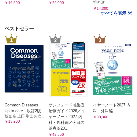
手技
2．腓骨弁・腓骨皮弁
管奇形
￥16,500
￥22,000
血行形態／適応
症例
￥14,300
すべてを表示
手技
7．膝周辺に作成される皮弁
症例1／症例2
血行形態／適応
3．腸骨弁・腸骨皮弁
Genu flap
ベストセラー
血行形態／適応
症例
手技
1
2
3
症例
8．下腿に作成される皮弁・筋膜皮弁
第9章 腹腔内臓器移植
血行形態／皮弁の作成部位／適応
1．空腸・回腸
I 逆行性腓腹島状皮弁
血行形態／適応
II Lateral supramalleolar flap
手技
症例1／症例2
III 足背皮弁
2．大網
IV 内側足底皮弁
血行形態／適応
症例1／症例2／症例3／症例4
I 有茎大網弁
II 遊離大網弁
第6章 筋弁・筋皮弁
症例1／症例2
第10章 Tissue expansion法
Common Diseases
サンフォード感染症
イヤーノート2027 内
1．大胸筋皮弁
Tissue expansion法
Up to date 改訂2版
治療ガイド2026／イ
科・外科編
血行形態／適応
Tissue expansion法とは／TEの種類と選択／適応／術前評価と手術プ
板金 広 上田 剛士 矢吹...
ヤーノート2027 内
￥30,360
ランのコツ／合併症
I 従来型大胸筋皮弁
￥13,200
科・外科編／今日の
I 基本的な手技
II 第3 肋間型大胸筋皮弁
治療薬20...
II 頭部の再建
症例1／症例2
III 顔面・頸部の再建
￥42,556