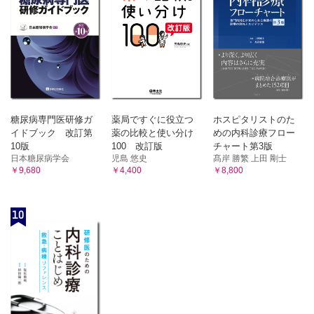
I ヒラメ筋弁
II 腓腹筋弁・筋皮弁
症例1／症例2
第7章 穿通枝皮弁・中隔皮弁
1．前腕皮弁
血行形態／適応
糖尿病専門医研修ガ
薬局ですぐに役立つ
ホスピタリストのた
I 遊離前腕皮弁
イドブック 改訂第
薬の比較と使い分け
めの内科診療フロー
II 有茎前腕皮弁
10版
100 改訂版
チャート第3版
症例1／症例2
日本糖尿病学会
児島 悠史
髙岸 勝繁 上田 剛士
￥9,680
￥4,400
￥8,800
2．前外側大腿皮弁
血行形態／適応
手技
10
症例1／症例2
3．広背筋穿通枝皮弁・胸背動脈穿通枝皮弁
血行形態／適応
手技
症例
4．深下腹壁動脈穿通枝皮弁(DIEP flap)
血行形態／適応