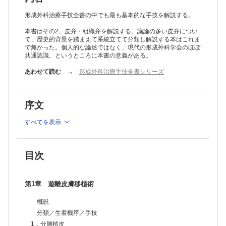
I 採取と創処置：鼠径部
II 採取と創閉鎖：耳前部・耳後部
形成外科治療手技全書の中でも最も基本的な手技を解説する。
III 採取と創処置：鎖骨部
本書はその2、皮弁・組織弁を解説する。議論の多い皮弁につい
IV 採取と創処置：足部
て、歴史的背景を踏まえて系統立てて分類し解説する本はこれま
V 移植と固定法：タイオーバー固定法
で無かった。個人的な論述ではなく、現代の形成外科学会のほぼ
症例1／症例2／症例3
共通認識、というところに本書の意義がある。
第2章 その他の組織移植術
1．粘膜移植
あわせて読む
→
形成外科治療手技全書シリーズ
適応／採取部の選択
I 遊離粘膜移植
II 有茎粘膜弁移植：舌弁
序文
症例
2．真皮脂肪移植
すべてを表示
適応／採取部の選択／後療法
手技
症例
3．脂肪移植
目次
脂肪移植の基礎／手術の適応／術前の評価法／後療法／今後の展開
脂肪注入術
症例1／症例2
第1章 遊離皮膚移植術
4．筋膜移植
適応／採取部の選択／後療法
概説
手技
分類／生着機序／手技
症例1／症例2
5．骨移植
1．分層植皮