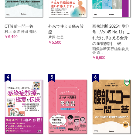
第9章 腹腔内臓器移植
1．空腸・回腸
CT診断一問一答
外来で使える痛み診
画像診断 2025年増刊
血行形態／適応
村上 卓道 神田 知紀
療
号（Vol.45 No.11）こ
手技
￥6,490
片岡 仁美
れだけ押さえる全身
￥5,500
症例1／症例2
の血管解剖 ―破...
画像診断実行編集委員
2．大網
会 森...
血行形態／適応
￥6,600
I 有茎大網弁
II 遊離大網弁
4
5
6
症例1／症例2
第10章 Tissue expansion法
Tissue expansion法
Tissue expansion法とは／TEの種類と選択／適応／術前評
価と手術プランのコツ／合併症
I 基本的な手技
II 頭部の再建
III 顔面・頸部の再建