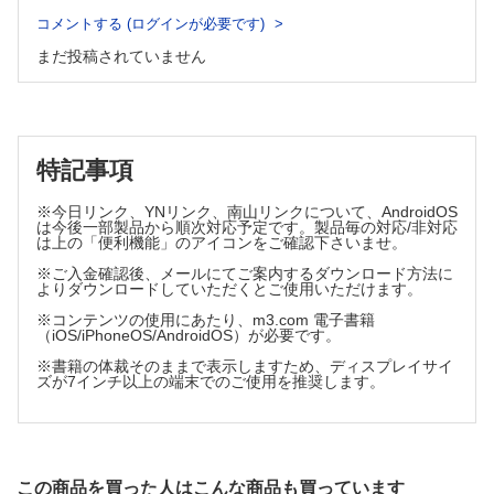
遠位茎皮弁，逆行性皮弁／連合皮弁／Prefabricated flap／
コメントする (ログインが必要です)
症例
血管吻合付加皮弁／静脈皮弁／拡張型皮弁／プロペラ皮弁
2．真皮脂肪移植
まだ投稿されていません
第4章 皮弁：乱走型皮弁
適応／採取部の選択／後療法
1．局所皮弁の基本型
3つの基本型のデザイン／Pivot point とLMT／
手技
Buck cut とBurow's triangle／皮弁を挙上する層
症例
I 前進皮弁
3．脂肪移植
II 横転皮弁
特記事項
脂肪移植の基礎／手術の適応／術前の評価法／後療法／今後
III 回転皮弁
の展開
症例1／症例2／症例3
※今日リンク、YNリンク、南山リンクについて、AndroidOS
脂肪注入術
2．皮下茎皮弁
は今後一部製品から順次対応予定です。製品毎の対応/非対応
血行形態／適応
症例1／症例2
は上の「便利機能」のアイコンをご確認下さいませ。
I 皮下茎皮弁：Pivoting の場合
4．筋膜移植
※ご入金確認後、メールにてご案内するダウンロード方法に
II 皮下茎皮弁：Advancement の場合
適応／採取部の選択／後療法
よりダウンロードしていただくとご使用いただけます。
症例1／症例2
手技
3．幾何学的局所皮弁
※コンテンツの使用にあたり、m3.com 電子書籍
血行形態／適応
（iOS/iPhoneOS/AndroidOS）が必要です。
症例1／症例2
I 菱形皮弁
5．骨移植
※書籍の体裁そのままで表示しますため、ディスプレイサイ
II 双葉皮弁
ズが7インチ以上の端末でのご使用を推奨します。
適応／採取部の選択／後療法
III Rhomboid to W flap
I 腸骨
症例1／症例2
II 頭蓋骨
4．Z形成術
Z形成術の4大効果と適応／Multiple-flap Z形成術
症例1／症例2
I 手技
6．軟骨移植
この商品を買った人はこんな商品も買っています
II Multiple-flap Z形成術