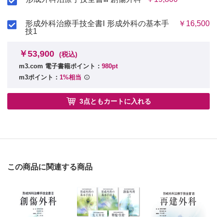
2．広背筋皮弁
血行形態／適応
血行形態／適応
I 菱形皮弁
I 側臥位で皮弁挙上をする場合
形成外科治療手技全書Ⅰ 形成外科の基本手
￥16,500
II 双葉皮弁
II 仰臥位で胸背動脈の下行枝を意識して皮弁挙上をする場合
技1
III Rhomboid to W flap
症例1／症例2
3．腹直筋皮弁
症例1／症例2
￥53,900
血行形態／適応
(税込)
4．Z形成術
I 手技：上方茎とする場合
m3.com 電子書籍ポイント：
980pt
Z形成術の4大効果と適応／Multiple-flap Z形成術
II 手技：下方茎とする場合
m3ポイント：
1%相当
I 手技
症例1／症例2
4．大腿筋膜張筋皮弁
II Multiple-flap Z形成術
血行形態／適応
症例1／症例2
3点ともカートに入れる
手技
5．W形成術
症例
W形成術の効果
5．薄筋皮弁
手技
血行形態／適応
手技
症例
症例
6．下腿に作成される筋弁・筋皮弁
第5章 皮弁：軸走型皮弁・筋膜皮弁
この商品に関連する商品
血行形態／適応／合併症
I ヒラメ筋弁
1．頭皮皮弁・浅側頭筋膜弁
II 腓腹筋弁・筋皮弁
血行形態／適応
症例1／症例2
I 頭皮皮弁
第7章 穿通枝皮弁・中隔皮弁
1．前腕皮弁
II 浅側頭筋膜弁