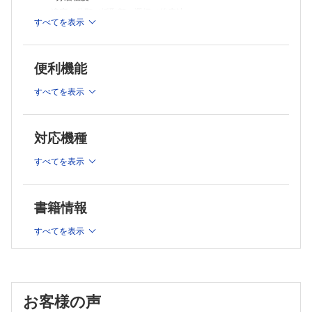
適応／採取部の選択／後療法
適応と分類／採取部の選択／後療法
I 腸骨
すべてを表示
I 採取と創処置：頭部
II 頭蓋骨
II 採取と創処置：大腿部
症例1／症例2
6．軟骨移植
III 採取と創処置：土踏まず
便利機能
組織移植の解剖学的特徴と生着機序／適応／採取部の選択／後療法
IV 移植と固定法
I 肋軟骨
症例1／症例2
すべてを表示
II 耳介軟骨
2．全層植皮
症例
適応と分類／採取部の選択／後療法
7．複合組織移植
移植組織の解剖学的特徴と生着機序／適応
I 採取と創処置：鼠径部
対応機種
I 耳甲介軟骨・皮膚
II 採取と創閉鎖：耳前部・耳後部
II 鼻中隔軟骨・鼻粘膜
すべてを表示
III 採取と創処置：鎖骨部
III 口唇
IV 採取と創処置：足部
症例1／症例2
8．毛髪移植
V 移植と固定法：タイオーバー固定法
書籍情報
歴史的背景／適応
症例1／症例2／症例3
手技
すべてを表示
症例
第2章 その他の組織移植術
第3章 皮弁：総論
1. 皮弁とは
1．粘膜移植
適応
適応／採取部の選択
2．皮弁の分類
I 遊離粘膜移植
血行形態による分類／移動法による分類／構成成分による分類
お客様の声
3．その他の皮弁形態
II 有茎粘膜弁移植：舌弁