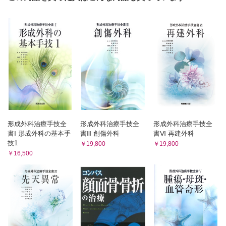
組織移植の解剖学的特徴と生着機序／適応／採取部の選択／
症例1／症例2
後療法
5．W形成術
I 肋軟骨
W形成術の効果
手技
II 耳介軟骨
症例
症例
第5章 皮弁：軸走型皮弁・筋膜皮弁
7．複合組織移植
1．頭皮皮弁・浅側頭筋膜弁
移植組織の解剖学的特徴と生着機序／適応
血行形態／適応
I 耳甲介軟骨・皮膚
I 頭皮皮弁
II 浅側頭筋膜弁
II 鼻中隔軟骨・鼻粘膜
症例
III 口唇
2．前額皮弁
症例1／症例2
血行形態／適応
形成外科治療手技全
形成外科治療手技全
形成外科治療手技全
8．毛髪移植
手技
書Ⅰ 形成外科の基本手
書Ⅲ 創傷外科
書Ⅵ 再建外科
症例
歴史的背景／適応
技1
￥19,800
￥19,800
3．DP皮弁
手技
￥16,500
血行形態／適応
症例
手技
症例
第3章 皮弁：総論
4．鼠径皮弁
血行形態／適応
1. 皮弁とは
I 有茎鼠径皮弁
II 遊離鼠径皮弁
適応
症例1／症例2
2．皮弁の分類