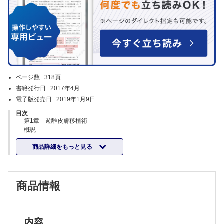
ページ数 :
318頁
書籍発行日 :
2017年4月
電子版発売日 :
2019年1月9日
目次
第1章 遊離皮膚移植術
概説
分類／生着機序／手技
商品詳細をもっと見る
1．分層植皮
適応と分類／採取部の選択／後療法
I 採取と創処置：頭部
II 採取と創処置：大腿部
商品情報
III 採取と創処置：土踏まず
IV 移植と固定法
症例1／症例2
2．全層植皮
適応と分類／採取部の選択／後療法
内容