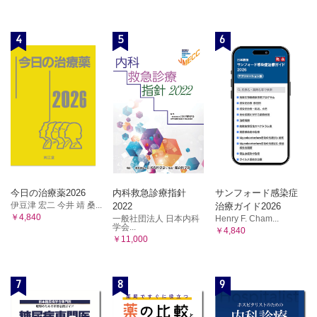
2．広背筋皮弁
IV 四肢・躯幹の再建
症例1／症例2／症例3／症例4／症例5／症例6／症例7
血行形態／適応
第11章 知っておきたい知識
I 側臥位で皮弁挙上をする場合
4
5
6
1．遊離植皮術とその他の組織移植術の歴史
II 仰臥位で胸背動脈の下行枝を意識して皮弁挙上をする場
遊離植皮術の歴史／骨移植術の歴史／軟骨移植術の歴史／
合
脂肪移植術の歴史／筋膜移植術の歴史
症例1／症例2
2．皮弁移植術の歴史
3．腹直筋皮弁
皮弁移植術の確立／皮弁血行の概念
血行形態／適応
I 手技：上方茎とする場合
II 手技：下方茎とする場合
症例1／症例2
4．大腿筋膜張筋皮弁
血行形態／適応
今日の治療薬2026
内科救急診療指針
サンフォード感染症
手技
伊豆津 宏二 今井 靖 桑...
2022
治療ガイド2026
￥4,840
一般社団法人 日本内科
Henry F. Cham...
症例
学会...
￥4,840
5．薄筋皮弁
￥11,000
血行形態／適応
手技
7
8
9
症例
6．下腿に作成される筋弁・筋皮弁
血行形態／適応／合併症