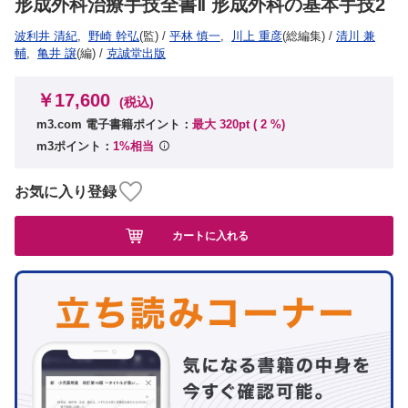
形成外科治療手技全書Ⅱ 形成外科の基本手技2
波利井 清紀
,
野崎 幹弘
(監)
/
平林 慎一
,
川上 重彦
(総編集)
/
清川 兼
輔
,
亀井 譲
(編)
/
克誠堂出版
￥17,600
(税込)
m3.com 電子書籍ポイント：
最大 320pt (
2
%)
m3ポイント：
1%相当
お気に入り登録
カートに入れる