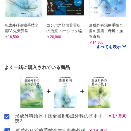
5．会陰部に作成される皮弁
血行形態による分類／移動法による分類／構成成分による分
血行形態／適応
類
Gluteal fold flap：殿溝皮弁，内陰部動脈穿通枝皮弁
3．その他の皮弁形態
症例
遠位茎皮弁，逆行性皮弁／連合皮弁／Prefabricated flap／
6．後大腿皮弁
形成外科治療手技全
コンパス顔面骨骨折
形成外科治療手技全
血行形態／適応
血管吻合付加皮弁／静脈皮弁／拡張型皮弁／プロペラ皮弁
書IV 先天異常
の治療 ベーシック編
書Ⅴ 腫瘍・母斑・血
手技
管奇形
￥16,500
￥20,900
症例
第4章 皮弁：乱走型皮弁
7．膝周辺に作成される皮弁
￥14,300
すべてを表示
血行形態／適応
1．局所皮弁の基本型
Genu flap
3つの基本型のデザイン／Pivot point とLMT／
症例
Buck cut とBurow's triangle／皮弁を挙上する層
8．下腿に作成される皮弁・筋膜皮弁
よく一緒に購入されている商品
血行形態／皮弁の作成部位／適応
I 前進皮弁
I 逆行性腓腹島状皮弁
II 横転皮弁
II Lateral supramalleolar flap
III 回転皮弁
III 足背皮弁
症例1／症例2／症例3
+
+
IV 内側足底皮弁
2．皮下茎皮弁
症例1／症例2／症例3／症例4
第6章 筋弁・筋皮弁
血行形態／適応
1．大胸筋皮弁
I 皮下茎皮弁：Pivoting の場合
血行形態／適応
II 皮下茎皮弁：Advancement の場合
形成外科治療手技全書Ⅱ 形成外科の基本手
￥17,600
I 従来型大胸筋皮弁
技2
症例1／症例2
II 第3 肋間型大胸筋皮弁
症例1／症例2
3．幾何学的局所皮弁
形成外科治療手技全書Ⅲ 創傷外科
￥19,800