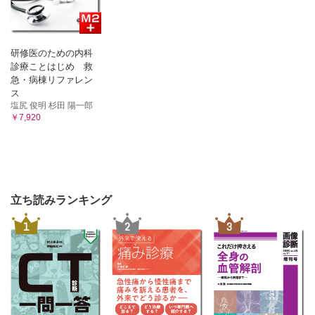
手技
症例1／症例2
5．殿部の穿通枝皮弁
研修医のための内科
血行形態／適応／合併症
診療ことはじめ 救
有茎大殿筋穿通枝皮弁
急・病棟リファレン
症例1／症例2
ス
塩尻 俊明 杉田 陽一郎
￥7,920
第8章 骨弁および骨付き皮弁
1．肩甲骨弁・肩甲骨皮弁
血行形態／適応
手技
症例
立ち読みランキング
2．腓骨弁・腓骨皮弁
血行形態／適応
1
2
3
手技
症例1／症例2
3．腸骨弁・腸骨皮弁
血行形態／適応
手技
症例