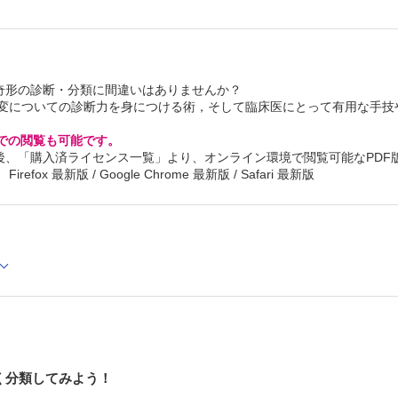
1．乳児血管腫 長尾 宗朝
A. 総論 B. 治療方針 C. レーザー治療（pulsed dye l
PDL）
D. βブロッカー内服 E. 手術治療 F. その他の症候
りに
奇形の診断・分類に間違いはありませんか？
2．先天性血管腫 中岡 啓喜
についての診断力を身につける術，そして臨床医にとって有用な手技
A. 総論 B. 治療方針 C. 手術治療 D. その他の治
3．房状血管腫・カポジ肉腫様血管内皮細胞腫 加藤 基
A. 総論 B. カサバッハ現象 C. 治療方針 D. 各種
Cでの閲覧も可能です。
II．血管奇形
後、「購入済ライセンス一覧」より、オンライン環境で閲覧可能なPDF
1．毛細血管奇形 大城 貴史ほか
refox 最新版 / Google Chrome 最新版 / Safari 最新版
A. 総論 B. 治療方針 C. レーザー治療 D. 手術療
2．筋肉内静脈奇形 加地 展之
A. 総論 B. 治療方針 C. 硬化療法 D. 手術治療
3．表在性（皮膚・皮下組織）静脈奇形 髙木 信介
A. 総論 B. 治療方針 C. 硬化療法 D. 手術治療
4．顔面部静脈奇形 古川 洋志ほか
A. 総論 B. 治療方針 C. 硬化療法 D. 手術治療 
5．手指部静脈奇形 大島 直也ほか
A. 総論 B. 治療方針 C. 硬化療法 D. 手術治療
6．咽頭部静脈奇形 岩科 裕己
A. 総論 B. 治療方針 C. 硬化療法 D. その他の治
7．巨大・多発静脈奇形 岩科 裕己
く分類してみよう！
A. 総論 B. 凝固異常 C. 治療方針 D. 硬化療法 E.
の治療