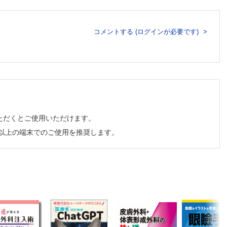
コメントする (ログインが必要です)
夫
 邦枝ほか
. 治療
法の実際
ただくとご使用いただけます。
チ以上の端末でのご使用を推奨します。