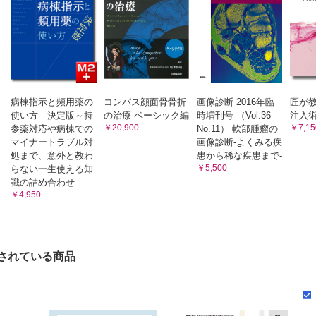
B. 治療方針 C. レーザー治療 D. 手術療法
静脈奇形 加地 展之
B. 治療方針 C. 硬化療法 D. 手術治療
（皮膚・皮下組織）静脈奇形 髙木 信介
B. 治療方針 C. 硬化療法 D. 手術治療
静脈奇形 古川 洋志ほか
病棟指示と頻用薬の
コンパス顔面骨骨折
画像診断 2016年臨
匠が
～
使い方 決定版～持
の治療 ベーシック編
時増刊号 （Vol.36
注入
B. 治療方針 C. 硬化療法 D. 手術治療 おわりに
￥20,900
￥7,15
参薬対応や病棟での
No.11） 軟部腫瘤の
静脈奇形 大島 直也ほか
マイナートラブル対
画像診断-よくみる疾
B. 治療方針 C. 硬化療法 D. 手術治療
処まで、意外と教わ
患から稀な疾患まで-
￥5,500
らない一生使える知
静脈奇形 岩科 裕己
識の詰め合わせ
B. 治療方針 C. 硬化療法 D. その他の治療
￥4,950
多発静脈奇形 岩科 裕己
B. 凝固異常 C. 治療方針 D. 硬化療法 E. その他の治療
macrocystic）リンパ管奇形 藤野 明浩
されている商品
B. 治療方針 C. 硬化療法 D. 手術治療 おわりに
icrocystic）リンパ管奇形 藤木 政英
B. 治療方針 C. 硬化療法 D. 手術治療
部動静脈奇形 野村 正