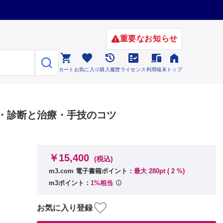
重要なお知らせ






カート
お気に入り
購入履歴
ライセンス
利用端末
トップ
・診断と治療・手技のコツ
￥15,400
(税込)
m3.com 電子書籍ポイント：
最大 280pt (
2
%)
m3ポイント：
1%相当
お気に入り登録