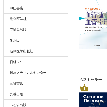
A. 総論 
中山書店
11．手指
A. 総論 
総合医学社
12．四肢
A. 総論 
克誠堂出版
13．骨組
Gakken
A. 総論 
14．動静
新興医学出版社
A. 総論 
15．クリ
日経BP
A. 総論 
16．その
日本メディカルセンター
1）Sturge
ベストセラー
A. 概念 
三輪書店
1
2）Maffu
丸善出版
A. 概念 
3）Blue 
へるす出版
A. 総論 