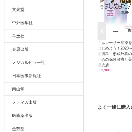
A. 総論 
文光堂
2．筋肉内
A. 総論 
中外医学社
3．表在性
A. 総論 
羊土社
4．顔面部
さぁレーザー治療を
はじめよう！2023
金原出版
A. 総論 
皮膚科・形成外科の
5．手指部
ための保険診療と美
メジカルビュー社
A. 総論 
容皮膚
￥9,900
6．咽頭部
日本医事新報社
A. 総論 
7．巨大・
南山堂
A. 総論 
8．嚢胞状（
メディカ出版
よく一緒に購入
A. 総論 
医歯薬出版
9．海綿状（m
A. 総論 
金芳堂
10．顔面