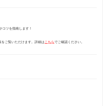
aser：
群 おわ
やコツを指南します！
療
ほか
治療
版をご覧いただけます。詳細は
こちら
でご確認ください。
法
おわりに
療
 その他