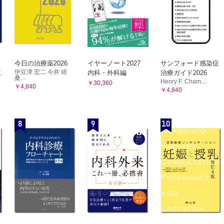
 pericranii（頭蓋骨膜洞） 秋田 定伯
B. 検査法 C. 治療法
lized lymphatic anomaly（GLA） 小関 道夫
症状，検査所見 B. 治療 今後の展望
adipose vascular anomaly（FAVA）大内 邦枝ほか
今日の治療薬2026
イヤーノート2027
サンフォード感染症
伊豆津 宏二 今井 靖
版
内科・外科編
治療ガイド2026
B. 臨床的特徴 C. 画像所見 D. 病理所見 E. 治療法
桑...
Henry F. Cham...
￥30,360
覧 G. PIK3CAおよび関連疾患 おわりに
￥4,840
￥4,840
8
9
10