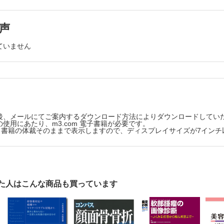
ー治療―機器の進歩に期待― 河野 太郎
A. 総論 B. 症状・診断 C. 治療 D. 症例
グロビン B. 血管病変に対するレーザー治療の歴史
4）Sinus pericranii（頭蓋骨膜洞） 秋田 定伯
声
A. 概念 B. 検査法 C. 治療法
病変に対するレーザー治療のパラメーター
5）Generalized lymphatic anomaly（GLA） 小関 道
他の血管病変に対するレーザー治療 まとめ
A. 臨床症状，検査所見 B. 治療 今後の展望
ていません
(圧迫・装具など)―結構，効きます！― 杠 俊介
6）Fibro-adipose vascular anomaly（FAVA）大内
A. 概念 B. 臨床的特徴 C. 画像所見 D. 病理所見 E
血管腫に対する圧迫療法 B. 血管奇形に対する圧迫療法 C. 圧迫療
法
F. 症例供覧 G. PIK3CAおよび関連疾患 おわりに
各論―疾患別の治療法―
事項索引
編者紹介
後、メールにてご案内するダウンロード方法によりダウンロードしてい
管腫 長尾 宗朝
使用にあたり、m3.com 電子書籍が必要です。
版は、書籍の体裁そのままで表示しますので、ディスプレイサイズが7イン
. 治療方針 C. レーザー治療（pulsed dye laser：PDL）
ッカー内服 E. 手術治療 F. その他の症候群 おわりに
血管腫 中岡 啓喜
B. 治療方針 C. 手術治療 D. その他の治療
管腫・カポジ肉腫様血管内皮細胞腫 加藤 基ほか
た人はこんな商品も買っています
B. カサバッハ現象 C. 治療方針 D. 各種治療
管奇形 大城 貴史ほか