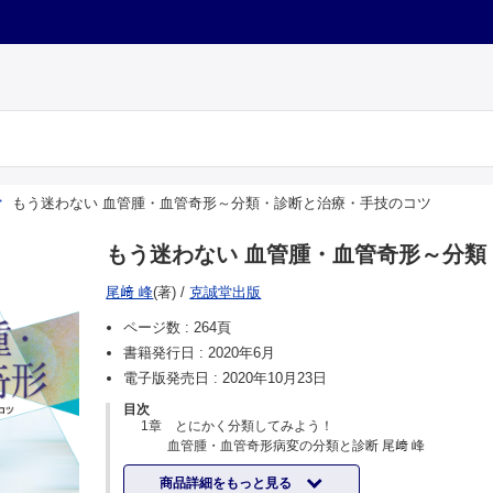
もう迷わない 血管腫・血管奇形～分類・診断と治療・手技のコツ
もう迷わない 血管腫・血管奇形～分類
尾﨑 峰
(著)
/
克誠堂出版
ページ数 :
264頁
書籍発行日 :
2020年6月
電子版発売日 :
2020年10月23日
目次
1章 とにかく分類してみよう！
血管腫・血管奇形病変の分類と診断 尾﨑 峰
2章 治療法総論
商品詳細をもっと見る
I．手術療法―昔ながらの標準的治療法― 尾﨑 峰