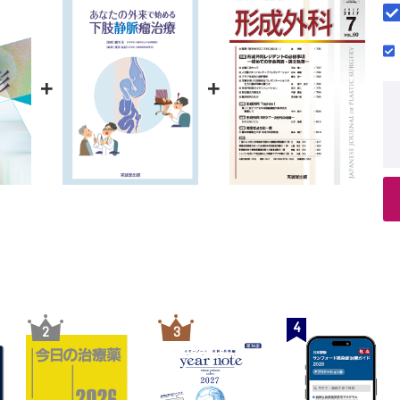
B. 治療方針 C. 手術療法 D. 代表症例 E. その他の治療法
部動静脈奇形 成島 三長
B. 治療方針 C. 手術治療 D. その他の治療 おわりに
+
+
・体幹部動静脈奇形 岩科 裕己
B. 治療方針 C. 手術治療 D. その他の治療
織に浸潤した動静脈奇形 佐藤 慎祐ほか
B. 治療方針 C. 血管内治療 D. 手術治療
脈奇形に対する血管内治療 大須賀慶悟ほか
B. 治療方針 C. 症例
ッペル・トレノネー・ウェーバー症候群 佐々木 了
B. 治療方針 C. 症状別治療法
他の血管奇形
-Weber syndrome 菅野 秀宣
B. 症状 C. 検査 D. 治療 E. 予後
4
2
3
cci syndrome 湊川 真理ほか
B. 症状 C. 医療的管理および治療
rubber bleb nevus syndrome（青色ゴムまり様母斑症候群） 尾﨑 
B. 症状・診断 C. 治療 D. 症例