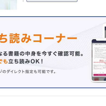
A. 「血管腫切除術」における一般的注意点 B. 血管腫切
おける手技
II．血管内治療―血管奇形の治療には必須の知識です―
1．硬化療法 八巻 隆
A. 硬化剤各論 B. 画像ガイド下硬化療法 まとめ
2．塞栓術 三村 秀文
A. 適応 B. 術前評価 C. 塞栓物質 D. 塞栓物質と手技
E. 動脈造影像によるAVM分類と治療戦略 F. 術後管理 G
成績
H. 合併症 おわりに
III．薬物療法―これが効けば誰もがハッピー―
1．βブロッカー，ステロイド，シロリムス 小関 道夫
A. βブロッカー(プロプラノロール） B. ステロイド 
ロリムス
2．漢方薬 小川 恵子
A. リンパ管奇形 B. 静脈奇形 C. LM・VM合併例
IV．レーザー治療―機器の進歩に期待― 河野 太郎
A. ヘモグロビン B. 血管病変に対するレーザー治療
C. 血管病変に対するレーザー治療のパラメーター
D. その他の血管病変に対するレーザー治療 まとめ
V．保存療法(圧迫・装具など)―結構，効きます！― 杠 
A. 乳児血管腫に対する圧迫療法 B. 血管奇形に対す
療法 C. 圧迫療法の実際
3章 治療法各論―疾患別の治療法―
I．血管腫