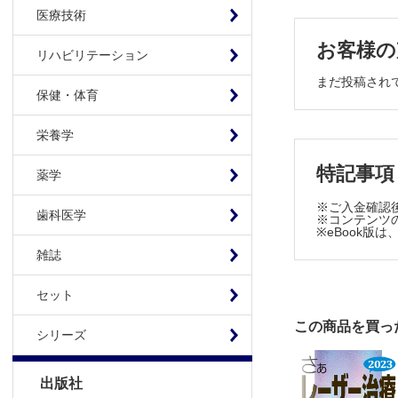
IV．レーザ
医療技術
A. ヘモ
お客様の
C. 血管
リハビリテーション
D. その
まだ投稿され
V．保存療法
保健・体育
A. 乳児
栄養学
3章 治療法
特記事項
薬学
I．血管腫
※ご入金確認
1．乳児血
歯科医学
※コンテンツの
※eBook
A. 総論 B
雑誌
D. βブロ
2．先天性
セット
A. 総論 
3．房状血
この商品を買っ
シリーズ
A. 総論 
II．血管奇形
出版社
1．毛細血