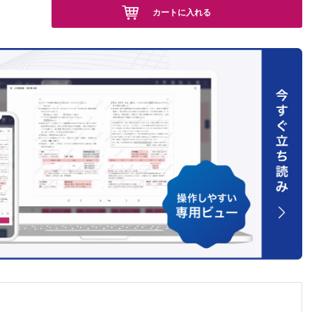
除術に
カートに入れる
. 治療
C. シ
 まとめ
の歴史
俊介
る圧迫