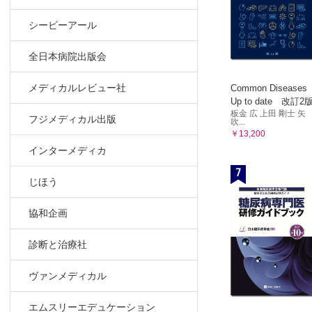
4）Sinus
シービーアール
A. 概念 
5）Genera
全日本病院出版会
A. 臨床
6）Fibro-
メディカルレビュー社
Common Diseases
Up to date 改訂2
A. 概念 
板金 広 上田 剛士 矢
フジメディカル出版
F. 症例供
吹...
￥13,200
事項索引
インターメディカ
編者紹介
7
じほう
協和企画
診断と治療社
ヴァンメディカル
エムスリーエデュケーション