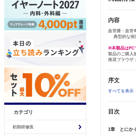
内容
血管腫・血管
典型的な病変
※本製品はP
製品のご購入
推奨ブラウザ： Fi
序文
すべてを表示
目次
カテゴリ
初期研修医
1章 とにか