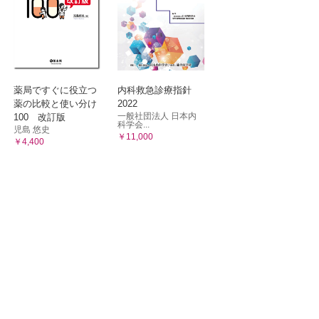
薬局ですぐに役立つ
内科救急診療指針
薬の比較と使い分け
2022
一般社団法人 日本内
100 改訂版
科学会...
児島 悠史
￥11,000
￥4,400