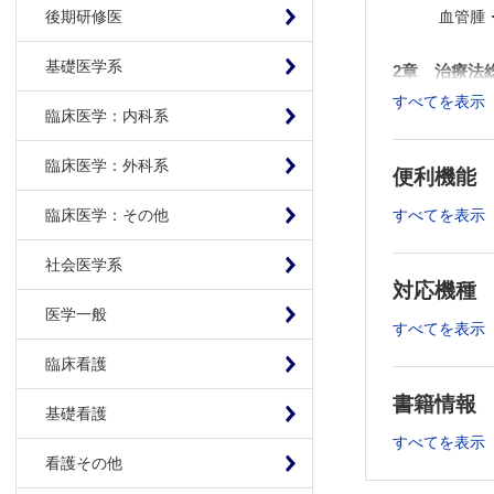
血管腫・血
後期研修医
基礎医学系
2章 治療法
すべてを表示
I．手術療法
臨床医学：内科系
A. 「血
臨床医学：外科系
II．血管
便利機能
1．硬化療法
すべてを表示
臨床医学：その他
A. 硬化剤
2．塞栓術 
社会医学系
A. 適応 
対応機種
E. 動脈造
医学一般
すべてを表示
H. 合併
III．薬物
臨床看護
1．βブロ
書籍情報
基礎看護
A. βブロ
すべてを表示
2．漢方薬 
看護その他
A. リンパ