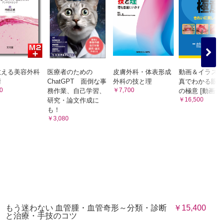
教える美容外科
医療者のための
皮膚外科・体表形成
動画＆イラス
術
ChatGPT 面倒な事
外科の技と理
真でわかる眼
0
￥7,700
務作業、自己学習、
の極意 [動画付
￥16,500
研究・論文作成に
も！
￥3,080
もう迷わない 血管腫・血管奇形～分類・診断
￥15,400
と治療・手技のコツ