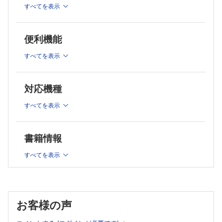
すべてを表示
第6章 健康づくり運動の理論
第7章 運動障害と予防
第8章 体力測定と評価
便利機能
第9章 健康づくり運動の実際
すべてを表示
第10章 救急処置
第11章 運動プログラムの実際
対応機種
第12章 運動負荷試験
すべてを表示
第13章 運動行動変容の理論と実際
第14章 運動とこころの健康増進
第15章 栄養摂取と運動
書籍情報
模擬問題1
すべてを表示
模擬問題2
お客様の声