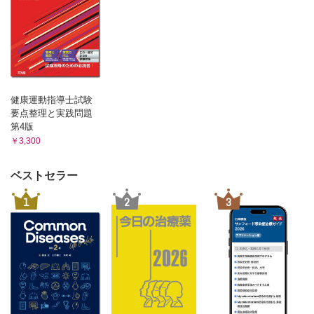
健康運動指導士試験
要点整理と実践問題
第4版
￥3,300
ベストセラー
1
2
3