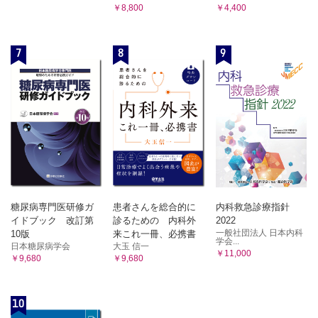
￥8,800
￥4,400
7
8
9
糖尿病専門医研修ガ
患者さんを総合的に
内科救急診療指針
イドブック 改訂第
診るための 内科外
2022
一般社団法人 日本内科
10版
来これ一冊、必携書
学会...
日本糖尿病学会
大玉 信一
￥11,000
￥9,680
￥9,680
10