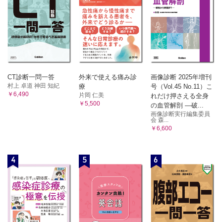
CT診断一問一答
外来で使える痛み診
画像診断 2025年増刊
村上 卓道 神田 知紀
療
号（Vol.45 No.11）こ
￥6,490
片岡 仁美
れだけ押さえる全身
￥5,500
の血管解剖 ―破...
画像診断実行編集委員
会 森...
￥6,600
4
5
6