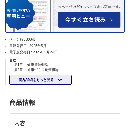
ページ数 :
308頁
書籍発行日 :
2025年5月
電子版発売日 :
2025年5月24日
目次
第1章 健康管理概論
第2章 健康づくり施策概論
第3章 生活習慣病（NCDs）
商品詳細をもっと見る
第4章 運動生理学
第5章 機能解剖とバイオメカニクス（運動・動作の力源）
第6章 健康づくり運動の理論
第7章 運動障害と予防
商品情報
第8章 体力測定と評価
第9章 健康づくり運動の実際
第10章 救急処置
第11章 運動プログラムの実際
第12章 運動負荷試験
内容
第13章 運動行動変容の理論と実際