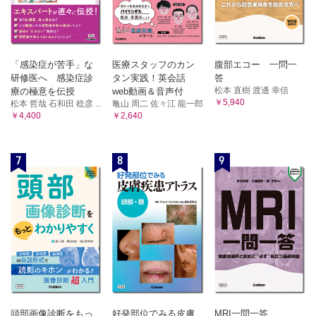
「感染症が苦手」な
医療スタッフのカン
腹部エコー 一問一
研修医へ 感染症診
タン実践！英会話
答
松本 直樹 渡邊 幸信
療の極意を伝授
web動画＆音声付
￥5,940
松本 哲哉 石和田 稔彦 ...
亀山 周二 佐々江 龍一郎
￥4,400
￥2,640
7
8
9
頭部画像診断をもっ
好発部位でみる皮膚
MRI一問一答