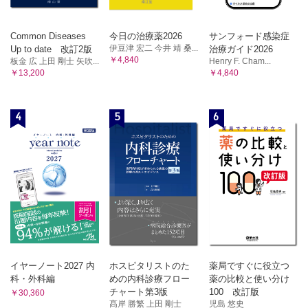
Common Diseases
今日の治療薬2026
サンフォード感染症
伊豆津 宏二 今井 靖 桑...
Up to date 改訂2版
治療ガイド2026
￥4,840
板金 広 上田 剛士 矢吹...
Henry F. Cham...
￥13,200
￥4,840
4
5
6
イヤーノート2027 内
ホスピタリストのた
薬局ですぐに役立つ
科・外科編
めの内科診療フロー
薬の比較と使い分け
チャート第3版
100 改訂版
￥30,360
髙岸 勝繁 上田 剛士
児島 悠史