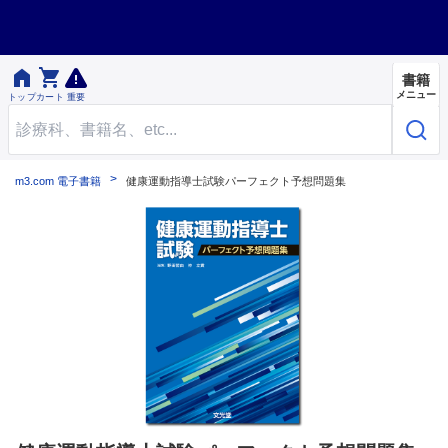


書籍
メニュー
トップ
カート
重要
m3.com 電子書籍
健康運動指導士試験パーフェクト予想問題集