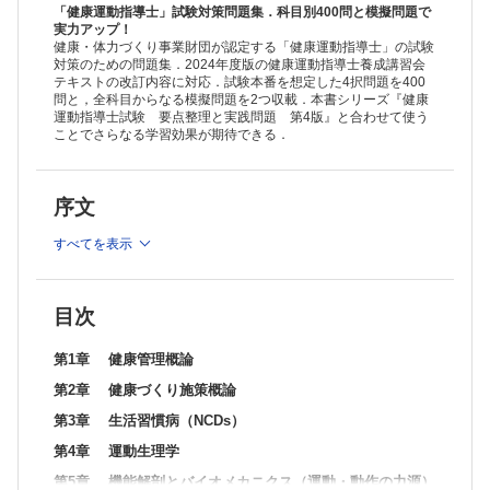
第14章 運動とこころの健康増進
「健康運動指導士」試験対策問題集．科目別400問と模擬問題で
第15章 栄養摂取と運動
実力アップ！
健康・体力づくり事業財団が認定する「健康運動指導士」の試験
模擬問題1
対策のための問題集．2024年度版の健康運動指導士養成講習会
模擬問題2
テキストの改訂内容に対応．試験本番を想定した4択問題を400
問と，全科目からなる模擬問題を2つ収載．本書シリーズ『健康
運動指導士試験 要点整理と実践問題 第4版』と合わせて使う
ことでさらなる学習効果が期待できる．
序文
すべてを表示
目次
第1章 健康管理概論
第2章 健康づくり施策概論
第3章 生活習慣病（NCDs）
第4章 運動生理学
第5章 機能解剖とバイオメカニクス（運動・動作の力源）