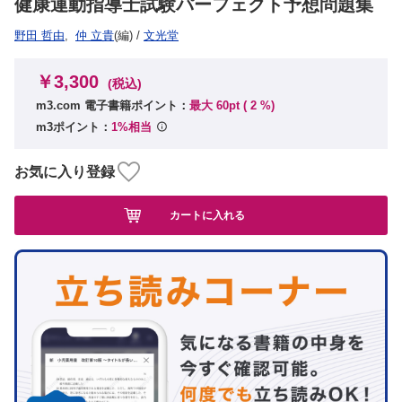
健康運動指導士試験パーフェクト予想問題集
野田 哲由
,
仲 立貴
(編)
/
文光堂
￥3,300
(税込)
m3.com 電子書籍ポイント：
最大 60pt (
2
%)
m3ポイント：
1%相当
お気に入り登録
カートに入れる