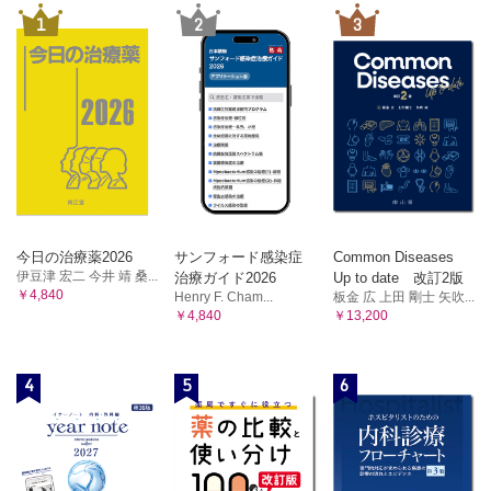
1
2
3
今日の治療薬2026
サンフォード感染症
Common Diseases
伊豆津 宏二 今井 靖 桑...
治療ガイド2026
Up to date 改訂2版
￥4,840
Henry F. Cham...
板金 広 上田 剛士 矢吹...
￥4,840
￥13,200
4
5
6