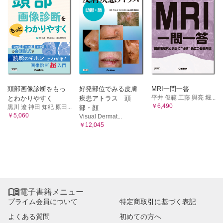
頭部画像診断をもっ
好発部位でみる皮膚
MRI一問一答
平井 俊範 工藤 與亮 堀...
とわかりやすく
疾患アトラス 頭
￥6,490
黒川 遼 神田 知紀 原田...
部・顔
￥5,060
Visual Dermat...
￥12,045

電子書籍メニュー
プライム会員について
特定商取引に基づく表記
よくある質問
初めての方へ