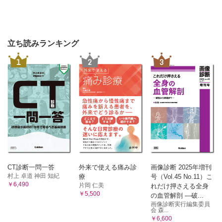
立ち読みランキング
1
2
3
CT診断一問一答
外来で使える痛み診
画像診断 2025年増刊
村上 卓道 神田 知紀
療
号（Vol.45 No.11）こ
￥6,490
片岡 仁美
れだけ押さえる全身
￥5,500
の血管解剖 ―破...
画像診断実行編集委員
会 森...
￥6,600