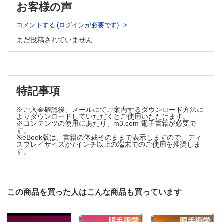
お客様の声
4．輪部減張切開
1．術前処置
5．瞳孔・虹彩処置
2．術野の準備
6．人工虹彩
コメントする (ログインが必要です)
術者の姿勢
Ⅷ．難症例の白内障手術
まだ投稿されていません
術中自動点眼装置
1．成熟白内障
3．制御糸
2．小瞳孔
3．虹彩後癒着
4．麻酔
4．浅前房
5．強角膜切開
5．後極白内障
自己閉鎖率を高めるための工夫
6．Zinn小帯断裂（カプセルエキスパンダー）
特記事項
6．創口の縫合
7．Zinn小帯断裂（CTR）
落屑症候群に対するcapsular tension ring挿入法
7．角膜切開
※ご入金確認後、メールにてご案内するダウンロード方法に
8．角膜内皮細胞密度減少眼
よりダウンロードしていただくとご使用いただけます。
耳側切開のコツ
9．角膜混濁眼
※コンテンツの使用にあたり、m3.com 電子書籍が必要で
8．経結膜・強角膜一面切開
す。
10．小角膜眼
※eBook版は、書籍の体裁そのままで表示しますので、ディ
9．前嚢切開（チストトーム）
11．術中虹彩緊張低下症候群（IFIS）
スプレイサイズが7インチ以上の端末でのご使用を推奨しま
10．前嚢切開（鑷子）
12．糖尿病と白内障手術
す。
IX．術中合併症
成熟白内障・過熟白内障での前嚢切開
1．後嚢破損
11．水流核皮質分離
2．核落下
術中capsular block syndromeを避けるために
3．虹彩脱出
この商品を買った人はこんな商品も買っています
12．核処理（一手法）
4．infusion misdirection syndrome（IMS）
5．創口熱傷
13．核処理（divide and conguer法，phaco chop法）
6．Descemet膜剝離
14．核処理（biaxial phaco法）
Ⅹ．術後管理・合併症