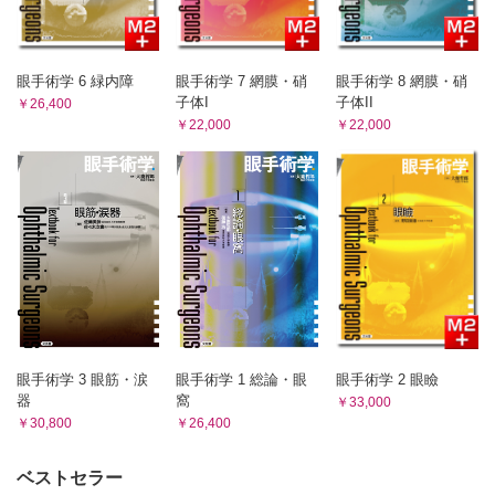
2．インフォームド・コンセント
眼手術学 6 緑内障
眼手術学 7 網膜・硝
眼手術学 8 網膜・硝
子体I
子体II
￥26,400
￥22,000
￥22,000
眼手術学 3 眼筋・涙
眼手術学 1 総論・眼
眼手術学 2 眼瞼
器
窩
￥33,000
￥30,800
￥26,400
ベストセラー