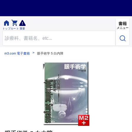


書籍
メニュー
トップ
カート
重要
m3.com 電子書籍
眼手術学 5 白内障