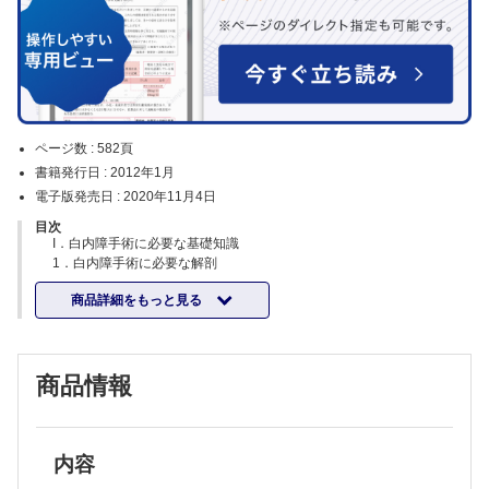
ページ数 :
582頁
書籍発行日 :
2012年1月
電子版発売日 :
2020年11月4日
目次
I．白内障手術に必要な基礎知識
1．白内障手術に必要な解剖
II．白内障手術に必要な評価・検査
商品詳細をもっと見る
1．水晶体混濁の種類と程度分類
2．術前の視機能評価
3．術前検査
抗血栓薬の中止は必要か？
商品情報
4．手術適応
糖尿病患者の白内障手術のタイミング
III．白内障手術の器具・材料
1．白内障手術に使用する器具
ディスポパック
内容
2．超音波水晶体乳化吸引装置