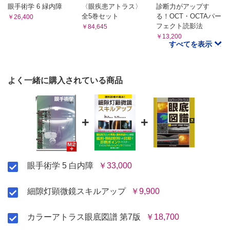
4．輪部減張切開
眼手術学 6 緑内障
〈眼疾患アトラス〉
診断力がアップす
全5巻セット
る！OCT・OCTAパー
5．瞳孔・虹彩処置
￥26,400
フェクト読影法
￥84,645
6．人工虹彩
￥13,200
Ⅷ．難症例の白内障手術
すべてを表示
1．成熟白内障
2．小瞳孔
3．虹彩後癒着
よく一緒に購入されている商品
4．浅前房
5．後極白内障
6．Zinn小帯断裂（カプセルエキスパンダー）
+
+
7．Zinn小帯断裂（CTR）
落屑症候群に対するcapsular tension ring挿入法
8．角膜内皮細胞密度減少眼
9．角膜混濁眼
眼手術学 5 白内障
￥33,000
10．小角膜眼
11．術中虹彩緊張低下症候群（IFIS）
12．糖尿病と白内障手術
細隙灯顕微鏡スキルアップ
￥9,900
IX．術中合併症
1．後嚢破損
カラーアトラス眼底図譜 第7版
￥18,700
2．核落下