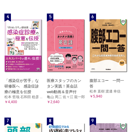
4
5
6
「感染症が苦手」な
医療スタッフのカン
腹部エコー 一問一
研修医へ 感染症診
タン実践！英会話
答
松本 直樹 渡邊 幸信
療の極意を伝授
web動画＆音声付
￥5,940
松本 哲哉 石和田 稔彦 ...
亀山 周二 佐々江 龍一郎
￥4,400
￥2,640
7
8
9