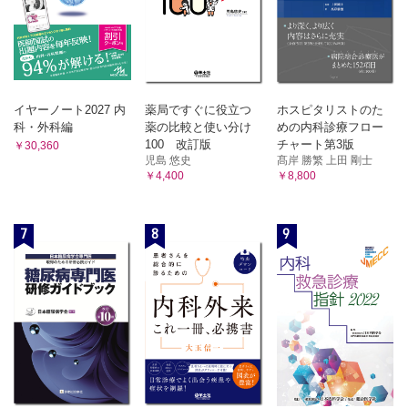
イヤーノート2027 内
薬局ですぐに役立つ
ホスピタリストのた
科・外科編
薬の比較と使い分け
めの内科診療フロー
100 改訂版
チャート第3版
￥30,360
児島 悠史
髙岸 勝繁 上田 剛士
￥4,400
￥8,800
7
8
9