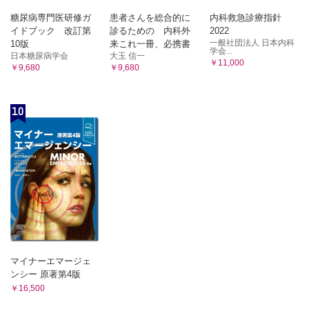
糖尿病専門医研修ガ
患者さんを総合的に
内科救急診療指針
イドブック 改訂第
診るための 内科外
2022
一般社団法人 日本内科
10版
来これ一冊、必携書
学会...
日本糖尿病学会
大玉 信一
￥11,000
￥9,680
￥9,680
10
マイナーエマージェ
ンシー 原著第4版
￥16,500