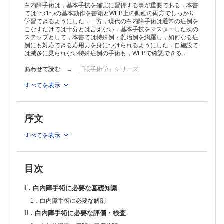
前房不安定への対処法
白内障手術は，基本手技を確実に習得する事が重要である．本書
3．白内障手術における手術用顕微鏡
では1つ1つの基本動作を書籍とWEB上の動画の両方でしっかり
学習できるようにした．一方，現代の白内障手術は通常の症例を
4．粘弾性物質の種類と使い分け
こなすだけでは十分とは言えない．基本手技をマスターした次の
粘弾性物質除去法
ステップとして，本書では特殊例・難治例を網羅し，如何なる症
IV．白内障手術のトレーニング
例にも対応できる応用力を身につけられるようにした．自施設で
1．動物眼でのウェットラボ
は滅多に見られない特殊症例の手術も，WEBで確認できる．
2．模擬眼でのウェット・ドライラボ
角膜混濁モデルによるウェットラボ
あわせて読む
→
「眼手術学」シリーズ
3．手術器具の動かし方
Ⅴ．白内障手術の基本手技
※本製品はPCでの閲覧も可能です。
すべてを表示
製品のご購入後、「購入済ライセンス一覧」より、オンライン環
1．術前処置
境で閲覧可能なPDF版をご覧いただけます。詳細は
こちら
でご確
2．術野の準備
認ください。
術者の姿勢
序文
推奨ブラウザ： Firefox 最新版 / Google Chrome 最新版 / Safari
術中自動点眼装置
最新版
3．制御糸
すべてを表示
4．麻酔
5．強角膜切開
自己閉鎖率を高めるための工夫
6．創口の縫合
目次
7．角膜切開
耳側切開のコツ
I．白内障手術に必要な基礎知識
8．経結膜・強角膜一面切開
1．白内障手術に必要な解剖
9．前嚢切開（チストトーム）
10．前嚢切開（鑷子）
II．白内障手術に必要な評価・検査
成熟白内障・過熟白内障での前嚢切開