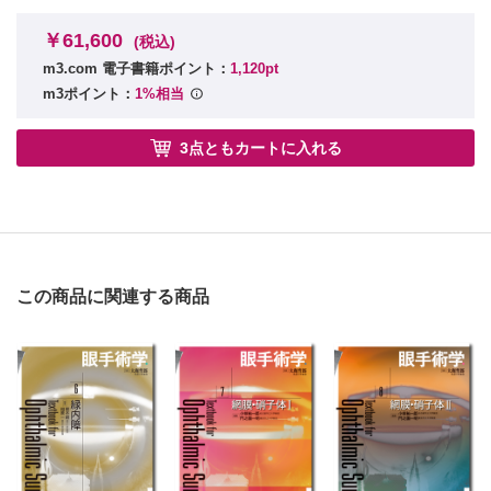
3．虹彩脱出
￥61,600
4．infusion misdirection syndrome（IMS）
(税込)
5．創口熱傷
m3.com 電子書籍ポイント：
1,120pt
6．Descemet膜剝離
m3ポイント：
1%相当
Ⅹ．術後管理・合併症
1．術後管理
3点ともカートに入れる
2．眼圧上昇
3．核片・皮質残存
4．屈折誤差
5．眼内レンズ偏位
6．瞳孔偏位
7．前嚢収縮
この商品に関連する商品
8．後発白内障
液状後発白内障
9．術後眼内炎
10．toxic anterior segment syndrome（TASS）
11．黄斑浮腫
12．角膜内皮障害
Ⅺ．資料
1．クリニカルパス