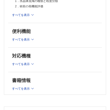
1．水晶体混濁の種類と程度分類
11．水流核皮質分離
2．術前の視機能評価
術中capsular block syndromeを避けるために
12．核処理（一手法）
3．術前検査
すべてを表示
13．核処理（divide and conguer法，phaco chop法）
抗血栓薬の中止は必要か？
14．核処理（biaxial phaco法）
4．手術適応
15．核処理（プレチョップ法）
糖尿病患者の白内障手術のタイミング
epinucleusが残った場合
便利機能
フェムト秒レーザーによる白内障手術
III．白内障手術の器具・材料
16．皮質吸引
すべてを表示
1．白内障手術に使用する器具
VI．眼内レンズ
ディスポパック
1．眼内レンズ度数計算
2．超音波水晶体乳化吸引装置
眼内レンズ度数設定の目標
対応機種
2．角膜形状異常眼での眼内レンズ度数計算
前房不安定への対処法
3．眼内レンズの種類
3．白内障手術における手術用顕微鏡
すべてを表示
4．眼内レンズ挿入法：PMMA
4．粘弾性物質の種類と使い分け
5．眼内レンズ挿入法：シリコーン系
粘弾性物質除去法
6．眼内レンズ挿入法：アクリル系
7．トーリック眼内レンズ
IV．白内障手術のトレーニング
書籍情報
8．多焦点眼内レンズ
1．動物眼でのウェットラボ
9．眼内レンズ縫着
すべてを表示
2．模擬眼でのウェット・ドライラボ
10．眼内レンズ摘出・交換
VII．特殊な白内障手術
角膜混濁モデルによるウェットラボ
1．先天・小児白内障
3．手術器具の動かし方
2．水晶体嚢外摘出術（ECCE）
Ⅴ．白内障手術の基本手技
3．水晶体全摘出術（ICCE）