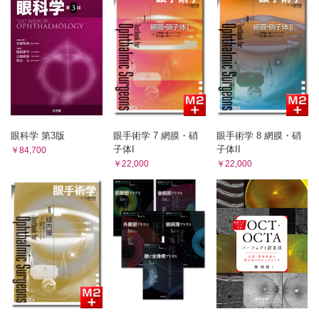
15．核処理（プレチョップ法）
1．術後管理
epinucleusが残った場合
2．眼圧上昇
フェムト秒レーザーによる白内障手術
3．核片・皮質残存
4．屈折誤差
16．皮質吸引
5．眼内レンズ偏位
VI．眼内レンズ
6．瞳孔偏位
1．眼内レンズ度数計算
7．前嚢収縮
8．後発白内障
眼内レンズ度数設定の目標
液状後発白内障
2．角膜形状異常眼での眼内レンズ度数計算
9．術後眼内炎
3．眼内レンズの種類
眼科学 第3版
眼手術学 7 網膜・硝
眼手術学 8 網膜・硝
10．toxic anterior segment syndrome（TASS）
子体I
子体II
4．眼内レンズ挿入法：PMMA
￥84,700
11．黄斑浮腫
￥22,000
￥22,000
12．角膜内皮障害
5．眼内レンズ挿入法：シリコーン系
Ⅺ．資料
6．眼内レンズ挿入法：アクリル系
1．クリニカルパス
7．トーリック眼内レンズ
2．インフォームド・コンセント
8．多焦点眼内レンズ
9．眼内レンズ縫着
10．眼内レンズ摘出・交換
VII．特殊な白内障手術
1．先天・小児白内障
2．水晶体嚢外摘出術（ECCE）
3．水晶体全摘出術（ICCE）