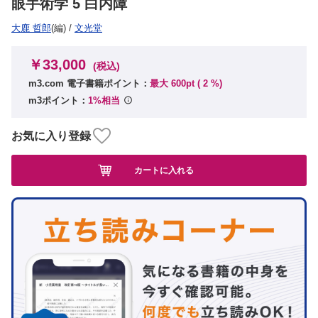
眼手術学 5 白内障
大鹿 哲郎
(編)
/
文光堂
￥33,000
(税込)
m3.com 電子書籍ポイント：
最大 600pt (
2
%)
m3ポイント：
1%相当
お気に入り登録
カートに入れる