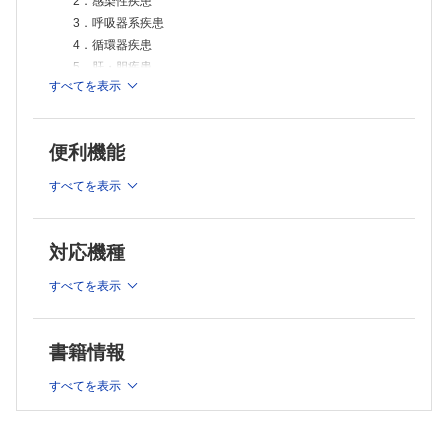
2．感染性疾患
3．呼吸器系疾患
4．循環器疾患
5．肝・胆疾患
すべてを表示
6．膵疾患
7．代謝性疾患
8．甲状腺疾患
便利機能
9．内分泌疾患
10．血液疾患
すべてを表示
11．リウマチ・膠原病
12．腎疾患
第2部 各 論
対応機種
1 生化学検査
すべてを表示
A．血清蛋白
1．アルブミン，総蛋白，蛋白分画（A/G 比を含む），プレ
アルブミン
書籍情報
2．シスタチンC
3．トランスサイレチン
すべてを表示
4．レチノール結合蛋白
B．酵素
5．アスパラギン酸アミノトランスフェラーゼ（AST），ア