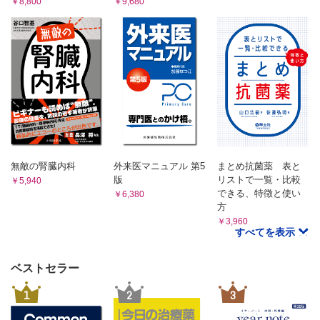
￥8,800
￥9,680
38．銅，セルロプラスミン
39．鉄，総鉄結合能，フェリチン，トランスフェリン飽和度
I．色素等負荷排泄試験
40．インドシアニングリーン（ICG），スルホブロモフタレ
イン（BSP）
41．PFD試験（bentiromide試験）
2 代謝・内分泌検査
A．糖代謝
1．インスリン（IRI），C–ペプチド（CPR）
2．インスリン分泌指標，HOMA
3．抗インスリン抗体
無敵の腎臓内科
外来医マニュアル 第5
まとめ抗菌薬 表と
4．ガラクトース，フルクトース
版
リストで一覧・比較
￥5,940
できる、特徴と使い
5．グルカゴン（膵グルカゴン）
￥6,380
方
6．グルコース（血糖，ブドウ糖）
￥3,960
7．グルコース持続測定
すべてを表示
8．ケトン，ケトン体分画（血液，尿）
9．抗グルタミン酸脱炭酸酵素（GAD）抗体
ベストセラー
10．乳酸，ピルビン酸
11．フルクトサミン，グリコアルブミン
1
2
3
12．ヘモグロビンA1c（HbA1c）
13．ペントシジン