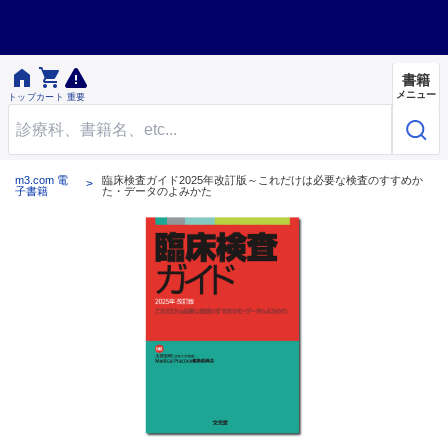


書籍
メニュー
トップ
カート
重要
m3.com 電
臨床検査ガイド2025年改訂版～これだけは必要な検査のすすめか
子書籍
た・データのよみかた