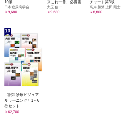
デオキシピリジノリン，骨型酒石酸抵抗性酸ホスファター
10版
来これ一冊、必携書
チャート第3版
ゼ［TRACP-5b］）
日本糖尿病学会
大玉 信一
髙岸 勝繁 上田 剛士
￥9,680
￥9,680
￥8,800
45．Ⅰ型コラーゲンC末端テロペプチド（1CTP）
G．副腎髄質・交感神経
46．カテコールアミン（CA）3分画
10
47．バニリルマンデル酸（VMA），ホモバニリン酸
（HVA）
48．メタネフリン（MN），ノルメタネフリン（NMN）
H．副腎皮質
49．コルチゾール
50．デヒドロエピアンドロステロンサルフェート（DHEA-
S），デヒドロエピアンドロステロン（DHEA）
I．性腺・胎盤
51．エストラジオール（E2），エストリオール（E3）
52．テストステロン（遊離テストステロンを含む），ジヒド
ロテストステロン（DHT）
〈眼科診療ビジュア
53．妊娠反応
ルラーニング〉1～6
巻セット
54．ヒト絨毛性ゴナドトロピン（hCG），βサブユニット
（hCG-β）
￥62,700
55．プロゲステロン，17α-ヒドロキシプロゲステロン，プ
レグナンジオール，プレグナントリオール
56．sFlt-1/PlGF比