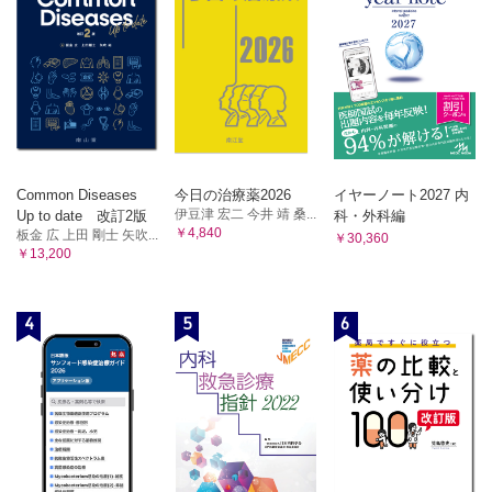
14．1,5-アンヒドログルシトール（1,5-AG）
B．脂質代謝
15．アポリポ蛋白
16．総コレステロール
17．HDL-コレステロール
18．LDL-コレステロール
19．non HDL-コレステロール
20．レムナント様リポ蛋白コレステロール
Common Diseases
今日の治療薬2026
イヤーノート2027 内
伊豆津 宏二 今井 靖 桑...
Up to date 改訂2版
科・外科編
21．脂肪酸4分画
￥4,840
板金 広 上田 剛士 矢吹...
￥30,360
22．トリグリセライド（TG）
￥13,200
23．マロンジアルデヒド修飾LDL（MDA-LDL，酸化LDL）
24．リポ蛋白とその分画
25．リポ蛋白リパーゼ（LPL）
4
5
6
26．LCAT
C．脂質組織
27．レプチン
D．下垂体
28．黄体形成ホルモン（LH），卵胞刺激ホルモン（FSH）
29．甲状腺刺激ホルモン（TSH）
30．抗利尿ホルモン（ADH）