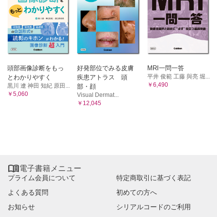
ビン・アンチトロンビン複合体，プロトロンビンフラグメ
ントF1＋2，フィブリノペプタイド，アンチトロンビンな
ど）
22．total PAI-1（tPA-PAI-1複合体を含む）
23．線溶系分子マーカー（フィブリン/フィブリノゲン分解
産物（FDP），Dダイマー，プラスミン・α2-プラスミン
インヒビター複合体（PIC））
24．その他の凝固因子（Ⅱ［PIVKA-Ⅱを含む］，V，Ⅶ，
頭部画像診断をもっ
好発部位でみる皮膚
MRI一問一答
Ⅷ，Ⅸ，Ⅹ，Ⅺ，Ⅻ，XⅢ）
平井 俊範 工藤 與亮 堀...
とわかりやすく
疾患アトラス 頭
￥6,490
黒川 遼 神田 知紀 原田...
部・顔
25．von Willebrand因子，ADAMTS13（von Willebrand因子
￥5,060
Visual Dermat...
切断酵素）
￥12,045
26．プロテインC，プロテインS，APCレジスタンス，トロ
ンボモジュリン
27．ループスアンチコアグラント（LA）
D．輸血・移植
28．血液型検査
29．不規則抗体検査，交差適合試験

電子書籍メニュー
30．HLAタイピング
プライム会員について
特定商取引に基づく表記
4 炎症・免疫学的検査
A．炎症・組織障害・線維化マーカー
よくある質問
初めての方へ
1．オートタキシン，Mac-2結合蛋白糖鎖修飾異性体
お知らせ
シリアルコードのご利用
（M2BPGi）