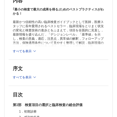
内容
｢最小の検査で最大の成果を得る｣ためのベストプラクティスがわ
かる！
最新かつ信頼性の高い臨床検査ガイドブックとして医師，医療ス
タッフに長年愛用されるベストセラー．臨床現場をとりまく状況
の変化と検査技術の進歩とをふまえて，項目を全面的に見直し，
最新情報を盛り込んだ．「デシジョンレベル」「基準値」を示
し，検査の意義，適応，注意点，異常値の解釈，フォローアップ
方法，保険適用条件について見やすく整理して解説．臨床現場の
ニーズに応え，日常診療で瞬時に活用できる実践的な1冊．
すべてを表示
序文
すべてを表示
目次
第1部 検査項目の選択と臨床検査の総合評価
1．初期診療