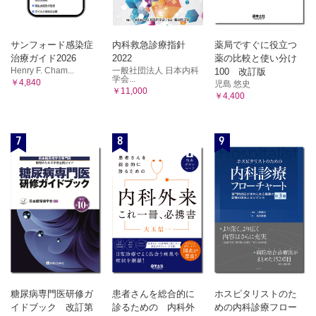
31．成長ホルモン（GH）
32．ソマトメジンC（IGF-Ⅰ）
33．副腎皮質刺激ホルモン（ACTH）
サンフォード感染症
内科救急診療指針
薬局ですぐに役立つ
34．プロラクチン（PRL）
治療ガイド2026
2022
薬の比較と使い分け
Henry F. Cham...
一般社団法人 日本内科
100 改訂版
E．甲状腺
学会...
￥4,840
児島 悠史
35．遊離サイロキシン（FT4），遊離トリヨードサイロキシ
￥11,000
￥4,400
ン（FT3），サイロキシン（T4），トリヨードサイロキシ
ン（T3）
36．抗サイログロブリン抗体，抗甲状腺ペルオキシダーゼ抗
7
8
9
体（抗マイクロゾーム抗体を含む）
37．抗TSHレセプター抗体（TRAb），甲状腺刺激抗体
（TSAb），甲状腺刺激阻害抗体（TSBAb）
38．サイログロブリン
F．副甲状腺・骨代謝
39．副甲状腺ホルモン（whole PTH，intact PTH）
40．副甲状腺ホルモン関連蛋白（PTHrP）
41．25水酸化ビタミンD，1,25水酸化ビタミンD
42．オステオカルシン，低カルボキシル化オステオカルシン
43．骨型アルカリホスファターゼ（BAP）
44．骨吸収マーカー（Ⅰ型コラーゲン架橋C-テロペプチド
糖尿病専門医研修ガ
患者さんを総合的に
ホスピタリストのた
［CTX］，Ⅰ型コラーゲン架橋N-テロペプチド［NTX］，
イドブック 改訂第
診るための 内科外
めの内科診療フロー