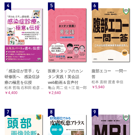
4
5
6
8．好中球機能検査
③血小板
9．血小板数・形態
10．出血時間，血小板凝集能検査
11．血小板系分子マーカー（β-トロンボグロブリン，血小板
第4因子，トロンボキサン）
12．抗血小板第4因子/ヘパリン複合体抗体（HIT抗体）
13．抗血小板同種抗体，抗血小板自己抗体
④骨髄
14．骨髄穿刺検査
「感染症が苦手」な
医療スタッフのカン
腹部エコー 一問一
B．造血器腫瘍の診断
研修医へ 感染症診
タン実践！英会話
答
15．急性白血病・骨髄異形成症候群・リンパ腫のWHO分類
松本 直樹 渡邊 幸信
療の極意を伝授
web動画＆音声付
16．急性白血病の遺伝子・染色体検査
￥5,940
松本 哲哉 石和田 稔彦 ...
亀山 周二 佐々江 龍一郎
17．慢性骨髄性白血病の遺伝子・染色体検査
￥4,400
￥2,640
18．悪性リンパ腫の遺伝子・染色体検査
19．その他の造血器腫瘍の遺伝子・染色体検査
7
8
9
C．出血・凝固・線溶
20．活性化部分トロンボプラスチン時間（APTT），プロト
ロンビン時間（PT），フィブリノゲン
21．凝固亢進マーカー（フィブリンモノマー複合体，トロン