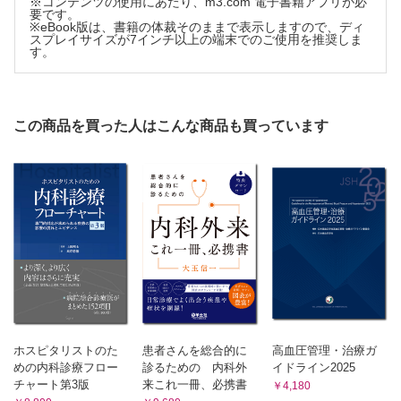
※コンテンツの使用にあたり、m3.com 電子書籍アプリが必
要です。
D．ビリルビン・胆汁酸
※eBook版は、書籍の体裁そのままで表示しますので、ディ
23．ビリルビン
スプレイサイズが7インチ以上の端末でのご使用を推奨しま
す。
24．胆汁酸
E．ビタミン
25．ビタミンB1，ビタミンB2，ビタミンB12，葉酸
26．ビタミンC
この商品を買った人はこんな商品も買っています
F．電解質・浸透圧
27．カリウム（K）
28．カルシウム（Ca），リン（P）
29．ナトリウム（Na），クロール（Cl）
30．マグネシウム（Mg）
31．血漿・尿浸透圧
G．血液ガス
32．血漿HCO3−濃度
33．動脈血CO2分圧
34．動脈血O2分圧，オキシメーター
35．動脈血pH
ホスピタリストのた
患者さんを総合的に
高血圧管理・治療ガ
36．base excess
めの内科診療フロー
診るための 内科外
イドライン2025
H．金属
チャート第3版
来これ一冊、必携書
￥4,180
37．亜 鉛