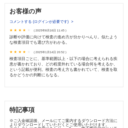
ラニンアミノトランスフェラーゼ（ALT）
お客様の声
6．アデノシンデアミナーゼ（ADA）
7．アミラーゼ
コメントする (ログインが必要です)
8．アルカリホスファターゼ（ALP）
9．アルドラーゼ
( 2025年8月16日 11:45 )
10．アンジオテンシンⅠ変換酵素（ACE）
診断や評価に向けて検査の進め方が分かりべんり。似たよう
11．クレアチンキナーゼ（CK）
な検査項目でも選び方がわかる。
12．コリンエステラーゼ（ChE）
( 2025年1月14日 20:52 )
13．乳酸デヒドロゲナーゼ（LD，LDH）
検査項目ごとに、基準範囲以上・以下の場合に考えられる疾
14．リパーゼ，エラスターゼ1，ホスホリパーゼA2，トリプ
患が書かれており、どの程度外れている場合何を考えるか、
シン
という記載が便利。検査の考え方も書かれていて、検査を取
15．ロイシンアミノペプチダーゼ（LAP）
るかどうかの判断にもなる。
16．γ-グルタミルトランスフェラーゼ（γ-GT，γ-GTP）
C．アミノ酸・窒素化合物
17．アミノ酸
18．アンモニア
19．カルニチン
特記事項
20．クレアチニン（血清，尿，クレアチニンクリアランス，
eGFR），イヌリンクリアランス
※ご入金確認後、メールにてご案内するダウンロード方法に
21．尿 酸
よりダウンロードしていただくとご使用いただけます。
22．尿素窒素（BUN）