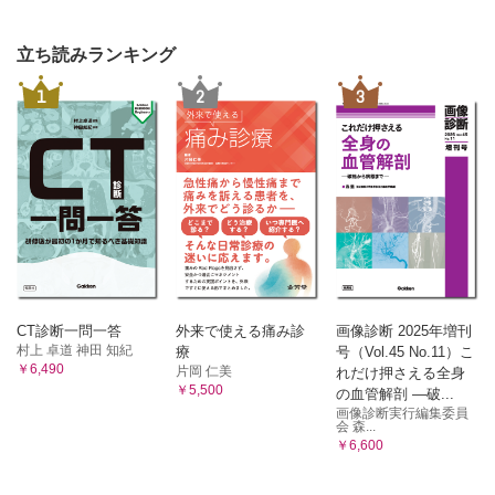
57．抗ミュラー管ホルモン（AMH）
J．消化管ホルモン
立ち読みランキング
58．ガストリン
K．循環器
1
2
3
59．レニン・アルドステロン
60．ANP，BNP，NT-proBNP
61．リポ蛋白（a）（Lp（a））
62．心筋障害マーカー（心筋トロポニンT，心筋トロポニン
I，心臓型脂肪酸結合蛋白［H-FABP］，CK-MB）
3 血液学的検査
A．血球形態・機能
①赤血球
1．赤血球数・形態，ヘモグロビン，ヘマトクリット，網赤
血球数
CT診断一問一答
外来で使える痛み診
画像診断 2025年増刊
2．エリスロポエチン
村上 卓道 神田 知紀
療
号（Vol.45 No.11）こ
￥6,490
片岡 仁美
れだけ押さえる全身
3．抗赤血球抗体（Coombs試験を中心に）
￥5,500
の血管解剖 ―破...
4．赤血球抵抗試験（Ham試験，赤血球浸透圧脆弱性試験）
画像診断実行編集委員
②白血球
会 森...
￥6,600
5．白血球数，白血球分画
6．白血球特殊染色
7．白血球表面マーカー