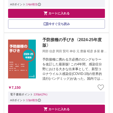
m3ポイント:
14pt相当

カートに入れる
今すぐ立ち読み
予防接種の手びき〈2024-25年度
版〉
岡部 信彦 岡田 賢司 神谷 元 齋藤 昭彦 多屋 馨子
中野 貴司 中山 哲夫 細矢 光亮
予防接種に携わる方必携のロングセラー
を改訂した最新版! この4年間、感染症分
野における大きな出来事として、新型コ
ロナウイルス感染症(COVID-19)の世界的
流行(パンデミック)があった。国内では
2023年5月にCOVID-19は感染症法上の取
￥7,150
り扱いが五類となり、WHOもPHEIC宣言
を解消したが、...
電子書籍ポイント:
130pt(2%)
m3ポイント:
13pt相当

カートに入れる