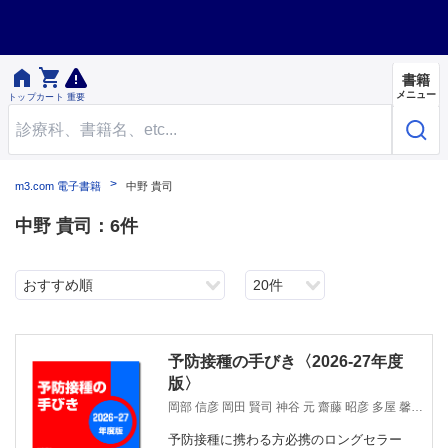


書籍
メニュー
トップ
カート
重要
m3.com 電子書籍
中野 貴司
中野 貴司：6件
おすすめ順
20件
予防接種の手びき〈2026-27年度
版〉
岡部 信彦 岡田 賢司 神谷 元 齋藤 昭彦 多屋 馨子
中野 貴司 中山 哲夫 細矢 光亮
予防接種に携わる方必携のロングセラー