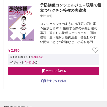
予防接種コンシェルジュ－現場で役
立つワクチン接種の実践法
中野 貴司
コンシェルジュのように接種医の困り事
を解決します！ 接種する際の手順と注意
事項、望ましい接種スケジュール、同時
接種、皮下注射と筋肉注射、発生しやす
い間違いとその対策など、小児科専門医
だけでなく誰もが理解できるわかりやす
￥2,860
い説明で予防接種に対する理解が深まり
ます。
電子書籍ポイント:
52pt(2%)
m3ポイント:
6pt相当

カートに入れる
今すぐ立ち読み