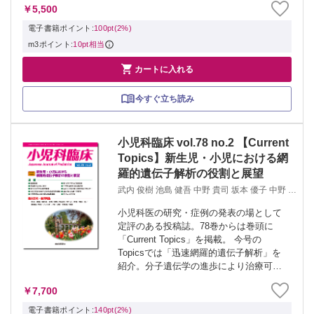
￥5,500
ジ増の全面改訂。
電子書籍ポイント:
100pt(2%)
m3ポイント:
10pt相当

カートに入れる
今すぐ立ち読み
小児科臨床 vol.78 no.2 【Current
Topics】新生児・小児における網
羅的遺伝子解析の役割と展望
武内 俊樹 池島 健吾 中野 貴司 坂本 優子 中野 聡
庄司 健介 細澤 麻里子 堀越 裕歩 亀田 誠 辻 章志
中山 龍宏
小児科医の研究・症例の発表の場として
定評のある投稿誌。78巻からは巻頭に
「Current Topics」を掲載。 今号の
Topicsでは「迅速網羅的遺伝子解析」を
紹介。分子遺伝学の進歩により治療可能
な遺伝子疾患の数は増えており、新生
￥7,700
児・小児の診療における現状について解
説をしています。 また、78巻か...
電子書籍ポイント:
140pt(2%)