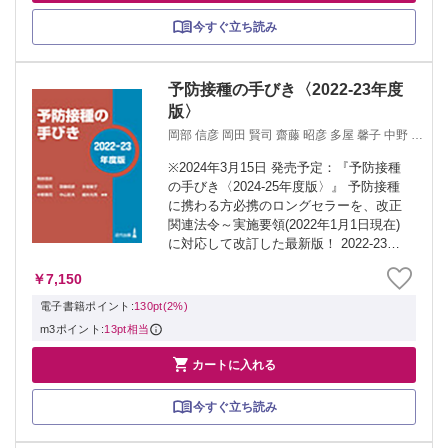
今すぐ立ち読み
予防接種の手びき〈2022-23年度
版〉
岡部 信彦 岡田 賢司 齋藤 昭彦 多屋 馨子 中野 貴
司 中山 哲夫 細矢 光亮
※2024年3月15日 発売予定：『予防接種
の手びき〈2024-25年度版〉』 予防接種
に携わる方必携のロングセラーを、改正
関連法令～実施要領(2022年1月1日現在)
に対応して改訂した最新版！ 2022-23年
度版の主な改訂内容： 制度改正関連 ・異
￥7,150
なるワクチン同士の接種間隔の規定の撤
廃（注射生ワ...
電子書籍ポイント:
130pt(2%)
m3ポイント:
13pt相当

カートに入れる
今すぐ立ち読み