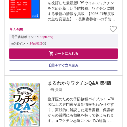
を改訂した最新版! RSウイルスワクチン
を含めた新しい予防接種、ワクチンに関
する最新の情報を掲載! 【2026-27年度版
の主な変更点】 ・長期療養者への予防接
種 ・免疫異常者に対するワクチン接種 ・
￥7,480
妊婦へのワクチン接種 ・抗体医薬製剤に
ついて ・沈降20価肺炎球...
電子書籍ポイント:
136pt(2%)
m3ポイント:
14pt相当

カートに入れる
今すぐ立ち読み
まるわかりワクチンQ&A 第4版
中野 貴司
臨床医のための予防接種バイブル！ ●70
名以上の専門家が最新情報をわかりやす
く、実践的に解説した定番書籍。保護者
からの質問にも根拠を持って答えられま
す。 ●ワクチン忌避についての総論，新
規ワクチンなど大幅に追加し，約50ペー