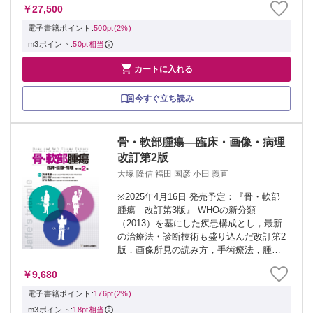
￥27,500
らコンテンツ，執筆陣まで，すべて新し
く生まれ変わりました．病理医だけでな
電子書籍ポイント:
500pt(2%)
く，臨床医の...
m3ポイント:
50pt相当

カートに入れる
今すぐ立ち読み
骨・軟部腫瘍―臨床・画像・病理
改訂第2版
大塚 隆信 福田 国彦 小田 義直
※2025年4月16日 発売予定：『骨・軟部
腫瘍 改訂第3版』 WHOの新分類
（2013）を基にした疾患構成とし，最新
の治療法・診断技術も盛り込んだ改訂第2
版．画像所見の読み方，手術療法，腫瘍
分類などに加え，化学療法，放射線療法
￥9,680
など新たな項目も追加．各論では骨・軟
部腫瘍疾患について整形外科，放射線
電子書籍ポイント:
176pt(2%)
科...
m3ポイント:
18pt相当