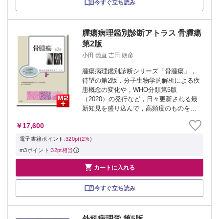
今すぐ立ち読み
腫瘍病理鑑別診断アトラス 骨腫瘍
第2版
小田 義直 吉田 朗彦
腫瘍病理鑑別診断シリーズ「骨腫瘍」，
待望の第2版．分子生物学的解析による疾
患概念の変化や，WHO分類第5版
（2020）の発行など，日々更新される最
新知見を盛り込んで，高頻度のものを中
心に，診断のポイントとなり得る組織像
￥17,600
を供覧し，解説している．骨腫瘍病理診
断のスタンダードを示すとともに，鑑別
電子書籍ポイント:
320pt(2%)
診断，画像...
m3ポイント:
32pt相当

カートに入れる
今すぐ立ち読み
外科病理学 第5版