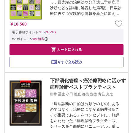
し，最先端の治療法や分子遺伝学的病理
診断などを詳細に解説した第3版．日常診
療に役立つ実践的な情報を新たに加え，
前版よりさらにパワーアップしました．
￥10,560
骨・軟部腫瘍診療の第一線の専門家が総
力を結集し，整形外科医・放射線科医・
電子書籍ポイント:
192pt(2%)
病理...
m3ポイント:
20pt相当

カートに入れる
今すぐ立ち読み
下部消化管癌＜癌治療戦略に活かす
病理診断ベストプラクティス＞
新井 冨生 小田 義直 都築 豊徳 青笹 克之
「病理診断の目的は分類そのものにある
のではなく，治療につながる病理診断こ
そが重要である」をコンセプトに，好評
をいただいた「病理診断プラクティス」
シリーズを全面的にリニューアル．単に
前シリーズの改訂版ではなく，巻編集か