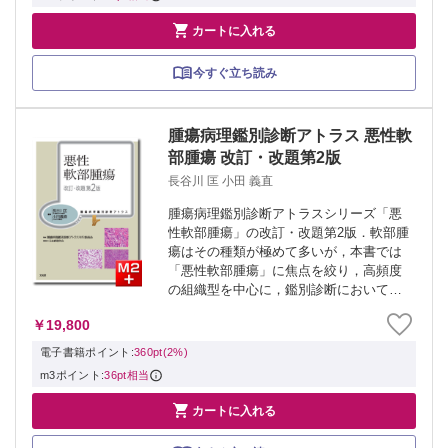

カートに入れる
今すぐ立ち読み
腫瘍病理鑑別診断アトラス 悪性軟
部腫瘍 改訂・改題第2版
長谷川 匡 小田 義直
腫瘍病理鑑別診断アトラスシリーズ「悪
性軟部腫瘍」の改訂・改題第2版．軟部腫
瘍はその種類が極めて多いが，本書では
「悪性軟部腫瘍」に焦点を絞り，高頻度
の組織型を中心に，鑑別診断において重
要となる良性，中間群も含めて解説して
￥19,800
いる．WHO分類第5版（2020）の内容
や，遺伝子学的知見なども交じえ，精選
電子書籍ポイント:
360pt(2%)
した病...
m3ポイント:
36pt相当

カートに入れる