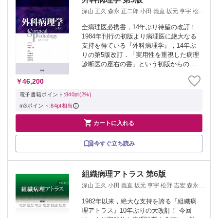
深山 正久 森永 正二郎 小田 義直 坂元 亨宇 松野
吉宏 森谷 卓也
全病理医必携書，14年ぶり待望の改訂！
1984年刊行の初版より病理医に絶大なる
支持を得ている『外科病理学』，14年ぶ
りの第5版改訂．「実用性を重視した病理
診断医の座右の書」という初版からのコ
ンセプトを守りつつ，現在の病理診断の
￥46,200
標準を示すべくWHO分類，取扱い規約な
どに沿って最新の内容にアップデート...
電子書籍ポイント:
840pt(2%)
m3ポイント:
84pt相当

カートに入れる
今すぐ立ち読み
組織病理アトラス 第6版
深山 正久 小田 義直 坂元 亨宇 松野 吉宏 森永 正
二郎 森谷 卓也
1982年以来，絶大な支持を誇る『組織病
理アトラス』10年ぶりの大改訂！ 今回