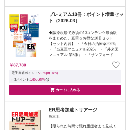
プレミアム10冊：ポイント増量セッ
ト（2026-03）
◆診療現場で必須の10コンテンツ最新版
をまとめた、豪華＆お得な10冊セット
【セット内容】 ・『今日の治療薬2026』
・『当直医マニュアル2026』 ・『外来医
マニュアル 第5版』 ・『サンフォード感
染症治療ガイド2025』 ・『イヤーノート
￥87,780
2026 内科・外科編』 ・『脳卒中治療ガ
イドライン20...
電子書籍ポイント:
7980pt(10%)
m3ポイント:
160pt相当

カートに入れる
ER思考加速トリアージ
坂本 壮
【限られた時間で隠れ重症者まで見抜く