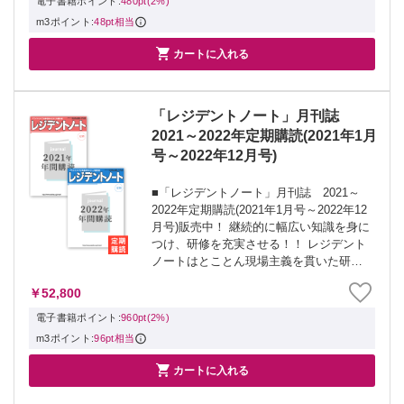
電子書籍ポイント:
480pt(2%)
m3ポイント:
48pt相当

カートに入れる
「レジデントノート」月刊誌
2021～2022年定期購読(2021年1月
号～2022年12月号)
■「レジデントノート」月刊誌 2021～
2022年定期購読(2021年1月号～2022年12
月号)販売中！ 継続的に幅広い知識を身に
つけ、研修を充実させる！！ レジデント
ノートはとことん現場主義を貫いた研修
医の必読誌！ 〇定期購読者の声 ・毎号届
￥52,800
くたびにやる気が起こる！ ・大人気連載
がもれなく読める...
電子書籍ポイント:
960pt(2%)
m3ポイント:
96pt相当

カートに入れる