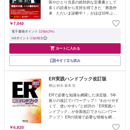
医やひとり当直の絶対的な定番書として
多くの読者から支持を得てきた「救急外
来 ただいま診断中！」がほぼ10年ぶり
に全面的に改訂されて登場．より現場の
￥7,040
ニーズに応えるべく各項目の内容や文献
等を最新の知見を反映し大幅に加筆．さ
電子書籍ポイント:
128pt(2%)
らに...
m3ポイント:
13pt相当

カートに入れる
今すぐ立ち読み
ER実践ハンドブック改訂版
樫山 鉄矢 坂本 壮
ERで必要な知識を網羅した決定版、5年
振りの改訂でパワーアップ！ “わかりやす
くて、使いやすい”と好評の「ER実践ハ
ンドブック」が全面改訂でさらにパワー
アップ！ ERの現場で必要な情報を網羅
し,実際の診療の流れに沿ったフローチャ
￥6,820
ートを追加、最新のエビデンスに基づい