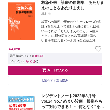
救急外来 診療の原則集―あたりま
えのことをあたりまえに
坂本 壮
教育への情熱で磨かれたキーフレーズ+解
説 ●簡単なようで難しい,身に着ければ強
い―それが「あたりまえのこと」 ●臨床
とともに,研修医向けの教育講習を重ねて
いる著者によるパール集 ●全21章,101項
目(病歴聴取,病状説明,救急診療で遭遇す
￥4,620
る頻度が高い疾患や症候) ※本製品はPC
での閲覧も可能です。 ...
電子書籍ポイント:
84pt(2%)
m3ポイント:
9pt相当

カートに入れる
今すぐ立ち読み
レジデントノート2022年8月号
Vol.24 No.7 めまい診療 根拠をも
って対応できる！～“何となく”を解