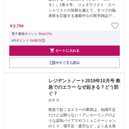
モ）』1巻４号． ジェネラリスト・スペ
シャリストの垣根を越えて，すべての臨
床医を応援する連載中心の医学雑誌で
す． はや４冊目を数え，記事数も都合
￥2,750
120本有余を数えることとなりました．
そこで今回のSpecial To...
電子書籍ポイント:
50pt(2%)
m3ポイント:
5pt相当

カートに入れる
今すぐ立ち読み
レジデントノート2019年10月号 救
急でのエラー なぜ起きる？どう防
ぐ？
坂本 壮
救急で起こるエラーの要因は，知識不足
だけとは限らない！アンカーリングのよ
うな認知バイアスやコミュニケーション
のミス，寝不足・疲労など，よくある落