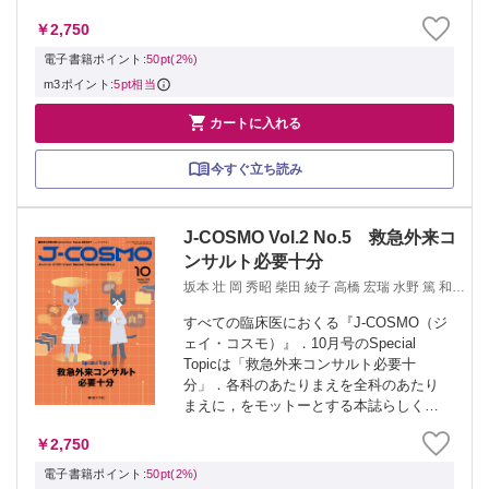
めて赤裸々に披露し合い，未来への希
￥2,750
望，若手医師へのメッセージなどを熱く
語ります．ご期待ください．なお...
電子書籍ポイント:
50pt(2%)
m3ポイント:
5pt相当

カートに入れる
今すぐ立ち読み
J-COSMO Vol.2 No.5 救急外来コ
ンサルト必要十分
坂本 壮 岡 秀昭 柴田 綾子 高橋 宏瑞 水野 篤 和足
孝之
すべての臨床医におくる『J-COSMO（ジ
ェイ・コスモ）』．10月号のSpecial
Topicは「救急外来コンサルト必要十
分」．各科のあたりまえを全科のあたり
まえに，をモットーとする本誌らしく，
救急外来から各科への頻度の高いコンサ
￥2,750
ルテーションを取り上げます．もちろ
ん，珠玉の連載陣も益々内容充実！ ...
電子書籍ポイント:
50pt(2%)