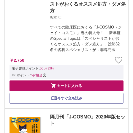
ストがおくるオススメ処方・ダメ処
方
坂本 壮
すべての臨床医におくる『J-COSMO（ジ
ェイ・コスモ）』春の特大号！ 新年度
のSpecial Topicは「スペシャリストがお
くるオススメ処方・ダメ処方」．総勢32
名の各科スペシャリストが，非専門医の
視点に立ち，薬剤の処方に関する役に立
￥2,750
つティップス＆ピットフォールを端的に
解説します． 各連載もま...
電子書籍ポイント:
50pt(2%)
m3ポイント:
5pt相当

カートに入れる
今すぐ立ち読み
隔月刊「J-COSMO」2020年版セッ
ト