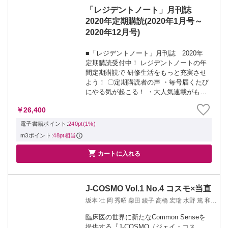
「レジデントノート」月刊誌
2020年定期購読(2020年1月号～
2020年12月号)
■「レジデントノート」月刊誌 2020年
定期購読受付中！ レジデントノートの年
間定期購読で 研修生活をもっと充実させ
よう！ 〇定期購読者の声 ・毎号届くたび
にやる気が起こる！ ・大人気連載がもれ
なく読める ・質の高いタイムリーな記事
￥26,400
が読める ・勉強の習慣がつく！ レジデン
トノートは今年創刊21年目に...
電子書籍ポイント:
240pt(1%)
m3ポイント:
48pt相当

カートに入れる
J-COSMO Vol.1 No.4 コスモ×当直
坂本 壮 岡 秀昭 柴田 綾子 高橋 宏瑞 水野 篤 和足
孝之
臨床医の世界に新たなCommon Senseを
提供する『J-COSMO（ジェイ・コス