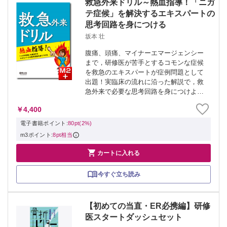
救急外来ドリル～熱血指導！「ニガ
テ症候」を解決するエキスパートの
思考回路を身につける
坂本 壮
腹痛、頭痛、マイナーエマージェンシー
まで，研修医が苦手とするコモンな症候
を救急のエキスパートが症例問題として
出題！実臨床の流れに沿った解説で，救
急外来で必要な思考回路を身につけよ
う！ ※本製品はPCでの閲覧も可能です。
￥4,400
製品のご購入後、「購入済ライセンス一
覧」より、オンライン環境で閲覧可能な
電子書籍ポイント:
80pt(2%)
PDF版...
m3ポイント:
8pt相当

カートに入れる
今すぐ立ち読み
【初めての当直・ER必携編】研修
医スタートダッシュセット