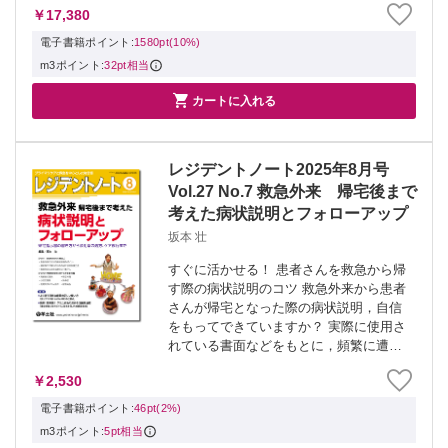
￥17,380
ント10％還元！ 1,580pt（1580円分）を
購入完了後、...
電子書籍ポイント:
1580pt(10%)
m3ポイント:
32pt相当

カートに入れる
レジデントノート2025年8月号
Vol.27 No.7 救急外来 帰宅後まで
考えた病状説明とフォローアップ
坂本 壮
すぐに活かせる！ 患者さんを救急から帰
す際の病状説明のコツ 救急外来から患者
さんが帰宅となった際の病状説明，自信
をもってできていますか？ 実際に使用さ
れている書面などをもとに，頻繁に遭遇
する症状の病状説明のコツや帰宅指示書
￥2,530
の書き方の工夫，紹介状作成のポイン
ト，そして帰宅時の頻用薬の選び方を実
電子書籍ポイント:
46pt(2%)
践的に解...
m3ポイント:
5pt相当