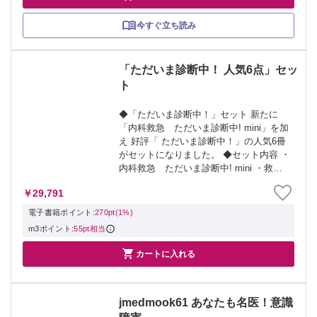
今すぐ立ち読み
「ただいま診断中！ 人気6点」セッ
ト
◆「ただいま診断中！」セット 新たに
「内科救急 ただいま診断中! mini」を加
え 好評「 ただいま診断中！」の人気6冊
がセットになりました。 ◆セット内容 ・
内科救急 ただいま診断中! mini ・救急
外来 ただいま診断中！ ・総合内科 ただ
￥29,791
いま診断中！ ・救急心電図 ただいま診断
中！ ・感染症内...
電子書籍ポイント:
270pt(1%)
m3ポイント:
55pt相当

カートに入れる
jmedmook61 あなたも名医！意識