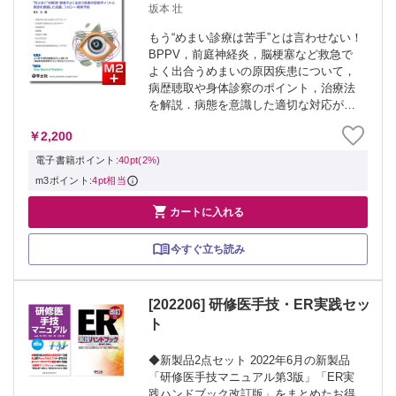
消！救急でよく出合う疾患の診断ポ
坂本 壮
イントと原因を意識した処置、フォ
もう“めまい診療は苦手”とは言わせない！
ロー・再発予防
BPPV，前庭神経炎，脳梗塞など救急で
よく出合うめまいの原因疾患について，
病歴聴取や身体診察のポイント，治療法
を解説．病態を意識した適切な対応が身
につく！ ＞「レジデントノート」最新
￥2,200
号・バックナンバーはこちら ＞「レジデ
ントノート」月刊誌 2022年定期購読 ...
電子書籍ポイント:
40pt(2%)
m3ポイント:
4pt相当

カートに入れる
今すぐ立ち読み
[202206] 研修医手技・ER実践セッ
ト
◆新製品2点セット 2022年6月の新製品
「研修医手技マニュアル第3版」「ER実
践ハンドブック改訂版」をまとめたお得