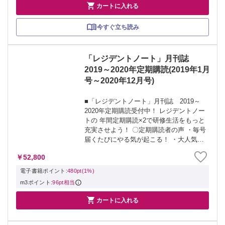

カートに入れる
今すぐ立ち読み
「レジデントノート」月刊誌
2019～2020年定期購読(2019年1月
号～2020年12月号)
■「レジデントノート」月刊誌 2019～
2020年定期購読受付中！ レジデントノー
トの 年間定期購読×2で研修生活をもっと
充実させよう！ 〇定期購読者の声 ・毎号
届くたびにやる気が起こる！ ・大人気連
載がもれなく読める ・質の高いタイムリ
￥52,800
ーな記事が読める ・勉強の習慣がつく！
レジデントノートは今年...
電子書籍ポイント:
480pt(1%)
m3ポイント:
96pt相当

カートに入れる