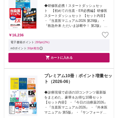
◆研修医必携！スタートダッシュセッ
ト 【初めての当直・ER必携編】研修医
スタートダッシュセット 【セット内容】
・『当直医マニュアル2026 第29版』 ・
『救急外来 ただいま診断中！ 第2版』 ・
『骨折ハンター レントゲン×非整形外科
￥16,236
医』 ◆1,804円OFFの特別価格 セット商
品の総額：18,0...
電子書籍ポイント:
295pt(2%)
m3ポイント:
30pt相当

カートに入れる
プレミアム10冊：ポイント増量セッ
ト（2026-06）
◆診療現場で必須の10コンテンツ最新版
をまとめた、豪華＆お得な10冊セット
【セット内容】 ・『今日の治療薬2026』
・『当直医マニュアル2026』 ・『外来医
マニュアル 第5版』 ・『サンフォード感
染症治療ガイド2026』 ・『イヤーノート