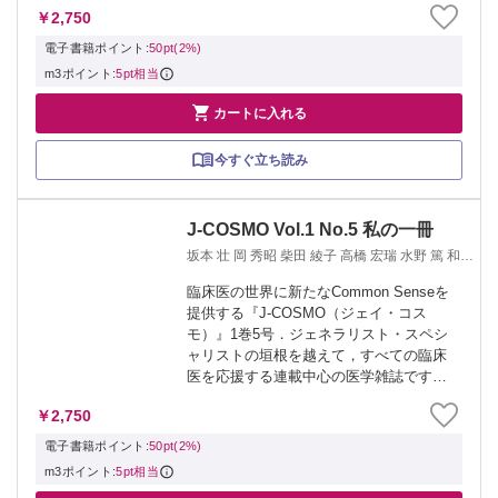
￥2,750
師の働き方改革」．患者さんのためにこ
そ「医者の不養生」は止...
電子書籍ポイント:
50pt(2%)
m3ポイント:
5pt相当

カートに入れる
今すぐ立ち読み
J-COSMO Vol.1 No.5 私の一冊
坂本 壮 岡 秀昭 柴田 綾子 高橋 宏瑞 水野 篤 和足
孝之
臨床医の世界に新たなCommon Senseを
提供する『J-COSMO（ジェイ・コス
モ）』1巻5号．ジェネラリスト・スペシ
ャリストの垣根を越えて，すべての臨床
医を応援する連載中心の医学雑誌です．
今回のSpecial Topicでは，編集委員がそ
￥2,750
れぞれの「私の一冊」を紹介します．登
場するのは，様々なジ...
電子書籍ポイント:
50pt(2%)
m3ポイント:
5pt相当