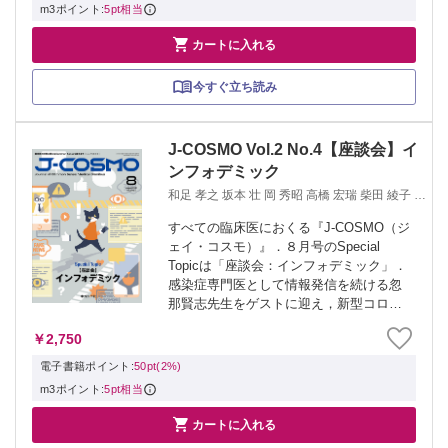
m3ポイント:
5pt相当

カートに入れる
今すぐ立ち読み
J-COSMO Vol.2 No.4【座談会】イ
ンフォデミック
和足 孝之 坂本 壮 岡 秀昭 高橋 宏瑞 柴田 綾子 水
野 篤
すべての臨床医におくる『J-COSMO（ジ
ェイ・コスモ）』．８月号のSpecial
Topicは「座談会：インフォデミック」．
感染症専門医として情報発信を続ける忽
那賢志先生をゲストに迎え，新型コロナ
ウイルス感染症を巡って顕在化する，ネ
￥2,750
ットやメディアのさまざまな問題点等に
ついて考えます．重厚な連載陣も...
電子書籍ポイント:
50pt(2%)
m3ポイント:
5pt相当

カートに入れる