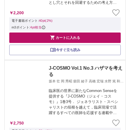
とし穴とそれを回避するための考え方
を，症例ベースで解説！ ＞ レジデントノ
￥2,200
ートバックナンバー ＞ 「レジデントノー
ト」2019年定期購読はこちら
電子書籍ポイント:
40pt(2%)
m3ポイント:
4pt相当

カートに入れる
今すぐ立ち読み
J-COSMO Vol.1 No.3 ハザマを考え
る
坂本 壮 岡 秀昭 柴田 綾子 高橋 宏瑞 水野 篤 和足
孝之
臨床医の世界に新たなCommon Senseを
提供する『J-COSMO（ジェイ・コス
モ）』1巻3号． ジェネラリスト・スペシ
ャリストの垣根を越えて，臨床現場で活
躍するすべての医師を応援する連載中心
の医学雑誌です． 臨床はもちろん，教
￥2,750
育・研究そして医師のキャリアプランな
どにも及ぶ連載の総数は（Spec...