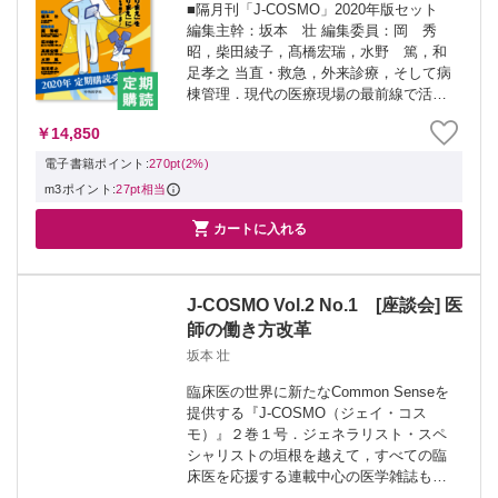
■隔月刊「J-COSMO」2020年版セット
編集主幹：坂本 壮 編集委員：岡 秀
昭，柴田綾子，髙橋宏瑞，水野 篤，和
足孝之 当直・救急，外来診療，そして病
棟管理．現代の医療現場の最前線で活躍
する医師に，ジェネラリスト・スペシャ
￥14,850
リストの別なく求められる新たな
Common Senseがここに．J-CO...
電子書籍ポイント:
270pt(2%)
m3ポイント:
27pt相当

カートに入れる
J-COSMO Vol.2 No.1 [座談会] 医
師の働き方改革
坂本 壮
臨床医の世界に新たなCommon Senseを
提供する『J-COSMO（ジェイ・コス
モ）』２巻１号．ジェネラリスト・スペ
シャリストの垣根を越えて，すべての臨
床医を応援する連載中心の医学雑誌も２
年目に突入．今回のSpecial Topicは「医