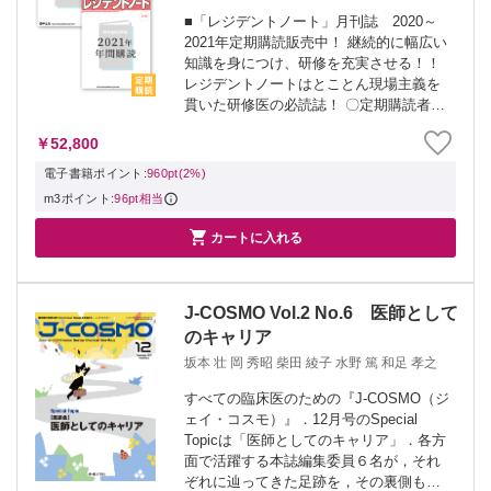
■「レジデントノート」月刊誌 2020～
2021年定期購読販売中！ 継続的に幅広い
知識を身につけ、研修を充実させる！！
レジデントノートはとことん現場主義を
貫いた研修医の必読誌！ 〇定期購読者の
声 ・毎号届くたびにやる気が起こる！ ・
￥52,800
大人気連載がもれなく読める ・質の高い
タイムリーな記事が読める ・...
電子書籍ポイント:
960pt(2%)
m3ポイント:
96pt相当

カートに入れる
J-COSMO Vol.2 No.6 医師として
のキャリア
坂本 壮 岡 秀昭 柴田 綾子 水野 篤 和足 孝之
すべての臨床医のための『J-COSMO（ジ
ェイ・コスモ）』．12月号のSpecial
Topicは「医師としてのキャリア」．各方
面で活躍する本誌編集委員６名が，それ
ぞれに辿ってきた足跡を，その裏側も含