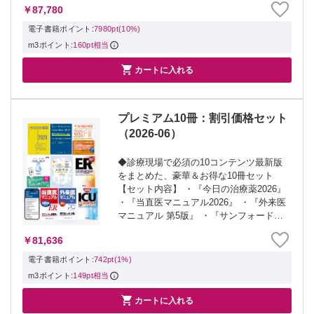
￥87,780
2027 内科・外科編』 ・『脳卒中治療ガ
イドライン20...
電子書籍ポイント:
7980pt(10%)
m3ポイント:
160pt相当

カートに入れる
プレミアム10冊：割引価格セット
（2026-06）
◆診療現場で必須の10コンテンツ最新版
をまとめた、豪華＆お得な10冊セット
【セット内容】 ・『今日の治療薬2026』
・『当直医マニュアル2026』 ・『外来医
マニュアル 第5版』 ・『サンフォード感
染症治療ガイド2026』 ・『イヤーノート
￥81,636
2027 内科・外科編』 ・『脳卒中治療ガ
イドライン20...
電子書籍ポイント:
742pt(1%)
m3ポイント:
149pt相当

カートに入れる