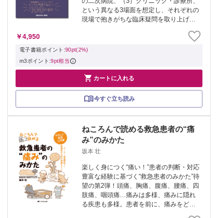
の二次病院、（3）クリニック・診療所、
という異なる3場面を想定し、それぞれの
現場で抱きがちな臨床疑問を取り上げ
る。 ひと目ではわかりづらいwalk-in患者
￥4,950
の危険な兆候を見逃さないために必要な
tipsから、どこまで検査・...
電子書籍ポイント:
90pt(2%)
m3ポイント:
9pt相当

カートに入れる
今すぐ立ち読み
ねころんで読める救急患者の“痛
み”のみかた
坂本 壮
楽しく身につく“痛い！”患者の判断・対応
豊富な経験に基づく“救急患者のみかた”待
望の第2弾！頭痛、胸痛、腹痛、腰痛、四
肢痛、咽頭痛…痛みは多様、痛みに隠れ
る疾患も多様。患者を前に、痛みをどう
捉えて、何を考えたらよいのかを解説。4