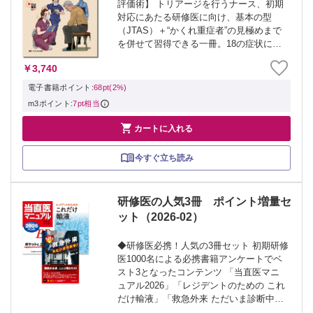
評価術】 トリアージを行うナース、初期
対応にあたる研修医に向け、基本の型
（JTAS）＋“かくれ重症者”の見極めまで
を併せて習得できる一冊。18の症状につ
いて、会話例を交えつつ対応のコツを伝
￥3,740
授！症状ごとに典型的な3疾患についても
ピットフォール付きで解説する。
電子書籍ポイント:
68pt(2%)
m3ポイント:
7pt相当

カートに入れる
今すぐ立ち読み
研修医の人気3冊 ポイント増量セ
ット（2026-02）
◆研修医必携！人気の3冊セット 初期研修
医1000名による必携書籍アンケートでベ
スト3となったコンテンツ 「当直医マニ
ュアル2026」「レジデントのための これ
だけ輸液」「救急外来 ただいま診断中！
第2版」をセットにしました。 ◆特別ポイ