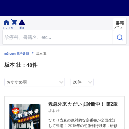


書籍
メニュー
トップ
カート
重要
m3.com 電子書籍
坂本 壮
坂本 壮：48件
おすすめ順
20件
救急外来 ただいま診断中！ 第2版
坂本 壮
ひとり当直の絶対的な定番書が全面改訂
して登場！ 2015年の初版刊行以来，研修