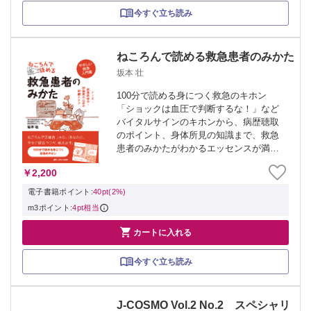
今すぐ立ち読み
ねころんで読める救急患者のみかた
坂本 壮
100分で読める身につく救急のキホン
「ショックは血圧で判断するな！」など
バイタルサインのキホンから、病歴聴取
のポイント、身体所見の知識まで、救急
患者のみかたがわかるエッセンスが満
載！ 楽しい4コマ漫画つきで、パッと読
￥2,200
めてポイントが頭と心に残る日々の業務
ですぐに役立つ一冊。 ※本製品はPCでの
電子書籍ポイント:
40pt(2%)
閲覧も...
m3ポイント:
4pt相当

カートに入れる
今すぐ立ち読み
J-COSMO Vol.2 No.2 スペシャリ