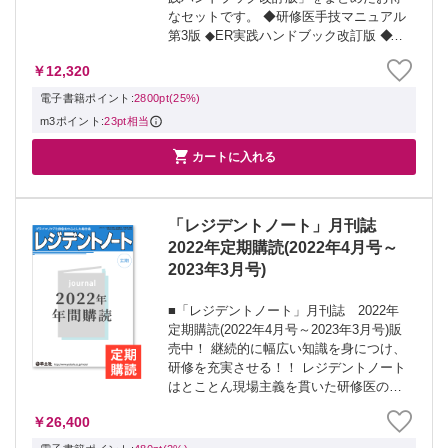
なセットです。 ◆研修医手技マニュアル
第3版 ◆ER実践ハンドブック改訂版 ◆有
効期間1年の特別ポイント25％を進呈。次
￥12,320
回購入時にご利用いただけます！ 特別ポ
イント25％（2,800円...
電子書籍ポイント:
2800pt(25%)
m3ポイント:
23pt相当

カートに入れる
「レジデントノート」月刊誌
2022年定期購読(2022年4月号～
2023年3月号)
■「レジデントノート」月刊誌 2022年
定期購読(2022年4月号～2023年3月号)販
売中！ 継続的に幅広い知識を身につけ、
研修を充実させる！！ レジデントノート
はとことん現場主義を貫いた研修医の必
読誌！ 〇定期購読者の声 ・毎号届くたび
￥26,400
にやる気が起こる！ ・大人気連載がもれ
なく読める ・質の高い...