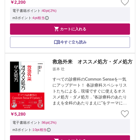
￥2,200
コマ漫画付きでさらっと読めてポイント
が頭と心に残る！ ※本製品はPCで...
電子書籍ポイント:
40pt(2%)
m3ポイント:
4pt相当

カートに入れる
今すぐ立ち読み
救急外来 オススメ処方・ダメ処方
坂本 壮
すべての診療科のCommon Senseを一気
にアップデート！ 各診療科スペシャリス
トたちによる，現場ですぐに使えるオス
スメ処方・ダメ処方．“各診療科のあたり
まえを全科のあたりまえに”をテーマに，
役に立つTips ＆ Pitfallsについて薬剤の処
￥5,280
方を中心に簡潔にまとめました．救急・
循環器・呼吸器...
電子書籍ポイント:
96pt(2%)
m3ポイント:
10pt相当