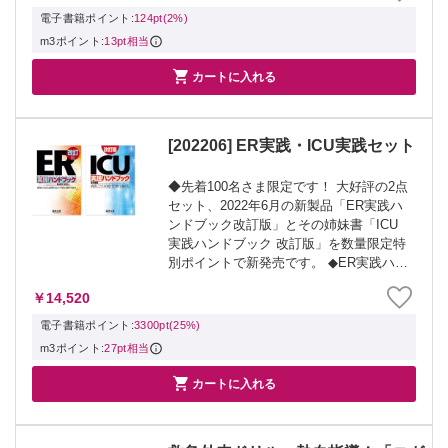
た情報で,より実用的に,さらにわかり...
電子書籍ポイント:
124pt(2%)
m3ポイント:
13pt相当

カートに入れる
[202206] ER実践・ICU実践セット
◆先着100名さま限定です！ 大好評の2点
セット、2022年6月の新製品「ER実践ハ
ンドブック改訂版」とその姉妹書「ICU
実践ハンドブック 改訂版」を数量限定特
別ポイントで新発売です。 ◆ER実践ハン
ドブック改訂版 ◆ICU実践ハンドブック
￥14,520
改訂版 ◆有効期間1年の特別ポイント
25％を進呈。次回購入...
電子書籍ポイント:
3300pt(25%)
m3ポイント:
27pt相当

カートに入れる