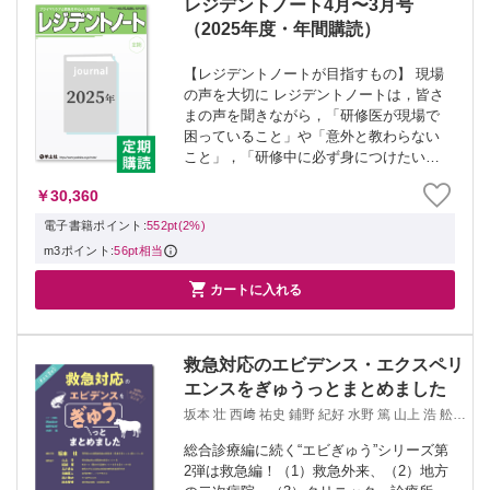
レジデントノート4月〜3月号
（2025年度・年間購読）
【レジデントノートが目指すもの】 現場
の声を大切に レジデントノートは，皆さ
まの声を聞きながら，「研修医が現場で
困っていること」や「意外と教わらない
こと」，「研修中に必ず身につけたいこ
と」を取り上げます． 臨床研修のあらゆ
￥30,360
るシーンを想定 救急外来や病棟はもちろ
ん，新しい科をローテートするとき，あ
電子書籍ポイント:
552pt(2%)
るテ...
m3ポイント:
56pt相当

カートに入れる
救急対応のエビデンス・エクスペリ
エンスをぎゅうっとまとめました
坂本 壮 西﨑 祐史 鋪野 紀好 水野 篤 山上 浩 舩越
拓 吉田 英人 北井 勇也 遠井 敬大 鈴木 智晴
総合診療編に続く“エビぎゅう”シリーズ第
2弾は救急編！（1）救急外来、（2）地方