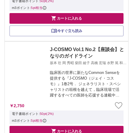
電子書籍ポイント:
50pt(2%)
m3ポイント:
5pt相当

カートに入れる
今すぐ立ち読み
J-COSMO Vol.1 No.2【座談会】と
なりのガイドライン
坂本 壮 岡 秀昭 柴田 綾子 高橋 宏瑞 水野 篤 和足
孝之
臨床医の世界に新たなCommon Senseを
提供する『J-COSMO（ジェイ・コス
モ）』1巻2号． ジェネラリスト・スペシ
ャリストの垣根を越えて，臨床現場で活
躍するすべての医師を応援する連載中心
の医学雑誌です． 臨床はもちろん，教
￥2,750
育・研究，そして医師のキャリアプラン
などにも及ぶ連載の総数はなんと3...
電子書籍ポイント:
50pt(2%)
m3ポイント:
5pt相当

カートに入れる