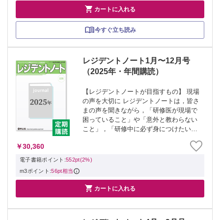

カートに入れる
今すぐ立ち読み
レジデントノート1月〜12月号
（2025年・年間購読）
【レジデントノートが目指すもの】 現場
の声を大切に レジデントノートは，皆さ
まの声を聞きながら，「研修医が現場で
困っていること」や「意外と教わらない
こと」，「研修中に必ず身につけたいこ
と」を取り上げます． 臨床研修のあらゆ
￥30,360
るシーンを想定 救急外来や病棟はもちろ
ん，新しい科をローテートするとき，あ
電子書籍ポイント:
552pt(2%)
るテ...
m3ポイント:
56pt相当

カートに入れる