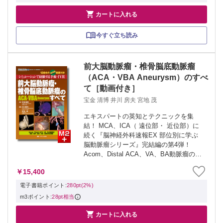

カートに入れる
今すぐ立ち読み
前大脳動脈瘤・椎骨脳底動脈瘤
（ACA・VBA Aneurysm）のすべ
て［動画付き］
宝金 清博 井川 房夫 宮地 茂
エキスパートの英知とテクニックを集
結！ MCA、ICA（ 遠位部・ 近位部）に
続く『脳神経外科速報EX 部位別に学ぶ
脳動脈瘤シリーズ』完結編の第4弾！
Acom、Distal ACA、VA、BA動脈瘤の解
剖・疫学・病理・手術・治療を完全網
￥15,400
羅。厳選した症例と130本の術前CTA・手
術動画でコイリング、ク...
電子書籍ポイント:
280pt(2%)
m3ポイント:
28pt相当

カートに入れる