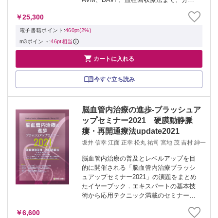
のトップリーダーが、臨床医が知ってお
￥25,300
くべき戦略・ポイント・ノウハウを開
陳！ 症例画像を排し、どのような臨床場
電子書籍ポイント:
460pt(2%)
面でも普...
m3ポイント:
46pt相当

カートに入れる
今すぐ立ち読み
脳血管内治療の進歩-ブラッシュア
ップセミナー2021 硬膜動静脈
瘻・再開通療法update2021
坂井 信幸 江面 正幸 松丸 祐司 宮地 茂 吉村 紳一
脳血管内治療の普及とレベルアップを目
的に開催される「脳血管内治療ブラッシ
ュアップセミナー2021」の演題をまとめ
たイヤーブック．エキスパートの基本技
術から応用テクニック満載のセミナー演
題に加え，実臨床に山積する課題をテー
￥6,600
マにをとりあげた充実の内容．今版で