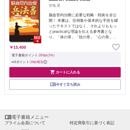
宮地 茂
脳血管内治療に必要な戦略・戦術を全公
開！ 本書は、症例集や基本的な手技を綴
ったテキストではなく、それよりももっ
とpracticalな理論を伝える参考書とな
り、「体の章」「技の章」「心の章」と3
つの章からの構成で、イラストなどを通
￥15,400
して治療理論を説いた一冊。 一つ一つの
項目で、筆者の体験を小説を読むよう...
電子書籍ポイント:
280pt(2%)
m3ポイント:
28pt相当

カートに入れる
今すぐ立ち読み

電子書籍メニュー
プライム会員について
特定商取引に基づく表記