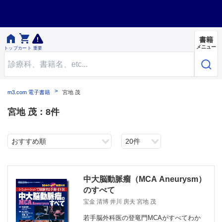


書籍
メニュー
トップ
カート
重要
m3.com 電子書籍
宮地 茂
宮地 茂：8件
おすすめ順
20件
中大脳動脈瘤（MCA Aneurysm）
のすべて
宝金 清博 井川 房夫 宮地 茂
若手脳外科医の登竜門MCAがすべてわか