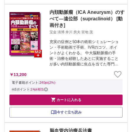
内頚動脈瘤（ICA Aneurysm）のす
べて―遠位部（supraclinoid） [動
画付き]
宝金 清博 井川 房夫 宮地 茂
充実の症例と50本の術前シミュレーショ
ン・手術動画で手術、IVRのコツ、ポイ
ントがよくわかる。 中大脳動脈瘤の手
術・治療を経験したあとに実施すること
が多い内頚動脈瘤に焦点を当てた専門
書。本巻では遠位部（IC-PC、true
￥13,200
Pcom、IC-AChA、IC top〔IC terminal〕
等）について...
電子書籍ポイント:
240pt(2%)
m3ポイント:
24pt相当

カートに入れる
今すぐ立ち読み
脳血管内治療兵法書