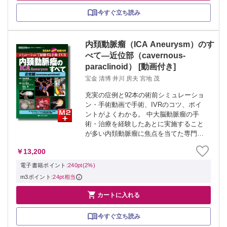
今すぐ立ち読み
内頚動脈瘤（ICA Aneurysm）のす
べて―近位部（cavernous-
paraclinoid） [動画付き]
宝金 清博 井川 房夫 宮地 茂
充実の症例と92本の術前シミュレーショ
ン・手術動画で手術、IVRのコツ、ポイ
ントがよくわかる。 中大脳動脈瘤の手
術・治療を経験したあとに実施すること
が多い内頚動脈瘤に焦点を当てた専門
書。本巻では近位部（IC cavernous、IC
￥13,200
paraclinoid〔Oph、SHA）、IC anterior ...
電子書籍ポイント:
240pt(2%)
m3ポイント:
24pt相当

カートに入れる
今すぐ立ち読み