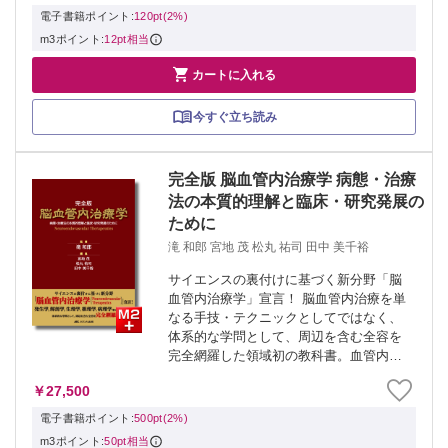
は，硬膜動静脈瘻と再開通療法の最新情
電子書籍ポイント:
120pt(2%)
報およびデ...
m3ポイント:
12pt相当

カートに入れる
今すぐ立ち読み
完全版 脳血管内治療学 病態・治療
法の本質的理解と臨床・研究発展の
ために
滝 和郎 宮地 茂 松丸 祐司 田中 美千裕
サイエンスの裏付けに基づく新分野「脳
血管内治療学」宣言！ 脳血管内治療を単
なる手技・テクニックとしてではなく、
体系的な学問として、周辺を含む全容を
完全網羅した領域初の教科書。血管内治
療の安全な遂行と発展のために必要な基
￥27,500
礎および介在的研究の現在までの成果と
今後の展開を、分野の「サムライ」が結
電子書籍ポイント:
500pt(2%)
集してまと...
m3ポイント:
50pt相当