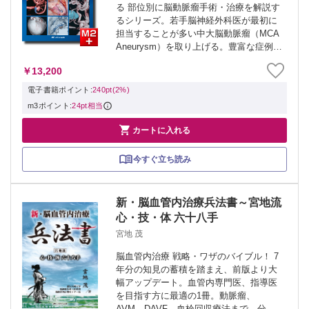
る 部位別に脳動脈瘤手術・治療を解説す
るシリーズ。若手脳神経外科医が最初に
担当することが多い中大脳動脈瘤（MCA
Aneurysm）を取り上げる。豊富な症例と
50本の術前CTA・手術動画でコイリン
￥13,200
グ、クリッピングのコツ、ポイントがよ
くわかる。
電子書籍ポイント:
240pt(2%)
m3ポイント:
24pt相当

カートに入れる
今すぐ立ち読み
新・脳血管内治療兵法書～宮地流
心・技・体 六十八手
宮地 茂
脳血管内治療 戦略・ワザのバイブル！ 7
年分の知見の蓄積を踏まえ、前版より大
幅アップデート。血管内専門医、指導医
を目指す方に最適の1冊。動脈瘤、
AVM、DAVF、血栓回収療法まで、分野