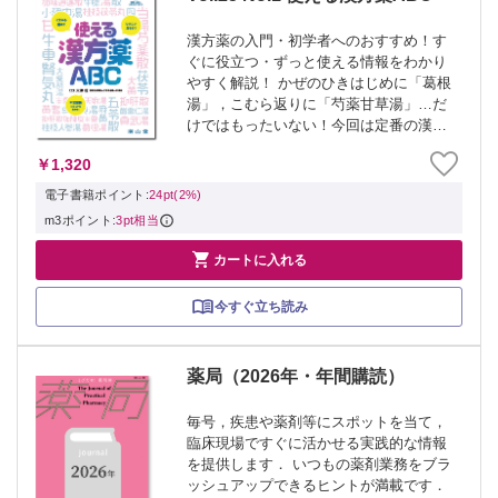
漢方薬の入門・初学者へのおすすめ！す
ぐに役立つ・ずっと使える情報をわかり
やすく解説！ かぜのひきはじめに「葛根
湯」，こむら返りに「芍薬甘草湯」…だ
けではもったいない！今回は定番の漢方
使用の場面のなかでも，日常の困った症
￥1,320
状への対応を解説します．頭痛，冷え，
めまいなどにどうやって漢方薬を選択す
電子書籍ポイント:
24pt(2%)
ればよいか...
m3ポイント:
3pt相当

カートに入れる
今すぐ立ち読み
薬局（2026年・年間購読）
毎号，疾患や薬剤等にスポットを当て，
臨床現場ですぐに活かせる実践的な情報
を提供します． いつもの薬剤業務をブラ
ッシュアップできるヒントが満載です．