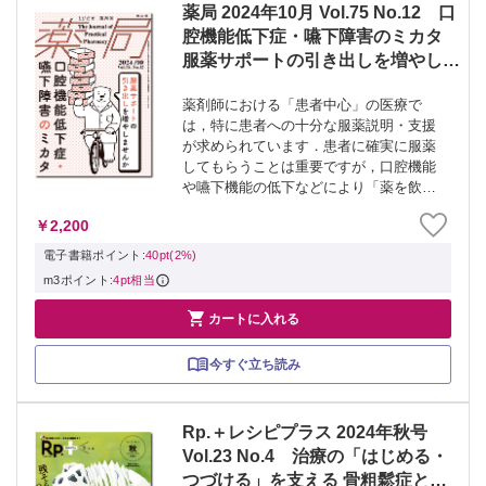
薬局 2024年10月 Vol.75 No.12 口
腔機能低下症・嚥下障害のミカタ
服薬サポートの引き出しを増やしま
せんか！？
薬剤師における「患者中心」の医療で
は，特に患者への十分な服薬説明・支援
が求められています．患者に確実に服薬
してもらうことは重要ですが，口腔機能
や嚥下機能の低下などにより「薬を飲み
込む」ことが難しい患者もいます．しか
￥2,200
し，上手く薬を飲み込めないとき，安易
に錠剤を粉砕するケースも多く，効果や
電子書籍ポイント:
40pt(2%)
安全性を十分に...
m3ポイント:
4pt相当

カートに入れる
今すぐ立ち読み
Rp.＋レシピプラス 2024年秋号
Vol.23 No.4 治療の「はじめる・
つづける」を支える 骨粗鬆症とく