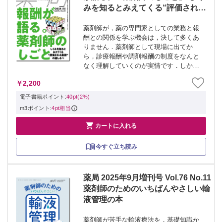
みを知るとみえてくる“評価される
業務”の道しるべ
薬剤師が，薬の専門家としての業務と報
酬との関係を学ぶ機会は，決して多くあ
りません．薬剤師として現場に出てか
ら，診療報酬や調剤報酬の制度をなんと
なく理解していくのが実情です．しか
し，こうした制度のしくみの理解は，今
￥2,200
後の業務の方向性や組織戦略を考えるう
えで欠かせない視点です．本特集では制
電子書籍ポイント:
40pt(2%)
度がどのように業...
m3ポイント:
4pt相当

カートに入れる
今すぐ立ち読み
薬局 2025年9月増刊号 Vol.76 No.11
薬剤師のためのいちばんやさしい輸
液管理の本
薬剤師が苦手な輸液療法を，基礎知識か