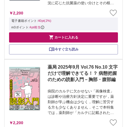
況に応じた抗菌薬の使い分けとその根拠
を知ることは、感染症治療の質向上に欠
￥2,200
かせません。そこで本特集では、原因菌
判明前の抗菌薬治療であるエンピリック
電子書籍ポイント:
40pt(2%)
セラピーに焦...
m3ポイント:
4pt相当

カートに入れる
今すぐ立ち読み
薬局 2025年9月 Vol.76 No.10 文字
だけで理解できてる！？ 病態把握
のための読影入門－胸部・腹部編
病院のカルテに欠かせない「画像検査」
は診断や治療方針決定に重要ですが，薬
剤師が学ぶ機会は少なく，理解に苦労す
る方も少なくありません．そこで本特集
では，薬剤師が「カルテに記載された文
章と画像のリンクができる＝画像検査を
￥2,200
読めるようになる」ことを目的に，X