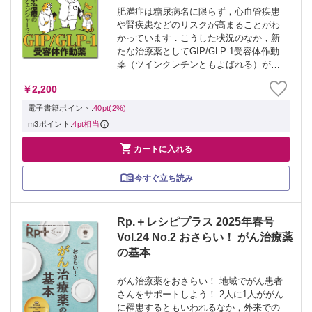
肥満症は糖尿病名に限らず，心血管疾患
や腎疾患などのリスクが高まることがわ
かっています．こうした状況のなか，新
たな治療薬としてGIP/GLP-1受容体作動
薬（ツインクレチンともよばれる）が注
目されています．そこで，本特集では，
￥2,200
薬剤師が現場で適正使用を推進するため
のポイントや治療効果などをまとめまし
電子書籍ポイント:
40pt(2%)
た．...
m3ポイント:
4pt相当

カートに入れる
今すぐ立ち読み
Rp.＋レシピプラス 2025年春号
Vol.24 No.2 おさらい！ がん治療薬
の基本
がん治療薬をおさらい！ 地域でがん患者
さんをサポートしよう！ 2人に1人ががん
に罹患するともいわれるなか，外来での