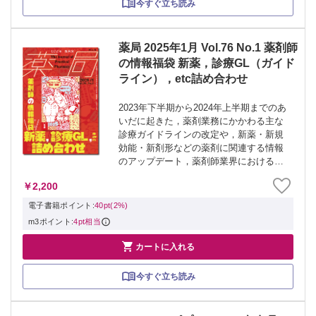
今すぐ立ち読み
薬局 2025年1月 Vol.76 No.1 薬剤師
の情報福袋 新薬，診療GL（ガイド
ライン），etc詰め合わせ
2023年下半期から2024年上半期までのあ
いだに起きた，薬剤業務にかかわる主な
診療ガイドラインの改定や，新薬・新規
効能・新剤形などの薬剤に関連する情報
のアップデート，薬剤師業界における最
近のトピックスなどの最新情報をまとめ
￥2,200
ました． 今回は，高齢化による社会のさ
まざまな変化が想定される2025年を迎...
電子書籍ポイント:
40pt(2%)
m3ポイント:
4pt相当

カートに入れる
今すぐ立ち読み