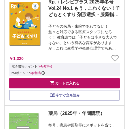
Rp.＋レシピプラス 2025年冬号
Vol.24 No.1 もう，こわくない！子
どもとくすり 剤形選択・服薬指導
のポイント
子どもの来局・来院であわてない！
堂々と対応できる医療スタッフになろ
う！ 教育論では「子どもは小さな大人で
はない」という有名な言葉があります
が，これは生理学や発達心理学でもあて
はまります．子どもは子どもなりの薬物
￥1,320
代謝機能をもっているほか，子どもなり
の認識力を使って，受診時や来局時の状
電子書籍ポイント:
24pt(2%)
況を判断し，理解...
m3ポイント:
3pt相当

カートに入れる
今すぐ立ち読み
薬局（2025年・年間購読）
毎号，疾患や薬剤等にスポットを当て，