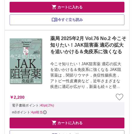

カートに入れる
今すぐ立ち読み
薬局 2025年2月 Vol.76 No.2 今こそ
知りたい！JAK阻害薬 適応の拡大
を追いかける＆免疫系に強くなる
今こそ知りたい！JAK阻害薬 適応の拡大
を追いかける＆免疫系に強くなる JAK阻
害薬は，関節リウマチ，炎症性腸疾患，
アトピー性皮膚炎など，近年さまざまな
疾患に適応が広がり，新薬も続々と登場
しています．また，新しい作用機序の薬
￥2,200
であり，免疫を抑制するため感染症の副
作用に注意が必要であるなど，薬学管理
電子書籍ポイント:
40pt(2%)
が重...
m3ポイント:
4pt相当

カートに入れる