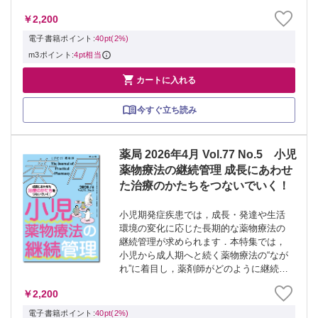
説します．鎮咳薬の使い分けや，見逃せ
￥2,200
ない疾患の考え方にも触れながら，服薬
指導や疑義照会につながる実践的なアセ
電子書籍ポイント:
40pt(2%)
スメント力を...
m3ポイント:
4pt相当

カートに入れる
今すぐ立ち読み
薬局 2026年4月 Vol.77 No.5 小児
薬物療法の継続管理 成長にあわせ
た治療のかたちをつないでいく！
小児期発症疾患では，成長・発達や生活
環境の変化に応じた長期的な薬物療法の
継続管理が求められます．本特集では，
小児から成人期へと続く薬物療法の“なが
れ”に着目し，薬剤師がどのように継続的
に関与すべきかを解説しました．てんか
￥2,200
ん，アレルギー疾患，1型糖尿病，内分泌
疾患，腎疾患などの代表例を通じて，発
電子書籍ポイント:
40pt(2%)