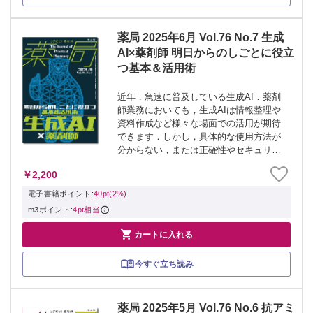
薬局 2025年6月 Vol.76 No.7 生成
AI×薬剤師 明日からのしごとに役立
つ基本＆活用術
近年，急速に普及している生成AI．薬剤
師業務においても，生成AIは情報整理や
資料作成など様々な場面での活用が期待
できます．しかし，具体的な使用方法が
分からない，または正確性やセキュリテ
ィへの不安などから，活用の一歩を踏み
￥2,200
出せない方も多いです． そこで本特集
は，”明日からのしごとに役立つ”を合言葉
電子書籍ポイント:
40pt(2%)
に，...
m3ポイント:
4pt相当

カートに入れる
今すぐ立ち読み
薬局 2025年5月 Vol.76 No.6 抗アミ