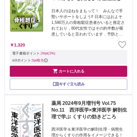
すり
日本人のほねをまもって！ みんなで手
堅いサポートをしよう‼ 日本にはおよそ
1,590万人の骨粗鬆症患者がいると推定さ
れており，80代女性ではその約半数が罹
患していると言われています．予防と早
期診断，継続的治療が重要ですが，患者
￥1,320
さん自身の自覚症状に乏しく，予防や治
療へのモチベーション維持が難しいとい
電子書籍ポイント:
24pt(2%)
う...
m3ポイント:
3pt相当

カートに入れる
今すぐ立ち読み
薬局 2024年9月増刊号 Vol.75
No.11 西洋医学×東洋医学 解剖生
理で学ぶ くすりの効きどころ
西洋医学＆東洋医学の解剖生理・病態生
理からくすりの作用をイメージできる！