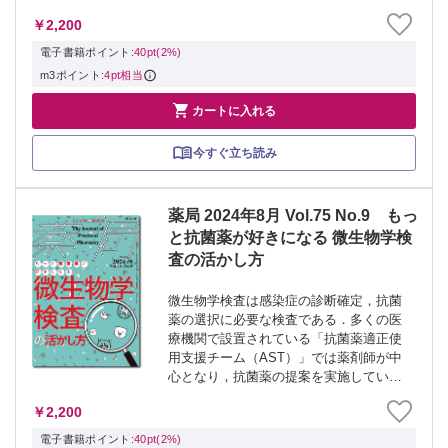
っても、それだけでは問題を解決できな
￥2,200
い場合も少なくありません。 本特集で
は、問題解決に製剤学の知識が求められ
電子書籍ポイント:
40pt(2%)
る臨床上の問題...
m3ポイント:
4pt相当

カートに入れる
今すぐ立ち読み
薬局 2024年8月 Vol.75 No.9 もっ
と抗菌薬が好きになる 微生物学検
査の活かし方
微生物学検査は感染症の診断確定，抗菌
薬の選択に必要な検査である．多くの医
療機関で設置されている「抗菌薬適正使
用支援チーム（AST）」では薬剤師が中
心となり，抗菌薬の提案を実施してい
る． しかし，とくに正しい抗菌薬の選択
￥2,200
のためには，薬剤師も微生物学検査の結
果だけでなく，検査を取り巻く情報（正
電子書籍ポイント:
40pt(2%)