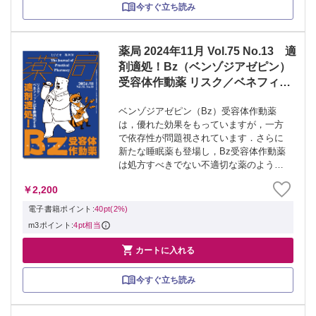
今すぐ立ち読み
薬局 2024年11月 Vol.75 No.13 適
剤適処！Bz（ベンゾジアゼピン）
受容体作動薬 リスク／ベネフィッ
ト比を最適化する
ベンゾジアゼピン（Bz）受容体作動薬
は，優れた効果をもっていますが，一方
で依存性が問題視されています．さらに
新たな睡眠薬も登場し，Bz受容体作動薬
は処方すべきでない不適切な薬のように
扱われる場面も見られるようになりまし
￥2,200
た．しかし臨床現場では，有効性と安全
性のバランスを最適化した適正使用が求
電子書籍ポイント:
40pt(2%)
められてい...
m3ポイント:
4pt相当

カートに入れる
今すぐ立ち読み