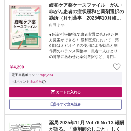
緩和ケア薬ケースファイル がん・
非がん患者の症状緩和と薬剤選択の
勘所（月刊薬事 2025年10月臨時
増刊号 Vol.67 No.14）
内田 まやこ
●各論×症例解説で患者背景に合わせた処
方提案ができる！ 緩和医療において、薬
剤師はオピオイドの使用による効果と副
作用のバランス調整や、患者一人ひとり
の背景にあわせた薬剤選択など、専門的
な判断が求められます。 本臨時増刊号で
￥4,290
は、緩和ケアが必要ながん患者、および
非がん患者における各症状の原因や、患
電子書籍ポイント:
78pt(2%)
者背景...
m3ポイント:
8pt相当

カートに入れる
今すぐ立ち読み
薬局 2025年11月 Vol.76 No.13 報酬
が語る。「薬剤師のしごと」 しく