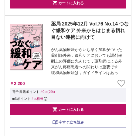

カートに入れる
薬局 2025年12月 Vol.76 No.14 つな
ぐ緩和ケア 外来からはじまる切れ
目ない連携に向けて
がん薬物療法からいち早く加算がついた
薬剤師外来．緩和ケアにおいても調剤報
酬上の評価に先んじて，薬剤師による外
来がん疼痛患者への関わりは重要です．
緩和薬物療法は，ガイドラインはあって
も試行錯誤の連続で決まったお手本があ
￥2,200
りません．だからこそ，ペイシェントエ
ンパワーメントを高める技，薬剤師のア
電子書籍ポイント:
40pt(2%)
セスメント力...
m3ポイント:
4pt相当

カートに入れる
今すぐ立ち読み