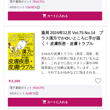
季刊誌． ▼対象号▼ ・Rp.＋レシピプラ
電子書籍ポイント:
96pt(2%)
ス 2...
m3ポイント:
10pt相当

カートに入れる
薬局 2024年12月 Vol.75 No.14 プ
ラス漢方でかゆいところに手が届
く！ 皮膚疾患・皮膚トラブル
かゆみや皮膚トラブル（炎症，湿疹，肌
荒れなど）の症状に悩まされている人は
多く，これまでに抗ヒスタミン薬やJAK
阻害薬など治療は進展しています．しか
し，それでもかゆみなどに悩まされる患
者は後を絶ちません．そこで，西洋薬に
￥2,200
「プラス漢方薬」がかゆみや皮膚の症状
をやわらげる力になります．本特集で
電子書籍ポイント:
40pt(2%)
は，皮膚トラ...
m3ポイント:
4pt相当

カートに入れる