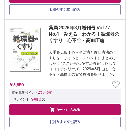
今すぐ立ち読み
薬局 2026年3月増刊号 Vol.77
No.4 みえる！わかる！循環器の
くすり 心不全・高血圧編
苦手を克服！心不全治療と降圧療法のく
すりを，まるっとコンパクトにまとめま
した！ “ここから活かす治療薬”，略して
ココイチシリーズ．2026年3月には，心
不全・高血圧の薬物療法を取り上げたシ
リーズ3冊目が刊行！ “循環器はちょっと
￥3,850
苦手だなあ…”と感じている薬剤師・看護
師・医療スタッフに向けて，これ1冊...
電子書籍ポイント:
70pt(2%)
m3ポイント:
7pt相当

カートに入れる
今すぐ立ち読み