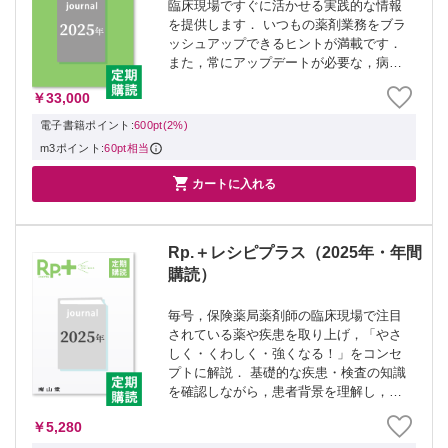
臨床現場ですぐに活かせる実践的な情報
を提供します． いつもの薬剤業務をブラ
ッシュアップできるヒントが満載です．
また，常にアップデートが必要な，病気
や薬の知識をわかりやすく解説していま
￥33,000
す． ▼対象号▼ ・薬局 2025年1月
Vol.76 No.1 薬剤師の情報福...
電子書籍ポイント:
600pt(2%)
m3ポイント:
60pt相当

カートに入れる
Rp.＋レシピプラス（2025年・年間
購読）
毎号，保険薬局薬剤師の臨床現場で注目
されている薬や疾患を取り上げ，「やさ
しく・くわしく・強くなる！」をコンセ
プトに解説． 基礎的な疾患・検査の知識
を確認しながら，患者背景を理解し，
「なぜ？」を解消することで臨床力を磨
￥5,280
けます．オールカラーでみやすい人気の