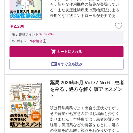
も，新たな作用機序の新薬が登場してい
る．また炎症性腸疾患は薬物療法による
⾧期的な症状コントロールが必要であ
り，さらに抗体医薬に特有の薬学管理の
￥2,200
ポイントも多く，薬剤師によるかかわり
が重要です． 本特集では，「抗体医薬入
電子書籍ポイント:
40pt(2%)
門 臨床編」と...
m3ポイント:
4pt相当

カートに入れる
今すぐ立ち読み
薬局 2026年5月 Vol.77 No.6 患者
をみる，処方を解く 咳アセスメン
ト
咳は日常業務でよく出会う症状ですが，
その背景や処方意図に悩む場面も少なく
ありません．本特集では，患者の訴えや
経過，併用薬などの情報をもとに，処方
の意味を読み解く視点をわかりやすく解