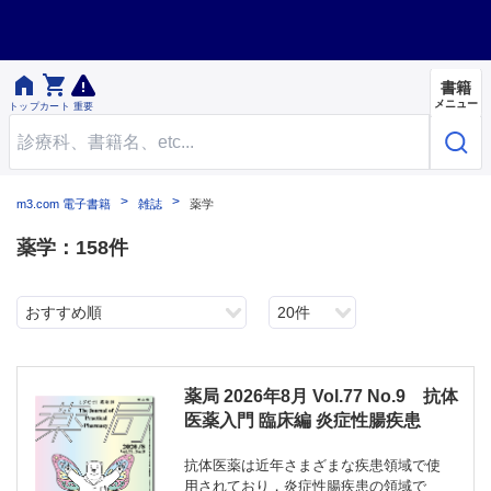


書籍
メニュー
トップ
カート
重要
m3.com 電子書籍
雑誌
薬学
薬学：158件
おすすめ順
20件
薬局 2026年8月 Vol.77 No.9 抗体
医薬入門 臨床編 炎症性腸疾患
抗体医薬は近年さまざまな疾患領域で使
用されており，炎症性腸疾患の領域で