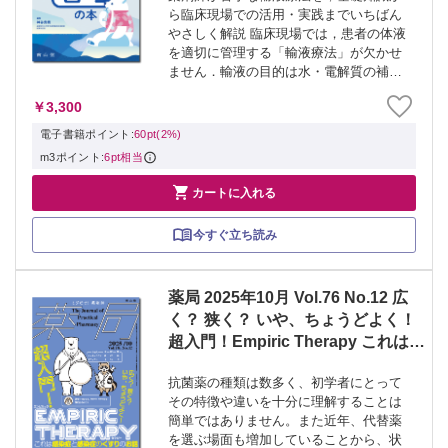
ら臨床現場での活用・実践までいちばん
やさしく解説 臨床現場では，患者の体液
を適切に管理する「輸液療法」が欠かせ
ません．輸液の目的は水・電解質の補給
や血管の確保，疾患の治療など多岐にわ
￥3,300
たります．またほとんどの製剤が透明の
液体で，外観も類似したものが多くあり
電子書籍ポイント:
60pt(2%)
ます．その...
m3ポイント:
6pt相当

カートに入れる
今すぐ立ち読み
薬局 2025年10月 Vol.76 No.12 広
く？ 狭く？ いや、ちょうどよく！
超入門！Empiric Therapy これは感
染症と感染症のくすりのお話
抗菌薬の種類は数多く、初学者にとって
その特徴や違いを十分に理解することは
簡単ではありません。また近年、代替薬
を選ぶ場面も増加していることから、状