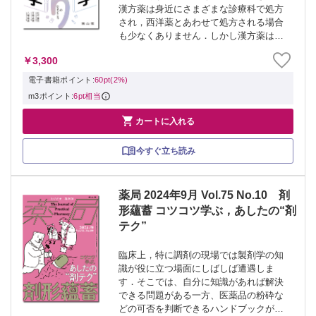
漢方薬は身近にさまざまな診療科で処方
され，西洋薬とあわせて処方される場合
も少なくありません．しかし漢方薬は西
洋薬と比べて，基礎薬学的な解説に馴染
￥3,300
みがなく，作用のしくみを理解するのが
難しいという印象をもっている方も多い
電子書籍ポイント:
60pt(2%)
のではない...
m3ポイント:
6pt相当

カートに入れる
今すぐ立ち読み
薬局 2024年9月 Vol.75 No.10 剤
形蘊蓄 コツコツ学ぶ，あしたの“剤
テク”
臨床上，特に調剤の現場では製剤学の知
識が役に立つ場面にしばしば遭遇しま
す．そこでは、自分に知識があれば解決
できる問題がある一方、医薬品の粉砕な
どの可否を判断できるハンドブックがあ