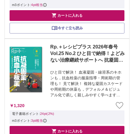
達段階...
m3ポイント:
4pt相当

カートに入れる
今すぐ立ち読み
Rp.＋レシピプラス 2026年春号
Vol.25 No.2 ひと目で納得！よどみ
ない治療継続サポートへ 抗凝固
薬・抗血小板薬
ひと目で解決！ 血液凝固・線溶系のキホ
ンも，抗血栓薬の服薬指導・周術期の管
理も！ 見て解決！ 複雑な凝固カスケード
や周術期の休薬も，デフォルメ＆ビジュ
アル化で易しく親しみやすく学べます．
脳心血管イベントの予防のために抗凝固
￥1,320
薬や抗血小板薬を長く継続して処方され
ていると，薬剤師・医療スタッフも，患
電子書籍ポイント:
24pt(2%)
者さ...
m3ポイント:
3pt相当

カートに入れる