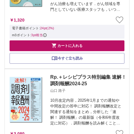
がん治療も増えています．がん領域を専
門としていない医療スタッフも，いつ，
がん治療中の患者さんに抗がん薬につい
￥1,320
て聞かれてもよいように，この1冊で「が
ん」と「がん治療薬」の基本をおさえま
電子書籍ポイント:
24pt(2%)
しょ...
m3ポイント:
3pt相当

カートに入れる
今すぐ立ち読み
Rp.＋レシピプラス特別編集 速解！
調剤報酬2024-25
山口 路子
10月改定内容，2025年1月までの通知や
中間改定の答申に対応！ 調剤報酬改定と
関連する通知をまとめ，分析した「速
解！ 調剤報酬」の最新版（令和6年度改
定に対応）．調剤報酬を読み解くこと
で，レセプト業務に止まらず，薬剤師に
￥3,080