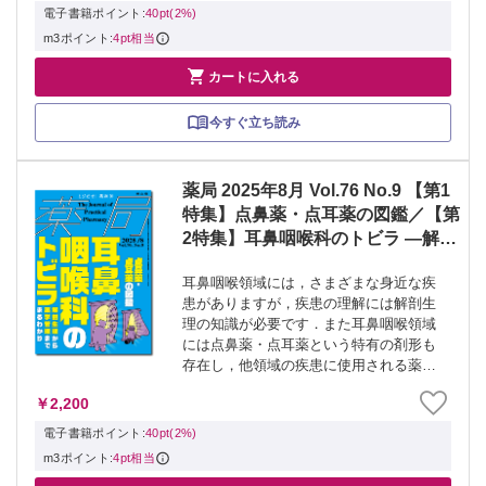
線・CTに絞って解説しました．「白い部
電子書籍ポイント:
40pt(2%)
分は何を指し...
m3ポイント:
4pt相当

カートに入れる
今すぐ立ち読み
薬局 2025年8月 Vol.76 No.9 【第1
特集】点鼻薬・点耳薬の図鑑／【第
2特集】耳鼻咽喉科のトビラ ―解剖
生理から薬学管理までまるわかり―
耳鼻咽喉領域には，さまざまな身近な疾
患がありますが，疾患の理解には解剖生
理の知識が必要です．また耳鼻咽喉領域
には点鼻薬・点耳薬という特有の剤形も
存在し，他領域の疾患に使用される薬剤
も増えています． そこで本特集では，点
￥2,200
鼻薬・点耳薬と，耳鼻咽喉領域の疾患の
特集2本立てとして構成しました．第1特
電子書籍ポイント:
40pt(2%)
集では，...
m3ポイント:
4pt相当