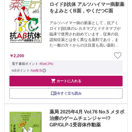
ロイドβ抗体 アルツハイマー病新薬
をよみとくB面，やくだつC面
アルツハイマー病の新薬として，抗アミ
ロイドβ抗体のレカネマブとドナネマブが
臨床で使用され始めています．従来の抗
認知症薬とは全く異なる薬剤であり，ま
た一般の方々からの注目度も高い薬剤の
ため，適正使用だけでなく適切な情報提
￥2,200
供のためにも，基礎知識の理解が必要と
なります．本特集は二部構成として，
電子書籍ポイント:
40pt(2%)
［B（ベーシ...
m3ポイント:
4pt相当

カートに入れる
今すぐ立ち読み
薬局 2025年4月 Vol.76 No.5 メタボ
治療のゲームチェンジャー!?
GIP/GLP-1受容体作動薬