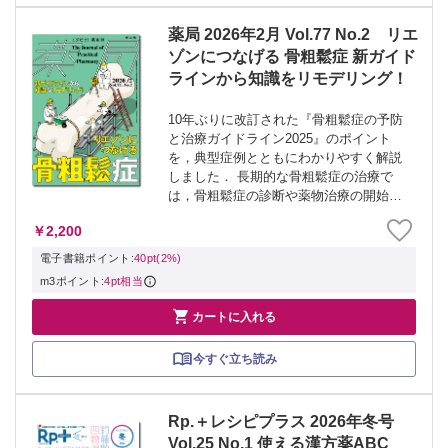
薬局 2026年2月 Vol.77 No.2 リエ
ゾンにつなげる 骨粗鬆症 新ガイド
ラインから知識をリモデリング！
10年ぶりに改訂された『骨粗鬆症の予防
と治療ガイドライン2025』のポイント
を，典型症例とともにわかりやすく解説
しました． 長期的な骨粗鬆症の治療で
は，骨粗鬆症の診断や薬物治療の開始だ
けでなく，休薬や切り替え時の考え方，
￥2,200
さらに薬剤師による継続的なフォローア
ップが重要となります．また適切な薬学
電子書籍ポイント:
40pt(2%)
管理のた...
m3ポイント:
4pt相当

カートに入れる
今すぐ立ち読み
Rp.＋レシピプラス 2026年冬号
Vol.25 No.1 使える漢方薬ABC