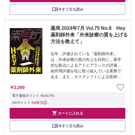
今すぐ立ち読み
薬局 2024年7月 Vol.75 No.8 Hey
薬剤師外来「外来診療の質を上げる
方法を教えて」
近年，評価されている「薬剤師外来」
は，外来診療の質の向上を目的に，薬学
的な観点によるアドヒアランスの評価，
副作用評価を柱に取り組んでいる業務で
ある．また，タスクシフトによる医師の
負担軽減のほか，地域保険薬局との連携
￥2,200
なども期待されており，薬剤師外来は薬
学的な専門性を能動的に発揮できる重要
電子書籍ポイント:
40pt(2%)
な場となるだろ...
m3ポイント:
4pt相当

カートに入れる
今すぐ立ち読み