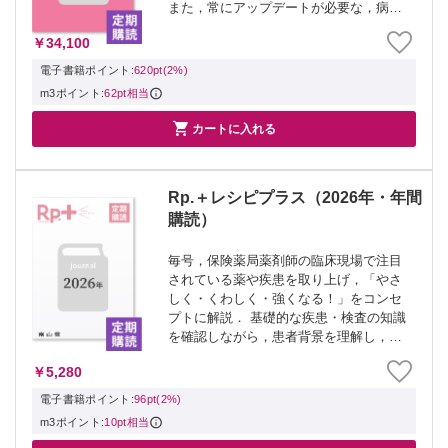
また，常にアップデートが必要な，病気
や薬の知識をわかりやすく解説していま
￥34,100
す． ▼対象号▼ ・薬局 2026年1月
Vol.77 No.1 薬物治療のエビ...
電子書籍ポイント:
620pt(2%)
m3ポイント:
62pt相当

カートに入れる
Rp.＋レシピプラス（2026年・年間
購読）
毎号，保険薬局薬剤師の臨床現場で注目
されている薬や疾患を取り上げ，「やさ
しく・くわしく・強くなる！」をコンセ
プトに解説． 基礎的な疾患・検査の知識
を確認しながら，患者背景を理解し，
「なぜ？」を解消することで臨床力を磨
￥5,280
けます．オールカラーでみやすい人気の
季刊誌． ▼対象号▼ ・Rp.＋レシピプラ
電子書籍ポイント:
96pt(2%)
ス 2...
m3ポイント:
10pt相当