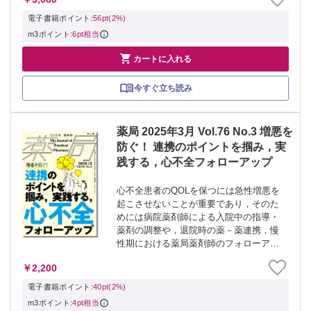
求められている業務をより深く理解する
ことができる． 今回は，マイナ保険証を
電子書籍ポイント:
56pt(2%)
はじ...
m3ポイント:
6pt相当

カートに入れる
今すぐ立ち読み
薬局 2025年3月 Vol.76 No.3 増悪を
防ぐ！ 連携のポイントを掴み，実
践する，心不全フォローアップ
心不全患者のQOLを保つには急性増悪を
起こさせないことが重要であり，そのた
めには病院薬剤師による入院中の指導・
薬剤の調整や，退院時の薬－薬連携，慢
性期における薬局薬剤師のフォローアッ
プが欠かせない．しかし，保険薬局では
￥2,200
患者の正しい病名を把握できず，心不全
の管理に苦戦する場面も見受けられる．
電子書籍ポイント:
40pt(2%)
そこで本...
m3ポイント:
4pt相当