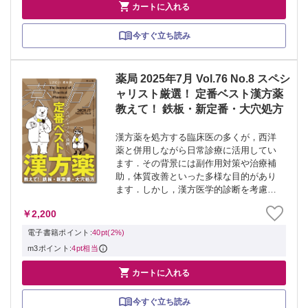

カートに入れる
今すぐ立ち読み
薬局 2025年7月 Vol.76 No.8 スペシ
ャリスト厳選！ 定番ベスト漢方薬
教えて！ 鉄板・新定番・大穴処方
漢方薬を処方する臨床医の多くが，西洋
薬と併用しながら日常診療に活用してい
ます．その背景には副作用対策や治療補
助，体質改善といった多様な目的があり
ます．しかし，漢方医学的診断を考慮せ
ず，西洋医学的診断だけを根拠に処方し
￥2,200
ていることも少なくありません．本特集
では，各診療科のスペシャリストが選ぶ
電子書籍ポイント:
40pt(2%)
「定番漢方薬...
m3ポイント:
4pt相当

カートに入れる
今すぐ立ち読み