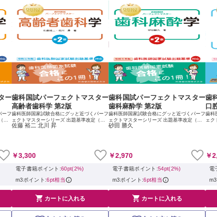
ター
歯科国試パーフェクトマスター
歯科国試パーフェクトマスター
歯
高齢者歯科学 第2版
歯科麻酔学 第2版
口
パーフ
歯科医師国家試験合格にグッと近づくパーフ
歯科医師国家試験合格にグッと近づくパーフ
歯科
（令
ェクトマスターシリーズ 出題基準改定（令
ェクトマスターシリーズ 出題基準改定（令
ェク
佐藤 裕二 北川 昇
砂田 勝久
医師国
和5年）に対応した改訂版，登場 歯科医師国
和5年）に対応した改訂版，登場 歯科医師国
和5
歯科国
家試験対策のために愛用されてきた『歯科国
家試験対策のために愛用されてきた『歯科国
家試
...
試パーフェクトマスター』シリーズが，国...
試パーフェクトマスター』シリーズが，国...
試パ
￥3,300
￥2,970
￥2
電子書籍ポイント:
60pt(2%)
電子書籍ポイント:
54pt(2%)
電
m3ポイント:
6pt相当
m3ポイント:
6pt相当
m


カートに入れる
カートに入れる