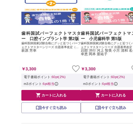
歯科国試パーフェクトマスタ
歯科国試パーフェクトマ
ー 口腔インプラント学 第2版
ー 小児歯科学 第5版
歯科医師国家試験合格にグッと近づくパーフ
歯科医師国家試験合格にグッと近づく
ェクトマスターシリーズ 出題基準改定（令
ェクトマスターシリーズ 出題基準改定
萩原 芳幸
苅部 洋行 河上 智美 小方 清和 
和5年）に対応した改訂版，登場 歯科医師国
和5年）に対応した改訂版，登場 歯科
幸恵 岡本 亜祐子
家試験対策のために愛用されてきた『歯科国
家試験対策のために愛用されてきた『
試パーフェクトマスター』シリーズが，国...
試パーフェクトマスター』シリーズが，国
￥3,300
￥3,300
電子書籍ポイント:
60pt(2%)
電子書籍ポイント:
60pt(2%)
m3ポイント:
6pt相当
m3ポイント:
6pt相当


カートに入れる
カートに入れる
今すぐ立ち読み
今すぐ立ち読み