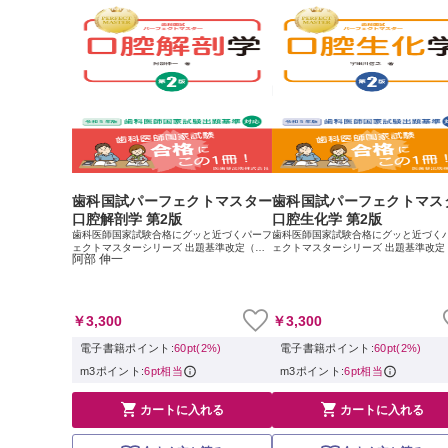
歯科国試パーフェクトマスター
歯科国試パーフェクトマス
口腔解剖学 第2版
口腔生化学 第2版
歯科医師国家試験合格にグッと近づくパーフ
歯科医師国家試験合格にグッと近づく
ェクトマスターシリーズ 出題基準改定（令
ェクトマスターシリーズ 出題基準改定
阿部 伸一
和5年）に対応した改訂版，登場 歯科医師国
和5年）に対応した改訂版，登場 歯科
家試験対策のために愛用されてきた『歯科国
家試験対策のために愛用されてきた『
試パーフェクトマスター』シリーズが，国...
試パーフェクトマスター』シリーズが，国
￥3,300
￥3,300
電子書籍ポイント:
60pt(2%)
電子書籍ポイント:
60pt(2%)
m3ポイント:
6pt相当
m3ポイント:
6pt相当


カートに入れる
カートに入れる