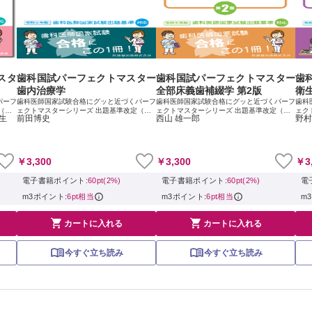
スタ
歯科国試パーフェクトマスター
歯科国試パーフェクトマスター
歯
歯内治療学
全部床義歯補綴学 第2版
衛
パーフ
歯科医師国家試験合格にグッと近づくパーフ
歯科医師国家試験合格にグッと近づくパーフ
歯科
（令
ェクトマスターシリーズ 出題基準改定（令
ェクトマスターシリーズ 出題基準改定（令
ェク
名生
前田博史
西山 雄一郎
野村
医師国
和5年）に対応した「歯内治療学」，ついに
和5年）に対応した改訂版，登場 歯科医師国
和5
歯科国
登場！ ・歯科医師国家試験対策のために愛
家試験対策のために愛用されてきた『歯科国
家試
...
用されてきた『歯科国試パーフェクトマス
試パーフェクトマスター』シリーズが，国...
試パ
タ...
￥3,300
￥3,300
￥3
電子書籍ポイント:
60pt(2%)
電子書籍ポイント:
60pt(2%)
電
m3ポイント:
6pt相当
m3ポイント:
6pt相当
m


カートに入れる
カートに入れる
今すぐ立ち読み
今すぐ立ち読み