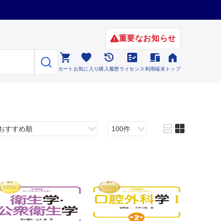
重要なお知らせ






カート
お気に入り
購入履歴
ライセンス
利用端末
トップ


おすすめ順
100件