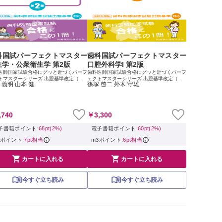
科国試パーフェクトマスター
歯科国試パーフェクトマスター
生学・公衆衛生学 第2版
口腔外科学I 第2版
医師国家試験合格にグッと近づくパーフ
歯科医師国家試験合格にグッと近づくパーフ
トマスターシリーズ 出題基準改定（令
ェクトマスターシリーズ 出題基準改定（令
 義明 山本 健
篠塚 啓二 外木 守雄
年）に対応した改訂版，登場 歯科医師国
和5年）に対応した改訂版，登場 歯科医師国
験対策のために愛用されてきた『歯科国
家試験対策のために愛用されてきた『歯科国
ーフェクトマスター』シリーズが，国...
試パーフェクトマスター』シリーズが，国...
,740
￥3,300
子書籍ポイント:
68pt(2%)
電子書籍ポイント:
60pt(2%)
3ポイント:
7pt相当
m3ポイント:
6pt相当


カートに入れる
カートに入れる
今すぐ立ち読み
今すぐ立ち読み