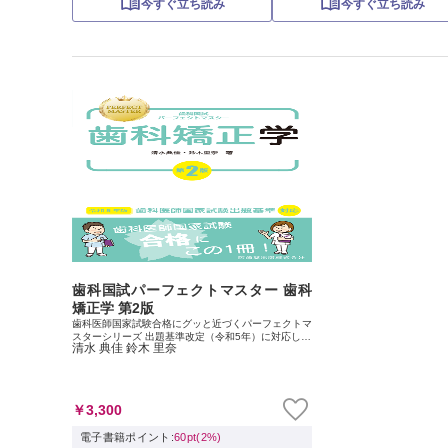
今すぐ立ち読み
今すぐ立ち読み
歯科国試パーフェクトマスター 歯科
矯正学 第2版
歯科医師国家試験合格にグッと近づくパーフェクトマ
スターシリーズ 出題基準改定（令和5年）に対応した
清水 典佳 鈴木 里奈
改訂版，登場 歯科医師国家試験対策のために愛用さ
れてきた『歯科国試パーフェクトマスター』シリーズ
が，国...
￥3,300
電子書籍ポイント:
60pt(2%)