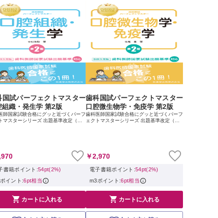
科国試パーフェクトマスター
歯科国試パーフェクトマスター
腔組織・発生学 第2版
口腔微生物学・免疫学 第2版
医師国家試験合格にグッと近づくパーフ
歯科医師国家試験合格にグッと近づくパーフ
トマスターシリーズ 出題基準改定（令
ェクトマスターシリーズ 出題基準改定（令
年）に対応した改訂版，登場 歯科医師国
和5年）に対応した改訂版，登場 歯科医師国
験対策のために愛用されてきた『歯科国
家試験対策のために愛用されてきた『歯科国
ーフェクトマスター』シリーズが，国...
試パーフェクトマスター』シリーズが，国...
,970
￥2,970
子書籍ポイント:
54pt(2%)
電子書籍ポイント:
54pt(2%)
3ポイント:
6pt相当
m3ポイント:
6pt相当


カートに入れる
カートに入れる