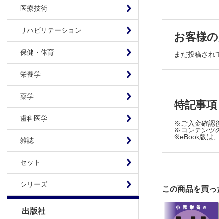
13 遺伝
医療技術
14 代謝
15 神経
リハビリテーション
お客様の
7章 てん
保健・体育
16 熱性
まだ投稿され
17 軽症
栄養学
8章 てん
18 てん
薬学
特記事項
Part2 
1章 急性
歯科医学
※ご入金確認
1 急性期
※コンテンツの
※eBook
雑誌
2章 てん
2 てんか
セット
3章 小児
3 小児の
シリーズ
この商品を買っ
4章 小児
4 熱性け
出版社
5 良性乳