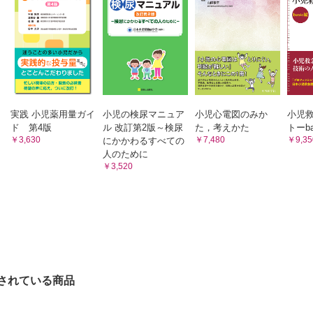
t症候群
otopoulos症候群
側頭部に棘波をもつ良性小児てんかん（BECTS）
症候群
x-Gastaut症候群
全般てんかん−CAE，JAE，JME，EGMA
実践 小児薬用量ガイ
小児の検尿マニュア
小児心電図のみか
小児
性焦点性てんかん−側頭葉てんかんを中心に
ド 第4版
ル 改訂第2版～検尿
た，考えかた
トーba
心身障害児のてんかん治療で留意すべき点
￥3,630
￥7,480
￥9,35
にかかわるすべての
んかん薬の特徴と選択において留意すべき点
人のために
￥3,520
んかん薬の特徴と選択において留意すべき点
んかん薬以外のてんかんの治療戦略
ン食の実際とその他の代替療法
かん外科をいつ考慮すべきか？
かんとともに暮らす
接種，感冒時，他疾患罹患時，受診時の対応
園・幼稚園・学校生活を快適に過ごすための留意点
されている商品
期を迎えるにあたって留意すべき点
かん児の認知，精神症状の合併症とその対応