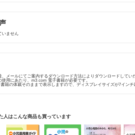
子解析とマイクロアレイ染色体検査
疾患
心理学的検査
声
かんの境界領域
けいれん
ていません
胃腸炎に伴うけいれん
かんと鑑別すべき疾患・症候
かんと鑑別すべき疾患・症候
身近なけいれん・てんかんの治療戦略
期のけいれん，発作疑いの対応・重積の治療
後、メールにてご案内するダウンロード方法によりダウンロードしてい
のけいれん，発作疑いの対応・重積の治療
使用にあたり、m3.com 電子書籍が必要です。
版は、書籍の体裁そのままで表示しますので、ディスプレイサイズが7イン
かん治療の全体像
ん治療の全体像−治療の開始から経過観察，服薬終了までの概略
のてんかんの予後
てんかんの予後
た人はこんな商品も買っています
期に多いけいれん性疾患・てんかんの治療
いれんと憤怒けいれん
児発作／てんかん