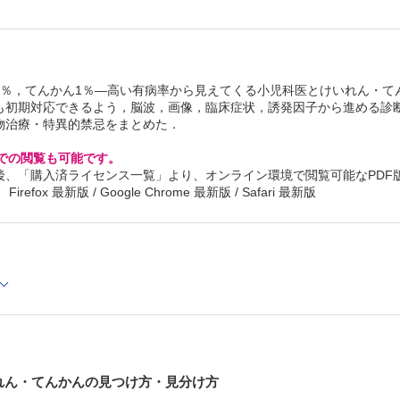
1 急性期のけいれん，発作疑いの対応・重積の治療
2章 てんかん治療の全体像
2 てんかん治療の全体像−治療の開始から経過観察，服
までの概略
3章 小児のてんかんの予後
8％，てんかん1％—高い有病率から見えてくる小児科医とけいれん・て
3 小児のてんかんの予後
も初期対応できるよう，脳波，画像，臨床症状，誘発因子から進める診
4章 小児期に多いけいれん性疾患・てんかんの治療
物治療・特異的禁忌をまとめた．
4 熱性けいれんと憤怒けいれん
5 良性乳児発作／てんかん
6 Dravet症候群
Cでの閲覧も可能です。
7 Panayiotopoulos症候群
後、「購入済ライセンス一覧」より、オンライン環境で閲覧可能なPDF
8 中心・側頭部に棘波をもつ良性小児てんかん（BECT
refox 最新版 / Google Chrome 最新版 / Safari 最新版
9 West症候群
10 Lennox-Gastaut症候群
11 特発性全般てんかん−CAE，JAE，JME，EGMA
12 症候性焦点性てんかん−側頭葉てんかんを中心に
13 重症心身障害児のてんかん治療で留意すべき点
5章 抗てんかん薬の特徴と選択において留意すべき点
14 抗てんかん薬の特徴と選択において留意すべき点
6章 抗てんかん薬以外のてんかんの治療戦略
15 ケトン食の実際とその他の代替療法
16 てんかん外科をいつ考慮すべきか？
7章 てんかんとともに暮らす
けいれん・てんかんの見つけ方・見分け方
17 予防接種，感冒時，他疾患罹患時，受診時の対応
18 保育園・幼稚園・学校生活を快適に過ごすための留