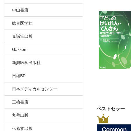
中山書店
総合医学社
克誠堂出版
Gakken
新興医学出版社
日経BP
日本メディカルセンター
三輪書店
ベストセラー
丸善出版
1
へるす出版