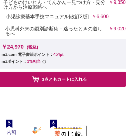
子どものけいれん・てんかんー見つけ方・見分
￥9,350
け方から治療戦略へ
小児診療基本手技マニュアル[改訂2版]
￥6,600
小児科外来の鑑別診断術－迷ったときの道し
￥9,020
るべ
￥24,970
(税込)
m3.com 電子書籍ポイント：
454pt
m3ポイント：
1%相当
3点ともカートに入れる
5
6