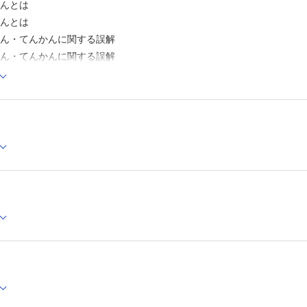
かんとは
19 成人期を迎えるにあたって留意すべき点
んとは
20 てんかん児の認知，精神症状の合併症とその対応
れん・てんかんに関する誤解
ん・てんかんに関する誤解
かんの基礎知識
んの発作型
ん症候群分類の考え方
かんの基礎疾患
んの基礎疾患
障害児におけるてんかん
害児におけるてんかん
かんの検査
欠期脳波
脳波
RI
CT