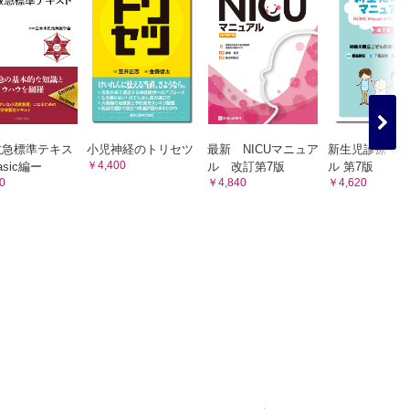
救急標準テキス
小児神経のトリセツ
最新 NICUマニュア
新生児診療マ
￥4,400
sic編ー
ル 改訂第7版
ル 第7版
0
￥4,840
￥4,620