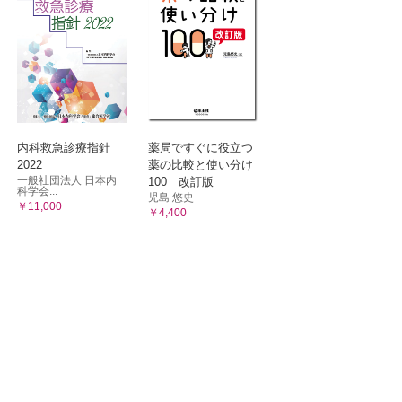
内科救急診療指針
薬局ですぐに役立つ
2022
薬の比較と使い分け
一般社団法人 日本内
100 改訂版
科学会...
児島 悠史
￥11,000
￥4,400