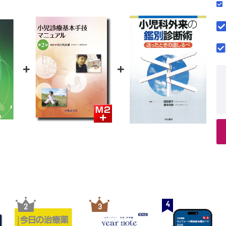
+
+
4
2
3