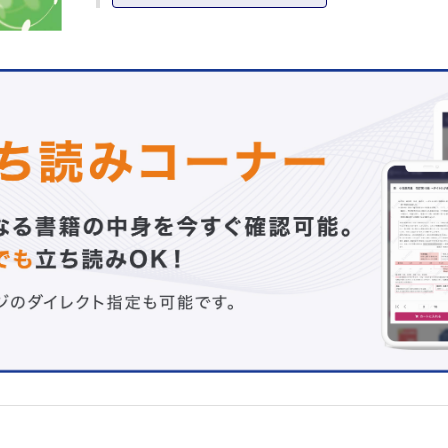
2 けいれん・てんかんに関する誤解
3章 てんかんの基礎知識
3 てんかんの発作型
4 てんかん症候群分類の考え方
4章 てんかんの基礎疾患
5 てんかんの基礎疾患
5章 発達障害児におけるてんかん
6 発達障害児におけるてんかん
6章 てんかんの検査
7 発作間欠期脳波
8 発作時脳波
9 脳磁図
10 頭部MRI
11 SPECT
12 PET
13 遺伝子解析とマイクロアレイ染色体検査
14 代謝疾患
15 神経心理学的検査
7章 てんかんの境界領域
16 熱性けいれん
17 軽症胃腸炎に伴うけいれん
8章 てんかんと鑑別すべき疾患・症候
18 てんかんと鑑別すべき疾患・症候
Part2 身近なけいれん・てんかんの治療戦略
1章 急性期のけいれん，発作疑いの対応・重積の治療