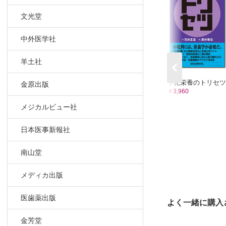
6 Drave
文光堂
7 Panayi
8 中心・
中外医学社
9 West
10 Lenno
羊土社
11 特発性
小児栄養のトリセツ
12 症候
金原出版
￥3,960
13 重症
メジカルビュー社
5章 抗て
14 抗て
日本医事新報社
6章 抗て
15 ケト
南山堂
16 てん
7章 てん
メディカ出版
17 予防
18 保育
医歯薬出版
よく一緒に購入
19 成人
金芳堂
20 てん