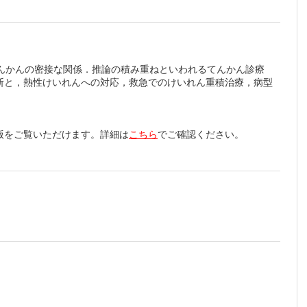
薬終了
んかんの密接な関係．推論の積み重ねといわれるてんかん診療
断と，熱性けいれんへの対応，救急でのけいれん重積治療，病型
版をご覧いただけます。詳細は
こちら
でご確認ください。
S）
意点