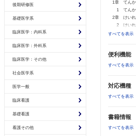
1章 てん
後期研修医
1 てんか
2章 けい
基礎医学系
2 けいれ
臨床医学：内科系
3章 てん
すべてを表示
3 てんか
臨床医学：外科系
4 てんか
便利機能
4章 てん
臨床医学：その他
5 てんか
すべてを表示
5章 発達
社会医学系
6 発達障
対応機種
6章 てん
医学一般
7 発作間
すべてを表示
臨床看護
8 発作時
9 脳磁図
基礎看護
10 頭部M
書籍情報
11 SPE
すべてを表示
看護その他
12 PET