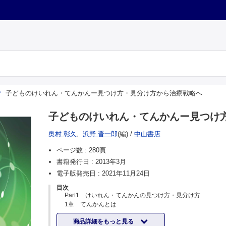
子どものけいれん・てんかんー見つけ方・見分け方から治療戦略へ
子どものけいれん・てんかんー見つけ
奥村 彰久
,
浜野 晋一郎
(編)
/
中山書店
ページ数 :
280頁
書籍発行日 :
2013年3月
電子版発売日 :
2021年11月24日
目次
Part1 けいれん・てんかんの見つけ方・見分け方
1章 てんかんとは
1 てんかんとは
商品詳細をもっと見る
2章 けいれん・てんかんに関する誤解