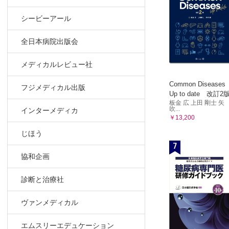
シービーアール
全日本病院出版会
メディカルレビュー社
Common Diseases
フジメディカル出版
Up to date 改訂2
板金 広 上田 剛士 矢
吹...
インターメディカ
￥13,200
じほう
7
協和企画
診断と治療社
ヴァンメディカル
エムスリーエデュケーション