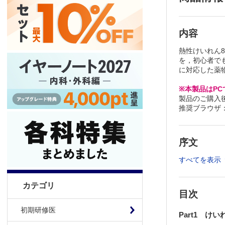
内容
熱性けいれん
を，初心者で
に対応した薬
※本製品はP
製品のご購入
推奨ブラウザ： Fi
序文
すべてを表示
カテゴリ
目次
初期研修医
Part1 