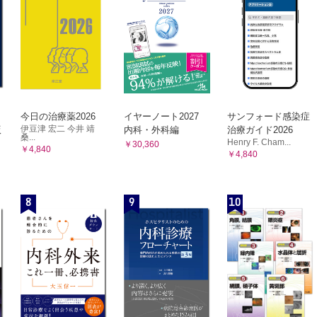
今日の治療薬2026
イヤーノート2027
サンフォード感染症
伊豆津 宏二 今井 靖
版
内科・外科編
治療ガイド2026
桑...
Henry F. Cham...
￥30,360
￥4,840
￥4,840
8
9
10