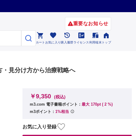
重要なお知らせ






カート
お気に入り
購入履歴
ライセンス
利用端末
トップ
方・見分け方から治療戦略へ
￥9,350
(税込)
m3.com 電子書籍ポイント：
最大 170pt (
2
%)
m3ポイント：
1%相当
お気に入り登録