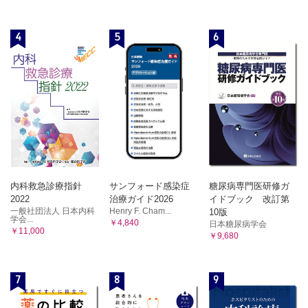
4
5
6
内科救急診療指針
サンフォード感染症
糖尿病専門医研修ガ
2022
治療ガイド2026
イドブック 改訂第
一般社団法人 日本内科
Henry F. Cham...
10版
学会...
￥4,840
日本糖尿病学会
￥11,000
￥9,680
7
8
9