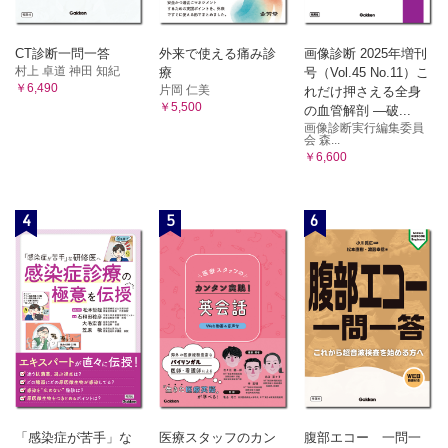
CT診断一問一答
外来で使える痛み診
画像診断 2025年増刊
村上 卓道 神田 知紀
療
号（Vol.45 No.11）こ
￥6,490
片岡 仁美
れだけ押さえる全身
￥5,500
の血管解剖 ―破...
画像診断実行編集委員
会 森...
￥6,600
4
5
6
「感染症が苦手」な
医療スタッフのカン
腹部エコー 一問一