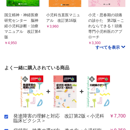
国立精神・神経医療
小児科当直医マニュ
小児・思春期の頭痛
研究センター 脳神
アル 改訂第16版
の診かた 第2版～こ
経小児科診断・治療
れならできる！頭痛
￥3,960
マニュアル 改訂第4
専門小児科医のアプ
版
ローチ
￥4,950
￥3,300
すべてを表示
よく一緒に購入されている商品
+
+
発達障害の理解と対応 改訂第2版＜小児科
￥7,700
臨床ピクシス＞