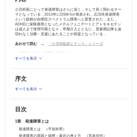
ADHDの薬物療法 （安原昭博）
自閉症の診断をめぐる問題点 （橋本俊顕）
小児科医にとって発達障害はさらに深く，そして長く関わるテー
高機能自閉症の診断基準 （渡辺慶一郎，金生由紀子）
マとなっている．2013年にDSM-5が発表され，広汎性発達障害
という総称が自閉症スペクトラム障害へと変更された．また，
高機能自閉症の二次障害 （渡辺慶一郎，金生由紀子）
ADHDに保険適用となったメチルフェニデートとアトモキセチン
高機能自閉症の薬物療法 （渡辺慶一郎，金生由紀子）
は成人まで使用可能となり，早期介入とともに，思春期以降も途
学習障害の診断基準 （平谷美智夫）
切れなく治療・支援にあたることが前提となっている．
学習障害への対応 （平谷美智夫）
発達障害における診断の重なり （宮本信也）
あわせて読む
→
「小児科臨床ピクシス」シリーズ
発達障害とてんかん （小平かやの）
発達障害における睡眠関連病態と対応 （神山 潤）
※本製品はPCでの閲覧も可能です。
発達障害の脳画像所見 （橋本俊顕）
製品のご購入後、「購入済ライセンス一覧」より、オンライン環
すべてを表示
境で閲覧可能なPDF版をご覧いただけます。詳細は
こちら
でご確
解明された自閉症の原因遺伝子 （大野耕策）
認ください。
米国の現状 （宮本信也）
推奨ブラウザ： Firefox 最新版 / Google Chrome 最新版 / Safari
3章 さまざまな対応
序文
最新版
PARSの地域での臨床適応 （辻井正次，行廣隆次）
PT （岩坂英巳）
すべてを表示
SST （岩坂英巳）
TEACCH （服巻智子）
ABA－VBを中心に （若井道子，平岩幹男）
PECS （園山繁樹）
目次
HACプログラム （海野 健）
WISC-Ⅳとその使い方 （瀬尾亜希子，平岩幹男）
1章 発達障害とは
5歳児健診 （関 あゆみ）
発達障害とは （平岩幹男）
4章 患者の会
JDDネット （田中康雄）
発達障害の原因と病態－最近の考え方 （宮本信也）