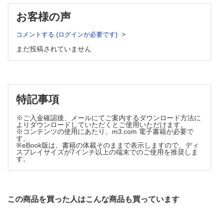
解明された自閉症の原因遺伝子 （大野耕策）
お客様の声
米国の現状 （宮本信也）
3章 さまざまな対応
コメントする (ログインが必要です)
PARSの地域での臨床適応 （辻井正次，行廣隆次）
まだ投稿されていません
PT （岩坂英巳）
SST （岩坂英巳）
TEACCH （服巻智子）
ABA－VBを中心に （若井道子，平岩幹男）
特記事項
PECS （園山繁樹）
HACプログラム （海野 健）
※ご入金確認後、メールにてご案内するダウンロード方法に
WISC-Ⅳとその使い方 （瀬尾亜希子，平岩幹男）
よりダウンロードしていただくとご使用いただけます。
5歳児健診 （関 あゆみ）
※コンテンツの使用にあたり、m3.com 電子書籍が必要で
す。
4章 患者の会
※eBook版は、書籍の体裁そのままで表示しますので、ディ
スプレイサイズが7インチ以上の端末でのご使用を推奨しま
JDDネット （田中康雄）
す。
日本自閉症協会 （尾崎ミオ）
全国LD親の会 （矢作裕子）
アスペ・エルデの会 （辻井正次）
5章 社会経済的支援
この商品を買った人はこんな商品も買っています
社会経済的支援の現状 （平岩幹男）