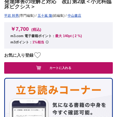
発達障害の理解と対応 改訂第2版＜小児科臨
床ピクシス＞
平岩 幹男
(専門編集)
/
五十嵐 隆
(総編集)
/
中山書店
￥7,700
(税込)
m3.com 電子書籍ポイント：
最大 140pt (
2
%)
m3ポイント：
1%相当
お気に入り登録
カートに入れる