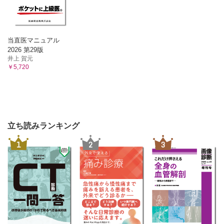
当直医マニュアル
2026 第29版
井上 賀元
￥5,720
立ち読みランキング
1
2
3