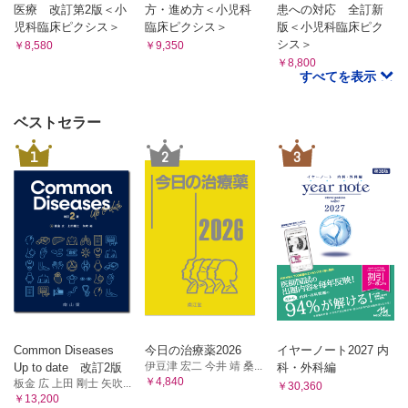
医療 改訂第2版＜小
方・進め方＜小児科
患への対応 全訂新
児科臨床ピクシス＞
臨床ピクシス＞
版＜小児科臨床ピク
シス＞
￥8,580
￥9,350
￥8,800
すべてを表示
ベストセラー
1
2
3
Common Diseases
今日の治療薬2026
イヤーノート2027 内
伊豆津 宏二 今井 靖 桑...
Up to date 改訂2版
科・外科編
￥4,840
板金 広 上田 剛士 矢吹...
￥30,360
￥13,200