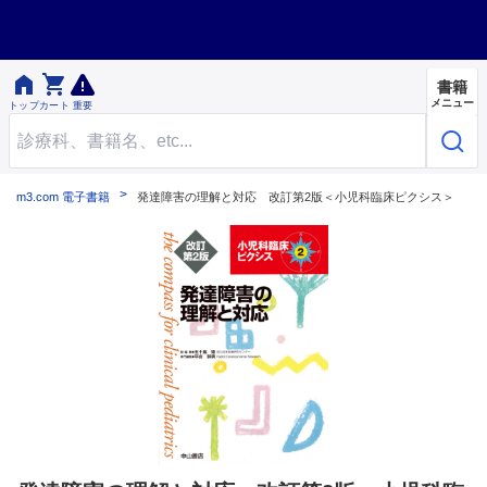


書籍
メニュー
トップ
カート
重要
m3.com 電子書籍
発達障害の理解と対応 改訂第2版＜小児科臨床ピクシス＞