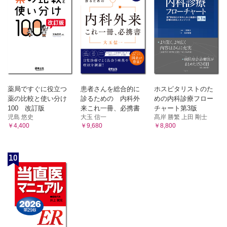
薬局ですぐに役立つ
患者さんを総合的に
ホスピタリストのた
薬の比較と使い分け
診るための 内科外
めの内科診療フロー
100 改訂版
来これ一冊、必携書
チャート第3版
児島 悠史
大玉 信一
髙岸 勝繁 上田 剛士
￥4,400
￥9,680
￥8,800
10