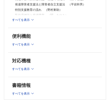
日本自閉症協会 （尾崎ミオ）
発達障害者支援法と障害者自立支援法 （平岩幹男）
全国LD親の会 （矢作裕子）
特別支援教育の流れ （野村東助）
アスペ・エルデの会 （辻井正次）
乳幼児健診と発達障害 （関 あゆみ）
5章 社会経済的支援
すべてを表示
幼稚園・保育園での発達障害児 （小林繁一）
社会経済的支援の現状 （平岩幹男）
発達障害者支援センターとは （田熊 立）
小・中学校での発達障害児 （小林繁一）
就学時健診と就学指導 （平岩幹男）
IT・マスメディアの発達への影響 （谷村雅子）
成人への支援 （平岩幹男）
便利機能
2章 診断と治療
就労支援 （佐藤賢治）
6章 DSM-5での発達障害の考え方
ADHDの診断基準 （安原昭博）
すべてを表示
DSM-5と発達障害 （神尾陽子）
ADHDの二次障害 （安原昭博）
付表
ADHDの薬物療法 （安原昭博）
1 PARS項目と評定 （橋本俊顕）
対応機種
自閉症の診断をめぐる問題点 （橋本俊顕）
2 発達障害者支援センター一覧 （田熊 立）
高機能自閉症の診断基準 （渡辺慶一郎，金生由紀子）
すべてを表示
索引
高機能自閉症の二次障害 （渡辺慶一郎，金生由紀子）
高機能自閉症の薬物療法 （渡辺慶一郎，金生由紀子）
学習障害の診断基準 （平谷美智夫）
書籍情報
学習障害への対応 （平谷美智夫）
発達障害における診断の重なり （宮本信也）
すべてを表示
発達障害とてんかん （小平かやの）
発達障害における睡眠関連病態と対応 （神山 潤）
発達障害の脳画像所見 （橋本俊顕）