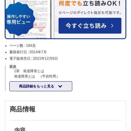
ページ数 :
184頁
書籍発行日 :
2014年7月
電子版発売日 :
2021年12月8日
目次
1章 発達障害とは
発達障害とは （平岩幹男）
発達障害の原因と病態－最近の考え方 （宮本信也）
商品詳細をもっと見る
発達障害者支援法と障害者自立支援法 （平岩幹男）
特別支援教育の流れ （野村東助）
乳幼児健診と発達障害 （関 あゆみ）
幼稚園・保育園での発達障害児 （小林繁一）
商品情報
小・中学校での発達障害児 （小林繁一）
IT・マスメディアの発達への影響 （谷村雅子）
2章 診断と治療
ADHDの診断基準 （安原昭博）
ADHDの二次障害 （安原昭博）
内容