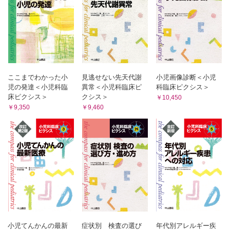
ここまでわかった小
見逃せない先天代謝
小児画像診断＜小児
児の発達＜小児科臨
異常＜小児科臨床ピ
科臨床ピクシス＞
床ピクシス＞
クシス＞
￥10,450
￥9,350
￥9,460
小児てんかんの最新
症状別 検査の選び
年代別アレルギー疾