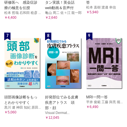
研修医へ 感染症診
タン実践！英会話
答
松本 直樹 渡邊 幸信
療の極意を伝授
web動画＆音声付
￥5,940
松本 哲哉 石和田 稔彦 ...
亀山 周二 佐々江 龍一郎
￥4,400
￥2,640
7
8
9
頭部画像診断をもっ
好発部位でみる皮膚
MRI一問一答
平井 俊範 工藤 與亮 堀...
とわかりやすく
疾患アトラス 頭
￥6,490
黒川 遼 神田 知紀 原田...
部・顔
￥5,060
Visual Dermat...
￥12,045