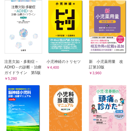
発達障害者支援センターとは （田熊 立）
就学時健診と就学指導 （平岩幹男）
成人への支援 （平岩幹男）
就労支援 （佐藤賢治）
6章 DSM-5での発達障害の考え方
DSM-5と発達障害 （神尾陽子）
付表
1 PARS項目と評定 （橋本俊顕）
2 発達障害者支援センター一覧 （田熊 立）
注意欠如・多動症－
小児神経のトリセツ
新 小児薬用量 改
索引
ADHD－の診断・治療
訂第10版
￥4,400
ガイドライン 第5版
￥3,960
￥5,280